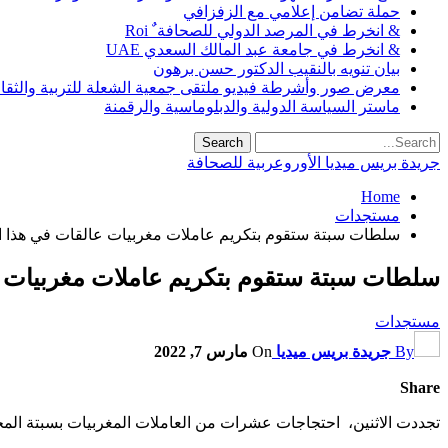
حملة تضامن إعلامي مع الزفزافي
& انخرط في المرصد الدولي للصحافة ٌ Roi
& انخرط في جامعة عبد المالك السعدي UAE
بيان تنويه بالنقيب الدكتور حسن برهون
معرض صور وأشرطة فيديو ملتقى جمعية الشعلة للتربية والثقافة SO
ماستر السياسة الدولية والدبلوماسية والرقمنة
جريدة بريس ميديا الأوروعربية للصحافة
Home
مستجدات
سلطات سبتة ستقوم بتكريم عاملات مغربيات عالقات في هذا ال
سلطات سبتة ستقوم بتكريم عاملات مغربيات عا
مستجدات
By
جريدة بريس ميديا
On
مارس 7, 2022
Share
تجددت الاثنين، احتجاجات عشرات من العاملات المغربيات بسبتة الم