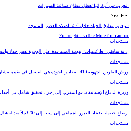
الحرب في أوكرانيا تعطل قطاع صناعة السيارات
Next Post
سبعيني يفارق الحياة خلال أدائه لصلاة العصر بالمسجد
You might also like
More from author
مستجدات
إدانة سائقي “طاكسيات” بتهمة المساعدة على الهجرة تفجر جدلا واسع
مستجدات
ورش الطريق الجهوية 419.. معايير الجودة هي الفيصل في تقييم مشاريع البنية التحتية.
مستجدات
وزيرة الدفاع الإسبانية تدعو المغرب إلى إجراء تحقيق شامل في أحدا
مستجدات
ارتفاع حصيلة ضحايا العبور الجماعي إلى سبتة إلى 90 قتيلاً بعد انتشال جثث جديدة
مستجدات