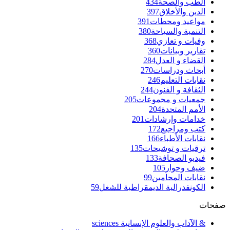
الطب والصحة
434
الدين والأخلاق
397
مواعيد ومحطات
391
التنمية والسياحة
380
وفيات و تعازي
368
تقارير وبيانات
360
القضاء و العدل
284
أبحاث ودراسات
270
نقابات التعليم
246
الثقافة و الفنون
244
جمعيات و مجموعات
205
الأمم المتحدة
204
خدامات وإرشادات
201
كتب ومراجيع
172
نقابات الأطباء
166
ترقيات و توشيحات
135
فيديو الصحافة
133
ضيف وحوار
105
نقابات المحامين
99
الكونفدرالية الديمقراطية للشغل
59
صفحات
& الآداب والعلوم الإنسانية sciences