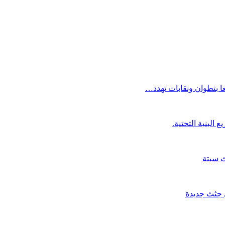
ا بتطوان ونقابات تهدد…
ث سبتة