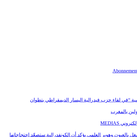
اسية “في لقاء حزب فيدرالية اليسار الديمقراطي بتطوان
اولين بالمغرب
ني MEDIAS
غل بالعيون وهوير العلمي يؤكد أن الكونفدرالية ستصعّد احتجاجاتها