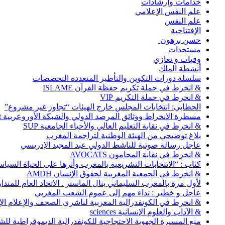
خدامات وإرشادات
علم النفس الإعلامي
علم النفس
الإفتتاحية
حسن برهون
مستجدات
وفيات و تعازي
أنشطة الملك
سلسلة دورات التكوين والتأطير المتعددة التخصصات
& انخرط في حملة تكريم حفظة القرآن ISLAME
& انخرط في حملة التكريم VIP
الحطابي: انتخابات المجلس خارج الهيئات “تجاوز غير مشروع”
مسطرة الانخراط ووثائق المرصد الدولي والشبكة الأوروعربية Abonnement
& انخرط في نقابة التعليم العالي والأحياء الجامعية SUP
بلاغ توضيحي من الهيئة الوطنية لتراجمة المغرب
عاجل رسالة صوتية للناشط الدولي عبد المجيد الإدريسي
& انخرط في نقابة المحامون AVOCATS
كتاب : “الانتخابات التشريعية بالمغرب وأثرها على الحياة السي
& انخرط في الجمعية المغربية لحقوق الإنسان AMDH
لأول مرة بالمغرب السليماني ينال الماستر . الاتحاد العام للمتد
عاجل و خطير : نداء مهم إلى عموم الشعب المغربي
& انخرط في الكونفدرالية المغربية لناشري الصحف والإعلام الإلكترو
& الآداب والعلوم الإنسانية sciences
منع المسيرة الجهوية الاحتجاجية للكونفدرالية الديموقراطية للش