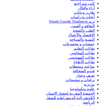
كتب ومراجيع
آراء وأفكار
تقارير وبيانات
أبحاث ودراسات
ترند Trends Google Tendances
الثقافة و الفنون
الطب والصحة
الاقتصاد والأعمال
التنمية والسياحة
جمعيات و مجموعات
نقابات التعليم
نقابات المحامين
نقابات المهندسين
نقابات الأطباء
مواعيد ومحطات
فيديو الصحافة
ضيف وحوار
ترقيات و توشيحات
بورتريه
علوم وتكنولوجيا
الجمعية المغربية لحقوق الإنسان
الكونفدرالية الديمقراطية للشغل
الرياضة