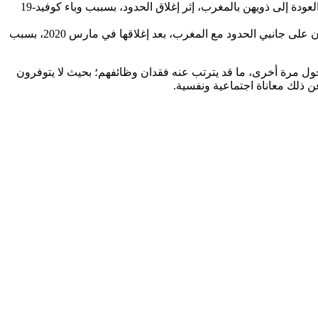
وهؤلاء النسوة اللائي يستعد مسؤولون في سبتة لتكريمهن بمناسبة يوم 8 مارس، اعتدن على الاحتجاج كل يوم الإثنين طالما أنهن لا يستطعن العودة إلى ذويهن بالمغرب، إثر إغلاق الحدود، بسببب وباء كوفيد-19
وأغلب هؤلاء العاملات يعملن في سبتة في مهن معينة مثل عاملات منزليات، أو يقدمن رعاية لأشخاص مسنين، أو في صناعة الفنادق، حوصرن على جانبي الحدود مع المغرب، بعد إغلاقها في مارس 2020، بسبب
 على الدخول مرة أخرى، ما قد يترتب عنه فقدان وظائفهم؛ بحيث لا يتوفرون
ن ذلك معاناة اجتماعية ونفسية.