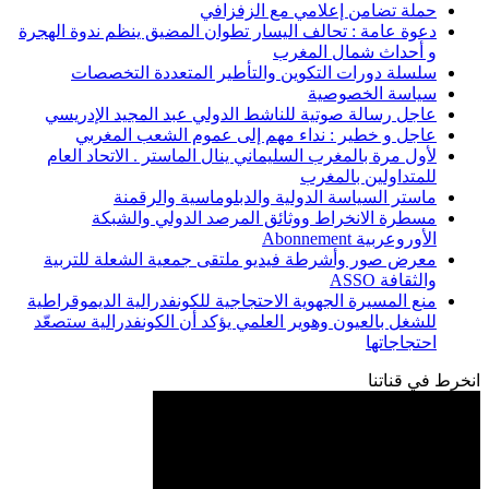
حملة تضامن إعلامي مع الزفزافي
دعوة عامة : تحالف اليسار تطوان المضيق ينظم ندوة الهجرة
و أحداث شمال المغرب
سلسلة دورات التكوين والتأطير المتعددة التخصصات
سياسة الخصوصية
عاجل رسالة صوتية للناشط الدولي عبد المجيد الإدريسي
عاجل و خطير : نداء مهم إلى عموم الشعب المغربي
لأول مرة بالمغرب السليماني ينال الماستر . الاتحاد العام
للمتداولين بالمغرب
ماستر السياسة الدولية والدبلوماسية والرقمنة
مسطرة الانخراط ووثائق المرصد الدولي والشبكة
الأوروعربية Abonnement
معرض صور وأشرطة فيديو ملتقى جمعية الشعلة للتربية
والثقافة ASSO
منع المسيرة الجهوية الاحتجاجية للكونفدرالية الديموقراطية
للشغل بالعيون وهوير العلمي يؤكد أن الكونفدرالية ستصعّد
احتجاجاتها
انخرط في قناتنا