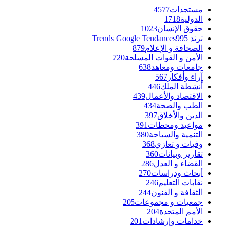
مستجدات
4577
الدولية
1718
حقوق الإنسان
1023
ترند Trends Google Tendances
995
الصحافة و الإعلام
879
الأمن و القوات المسلحة
720
جامعات ومعاهد
638
آراء وأفكار
567
أنشطة الملك
446
الاقتصاد والأعمال
439
الطب والصحة
434
الدين والأخلاق
397
مواعيد ومحطات
391
التنمية والسياحة
380
وفيات و تعازي
368
تقارير وبيانات
360
القضاء و العدل
286
أبحاث ودراسات
270
نقابات التعليم
246
الثقافة و الفنون
244
جمعيات و مجموعات
205
الأمم المتحدة
204
خدامات وإرشادات
201