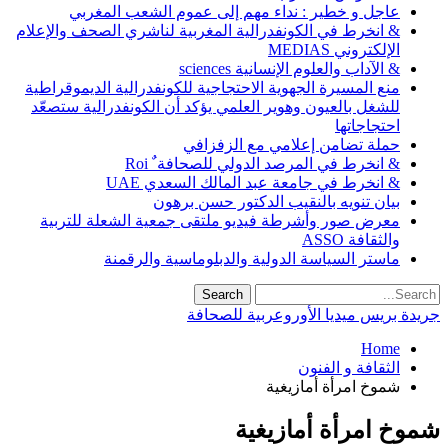
عاجل و خطير : نداء مهم إلى عموم الشعب المغربي
& انخرط في الكونفدرالية المغربية لناشري الصحف والإعلام
الإلكتروني MEDIAS
& الآداب والعلوم الإنسانية sciences
منع المسيرة الجهوية الاحتجاجية للكونفدرالية الديموقراطية
للشغل بالعيون وهوير العلمي يؤكد أن الكونفدرالية ستصعّد
احتجاجاتها
حملة تضامن إعلامي مع الزفزافي
& انخرط في المرصد الدولي للصحافة ٌ Roi
& انخرط في جامعة عبد المالك السعدي UAE
بيان تنويه بالنقيب الدكتور حسن برهون
معرض صور وأشرطة فيديو ملتقى جمعية الشعلة للتربية
والثقافة ASSO
ماستر السياسة الدولية والدبلوماسية والرقمنة
جريدة بريس ميديا الأوروعربية للصحافة
Home
الثقافة و الفنون
شموخ امرأة أمازيغية
شموخ امرأة أمازيغية