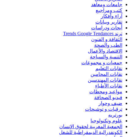
جامعات ومعاهد
كتب ومراجيع
آراء وأفكار
تقارير وبيانات
أبحاث ودراسات
ترند Trends Google Tendances
الثقافة و الفنون
الطب والصحة
الاقتصاد والأعمال
التنمية والسياحة
جمعيات و مجموعات
نقابات التعليم
نقابات المحامين
نقابات المهندسين
نقابات الأطباء
مواعيد ومحطات
فيديو الصحافة
ضيف وحوار
ترقيات و توشيحات
بورتريه
علوم وتكنولوجيا
الجمعية المغربية لحقوق الإنسان
الكونفدرالية الديمقراطية للشغل