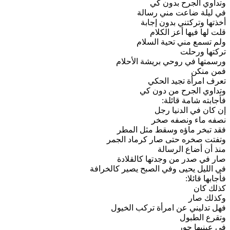
وتداوي الجرح بدون كي
في ليلة ضاعت مني رسالة
أخذتها وتركتني بدون إجابة
قلت لها فيها أعز الكلام
ولم تسمع مني تحية السلام
تركتها ورحلت
ورسمتها في روحي بريشة الأحلام
فمن منكن
تعرف امرأة تجيد الحكي
وتداوي الجرح من دون كي
فأجابته شامة قائلة:
إن كان في الدنيا رجل
نصفه ماء ونصفه صخر
فقد تبخر ماؤه وسقط مثل المطر
وتفتت صخره حتى صار كرماد الجمر
منذ أن أضاع الرسالة
صار في صدر من وجدتها كالقلادة
في الليل يحيى وفي الصبح يصير كالخرافة
فأجابها قائلا:
كذلك كان
وكذلك صار
فهل تدليني عن امرأة تركب الخيول
وتقرع الطبول
في عينيها حور