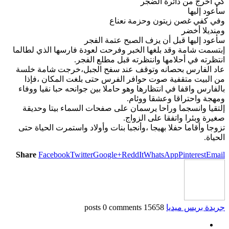
كي أخرج من دائرة الضجر
سأعود إليها
وفي كفي غصن زيتون وحزمة نعناع
ومنديلا أخضر
سأعود إليها قبل أن يزف الصبح عتمة الفجر
إبتسمت شامة وقد بلغها الخبر وفرحت لعودة فارسها الذي لطالما
انتظرته في أحلامها وانتظرته قبل مطلع الفجر.
عاد الفارس بحصانه وتوقف عند سفح الجبل،خرجت شامة خلسة
من البيت متقفية صوت حوافر الفرس حتى بلغت المكان ،فإذا
بالفارس واقفا في انتظارها وهو حاملا بين جوانحه حبا نقيا ووفاء
ومهجة واحتراقا وعشقا ووئام.
إلتقيا وانسجما وراحا يرسمان على صفحات السماء بيتا وحديقة
صغيرة وبئرا واتفقا على الزواج.
تزوجا وأقاما حفلا بهيجا ،وأنجبا بنات وأولاد واستمرت الحياة حتى
الحياة.
Share
Facebook
Twitter
Google+
ReddIt
WhatsApp
Pinterest
Email
جريدة بريس ميديا
15658 posts
0 comments