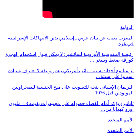
الدولية
المغرب يغيب عن بيان عربي ـ إسلامي يدين الانتهاكات الإسرائيلية
في غزة
رئيسة المفوضية الأوروبية لسانشيز: لا يمكن قبول استخدام الهجرة
كورقة ضغط وينبغي…
تزامنا مع أحداث سبتة.. نائب أمريكي ينشر وثيقة لا تعترف بسيادة
اسبانيا على سبتة…
البرلمان الإسباني يتجه للتصويت على منح الجنسية للصحراويين
المولودين قبل 1976
ثاباتيرو يؤكد أمام القضاء حصوله على مجوهرات بقيمة 1.3 مليون
أورو كهدايا من…
الأمم المتحدة
الأمم المتحدة