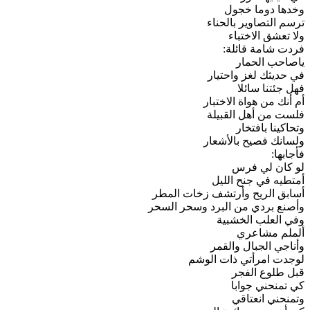
وخدها دوما خجول
ترسم التصاوير بالحناء
ولا تعشق الاختباء
فردت شامة قائلة:
ياصاحب الحمار
في حديثك لغز واحتيار
فهل جئتنا سائلا
أم أنك من هواة الاختبار
فلست من أهل القبيلة
وتحاكينا بافتخار
ولسانك فصيح بالأشعار
فأجابها:
لو كان لي فرس
أمتطيه في جنح الليل
أسابق الريح وأرتشف زخات المطر
وأصنع بردي من البرد وسحر السحر
وفي العلب الخشبية
ألملم مشاعري
وأناجي الجبال والقمر
لوجدت امرأتي ذات الوشم
قبل طلوع الفجر
كي تمنحني جوابا
وتمنحني انعتاقي