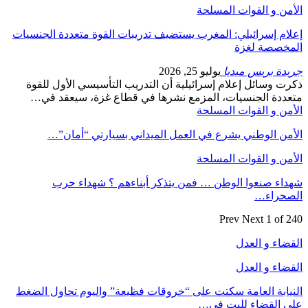
الأمن و القوات المسلحة
إعلام إسرائيلي: المغرب يستضيف تدريبات القوة متعددة الجنسيات
المخصصة لغزة
جريدة بريس ميديا
يوليو 25, 2026
ذكرت وسائل إعلام إسرائيلية أن التدريب التأسيسي الأول للقوة
متعددة الجنسيات، المزمع نشرها في قطاع غزة، سيعقد في…
الأمن و القوات المسلحة
الأمن الوطني يشرع في العمل الميداني بسيارتي “أمان”…
الأمن و القوات المسلحة
شهداء صنعوا الوطن … فمن يتذكر أبناءهم ؟ شهداء حرب
الصحراء…
Prev
Next
1 of 240
القضاء و العدل
القضاء و العدل
النيابة العامة سكتت على “خروقات فظيعة” واليوم تحاول الضغط
على القضاء للبت في…