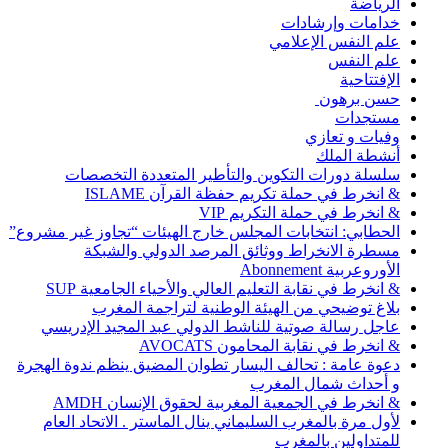
الرياضة
خدامات وإرشادات
علم النفس الإعلامي
علم النفس
الإفتتاحية
حسن برهون
مستجدات
وفيات و تعازي
أنشطة الملك
سلسلة دورات التكوين والتأطير المتعددة التخصصات
& انخرط في حملة تكريم حفظة القرآن ISLAME
& انخرط في حملة التكريم VIP
الحطابي: انتخابات المجلس خارج الهيئات “تجاوز غير مشروع”
مسطرة الانخراط ووثائق المرصد الدولي والشبكة
الأوروعربية Abonnement
& انخرط في نقابة التعليم العالي والأحياء الجامعية SUP
بلاغ توضيحي من الهيئة الوطنية لتراجمة المغرب
عاجل رسالة صوتية للناشط الدولي عبد المجيد الإدريسي
& انخرط في نقابة المحامون AVOCATS
دعوة عامة : تحالف اليسار تطوان المضيق ينظم ندوة الهجرة
و أحداث شمال المغرب
& انخرط في الجمعية المغربية لحقوق الإنسان AMDH
لأول مرة بالمغرب السليماني ينال الماستر . الاتحاد العام
للمتداولين بالمغرب