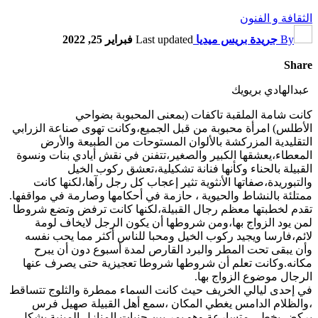
الثقافة و الفنون
By
جريدة بريس ميديا
Last updated
فبراير 25, 2022
Share
عبدالهادي بريويك
كانت شامة الملقبة تاكفات (بمعنى المحبوبة بضواحي
الأطلس) امرأة محبوبة من قبل الجميع،وكانت تهوى صناعة الزرابي
التقليدية المزركشة بالألوان المستوحات من الطبيعة والأرض
المعطاء،يعشقها الكبير والصغير،تتفنن في نقش أيادي بنات ونسوة
القبيلة بالحناء وكأنها فنانة تشكيلية،تعشق ركوب الخيل
والتبوريدة،صفاتها الأنثوية تثير إعجاب كل رجل رآها،لكنها كانت
ممتلئة بالنشاط والحيوية ، حازمة في أحكامها وصارمة في مواقفها.
تقدم لخطبتها معظم رجال القبيلة،لكنها كانت ترفض وتضع شروطا
لمن يود الزواج بها،ومن شروطها أن يكون الرجل لايخاف لومة
لائم،فارسا ويجيد ركوب الخيل ومحبا للناس أكثر مما يحب نفسه
وأن يبقى تحت المطر والبرد القارص لمدة أسبوع دون أن يبرح
مكانه.وكانت تعلم أن شروطها شروطا تعجيزية حتى يصرف عنها
الرجال موضوع الزواج بها.
في إحدى ليالي الخريف حيث كانت السماء ممطرة والثلوج تتساقط
،والظلام الدامس يغطي المكان ،سمع أهل القبيلة صهيل فرس
يركض بخطى متسارعة وهو يمر بين جنبات المنازل المبنية بشكل