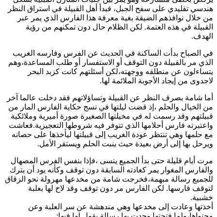
هندسي تقليدي على سفح الجبل، فبدأ أهل القبيلة في استراق النظر
من خلال نوافذهم الضيقة بغية معرفة هذا الفارس الذي يمر عبر
القبيلة في هذه العتمة. لكن الظلام حال دون تمكنهم من رؤية
الهدف.
في الصباح بدأت الساكنة في الحديث عن الفرس وفارسه الغريب
الذي مر بالقبيلة دون التوقف أو الاستفسار أو طلب المساعدة،وهم
يتساءلون عن منطلقه ووجهته،لكن أسئلتهم كانت كزبد البحر
لاجدوى من إيجاد الأجوبة الملائمة لها.
أما شامة بصرف النظر عن القبيلة وتساؤلاتهم فقد دخلت عالما آخر
من الخيال والحلم ،إذ قضت ليلتها في نسج حكاية الفارس المار من
قبيلتهم وقد رسمت له في مخيلتها الصغيرة صورة أميرية وملائكية
واعتبرته فارس أحلامها الذي تتوفر فيه شروطها التعجيزية.فعاشت
مع حلمها وهي تنتظر عودة الغريب إلى قبيلتها ليأخذها على حصانه
ويرحل بها إلى أرض بعيدة حيث ينبت الحلم ويستقر الأمل.
مرت أيام قليلة حتى بدأ الجميع ينسى ،فإذا بنفس الفرس المصهال
والفارس المغوار يمر كعادته السابقة دون توقف وكأنه يود أن يترك
للجميع رسالة مبهمة،فخرجت شامة من مخدعها مهرولة نحو الزقاق
لتوقف فارسها. لكن الفارس مر دون توقف وقد لاح لها بعلبة
خشبية.
أخذتها وعادت إلى مخدعها وهي مندهشة عن سر العلبة وعن
محتواها،ولما فتحتها وجدت بها رسالة يقول لها فيها: