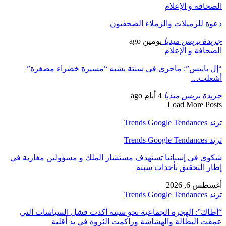
الصحافة و الإعلام
دعوة للزميلات والزملاء الصحفيون
جريدة بريس ميديا
يومين ago
الصحافة و الإعلام
“إل باييس”: ماجرى في سبتة يشبه “مسيرة خضراء مصغرة”
أشعلت…
جريدة بريس ميديا
4 أيام ago
Load More Posts
ترند Trends Google Tendances
ترند Trends Google Tendances
شكوى في إسبانيا تستهدف مستشار الملك و مسؤولين مغاربة في
إطار التحقيق بأحداث سبتة
أغسطس 6, 2026
ترند Trends Google Tendances
“أطاك”: الهجرة الجماعية نحو سبتة أكدت فشل السياسات التي
عمقت البطالة والهشاشة وراكمت الثروة في يد أقلية