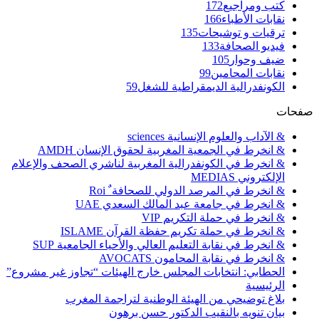
كتب ومراجيع
172
نقابات الأطباء
166
ترقيات و توشيحات
135
فيديو الصحافة
133
ضيف وحوار
105
نقابات المحامين
99
الكونفدرالية الديمقراطية للشغل
59
صفحات
& الآداب والعلوم الإنسانية sciences
& انخرط في الجمعية المغربية لحقوق الإنسان AMDH
& انخرط في الكونفدرالية المغربية لناشري الصحف والإعلام
الإلكتروني MEDIAS
& انخرط في المرصد الدولي للصحافة ٌ Roi
& انخرط في جامعة عبد المالك السعدي UAE
& انخرط في حملة التكريم VIP
& انخرط في حملة تكريم حفظة القرآن ISLAME
& انخرط في نقابة التعليم العالي والأحياء الجامعية SUP
& انخرط في نقابة المحامون AVOCATS
الحطابي: انتخابات المجلس خارج الهيئات “تجاوز غير مشروع”
الرئيسية
بلاغ توضيحي من الهيئة الوطنية لتراجمة المغرب
بيان تنويه بالنقيب الدكتور حسن برهون