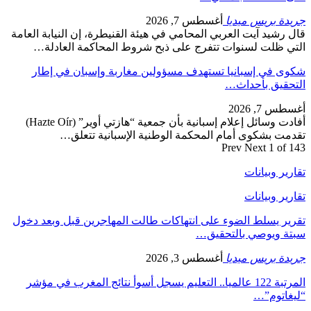
جريدة بريس ميديا
أغسطس 7, 2026
قال رشيد آيت العربي المحامي في هيئة القنيطرة، إن النيابة العامة
التي ظلت لسنوات تتفرج على ذبح شروط المحاكمة العادلة…
شكوى في إسبانيا تستهدف مسؤولين مغاربة وإسبان في إطار
التحقيق بأحداث…
أغسطس 7, 2026
أفادت وسائل إعلام إسبانية بأن جمعية “هازتي أوير” (Hazte Oír)
تقدمت بشكوى أمام المحكمة الوطنية الإسبانية تتعلق…
Prev
Next
1 of 143
تقارير وبيانات
تقارير وبيانات
تقرير يسلط الضوء على انتهاكات طالت المهاجرين قبل وبعد دخول
سبتة ويوصي بالتحقيق…
جريدة بريس ميديا
أغسطس 3, 2026
المرتبة 122 عالميا.. التعليم يسجل أسوأ نتائج المغرب في مؤشر
“ليغاتوم”…