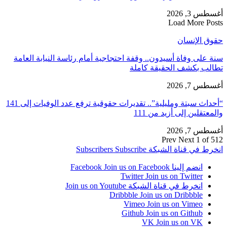
أغسطس 3, 2026
Load More Posts
حقوق الإنسان
سنة على وفاة أسيدون.. وقفة احتجاجية أمام رئاسة النيابة العامة
تطالب بكشف الحقيقة كاملة
أغسطس 7, 2026
“أحداث سبتة ومليلية”.. تقديرات حقوقية ترفع عدد الوفيات إلى 141
والمعتقلين إلى أزيد من 111
أغسطس 7, 2026
Prev
Next
1 of 512
انخرط في قناة الشبكة
Subscribe
Subscribers
انضم إلينا Facebook
Join us on Facebook
Twitter
Join us on Twitter
انخرط في قناة الشبكة
Join us on Youtube
Dribbble
Join us on Dribbble
Vimeo
Join us on Vimeo
Github
Join us on Github
VK
Join us on VK