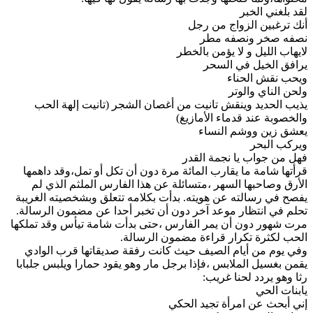
لقد بلغني الخبر
أنك ترغبين الزواج من رجل
نصفه صخر ونصفه مطر
لايهاب الليل و لا يؤمن بالخطر
يرافق الخيل في السحر
ويحب نقش الحناء
ولحن الناي والوتر
يذيب الحديد وينقش تانيت من أغصان الشجر (تانيت إلهة الحب
والخصوبة عند قدماء الأمازيغ)
يعشق زين ووشم النساء
ويركب البحر
فهل من جواب يا نجمة القدر
قرأتها شامة ما يقارب المائة مرة دون أن تكل أو تمل،وقد داهمها
الأرق وصاحبها السهر ،متسائلة عن هذا الفارس الملثم الذي لم
يفصح في رسالته عن هويته. بدأت بكلامه تتعلق وبشخصيته الغريبة
تحلم في انتظار موعد آخر دون أن تخبر أحدا عن مضمون الرسالة.
مرت شهور دون أن يمر الفارس ،حتى بدأت شامة تيأس وقد تملكها
الحب لكثرة تكرار قراءة مضمون الرسالة.
وفي يوم من أيام الصيف حيث كانت رفقة صديقاتها قرب الوادي
يقمن بغسيل الملابس ،فإذا برجل مار وهو يقود حمارا ويلبس جلبابا
رثا وهو يردد لحنا غريب:
يابنات الحي
إني أبحث عن امرأة تجيد الحكي