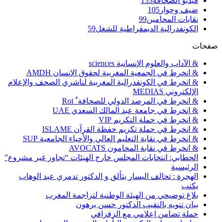
فيديو الصحافة
133
ضيف وحوار
105
نقابات المحامين
99
الكونفدرالية الديمقراطية للشغل
59
صفحات
& الآداب والعلوم الإنسانية sciences
& انخرط في الجمعية المغربية لحقوق الإنسان AMDH
& انخرط في الكونفدرالية المغربية لناشري الصحف والإعلام
الإلكتروني MEDIAS
& انخرط في المرصد الدولي للصحافة ٌ Roi
& انخرط في جامعة عبد المالك السعدي UAE
& انخرط في حملة التكريم VIP
& انخرط في حملة تكريم حفظة القرآن ISLAME
& انخرط في نقابة التعليم العالي والأحياء الجامعية SUP
& انخرط في نقابة المحامون AVOCATS
الحطابي: انتخابات المجلس خارج الهيئات “تجاوز غير مشروع”
الرئيسية
الهجرة : تحالف اليسار يتألق و الدكتور تدمري عبد الوهاب
يكتب
بلاغ توضيحي من الهيئة الوطنية لتراجمة المغرب
بيان تنويه بالنقيب الدكتور حسن برهون
حملة تضامن إعلامي مع الزفزافي