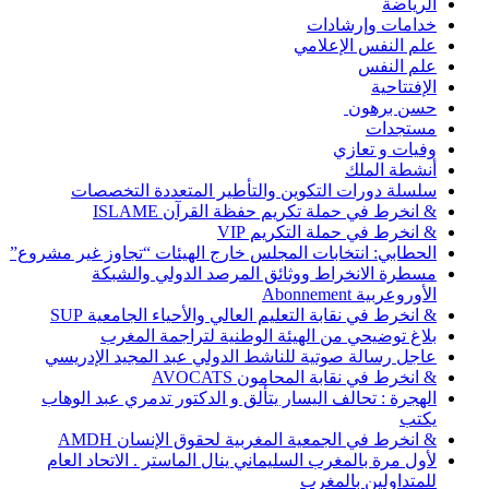
الرياضة
خدامات وإرشادات
علم النفس الإعلامي
علم النفس
الإفتتاحية
حسن برهون
مستجدات
وفيات و تعازي
أنشطة الملك
سلسلة دورات التكوين والتأطير المتعددة التخصصات
& انخرط في حملة تكريم حفظة القرآن ISLAME
& انخرط في حملة التكريم VIP
الحطابي: انتخابات المجلس خارج الهيئات “تجاوز غير مشروع”
مسطرة الانخراط ووثائق المرصد الدولي والشبكة
الأوروعربية Abonnement
& انخرط في نقابة التعليم العالي والأحياء الجامعية SUP
بلاغ توضيحي من الهيئة الوطنية لتراجمة المغرب
عاجل رسالة صوتية للناشط الدولي عبد المجيد الإدريسي
& انخرط في نقابة المحامون AVOCATS
الهجرة : تحالف اليسار يتألق و الدكتور تدمري عبد الوهاب
يكتب
& انخرط في الجمعية المغربية لحقوق الإنسان AMDH
لأول مرة بالمغرب السليماني ينال الماستر . الاتحاد العام
للمتداولين بالمغرب