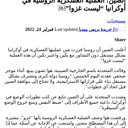
الصين: العملية العسكرية الروسية في
أوكرانيا “ليست غزوا”￼
مستجدات
By
جريدة بريس ميديا
Last updated
فبراير 24, 2022
Share
أعلنت الصين أن روسيا قررت شن عمليتها العسكرية في أوكرانيا
بشكل مستقل دون التشاور مع بكين واعتبر بكين أن هذه العملية
“ليست غزوا”.
وقالت المتحدثة باسم الخارجية الصينية، هوا تشون يينغ، أثناء موجز
صحفي عقدته اليوم الخميس: “روسيا دولة كبرى وتتصرف بشكل
مستقل بناء على قراراتها الاستراتيجية، ولا تحتاج إلى موافقة الصين
قبل اتخاذ أي خطوات”.
وشددت المتحدثة على أن الصين تتابع عن كثب تطورات الوضع في
أوكرانيا، داعية جميع الأطراف إلى “ضبط النفس ومنع خروج الوضع
عن السيطرة”.
ورفضت هوا وصف العملية العسكرية الروسية بأنها “غزو”، مشيرة
إلى أن هذا المصطلح متحيز، وامتنعت عن الإجابة عن أسئلة عما إذا