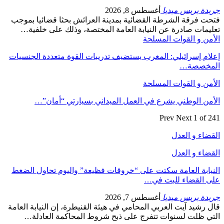
جريدة بريس ميديا
أغسطس 8, 2026
فتحت فرقة الشرطة القضائية بمدينة العرائش بحثا قضائيا بموجب
تعليمات صادرة عن النيابة العامة المختصة، وذلك على خلفية…
الأمن و القوات المسلحة
إعلام إسرائيلي: المغرب يستضيف تدريبات القوة متعددة الجنسيات
المخصصة…
الأمن و القوات المسلحة
الأمن الوطني يشرع في العمل الميداني بسيارتي “أمان”…
Prev
Next
1 of 241
القضاء و العدل
القضاء و العدل
النيابة العامة سكتت على “خروقات فظيعة” واليوم تحاول الضغط
على القضاء للبت في…
جريدة بريس ميديا
أغسطس 7, 2026
قال رشيد آيت العربي المحامي في هيئة القنيطرة، إن النيابة العامة
التي ظلت لسنوات تتفرج على ذبح شروط المحاكمة العادلة…