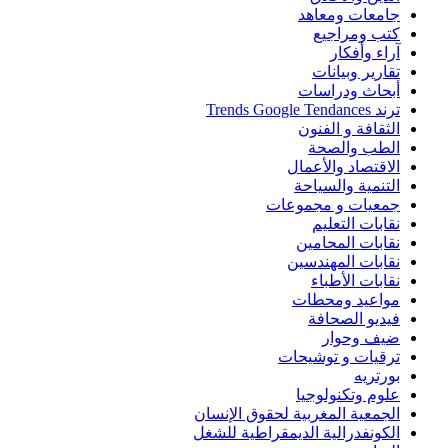
جامعات ومعاهد
كتب ومراجيع
آراء وأفكار
تقارير وبيانات
أبحاث ودراسات
ترند Trends Google Tendances
الثقافة و الفنون
الطب والصحة
الاقتصاد والأعمال
التنمية والسياحة
جمعيات و مجموعات
نقابات التعليم
نقابات المحامين
نقابات المهندسين
نقابات الأطباء
مواعيد ومحطات
فيديو الصحافة
ضيف وحوار
ترقيات و توشيحات
بورتريه
علوم وتكنولوجيا
الجمعية المغربية لحقوق الإنسان
الكونفدرالية الديمقراطية للشغل