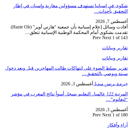
شكوى في إسبانيا تستهدف مسؤولين مغاربة وإسبان في إطار
التحقيق بأحداث…
أغسطس 7, 2026
أفادت وسائل إعلام إسبانية بأن جمعية “هازتي أوير” (Hazte Oír)
تقدمت بشكوى أمام المحكمة الوطنية الإسبانية تتعلق…
Prev
Next
1 of 143
تقارير وبيانات
تقارير وبيانات
تقرير يسلط الضوء على انتهاكات طالت المهاجرين قبل وبعد دخول
سبتة ويوصي بالتحقيق…
جريدة بريس ميديا
أغسطس 3, 2026
المرتبة 122 عالميا.. التعليم يسجل أسوأ نتائج المغرب في مؤشر
“ليغاتوم”…
أغسطس 3, 2026
Prev
Next
1 of 180
آراء وأفكار