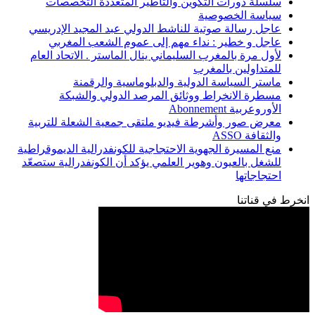
سلسلة دورات التكوين والتأطير المتعددة التخصصات
سياسة الخصوصية
عاجل رسالة صوتية للناشط الدولي عبد المجيد الإدريسي
عاجل و خطير : نداء مهم إلى عموم الشعب المغربي
لأول مرة بالمغرب السليماني ينال الماستر . الاتحاد العام
للمتداولين بالمغرب
ماستر السياسة الدولية والدبلوماسية والرقمنة
مسطرة الانخراط ووثائق المرصد الدولي والشبكة
الأوروعربية Abonnement
معرض صور وأشرطة فيديو ملتقى جمعية الشعلة للتربية
والثقافة ASSO
منع المسيرة الجهوية الاحتجاجية للكونفدرالية الديموقراطية
للشغل بالعيون وهوير العلمي يؤكد أن الكونفدرالية ستصعّد
احتجاجاتها
انخرط في قناتنا