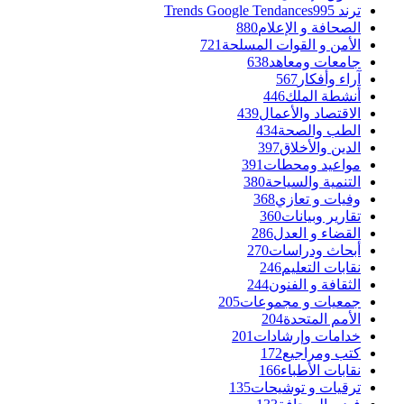
ترند Trends Google Tendances
995
الصحافة و الإعلام
880
الأمن و القوات المسلحة
721
جامعات ومعاهد
638
آراء وأفكار
567
أنشطة الملك
446
الاقتصاد والأعمال
439
الطب والصحة
434
الدين والأخلاق
397
مواعيد ومحطات
391
التنمية والسياحة
380
وفيات و تعازي
368
تقارير وبيانات
360
القضاء و العدل
286
أبحاث ودراسات
270
نقابات التعليم
246
الثقافة و الفنون
244
جمعيات و مجموعات
205
الأمم المتحدة
204
خدامات وإرشادات
201
كتب ومراجيع
172
نقابات الأطباء
166
ترقيات و توشيحات
135