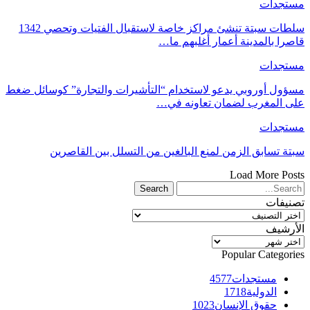
مستجدات
سلطات سبتة تنشئ مراكز خاصة لاستقبال الفتيات وتحصي 1342
قاصرا بالمدينة أعمار أغلبهم ما…
مستجدات
مسؤول أوروبي يدعو لاستخدام “التأشيرات والتجارة” كوسائل ضغط
على المغرب لضمان تعاونه في…
مستجدات
سبتة تسابق الزمن لمنع البالغين من التسلل بين القاصرين
Load More Posts
تصنيفات
تصنيفات
الأرشيف
الأرشيف
Popular Categories
مستجدات
4577
الدولية
1718
حقوق الإنسان
1023