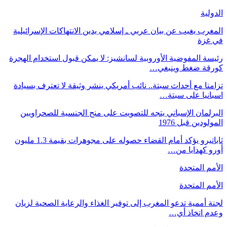
الدولية
المغرب يغيب عن بيان عربي ـ إسلامي يدين الانتهاكات الإسرائيلية
في غزة
رئيسة المفوضية الأوروبية لسانشيز: لا يمكن قبول استخدام الهجرة
كورقة ضغط وينبغي…
تزامنا مع أحداث سبتة.. نائب أمريكي ينشر وثيقة لا تعترف بسيادة
اسبانيا على سبتة…
البرلمان الإسباني يتجه للتصويت على منح الجنسية للصحراويين
المولودين قبل 1976
ثاباتيرو يؤكد أمام القضاء حصوله على مجوهرات بقيمة 1.3 مليون
أورو كهدايا من…
الأمم المتحدة
الأمم المتحدة
لجنة أممية تدعو المغرب إلى توفير الغذاء والرعاية الصحية لزيان
وعدم اتخاذ أي…