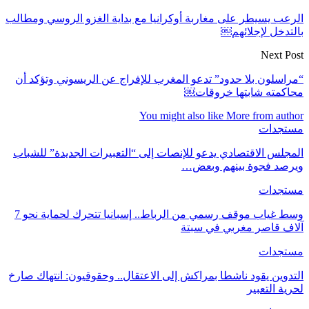
الرعب يسيطر على مغاربة أوكرانيا مع بداية الغزو الروسي ومطالب
بالتدخل لإجلائهم￼
Next Post
“مراسلون بلا حدود” تدعو المغرب للإفراج عن الريسوني وتؤكد أن
محاكمته شابتها خروقات￼
You might also like
More from author
مستجدات
المجلس الاقتصادي يدعو للإنصات إلى “التعبيرات الجديدة” للشباب
ويرصد فجوة بينهم وبعض…
مستجدات
وسط غياب موقف رسمي من الرباط.. إسبانيا تتحرك لحماية نحو 7
آلاف قاصر مغربي في سبتة
مستجدات
التدوين يقود ناشطا بمراكش إلى الاعتقال.. وحقوقيون: انتهاك صارخ
لحرية التعبير