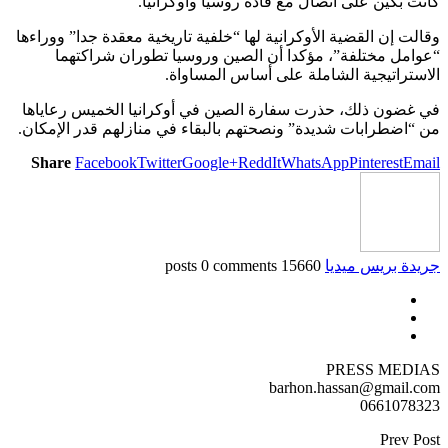
كانت بكين على اتصال مع قادة روسيا وأوكرانيا.
وقالت إن القضية الأوكرانية لها “خلفية تاريخية معقدة جدا” ووراءها
“عوامل مختلفة”، مؤكدا أن الصين وروسيا تطوران شراكتهما
الاستراتيجية الشاملة على أساس المساواة.
في غضون ذلك، حذرت سفارة الصين في أوكرانيا الخميس رعاياها
من “اضطرابات شديدة” ونصحتهم بالبقاء في منازلهم قدر الإمكان.
Share
Facebook
Twitter
Google+
ReddIt
WhatsApp
Pinterest
Email
جريدة بريس ميديا
15660 posts
0 comments
PRESS MEDIAS
barhon.hassan@gmail.com
0661078323
Prev Post