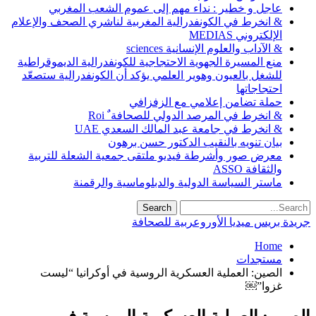
عاجل و خطير : نداء مهم إلى عموم الشعب المغربي
& انخرط في الكونفدرالية المغربية لناشري الصحف والإعلام
الإلكتروني MEDIAS
& الآداب والعلوم الإنسانية sciences
منع المسيرة الجهوية الاحتجاجية للكونفدرالية الديموقراطية
للشغل بالعيون وهوير العلمي يؤكد أن الكونفدرالية ستصعّد
احتجاجاتها
حملة تضامن إعلامي مع الزفزافي
& انخرط في المرصد الدولي للصحافة ٌ Roi
& انخرط في جامعة عبد المالك السعدي UAE
بيان تنويه بالنقيب الدكتور حسن برهون
معرض صور وأشرطة فيديو ملتقى جمعية الشعلة للتربية
والثقافة ASSO
ماستر السياسة الدولية والدبلوماسية والرقمنة
جريدة بريس ميديا الأوروعربية للصحافة
Home
مستجدات
الصين: العملية العسكرية الروسية في أوكرانيا “ليست
غزوا”￼