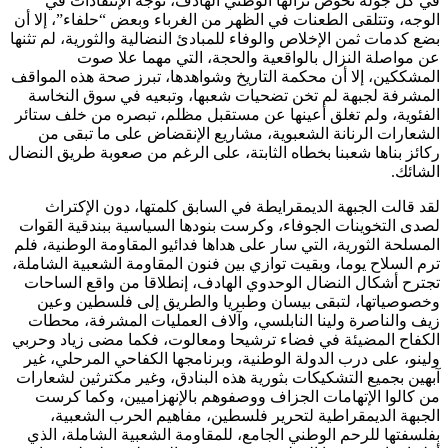
في كل جولة تخوض نزالها الوطني الهادف، توجه الإنتقادات في
الوجه، وتتلقى الطعنات في الظهر من الغرباء وبعض “حلفاء”، إلا أن
بضع كدمات ثمن الإخلاص والوفاء للمبادئ النضالية والثورية، لم تثنها
عن مواصلة النزال بالواقعية والحجة، التي مهما علا صوت
المشككين، إلا أن محكمة التاريخ وشواهدها، تبرز صحة هذه المواقف
المشرفة لجبهة لم تخن تضحيات شعبها، وتبعيه في سوق النخاسة
الفئوية، ولم تغلق أعينها عن مستقبل مظلم، تبصره من خلف ستائر
الشعارات الرنانة الشعبوية، مشاريع الإنقضاض على ما تبقى من
ركائز بناها شعبنا بخطاه الثابتة، على الرغم من صعوبة طريق النضال
الشائك.
لقد قالت الجبهة الديمقرايطة في السابق كلمتها، دون الإكتراث
لصدى التخوينات الجوفاء، وكرست بنودها السياسية ببندقية القوات
المسلحة الثورية، التي سار على هداها فدائيو المقاومة الوطنية، فلم
ترم السلاح يوما، وبقيت توازي بين فنون المقاومة الشعبية الشاملة،
تجترح أشكال النضال الوحدوي الهادف، إنطلاقا من واقع الساحات
وخصوصياتها، لتبقى بيسان وطبريا والطريق إلى فلسطين وعين
زيف والناصرة ولينا النابلسي، وآلاف العمليات المشرفة، محطات
الكفاح المضيئة في فضاء ترشيحا ومعالوت، فكما مضى زياد وحربي
ولينو، على درب الدولة الوطنية، وبرنامجها الكفاحي المرحلي، غير
آبهين بجميع التشكيكات بثورية هذه البنادق، وغير مكترثين لشعارات
من كالوا الإتهامات الجزاف ووصفوهم بالإنهزاميين، وكما كرست
الجبهة الديمقراطية لتحرير فلسطين، مفاهيم الحرب الشعبية،
بفلسفتها للرحم الوطني الجامع، للمقاومة الشعبية الشاملة، الذي