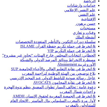
الرياضة
خدامات وإرشادات
علم النفس الإعلامي
علم النفس
الإفتتاحية
حسن برهون
مستجدات
وفيات و تعازي
أنشطة الملك
سلسلة دورات التكوين والتأطير المتعددة التخصصات
& انخرط في حملة تكريم حفظة القرآن ISLAME
& انخرط في حملة التكريم VIP
الحطابي: انتخابات المجلس خارج الهيئات “تجاوز غير مشروع”
مسطرة الانخراط ووثائق المرصد الدولي والشبكة
الأوروعربية Abonnement
& انخرط في نقابة التعليم العالي والأحياء الجامعية SUP
بلاغ توضيحي من الهيئة الوطنية لتراجمة المغرب
عاجل رسالة صوتية للناشط الدولي عبد المجيد الإدريسي
& انخرط في نقابة المحامون AVOCATS
دعوة عامة : تحالف اليسار تطوان المضيق ينظم ندوة الهجرة
و أحداث شمال المغرب
& انخرط في الجمعية المغربية لحقوق الإنسان AMDH
لأول مرة بالمغرب السليماني ينال الماستر . الاتحاد العام
للمتداولين بالمغرب