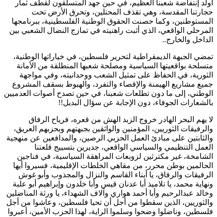
أولد إنتفاضة شعبنا العظيم، في حين جهد المتسلقون لقطف ثمار
حجارتنا المقدسة، وهي تقذف المحتلين، وتحرق الأرض تحت
المستوطنين، وكما حصنت الحقوق الوطنية الفلسطينية، ببرنامجها
المرحلي الواقعي، الذي أثبت راهنيته في تمازج النضال الشعبي بين
الداخل والخارج..
تمضي الجبهة الديمقراطية لتحرير فلسطين، في خياراتها الوطنية،
متسلحة بواقعيتها السياسية ومصلحة شعبها المنطلقة من الأمانة
الثورية، في الحفاظ على تمثيل الشعب ووحدانيته، وفي مواجهة
جميع مشاريع الهيمنة والإقصاء والتفرد، والهبوط بسقف المشروع
الوطني، إلى ما دون تطلعات شعبنا، في حين تصدح أصوات العدميين
بالشعارات الجوفاء، دون الإجابة عن سؤال البديل!!
لا يهم البحر الهادر خروج الزبد الهش من قعره، فرياح الرفاق
والرفيقات الثوريين، المؤمنين والواثقين بجبهتهم وبحزبهم العريق،
والثابتين على مبادئ العمل الحزبي الرصين، والمدافعين عن منهجية
العمل التنظيمي والسياسي الواقعي، جديرين بتسييج قلعتنا
الشامخة، غير مكترثين لزوبعات المراهقة السياسية، في فناجين
الحالمين بوطن محرر، من مقاهي الخلطات الإقليمية، فسيروا أيها
الرفيقات والرفاق، يا أبناء القاسم والنزال والمجذوب وأبو غوش
ونهاية محمد، يا تلاميذ أبا عدنان قيس وأبا خلدون وإبراهيم أبو علبة
وخالد عبدالرحيم وأبا أحمد هواري وآلاف الشهداء، يا ورثة المناضلين
والثوريين، الذين سقطوا من أجل أن تحيا فلسطين، وعاشوا من أجل
فلسطين، وناضلوا وضحوا وسلموا الراية، لهذا الحزب الأمين، أعبروا