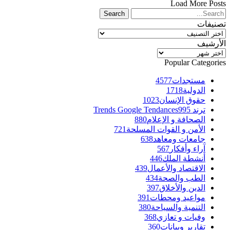
Load More Posts
تصنيفات
تصنيفات
الأرشيف
الأرشيف
Popular Categories
مستجدات
4577
الدولية
1718
حقوق الإنسان
1023
ترند Trends Google Tendances
995
الصحافة و الإعلام
880
الأمن و القوات المسلحة
721
جامعات ومعاهد
638
آراء وأفكار
567
أنشطة الملك
446
الاقتصاد والأعمال
439
الطب والصحة
434
الدين والأخلاق
397
مواعيد ومحطات
391
التنمية والسياحة
380
وفيات و تعازي
368
تقارير وبيانات
360