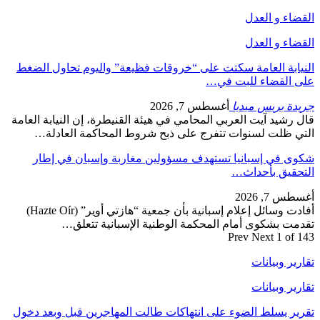
القضاء و العدل
القضاء و العدل
النيابة العامة سكتت على “خروقات فظيعة” واليوم تحاول الضغط
على القضاء للبت في…
جريدة بريس ميديا
أغسطس 7, 2026
قال رشيد آيت العربي المحامي في هيئة القنيطرة، إن النيابة العامة
التي ظلت لسنوات تتفرج على ذبح شروط المحاكمة العادلة…
شكوى في إسبانيا تستهدف مسؤولين مغاربة وإسبان في إطار
التحقيق بأحداث…
أغسطس 7, 2026
أفادت وسائل إعلام إسبانية بأن جمعية “هازتي أوير” (Hazte Oír)
تقدمت بشكوى أمام المحكمة الوطنية الإسبانية تتعلق…
Prev
Next
1 of 143
تقارير وبيانات
تقارير وبيانات
تقرير يسلط الضوء على انتهاكات طالت المهاجرين قبل وبعد دخول