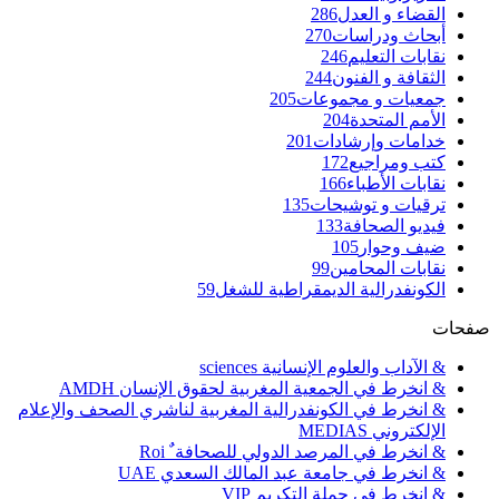
القضاء و العدل
286
أبحاث ودراسات
270
نقابات التعليم
246
الثقافة و الفنون
244
جمعيات و مجموعات
205
الأمم المتحدة
204
خدامات وإرشادات
201
كتب ومراجيع
172
نقابات الأطباء
166
ترقيات و توشيحات
135
فيديو الصحافة
133
ضيف وحوار
105
نقابات المحامين
99
الكونفدرالية الديمقراطية للشغل
59
صفحات
& الآداب والعلوم الإنسانية sciences
& انخرط في الجمعية المغربية لحقوق الإنسان AMDH
& انخرط في الكونفدرالية المغربية لناشري الصحف والإعلام
الإلكتروني MEDIAS
& انخرط في المرصد الدولي للصحافة ٌ Roi
& انخرط في جامعة عبد المالك السعدي UAE
& انخرط في حملة التكريم VIP