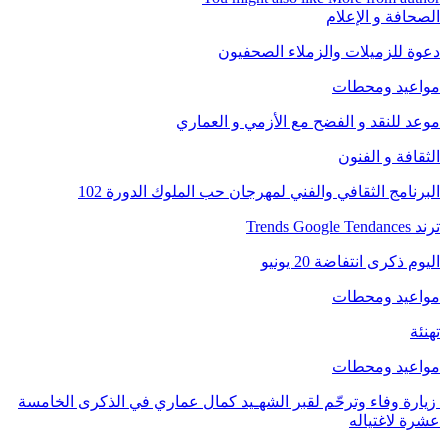
الصحافة و الإعلام
دعوة للزميلات والزملاء الصحفيون
مواعيد ومحطات
موعد للنقد و الفضح مع الأزمي و العماري
الثقافة و الفنون
البرنامج الثقافي والفني لمهرجان حب الملوك الدورة 102
ترند Trends Google Tendances
اليوم ذكرى انتفاضة 20 يونيو
مواعيد ومحطات
تهنئة
مواعيد ومحطات
زيارة وفاء وترحّم لقبر الشهـيد كمال عماري في الذكرى الخامسة
عشرة لاغتياله