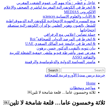
عاجل و خطير : نداء مهم إلى عموم الشعب المغربي
& انخرط في الكونفدرالية المغربية لناشري الصحف والإعلام
الإلكتروني MEDIAS
& الآداب والعلوم الإنسانية sciences
منع المسيرة الجهوية الاحتجاجية للكونفدرالية الديموقراطية
للشغل بالعيون وهوير العلمي يؤكد أن الكونفدرالية ستصعّد
احتجاجاتها
حملة تضامن إعلامي مع الزفزافي
& انخرط في المرصد الدولي للصحافة ٌ Roi
& انخرط في جامعة عبد المالك السعدي UAE
بيان تنويه بالنقيب الدكتور حسن برهون
معرض صور وأشرطة فيديو ملتقى جمعية الشعلة للتربية
والثقافة ASSO
ماستر السياسة الدولية والدبلوماسية والرقمنة
جريدة بريس ميديا الأوروعربية للصحافة
Home
مواعيد ومحطات
ثلاثة وخمسون عاما… قلعة شامخة لا تلين￼
ثلاثة وخمسون عاما… قلعة شامخة لا تلين￼