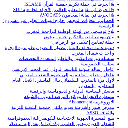
& انخرط في حملة تكريم حفظة القرآن ISLAME
& انخرط في نقابة التعليم العالي والأحياء الجامعية SUP
& انخرط في نقابة المحامون AVOCATS
الحطابي: انتخابات المجلس خارج الهيئات “تجاوز غير مشروع”
الرئيسية
بلاغ توضيحي من الهيئة الوطنية لتراجمة المغرب
بيان تنويه بالنقيب الدكتور حسن برهون
حملة تضامن إعلامي مع الزفزافي
دعوة عامة : تحالف اليسار تطوان المضيق ينظم ندوة الهجرة
و أحداث شمال المغرب
سلسلة دورات التكوين والتأطير المتعددة التخصصات
سياسة الخصوصية
عاجل رسالة صوتية للناشط الدولي عبد المجيد الإدريسي
عاجل و خطير : نداء مهم إلى عموم الشعب المغربي
لأول مرة بالمغرب السليماني ينال الماستر . الاتحاد العام
للمتداولين بالمغرب
ماستر السياسة الدولية والدبلوماسية والرقمنة
مسطرة الانخراط ووثائق المرصد الدولي والشبكة
الأوروعربية Abonnement
معرض صور وأشرطة فيديو ملتقى جمعية الشعلة للتربية
والثقافة ASSO
منع المسيرة الجهوية الاحتجاجية للكونفدرالية الديموقراطية
للشغل بالعيون وهوير العلمي يؤكد أن الكونفدرالية ستصعّد