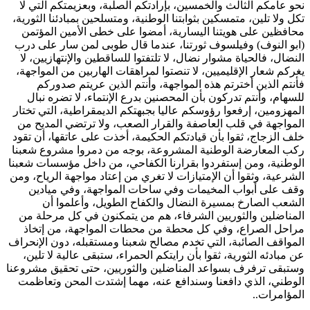
نحو عامكم الثالث والخمسين، بإرادتكم الصلبة، وبعزيمتكم التي لا
تكل ولا تلين، متمسكين بثوابتنا الوطنية، ومتسلحين بمبادئنا الثورية،
محافظين على هويتنا اليسارية، أمضوا على خطى الأمين المؤتمن
(ابو النوف) وفيلسوف ثورتنا، عندما قال طوبى لمن سار على درب
النضال، فالحياة مشوار نضال، لا تلتفتوا للساقطين والإنتهازيين، لا
يغركم شعار الإقليميين، لا تنصتوا لمراهقات الهاربين من المواجهة،
فأنتم الذين أخترتم هذه المواجهة، وأنتم الذين عريتم صدوركم
للسهام، وأنتم تدركون بأن المحصنين بدرع الإنتماء، لا تضره نبال
المهزومين، إرفعوا رؤوسكم عاليا بجبهتكم الديمقراطية، التي تختار
المواجهة في قلب العاصفة والقرار الصعب، ولا ترتضي المديح من
خلف الزجاج، ثقوا بأن قيادتكم الحكيمة، أخذت على عاتقها، أن تقود
ركب المعارضة الوطنية المشروعة، بوجه من دمروا مشروع شعبنا
الوطنية، ومن إستفردوا بقرارنا الكفاحي، من داخل مؤسسات شعبنا
الشرعية، وثقوا أن الإمتيازات لا تغري من إعتاد مواجهة الرياح، ومن
وقف على أبواب المخيمات وفي ساحات المواجهة، وفي ميادين
الشعب الصارخ بمسيرة النضال والكفاح الطويل، وأعلموا أن
المناضلين والثوريين الشرفاء، هم من يتمكنون في كل مرحلة من
مراحل الصراع، وفي كل محطة من محطات المواجهة، من إتخاذ
المواقف الصائبة، التي تخدم مصالح شعبنا ومستقبله، دون الإنحراف
عن مبادئه الثورية، ثقوا بأن رايتكم الحمراء، ستبقى عالية لا تلين،
وستبقى ترفرف بسواعد المناضلين والثوريين، حتى تحقيق مشروعنا
الوطني، الذي دافعنا وسندافع عنه، مهما إشتدت المحن وتعاظمت
المؤامرات..