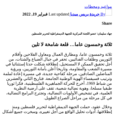
مواعيد ومحطات
By
جريدة بريس ميديا
Last updated
فبراير 19, 2022
Share
جهاد سليمان\ عضو اللجنة المركزية للجبهة الديمقراطية لتحرير فلسطين
ثلاثة وخمسون عاما… قلعة شامخة لا تلين
ثلاثة وخمسون عاما، ومطارق العمال ومعاول الفلاحين وأقلام
الثوريين وطلقات الفدائيين، تحفر في جبال الضياع والشتات، من
أجل تحقيق الممكن لا المستحيل، إنطلاقة شكلت حدثا إستثنائيا في
مسيرة الشعب والمقاومة، وتاريخا أعلن بأمانة الثوريين، وبرؤية
المناضلين الصادقين، مرحلة كفاحية جديدة، في مسيرة إعادة لملمة
وترتيب فسيفساء الهوية الوطنية الجامعة. فتاريخ الثاني والعشرين
من شباط 1969، أخرج للحركة الجماهيرية الفلسطينية، فكرا ثوريا
طبقيا مسلحا، وهوية نضالية شعبية، تقف على أرضية النظرية
العلمية، في تشخيص الأولويات النضالية، وتجترح البرامج النضالية،
في كل مرحلة من مراحل الصراع الطويل.
وخلال عقود، حملت الجبهة الديمقراطية لتحرير فلسطين ومنذ
إنطلاقتها، أدوات تحليل الواقع من أجل تغييره، وسخرت جميع أشكال