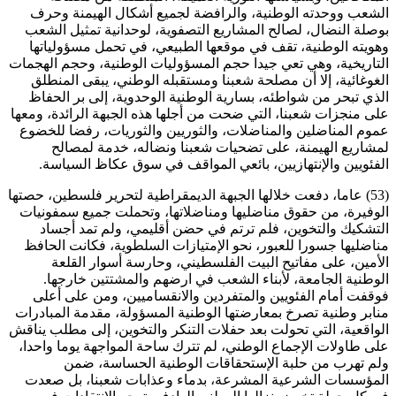
الشعب ووحدته الوطنية، والرافضة لجميع أشكال الهيمنة وحرف
بوصلة النضال، لصالح المشاريع التصفوية، لوحدانية تمثيل الشعب
وهويته الوطنية، تقف في موقعها الطبيعي، في تحمل مسؤولياتها
التاريخية، وهي تعي جيدا حجم المسؤوليات الوطنية، وحجم الهجمات
الغوغائية، إلا أن مصلحة شعبنا ومستقبله الوطني، يبقى المنطلق
الذي تبحر من شواطئه، بسارية الوطنية الوحدوية، إلى بر الحفاظ
على منجزات شعبنا، التي ضحت من أجلها هذه الجبهة الرائدة، ومعها
عموم المناضلين والمناضلات، والثوريين والثوريات، رفضا للخضوع
لمشاريع الهيمنة، على تضحيات شعبنا ونضاله، خدمة لمصالح
الفئويين والإنتهازيين، بائعي المواقف في سوق عكاظ السياسة.
(53) عاما، دفعت خلالها الجبهة الديمقراطية لتحرير فلسطين، حصتها
الوفيرة، من حقوق مناضليها ومناضلاتها، وتحملت جميع سمفونيات
التشكيك والتخوين، فلم ترتم في حضن أقليمي، ولم تمد أجساد
مناضليها جسورا للعبور، نحو الإمتيازات السلطوية، فكانت الحافظ
الأمين، على مفاتيح البيت الفلسطيني، وحارسة أسوار القلعة
الوطنية الجامعة، لأبناء الشعب في ارضهم والمشتتين خارجها.
فوقفت أمام الفئويين والمتفردين والانقساميين، ومن على أعلى
منابر وطنية تصرخ بمعارضتها الوطنية المسؤولة، مقدمة المبادرات
الواقعية، التي تحولت بعد حفلات التنكر والتخوين، إلى مطلب يناقش
على طاولات الإجماع الوطني، لم تترك ساحة المواجهة يوما واحدا،
ولم تهرب من حلبة الإستحقاقات الوطنية الحساسة، ضمن
المؤسسات الشرعية المشرعة، بدماء وعذابات شعبنا، بل صعدت