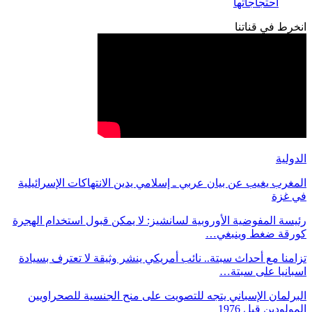
احتجاجاتها
انخرط في قناتنا
الدولية
المغرب يغيب عن بيان عربي ـ إسلامي يدين الانتهاكات الإسرائيلية
في غزة
رئيسة المفوضية الأوروبية لسانشيز: لا يمكن قبول استخدام الهجرة
كورقة ضغط وينبغي…
تزامنا مع أحداث سبتة.. نائب أمريكي ينشر وثيقة لا تعترف بسيادة
اسبانيا على سبتة…
البرلمان الإسباني يتجه للتصويت على منح الجنسية للصحراويين
المولودين قبل 1976