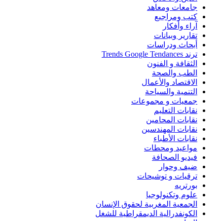
جامعات ومعاهد
كتب ومراجيع
آراء وأفكار
تقارير وبيانات
أبحاث ودراسات
ترند Trends Google Tendances
الثقافة و الفنون
الطب والصحة
الاقتصاد والأعمال
التنمية والسياحة
جمعيات و مجموعات
نقابات التعليم
نقابات المحامين
نقابات المهندسين
نقابات الأطباء
مواعيد ومحطات
فيديو الصحافة
ضيف وحوار
ترقيات و توشيحات
بورتريه
علوم وتكنولوجيا
الجمعية المغربية لحقوق الإنسان
الكونفدرالية الديمقراطية للشغل