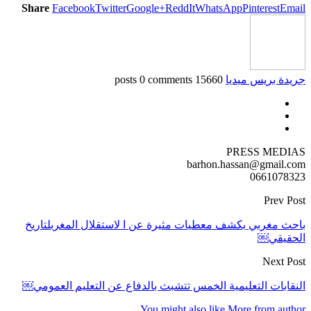
Share
Facebook
Twitter
Google+
ReddIt
WhatsApp
Pinterest
Email
جريدة بريس ميديا
15660 posts
0 comments
PRESS MEDIAS
barhon.hassan@gmail.com
0661078323
Prev Post
باحث مغربي يكشف معطيات مثيرة عن ا لاستقلال المغربلتاريخ
الحقيقي￼
Next Post
النقابات التعليمية الخمس تتشبث بالدفاع عن التعليم العمومي￼
You might also like
More from author