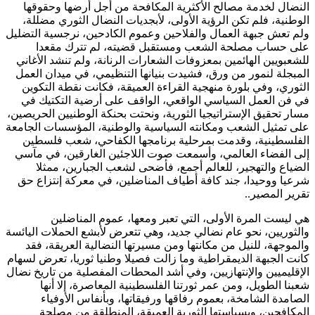
النضال لخدمة مصالح الأكثرية المكافحة من أجل أرضها وحقوقها
الوطنية، فلم تكن الرؤية الأولى، لأبجديات النضال الثوري مضللة،
ولم تعش جبهة العمال والفلاحين وعموم الكادحين، نرجسية التضليل
على حساب مصلحة الشعب ومستقبل قضيته، لم تترك مقعدا
للشعبويين الهائمين بمعزوفات الشعارات الرنانة، ولم تنشد الأغاني
المبجلة لنمور من ورق، فشيدت بنيانها التنظيمي، في ميدان العمل
الثوري، وفي بلورة منهجية القراءة العميقة، فكانت نقطة التكوين
في فن العمل السياسي الواقعي، الواقف على أرضية التكتيك في
مسار تحقيق الإستراتيجيا الثورية، ونحتت بحنكة الوطنيين الحريصين،
على تمثيل الشعب ومكانته السياسية والوطنية، المؤسسات الجامعة
الفلسطينية، وقدمت بمرحلية برنامجها الكفاحي، شعب فلسطين
إلى الفضاء العالمي، وأسمعت صوت اللاجئين الغارقين، في مآسي
الضياع والتهجير، للعالم أجمع، فأضحى لشعب الجبارين، ممثلا
شرعيا ووحيدا، جند كافة أطياف المناضلين، في معركة إنتزاع حق
تقرير المصير..
هي ليست المرة الأولى، التي تعبر ومعها، عموم المناضلين
والثوريين، نحو عام نضالي جديد، وهي تتعرض لأبشع الحملات اليائسة
والموجهة، للنيل من مكانتها ومن مسيرتها النضالية العريقة، فقد
كانت الجبهة الديمقراطية وما زالت فصيلا وطنيا ثوريا، تعرض لسهام
الإقليميين والإنتهازيين، وفي أشد المحطات المفصلية من تاريخ نضال
شعبنا الطويل، ومن عمر ثورتنا الفلسطينية المعاصرة، إلا أنها
الصامدة الشامخة، بعموم رفاقها ورفيقاتها، وبأنفاس الأوفياء
المكافحين، وبسياستها الثورية العميقة، المنطلقة من مصلحة