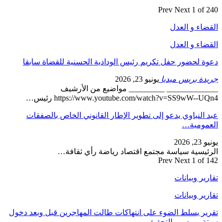
Prev
Next
1 of 240
القضاء و العدل
القضاء و العدل
دعوة لحضور حفل تكريم رئيس الودادية الحسنية للقضاة سابقا
جريدة بريس ميديا
يونيو 23, 2026
_____________ _________ مواضيع من الأرشيف
https://www.youtube.com/watch?v=SS9wW--UQn4 رئيس…
عبد النباوي يدعو إلى تطوير الإطار القانوني الخاص بالصفقات
العمومية…
يونيو 23, 2026
الرئيسية سياسة مجتمع اقتصاد رياضة رأي ثقافة…
Prev
Next
1 of 142
تقارير وبيانات
تقارير وبيانات
تقرير يسلط الضوء على انتهاكات طالت المهاجرين قبل وبعد دخول
سبتة ويوصي بالتحقيق…