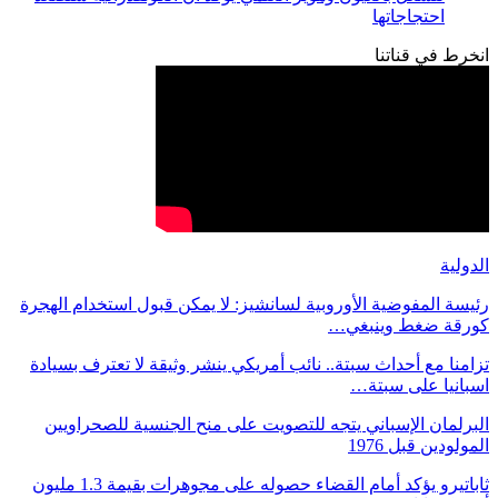
احتجاجاتها
انخرط في قناتنا
الدولية
رئيسة المفوضية الأوروبية لسانشيز: لا يمكن قبول استخدام الهجرة
كورقة ضغط وينبغي…
تزامنا مع أحداث سبتة.. نائب أمريكي ينشر وثيقة لا تعترف بسيادة
اسبانيا على سبتة…
البرلمان الإسباني يتجه للتصويت على منح الجنسية للصحراويين
المولودين قبل 1976
ثاباتيرو يؤكد أمام القضاء حصوله على مجوهرات بقيمة 1.3 مليون