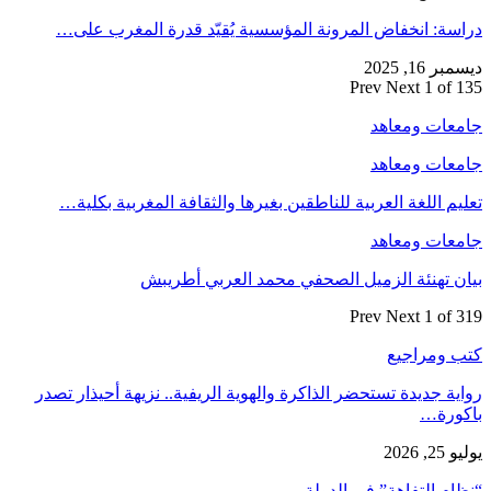
دراسة: انخفاض المرونة المؤسسية يُقيّد قدرة المغرب على…
ديسمبر 16, 2025
Prev
Next
1 of 135
جامعات ومعاهد
جامعات ومعاهد
تعليم اللغة العربية للناطقين بغيرها والثقافة المغربية بكلية…
جامعات ومعاهد
بيان تهنئة الزميل الصحفي محمد العربي أطريبش
Prev
Next
1 of 319
كتب ومراجيع
رواية جديدة تستحضر الذاكرة والهوية الريفية.. نزيهة أحيذار تصدر
باكورة…
يوليو 25, 2026
“نظام التفاهة” في الدولة