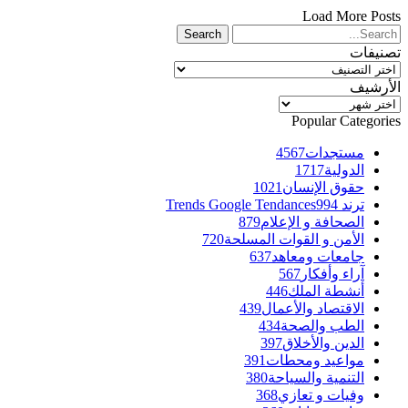
Load More Posts
تصنيفات
تصنيفات
الأرشيف
الأرشيف
Popular Categories
مستجدات
4567
الدولية
1717
حقوق الإنسان
1021
ترند Trends Google Tendances
994
الصحافة و الإعلام
879
الأمن و القوات المسلحة
720
جامعات ومعاهد
637
آراء وأفكار
567
أنشطة الملك
446
الاقتصاد والأعمال
439
الطب والصحة
434
الدين والأخلاق
397
مواعيد ومحطات
391
التنمية والسياحة
380
وفيات و تعازي
368