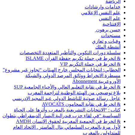
الرياضة
خدامات وإرشادات
علم النفس الإعلامي
علم النفس
الإفتتاحية
حسن برهون
مستجدات
وفيات و تعازي
أنشطة الملك
سلسلة دورات التكوين والتأطير المتعددة التخصصات
& انخرط في حملة تكريم حفظة القرآن ISLAME
& انخرط في حملة التكريم VIP
الحطابي: انتخابات المجلس خارج الهيئات “تجاوز غير مشروع”
مسطرة الانخراط ووثائق المرصد الدولي والشبكة
الأوروعربية Abonnement
& انخرط في نقابة التعليم العالي والأحياء الجامعية SUP
بلاغ توضيحي من الهيئة الوطنية لتراجمة المغرب
عاجل رسالة صوتية للناشط الدولي عبد المجيد الإدريسي
& انخرط في نقابة المحامون AVOCATS
كتاب : “الانتخابات التشريعية بالمغرب وأثرها على الحياة
السياسية “في لقاء حزب فيدرالية اليسار الديمقراطي بتطوان
& انخرط في الجمعية المغربية لحقوق الإنسان AMDH
لأول مرة بالمغرب السليماني ينال الماستر . الاتحاد العام
للمتداولين بالمغرب