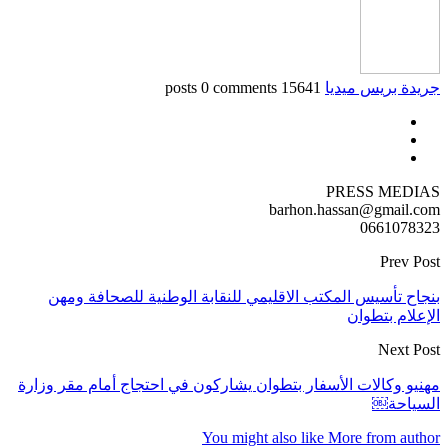
جريدة بريس ميديا
15641 posts
0 comments
PRESS MEDIAS
barhon.hassan@gmail.com
0661078323
Prev Post
بنجاح تأسيس المكتب الاقليمي للنقابة الوطنية للصحافة ومهن
الإعلام بتطوان
Next Post
مهنيو وكالات الأسفار بتطوان يشاركون في احتجاج أمام مقر وزارة
السياحة￼
You might also like
More from author