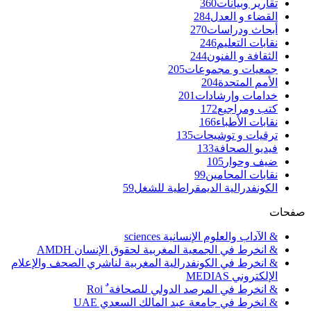
تقارير وبيانات
360
القضاء و العدل
284
أبحاث ودراسات
270
نقابات التعليم
246
الثقافة و الفنون
244
جمعيات و مجموعات
205
الأمم المتحدة
204
خدامات وإرشادات
201
كتب ومراجيع
172
نقابات الأطباء
166
ترقيات و توشيحات
135
فيديو الصحافة
133
ضيف وحوار
105
نقابات المحامين
99
الكونفدرالية الديمقراطية للشغل
59
صفحات
& الآداب والعلوم الإنسانية sciences
& انخرط في الجمعية المغربية لحقوق الإنسان AMDH
& انخرط في الكونفدرالية المغربية لناشري الصحف والإعلام
الإلكتروني MEDIAS
& انخرط في المرصد الدولي للصحافة ٌ Roi
& انخرط في جامعة عبد المالك السعدي UAE