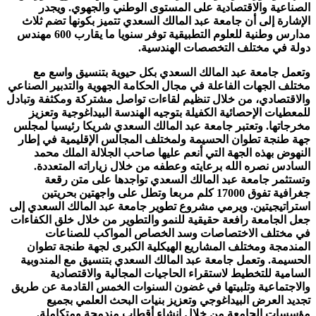
الصناعية والاقتصادية على المستوى الوطني والجهوي. ويجدر
الإشارة إلى أن جامعة عبد المالك السعدي تتميز بكونها تضم ثلاث
مدارس وطنية للعلوم التطبيقية توفر سنويا ما
يقارب 600 مهندس
دولة في مختلف التخصصات الهندسية.
وتعمل جامعة عبد المالك السعدي بكل حيوية بتنسيق واسع مع
مختلف الجهات الفاعلة في مجال الحكامة الجهوية والتدبير الصناعي
والاقتصادي، من خلال تنظيم لقاءات تواصل مشتركة ومكثفة وتبادل
للمعطيات الإحصائية الكفيلة بتوجيه الهندسة البيداغوجية وتعزيز
مخرجاتها. وتعتبر جامعة عبد المالك السعدي شريكا رئيسيا لمجلس
جهة طنجة تطوان الحسيمة ولمختلف المجالس الإقليمية في إطار
النهوض بهذه الجهة التي أنعم عليها صاحب الجلالة الملك محمد
السادس نصره الله برعايته وعطفه من خلال زياراته المتعددة.
وتستثمر جامعة عبد المالك السعدي تواجدها على متن رقعة
جغرافية تفوق 17000 كلم مربعا وتطل على واجهتين بحريتين
استراتيجيتين. ويرمي مشروع تطوير جامعة عبد المالك السعدي إلى
جعل الجامعة رافعة حقيقية للنمو والتطوير من خلال خلق الكفاءات
في مختلف الاختصاصات وسد الخصاص المواكب للصناعات
المندمجة ومختلف المشاريع الهيكلية الكبرى لجهة طنجة تطوان
الحسيمة. وتعمل جامعة عبد المالك السعدي بتنسيق مع المندوبية
السامية للتخطيط لاستقراء الحاجيات المجالية والاقتصادية
والاجتماعية وتلبيتها في غضون السنوات الخمس القادمة عن طريق
تجديد العرض البيداغوجي وتعزيز بنيات البحث العلمي بجميع
مؤسسات الجامعة من خلال إنشاء أقطاب مندمجة ومتكاملة.