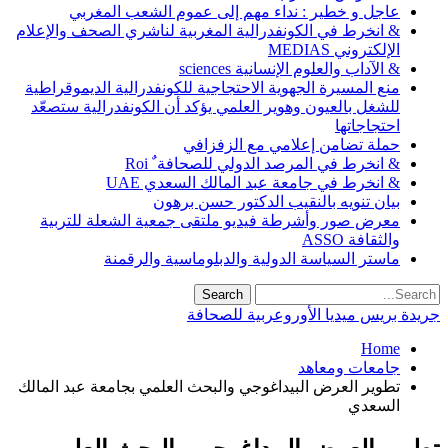
عاجل و خطير : نداء مهم إلى عموم الشعب المغربي
& انخرط في الكونفدرالية المغربية لناشري الصحف والإعلام
الإلكتروني MEDIAS
& الآداب والعلوم الإنسانية sciences
منع المسيرة الجهوية الاحتجاجية للكونفدرالية الديموقراطية
للشغل بالعيون وهوير العلمي يؤكد أن الكونفدرالية ستصعّد
احتجاجاتها
حملة تضامن إعلامي مع الزفزافي
& انخرط في المرصد الدولي للصحافة ٌ Roi
& انخرط في جامعة عبد المالك السعدي UAE
بيان تنويه بالنقيب الدكتور حسن برهون
معرض صور وأشرطة فيديو ملتقى جمعية الشعلة للتربية
والثقافة ASSO
ماستر السياسة الدولية والدبلوماسية والرقمنة
جريدة بريس ميديا الأوروعربية للصحافة
Home
جامعات ومعاهد
تطوير العرض البيداغوجي والبحث العلمي بجامعة عبد المالك
السعدي