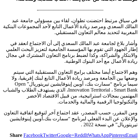
—————————————-
في سياق مرتبط احتضنت تطوان، لقاء بين مسؤولي جامعة عبد
المالك السعدي ومرصد ريادة الأعمال التابع لأحد المجموعات البنكية
المغربية لتحديد معالم التعاون المستقبلي.
وأشار بلاغ لجامعة عبد المالك السعدي إلى أن الاجتماع انعقد في
إطار الجهود التي تقوم بها المؤسسة الجامعية لتعزيز البحث العلمي
والابتكار والشراكة، وكذا لضبط برنامج التعاون المشترك في مجال
ريادة الأعمال مع أحد البنوك الوطنية.
وهم الاجتماع أيضا مختلف برامج التعاون المستقبلية التي سيتم
وضعها بين الجامعة ومرصد ريادة الأعمال التابع لبنك إفريقيا، ولا
سيما برنامج “سمارت بنك، أوبين إينوفايشين تيريتوريال” Open
Innovation Territorial ، Smart Bank، الذي يستهدف الطلاب والشباب
المهتمين بمجالات استراتيجية، من قبيل الاقتصاد الأخضر
والتكنولوجيا الرقمية والمالية والخدمات.
ومن المقرر، حسب المصدر، عقد اجتماع آخر لتوقيع اتفاقية التعاون
والإعلان عن البدء الفعلي لبرنامج “سمارت بنك،أوبين إينوفايشين
تيريتوريال” في نسخة 2022 .
Share
Facebook
Twitter
Google+
ReddIt
WhatsApp
Pinterest
Email