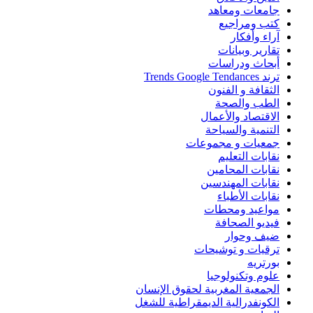
جامعات ومعاهد
كتب ومراجيع
آراء وأفكار
تقارير وبيانات
أبحاث ودراسات
ترند Trends Google Tendances
الثقافة و الفنون
الطب والصحة
الاقتصاد والأعمال
التنمية والسياحة
جمعيات و مجموعات
نقابات التعليم
نقابات المحامين
نقابات المهندسين
نقابات الأطباء
مواعيد ومحطات
فيديو الصحافة
ضيف وحوار
ترقيات و توشيحات
بورتريه
علوم وتكنولوجيا
الجمعية المغربية لحقوق الإنسان
الكونفدرالية الديمقراطية للشغل