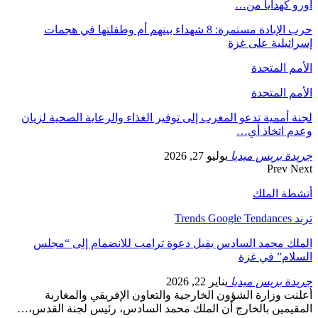
أورو كهدايا من…
حرب الإبادة مستمرة: 8 شهداء بينهم أم وطفلتها في هجمات
إسرائيلية على غزة
الأمم المتحدة
الأمم المتحدة
لجنة أممية تدعو المغرب إلى توفير الغذاء والرعاية الصحية لزيان
وعدم اتخاذ أي…
جريدة بريس ميديا
يوليو 27, 2026
Prev
Next
أنشطة الملك
ترند Trends Google Tendances
الملك محمد السادس يقبل دعوة ترامب للانضمام إلى “مجلس
السلام” في غزة
جريدة بريس ميديا
يناير 22, 2026
أعلنت وزارة الشؤون الخارجية والتعاون الإفريقي والمغاربة
المقيمين بالخارج أن الملك محمد السادس، رئيس لجنة القدس،…