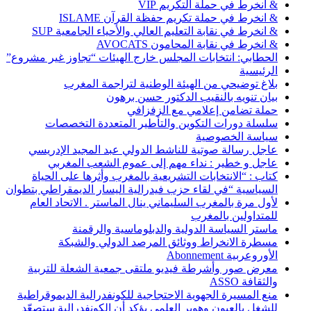
& انخرط في حملة التكريم VIP
& انخرط في حملة تكريم حفظة القرآن ISLAME
& انخرط في نقابة التعليم العالي والأحياء الجامعية SUP
& انخرط في نقابة المحامون AVOCATS
الحطابي: انتخابات المجلس خارج الهيئات “تجاوز غير مشروع”
الرئيسية
بلاغ توضيحي من الهيئة الوطنية لتراجمة المغرب
بيان تنويه بالنقيب الدكتور حسن برهون
حملة تضامن إعلامي مع الزفزافي
سلسلة دورات التكوين والتأطير المتعددة التخصصات
سياسة الخصوصية
عاجل رسالة صوتية للناشط الدولي عبد المجيد الإدريسي
عاجل و خطير : نداء مهم إلى عموم الشعب المغربي
كتاب : “الانتخابات التشريعية بالمغرب وأثرها على الحياة
السياسية “في لقاء حزب فيدرالية اليسار الديمقراطي بتطوان
لأول مرة بالمغرب السليماني ينال الماستر . الاتحاد العام
للمتداولين بالمغرب
ماستر السياسة الدولية والدبلوماسية والرقمنة
مسطرة الانخراط ووثائق المرصد الدولي والشبكة
الأوروعربية Abonnement
معرض صور وأشرطة فيديو ملتقى جمعية الشعلة للتربية
والثقافة ASSO
منع المسيرة الجهوية الاحتجاجية للكونفدرالية الديموقراطية
للشغل بالعيون وهوير العلمي يؤكد أن الكونفدرالية ستصعّد