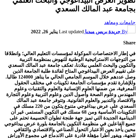
تطوير العرض البيداغوجي والبحث العلمي
بجامعة عبد المالك السعدي
جامعات ومعاهد
By
جريدة بريس ميديا
Last updated
يناير 26, 2022
Share
في إطار الاختصاصات الموكولة لمؤسسات التعليم العالي؛ وانطلاقا
من التوجهات الاستراتيجية الوطنية
للنهوض
بمنظومة التربية
والتكوين والبحث العلمي ببلادنا، تعكف جامعة عبد المالك السعدي
على تقييم العرض البيداغوجي المتاح لفائدة طلبة الجامعة الذين
وصل عددهم خلال الموسم الجامعي الحالي ما
يناهز
124000 طالبا.
وللإشارة تقدم مؤسسات الجامعة تكوينات في مختلف الحقول
المعرفية، من ضمنها العلوم الإنسانية والعلوم والتقنيات وعلوم
المهندس وعلوم الصحة وأصول الدين وعلوم التربية وعلوم التجارة
والاقتصاد والتدبير والعلوم القانونية. وتتوفر جامعة عبد المالك
السعدي على عرض بيداغوجي متنوع يتكون من 220 مسلك في
التكوينات الأساسية
ومن 68
مسلك في التكوين المستمر. غير أن
الدينامية الجديدة التي تميز جهة طنجة تطوان الحسيمة تحتم على
جميع الفاعلين في منظومة التكوين بالجامعة بلورة عرض بيداغوجي
محين يأخذ بعين الاعتبار التحول الصناعي والاقتصادي والثقافي
للجهة، ويفور أطرا مؤهلة قادرة على الاندماج في مجموع الأوراش