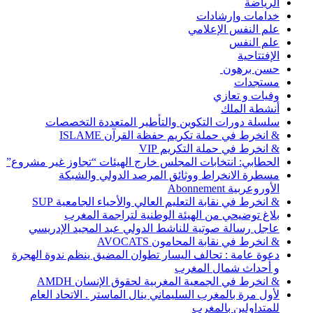
الرياضة
خدامات وإرشادات
علم النفس الإعلامي
علم النفس
الإفتتاحية
حسن برهون
مستجدات
وفيات و تعازي
أنشطة الملك
سلسلة دورات التكوين والتأطير المتعددة التخصصات
& انخرط في حملة تكريم حفظة القرآن ISLAME
& انخرط في حملة التكريم VIP
الحطابي: انتخابات المجلس خارج الهيئات “تجاوز غير مشروع”
مسطرة الانخراط ووثائق المرصد الدولي والشبكة
الأوروعربية Abonnement
& انخرط في نقابة التعليم العالي والأحياء الجامعية SUP
بلاغ توضيحي من الهيئة الوطنية لتراجمة المغرب
عاجل رسالة صوتية للناشط الدولي عبد المجيد الإدريسي
& انخرط في نقابة المحامون AVOCATS
دعوة عامة : تحالف اليسار تطوان المضيق ينظم ندوة الهجرة
و أحداث شمال المغرب
& انخرط في الجمعية المغربية لحقوق الإنسان AMDH
لأول مرة بالمغرب السليماني ينال الماستر . الاتحاد العام
للمتداولين بالمغرب