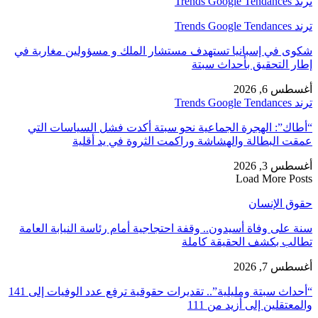
ترند Trends Google Tendances
ترند Trends Google Tendances
شكوى في إسبانيا تستهدف مستشار الملك و مسؤولين مغاربة في
إطار التحقيق بأحداث سبتة
أغسطس 6, 2026
ترند Trends Google Tendances
“أطاك”: الهجرة الجماعية نحو سبتة أكدت فشل السياسات التي
عمقت البطالة والهشاشة وراكمت الثروة في يد أقلية
أغسطس 3, 2026
Load More Posts
حقوق الإنسان
سنة على وفاة أسيدون.. وقفة احتجاجية أمام رئاسة النيابة العامة
تطالب بكشف الحقيقة كاملة
أغسطس 7, 2026
“أحداث سبتة ومليلية”.. تقديرات حقوقية ترفع عدد الوفيات إلى 141
والمعتقلين إلى أزيد من 111