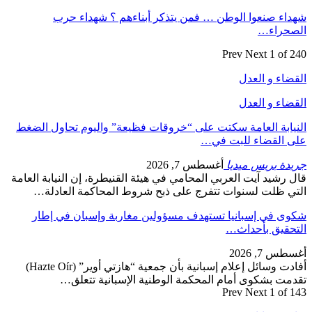
شهداء صنعوا الوطن … فمن يتذكر أبناءهم ؟ شهداء حرب
الصحراء…
Prev
Next
1 of 240
القضاء و العدل
القضاء و العدل
النيابة العامة سكتت على “خروقات فظيعة” واليوم تحاول الضغط
على القضاء للبت في…
جريدة بريس ميديا
أغسطس 7, 2026
قال رشيد آيت العربي المحامي في هيئة القنيطرة، إن النيابة العامة
التي ظلت لسنوات تتفرج على ذبح شروط المحاكمة العادلة…
شكوى في إسبانيا تستهدف مسؤولين مغاربة وإسبان في إطار
التحقيق بأحداث…
أغسطس 7, 2026
أفادت وسائل إعلام إسبانية بأن جمعية “هازتي أوير” (Hazte Oír)
تقدمت بشكوى أمام المحكمة الوطنية الإسبانية تتعلق…
Prev
Next
1 of 143