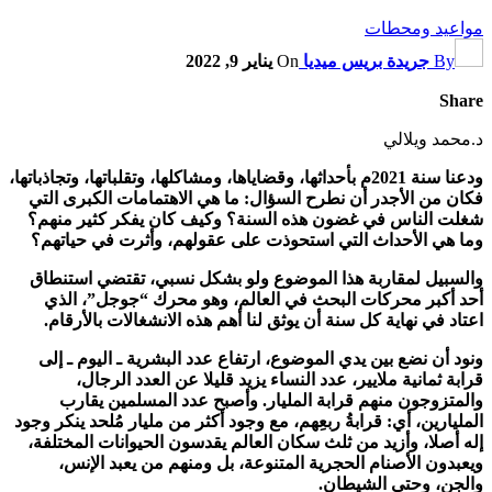
مواعيد ومحطات
By
جريدة بريس ميديا
On
يناير 9, 2022
Share
د.محمد ويلالي
ودعنا سنة 2021م بأحداثها، وقضاياها، ومشاكلها، وتقلباتها، وتجاذباتها،
فكان من الأجدر أن نطرح السؤال: ما هي الاهتمامات الكبرى التي
شغلت الناس في غضون هذه السنة؟ وكيف كان يفكر كثير منهم؟
وما هي الأحداث التي استحوذت على عقولهم، وأثرت في حياتهم؟
والسبيل لمقاربة هذا الموضوع ولو بشكل نسبي، تقتضي استنطاق
أحد أكبر محركات البحث في العالم، وهو محرك “جوجل”، الذي
اعتاد في نهاية كل سنة أن يوثق لنا أهم هذه الانشغالات بالأرقام.
ونود أن نضع بين يدي الموضوع، ارتفاع عدد البشرية ـ اليوم ـ إلى
قرابة ثمانية ملايير، عدد النساء يزيد قليلا عن العدد الرجال،
والمتزوجون منهم قرابة المليار. وأصبح عدد المسلمين يقارب
المليارين، أي: قرابةُ ربعِهم، مع وجود أكثر من مليار مُلحد ينكر وجود
إله أصلا، وأزيد من ثلث سكان العالم يقدسون الحيوانات المختلفة،
ويعبدون الأصنام الحجرية المتنوعة، بل ومنهم من يعبد الإنس،
والجن، وحتى الشيطان.