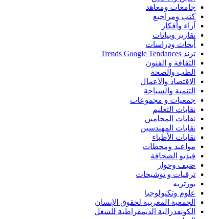
جامعات ومعاهد
كتب ومراجيع
آراء وأفكار
تقارير وبيانات
أبحاث ودراسات
ترند Trends Google Tendances
الثقافة و الفنون
الطب والصحة
الاقتصاد والأعمال
التنمية والسياحة
جمعيات و مجموعات
نقابات التعليم
نقابات المحامين
نقابات المهندسين
نقابات الأطباء
مواعيد ومحطات
فيديو الصحافة
ضيف وحوار
ترقيات و توشيحات
بورتريه
علوم وتكنولوجيا
الجمعية المغربية لحقوق الإنسان
الكونفدرالية الديمقراطية للشغل