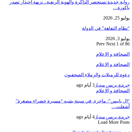
رواية جديدة تستحضر الذاكرة والهوية الريفية.. نزيهة أحيذار تصدر
باكورة…
يوليو 25, 2026
“نظام التفاهة” في الدولة
يوليو 3, 2026
Prev
Next
1 of 86
الصحافة و الإعلام
الصحافة و الإعلام
دعوة للزميلات والزملاء الصحفيون
جريدة بريس ميديا
3 أيام ago
الصحافة و الإعلام
“إل باييس”: ماجرى في سبتة يشبه “مسيرة خضراء مصغرة”
أشعلت…
جريدة بريس ميديا
4 أيام ago
Load More Posts