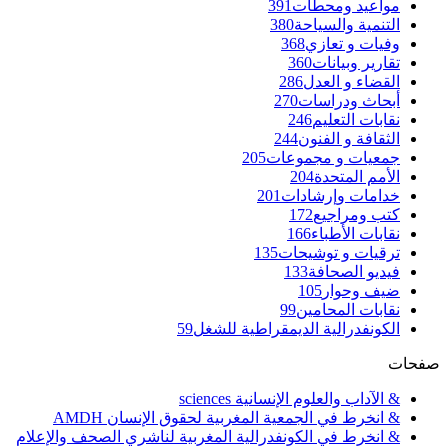
مواعيد ومحطات
391
التنمية والسياحة
380
وفيات و تعازي
368
تقارير وبيانات
360
القضاء و العدل
286
أبحاث ودراسات
270
نقابات التعليم
246
الثقافة و الفنون
244
جمعيات و مجموعات
205
الأمم المتحدة
204
خدامات وإرشادات
201
كتب ومراجيع
172
نقابات الأطباء
166
ترقيات و توشيحات
135
فيديو الصحافة
133
ضيف وحوار
105
نقابات المحامين
99
الكونفدرالية الديمقراطية للشغل
59
صفحات
& الآداب والعلوم الإنسانية sciences
& انخرط في الجمعية المغربية لحقوق الإنسان AMDH
& انخرط في الكونفدرالية المغربية لناشري الصحف والإعلام