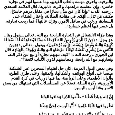
والترفيه، وأخرى مهتمة بألعاب الفيديو، وما علموا أنهم في تجارة
خاسرة، وإن عظمت دراهمها، وكثرت دنانيرها. قال العلامة السعدي
ـ رحمه الله ـ: “وإذا كان مَن يبذُل دينارًا في مقابل درهم خاسرًا،
فكيف مَن بَذَل.. الهُدَى في مقابلة الضلالة، واختار الشقاء على
السعادة، ورغب في سافل الأمور، وتَرَك عاليَها؟ فما ربحت تجارته،
بل خسر فيها أعظم خسارة”.
وهذا جزاء الانشغال عن التجارة الرابحة مع الله ـ تعالى ـ.يقول ربنا ـ
عز وجل ـ: (مَنْ ذَا الَّذِي يُقْرِضُ اللهَ قَرْضًا حَسَنًا فَيُضَاعِفُهُ لَهُ أَضْعَافًا
كَثِيرَةً وَاللهُ يَقْبِضُ وَيَبْسُطُ وَإِلَيْهِ تُرْجَعُونَ). ويقول ـ تعالى ـ: (وَمِنَ
النَّاسِ مَنْ يَشْرِي نَفْسَهُ ابْتِغَاءَ مَرْضَاةِ اللهِ وَاللهُ رَؤُوفٌ بِالْعِبَادِ). قال
ابن الجوزي ـ رحمه الله ـ: “كيف تلهيهم تجارة أو بيع عن ذكر الله،
وتجارتهم مع الله رابحة، ومحاسنهم لذوي الألباب لائحة؟”.
وفي بعض الدول العربية، كان جل اهتمام المبحرين عبر الشبكية
منصبا على أنواع الهواتف، وأشكالها، وأثمنتها، وعلى طرق الطبخ،
وألوان الأطعمة، وعلى الرياضة، بما فيها دوريات في كرة القدم
الأوروبية، وكرة السلة، فضلا عن المسلسلات التي تستهلك من بعض
الأسر وقتا ليس باليسير.
إِنَّ لِله عِباداً فُطَنا * طَلَّقوا الدُنيا وَخافوا الفِتَنا
نَظَروا فيها فَلَمَّا عَلِموا * أَنَّها لَيسَت لِحَيٍّ وَطَنا
جَعَلوها لُجَّةً وَاِتَّخَذوا * صالِحَ الأَعمالِ فيها سُفُنا