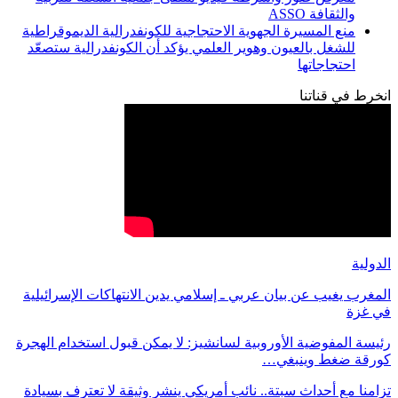
والثقافة ASSO
منع المسيرة الجهوية الاحتجاجية للكونفدرالية الديموقراطية
للشغل بالعيون وهوير العلمي يؤكد أن الكونفدرالية ستصعّد
احتجاجاتها
انخرط في قناتنا
الدولية
المغرب يغيب عن بيان عربي ـ إسلامي يدين الانتهاكات الإسرائيلية
في غزة
رئيسة المفوضية الأوروبية لسانشيز: لا يمكن قبول استخدام الهجرة
كورقة ضغط وينبغي…
تزامنا مع أحداث سبتة.. نائب أمريكي ينشر وثيقة لا تعترف بسيادة