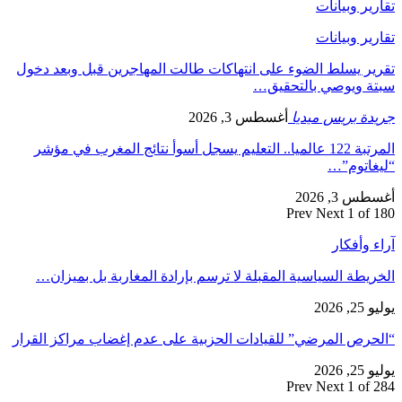
تقارير وبيانات
تقارير وبيانات
تقرير يسلط الضوء على انتهاكات طالت المهاجرين قبل وبعد دخول
سبتة ويوصي بالتحقيق…
جريدة بريس ميديا
أغسطس 3, 2026
المرتبة 122 عالميا.. التعليم يسجل أسوأ نتائج المغرب في مؤشر
“ليغاتوم”…
أغسطس 3, 2026
Prev
Next
1 of 180
آراء وأفكار
الخريطة السياسية المقبلة لا ترسم بإرادة المغاربة بل بميزان…
يوليو 25, 2026
“الحرص المرضي” للقيادات الحزبية على عدم إغضاب مراكز القرار
يوليو 25, 2026
Prev
Next
1 of 284