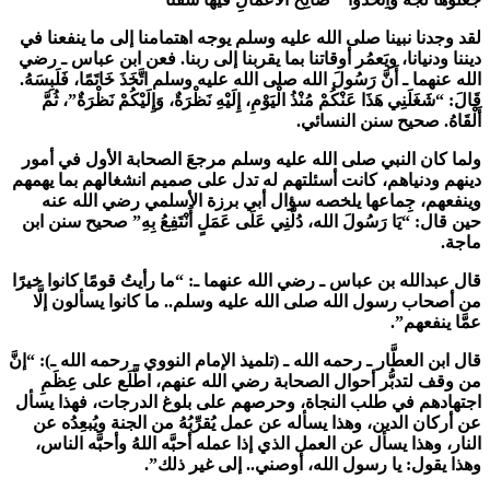
لقد وجدنا نبينا
صلى الله عليه وسلم
يوجه اهتمامنا إلى ما ينفعنا في
ديننا ودنيانا، ويَعمُر أوقاتنا بما يقربنا إلى ربنا. فعن ابن عباس ـ رضي
الله عنهما ـ أَنَّ رَسُولَ الله
صلى الله عليه وسلم
اتَّخَذَ خَاتَمًا، فَلَبِسَهُ.
قَالَ: “شَغَلَنِي هَذَا عَنْكُمْ مُنْذُ الْيَوْمِ، إِلَيْهِ نَظْرَةٌ، وَإِلَيْكُمْ نَظْرَةٌ”، ثُمَّ
أَلْقَاهُ. صحيح سنن النسائي.
ولما كان النبي
صلى الله عليه وسلم
مرجعَ الصحابة الأول في أمور
دينهم ودنياهم، كانت أسئلتهم له تدل على صميم انشغالهم بما يهمهم
وينفعهم، جِماعها يلخصه سؤال أبي برزة الأسلمي رضي الله عنه
حين قال: “يَا رَسُولَ الله، دُلَّنِي عَلَى عَمَلٍ أَنْتَفِعُ بِهِ” صحيح سنن ابن
ماجة.
قال عبدالله بن عباس ـ رضي الله عنهما ـ: “ما رأيتُ قومًا كانوا خيرًا
من أصحاب رسول الله
صلى الله عليه وسلم
.. ما كانوا يسألون إلَّا
عمَّا ينفعهم”.
قال ابن العطَّار ـ رحمه الله ـ (تلميذ الإمام النووي ـ رحمه الله ـ): “إنَّ
من وقف لتدبُّر أحوال الصحابة رضي الله عنهم، اطَّلَع على عِظَمِ
اجتهادهم في طلب النجاة، وحرصهم على بلوغ الدرجات، فهذا يسأل
عن أركان الدين، وهذا يسأله عن عمل يُقرِّبُهُ من الجنة ويُبعِدُه عن
النار، وهذا يسأل عن العمل الذي إذا عمله أحبَّه اللهُ وأحبَّه الناس،
وهذا يقول: يا رسول الله، أوصني.. إلى غير ذلك”.