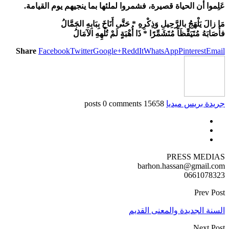
عَلِموا أن الحياة قصيرة، فشمروا لملئها بما ينجيهم يوم القيامة.
مَا زالَ يَلْهَجُ بالرَّحِيلِ وَذِكْرِهِ * حَتَّى أَنَاخَ بِبَابِهِ الجَمَّالُ
فأَصَابَهُ مُتَيَقِّظَاً مُتَشَمِّرًا * ذَا أُهْبَةٍ لَمْ تُلْهِهِ الآمَالُ
Share
Facebook
Twitter
Google+
ReddIt
WhatsApp
Pinterest
Email
جريدة بريس ميديا
15658 posts
0 comments
PRESS MEDIAS
barhon.hassan@gmail.com
0661078323
Prev Post
السنة الجديدة والمعنى القديم
Next Post