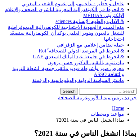
عاجل و خطير : نداء مهم إلى عموم الشعب المغربي
& انخرط في الكونفدرالية المغربية لناشري الصحف والإعلام
الإلكتروني MEDIAS
& الآداب والعلوم الإنسانية sciences
منع المسيرة الجهوية الاحتجاجية للكونفدرالية الديموقراطية
للشغل بالعيون وهوير العلمي يؤكد أن الكونفدرالية ستصعّد
احتجاجاتها
حملة تضامن إعلامي مع الزفزافي
& انخرط في المرصد الدولي للصحافة ٌ Roi
& انخرط في جامعة عبد المالك السعدي UAE
بيان تنويه بالنقيب الدكتور حسن برهون
معرض صور وأشرطة فيديو ملتقى جمعية الشعلة للتربية
والثقافة ASSO
ماستر السياسة الدولية والدبلوماسية والرقمنة
جريدة بريس ميديا الأوروعربية للصحافة
Home
مواعيد ومحطات
بماذا انشغل الناس في سنة 2021؟
بماذا انشغل الناس في سنة 2021؟