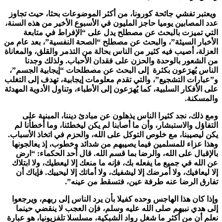
ويعتبر تفشي جائحة كورونا، من أكثر الموضوعات بحثا، حيث تجاوز
عدد المصابين يوميا حاجز المليون في الأسبوع الأخير من هذه السنة،
التي تميزت بالبحث عن مصطلح يدل على “الإفراط في متابعة
الأخبار السيئة”، والبحث عن مصطلح “الصحة النفسية”، بعد عام من
العزلة، أصيب فيه كثير من الناس بحالة من التذمر والقلق، والمعاناة
من الشعور بالوحدة والحزن على فقدان الأحباب. ولذلك وجدنا
الناس يُهرَعون بكثرة إلى البحث عن مصطلحات “إيجابية الجسم”،
و”عبارات التشجيع”، والتي تقدم معلومات إيجابية، تهدف إلى التغلب
على الأفكار السلبية، كما يُهرَعون إلى الأطباء، وتناول الأدوية المهدئة
والمسكنة
.
ومع ذلك، نجد كثيرا الناس يذهلون عن مبادئ ديننا، المبنية على
التفاؤل والاستبشار، وأن ما أصابنا لم يكن ليخطئنا، وما أخطأنا لم
يكن ليصيبنا، مع خلوص التوكل على الله، والحزم في اتخاذ الأسباب.
وهذا عزاء للمسلمين فيما يصيبهم من شدائد وخطوب، إذ يعالجونها
بالإقبال على الله، والرضا بما قسم الله. قال أحد الحكماء: “ارض
عن الله في جميع ما يفعله بك، فإنه ما منعك إلا ليعطيك، ولا ابتلاك
إلا ليعافيك، ولا أمرضك إلا ليشفيك، ولا أماتك إلا ليحييك. فإياك أن
تفارق الرضا عنه طرفة عين، فتسقط من عينه”.
وإذا كان هذا الهاجس وحده كفيلا بأن يرد الناس إلى ربهم، ويرجعوا
إلى هدي نبيهم
صلى الله عليه وسلم،
فإن العجب لا ينقضي حينما
نعلم أن من أكثر ما شغل رواد الشبكية، مسلسلا تلفزيونيا، هو عبارة