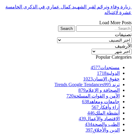
زيارة وفاء وترحّم لقبر الشهـيد كمال عماري في الذكرى الخامسة
عشرة لاغتياله
Load More Posts
تصنيفات
تصنيفات
الأرشيف
الأرشيف
Popular Categories
مستجدات
4577
الدولية
1718
حقوق الإنسان
1023
ترند Trends Google Tendances
995
الصحافة و الإعلام
879
الأمن و القوات المسلحة
720
جامعات ومعاهد
638
آراء وأفكار
567
أنشطة الملك
446
الاقتصاد والأعمال
439
الطب والصحة
434
الدين والأخلاق
397