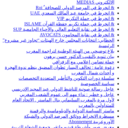
الإلكتروني MEDIAS
& انخرط في المرصد الدولي للصحافة ٌ Roi
& انخرط في جامعة عبد المالك السعدي UAE
& انخرط في حملة التكريم VIP
& انخرط في حملة تكريم حفظة القرآن ISLAME
& انخرط في نقابة التعليم العالي والأحياء الجامعية SUP
& انخرط في نقابة المحامون AVOCATS
الحطابي: انتخابات المجلس خارج الهيئات “تجاوز غير مشروع”
الرئيسية
بلاغ توضيحي من الهيئة الوطنية لتراجمة المغرب
بيان تنويه بالنقيب الدكتور حسن برهون
حملة تضامن إعلامي مع الزفزافي
دعوة عامة : تحالف اليسار تطوان المضيق ينظم ندوة الهجرة
و أحداث شمال المغرب
سلسلة دورات التكوين والتأطير المتعددة التخصصات
سياسة الخصوصية
عاجل رسالة صوتية للناشط الدولي عبد المجيد الإدريسي
عاجل و خطير : نداء مهم إلى عموم الشعب المغربي
لأول مرة بالمغرب السليماني ينال الماستر . الاتحاد العام
للمتداولين بالمغرب
ماستر السياسة الدولية والدبلوماسية والرقمنة
مسطرة الانخراط ووثائق المرصد الدولي والشبكة
الأوروعربية Abonnement
معرض صور وأشرطة فيديو ملتقى جمعية الشعلة للتربية