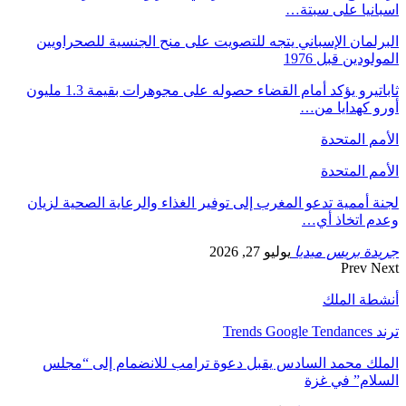
اسبانيا على سبتة…
البرلمان الإسباني يتجه للتصويت على منح الجنسية للصحراويين
المولودين قبل 1976
ثاباتيرو يؤكد أمام القضاء حصوله على مجوهرات بقيمة 1.3 مليون
أورو كهدايا من…
الأمم المتحدة
الأمم المتحدة
لجنة أممية تدعو المغرب إلى توفير الغذاء والرعاية الصحية لزيان
وعدم اتخاذ أي…
جريدة بريس ميديا
يوليو 27, 2026
Prev
Next
أنشطة الملك
ترند Trends Google Tendances
الملك محمد السادس يقبل دعوة ترامب للانضمام إلى “مجلس
السلام” في غزة