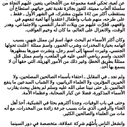
عن لعبة، تحكي قصة مجموعة من الأشخاص، يتعين عليهم النجاة من
سلسلة ألعاب مميتة، للفوز بجائزة نقدية تغير حياتهم، استطاع أن
يستقطب أكثر من 142 مليون مشترك، في الشهر الأول ـ فقط ـ
على طرحه، منهم شباب وأطفال اعتقدوا أنها لعبة تنفعهم في
واقعهم، فَجَرَّت عليهم من ويلات الدمار النفسي، والاجتماعي، وهدر
الوقت، والانعزال على العالم، ما كان له وخيم العواقب.
وكان أكثر الأسماء تم البحث عنها، اسمَ ابن ممثل شهير، بسبب
اتهامه بحيازة المخدرات وشرب الخمور، واسمَ ممثلة أعلنت تحولها
الجنسي، وغيرت اسمها إلى اسم رجل، ونشرت صورها بمظهرها
الجديد، واسم رياضي أغمي عليه في الملعب، واسم ممثل قَتل
ممثلةً بطريق الخطإ، وغير ذلك من الأمور الهزيلة، التي حقها أن لا
يسمع بها أحد.
ولم نجد ـ في المقابل ـ احتفاء بأسماء الصالحين المصلحين، ولا
الخيرين المؤثرين، ولا العلماء الربانيين، ولا الشباب المبدعين ما ينفع
العالمين. بل حتى نبينا
صلى الله عليه وسلم
لم يحفل ببحث يقارب
الأسماء المذكورة، فضلا عن كبار الصحابة، وعظماء الأمة.
وحتى في باب الوفيات، وجدنا أكثرهم بحثا في الشبكية، أحدَ أهل
الغناء والرقص، الذي مات بسبب جرعة زائدة من المخدرات، مع أنه
مات من العلماء والصالحين الكثير.
وانشغل الناس بِأَسْهُم شركة عملاقة، متخصصة في دور السينما