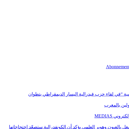
اسية “في لقاء حزب فيدرالية اليسار الديمقراطي بتطوان
اولين بالمغرب
ني MEDIAS
غل بالعيون وهوير العلمي يؤكد أن الكونفدرالية ستصعّد احتجاجاتها