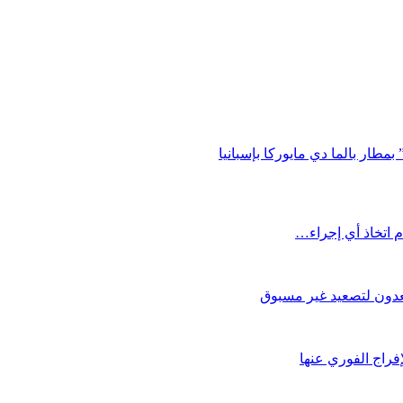
طار بالما دي مايوركا بإسبانيا
م اتخاذ أي إجراء…
تعدون لتصعيد غير مسبوق
فراج الفوري عنها