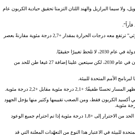
القصير أو الطويل، ولا سيما البرازيل والهند اللتان التزمتا تحقيق حيادية الكربون عام
أراً”.
تنبأ التقرير المعياري السنوي لبرنامج الأمم المتحدة للبيئة الذي نُشر قبيل بدء الدورة السادسة والعشرين لمؤتمر الأطراف بحدوث احترار “كارثي” ترتفع معه درجات الحرارة بمقدار +2,7 درجة مئوية مقارنةً بعصر
ستمثل الالتزامات الموعودة بحلول عام 2030، التي أعلنت خلال الأسبوعين الماضيين 0,5 غيغا طن أقل من انبعاثات مكافئ ثاني أكسيد الكربون في عام 2030، لكن سيتعين علينا إضافة 27 غيغا طن للحد من
 أكسيد الكربون فقط، ومن الصعب تقييمها وكثير منها يؤجل الجهود
وصدرت تقديرات أخرى لتوقعات درجات الحرارة في الأيام الأخيرة. الأكثر تفاؤلاً، من بينها أصدرتها وكالة الطاقة الدولية وتبعث على الأمل في الحد من الاحترار إلى +1,8 درجة مئوية إذا تم احترام جميع الوعود
ازات الدفيئة القوية، بنسبة 30% بحلول عام 2030، بينما لا يأخذ برنامج الأمم المتحدة للبيئة في الاعتبار هذا النوع من التعهّدات المعلنة التي قد