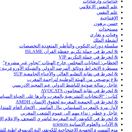
خدامات وإرشادات
علم النفس الإعلامي
علم النفس
الإفتتاحية
حسن برهون
مستجدات
وفيات و تعازي
أنشطة الملك
سلسلة دورات التكوين والتأطير المتعددة التخصصات
& انخرط في حملة تكريم حفظة القرآن ISLAME
& انخرط في حملة التكريم VIP
الحطابي: انتخابات المجلس خارج الهيئات “تجاوز غير مشروع”
مسطرة الانخراط ووثائق المرصد الدولي والشبكة الأوروعربية Abonnement
& انخرط في نقابة التعليم العالي والأحياء الجامعية SUP
بلاغ توضيحي من الهيئة الوطنية لتراجمة المغرب
عاجل رسالة صوتية للناشط الدولي عبد المجيد الإدريسي
& انخرط في نقابة المحامون AVOCATS
كتاب : “الانتخابات التشريعية بالمغرب وأثرها على الحياة السي
& انخرط في الجمعية المغربية لحقوق الإنسان AMDH
لأول مرة بالمغرب السليماني ينال الماستر . الاتحاد العام للمتد
عاجل و خطير : نداء مهم إلى عموم الشعب المغربي
& انخرط في الكونفدرالية المغربية لناشري الصحف والإعلام الإلكترو
& الآداب والعلوم الإنسانية sciences
منع المسيرة الجهوية الاحتجاجية للكونفدرالية الديموقراطية للش