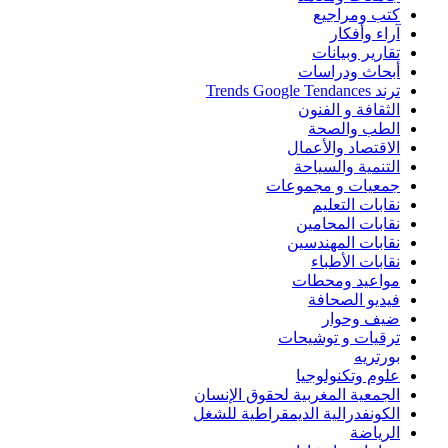
كتب ومراجيع
آراء وأفكار
تقارير وبيانات
أبحاث ودراسات
ترند Trends Google Tendances
الثقافة و الفنون
الطب والصحة
الاقتصاد والأعمال
التنمية والسياحة
جمعيات و مجموعات
نقابات التعليم
نقابات المحامين
نقابات المهندسين
نقابات الأطباء
مواعيد ومحطات
فيديو الصحافة
ضيف وحوار
ترقيات و توشيحات
بورتريه
علوم وتكنولوجيا
الجمعية المغربية لحقوق الإنسان
الكونفدرالية الديمقراطية للشغل
الرياضة