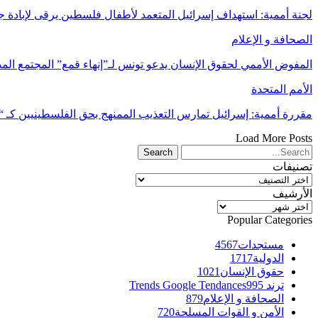
لجنة أممية: استهداف إسرائيل المتعمد لأطفال فلسطين يرقى لإبادة 
الصحافة و الإعلام
المفوض الأممي لحقوق الإنسان يدعو تونس لـ”إنهاء قمع” المجتمع المد
الأمم المتحدة
مقررة أممية: إسرائيل تمارس التعذيب الممنهج بحق الفلسطينيين كـ “
Load More Posts
تصنيفات
تصنيفات
الأرشيف
الأرشيف
Popular Categories
مستجدات
4567
الدولية
1717
حقوق الإنسان
1021
ترند Trends Google Tendances
995
الصحافة و الإعلام
879
الأمن و القوات المسلحة
720