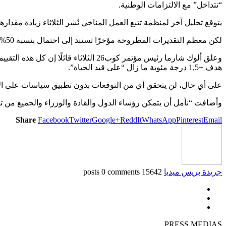
“تتداخل” مع الالتزامات الوطنية.
يتوقع تحليل آخر لمنظمة تتبع العمل المناخي نُشر الثلاثاء زيادة مقدارها +2,4 درجة مئوية بناءً على الأهداف القصيرة ال
لكن معظم التقديرات المطروحة مؤخرًا تستند إلى احتمال بنسبة 50% للبقاء دون سقف معين، بينما يتحدث برنامج الأمم المتحدة للبيئة عن 66%، مثل خبراء المناخ التابعين للأمم المتحدة.
وعلق ألوك شارما رئيس مؤتمر كوب26 ال
هدف +1,5 درجة مئوية ما زال “على قيد الحياة”.
على أي حال، لن يتحقق أي من التوقعات بدون تطبيق سياسات على الأرض
وأضافت “نأمل أن يتمكن رؤساء الدول والقادة والوزراء والجميع من تق
Share
Facebook
Twitter
Google+
ReddIt
WhatsApp
Pinterest
Email
جريدة بريس ميديا
15642 posts
0 comments
PRESS MEDIAS