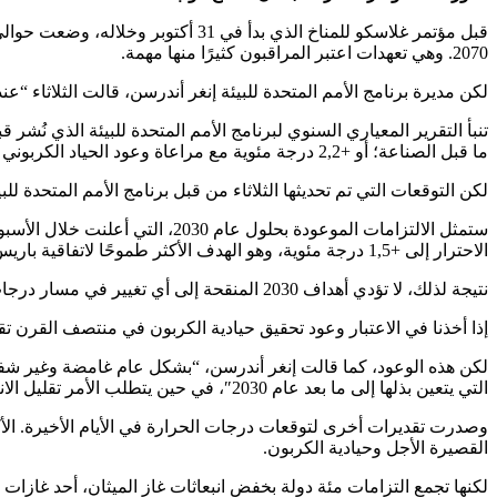
قبل مؤتمر غلاسكو للمناخ الذي بدأ ف
2070. وهي تعهدات اعتبر المراقبون كثيرًا منها مهمة.
لكن مديرة برنامج الأمم المتحدة للبيئة إنغر أندرسن، قالت الثلاثاء “عند
ما قبل الصناعة؛ أو +2,2 درجة مئوية مع مراعاة وعود الحياد الكربوني في منتصف القرن.
لكن التوقعات التي تم تحديثها الثلاثاء من قبل برنامج الأمم المتحدة للبيئة، وتقيِّم أهداف خفض
الاحترار إلى +1,5 درجة مئوية، وهو الهدف الأكثر طموحًا لاتفاقية باريس.
نتيجة لذلك، لا تؤدي أهداف 2030 المنقحة إلى أي تغيير في مسار درجات الحرارة التي سترتفع بمقدار +2,7 درجة مئوية بحلول نهاية القرن وفقًا لبرنامج الأمم المتحدة للبيئة.
إذا أخذنا في الاعتبار وعود تحقيق حيادية الكربون في منتصف القرن تقريبًا والتي أعلنتها أكثر من 70 دولة تمثل ثلاثة أرباع الانبعاثات العالمية، يُظهر المس
لكن هذه الوعود، كما قالت إنغر أندرسن، “بشكل عام غامضة وغير شفا
التي يتعين بذلها إلى ما بعد عام 2030″، في حين يتطلب الأمر تقليل الانبعاثات بنسبة 45% بحلول هذا التاريخ على أمل إبقاء الارتفاع عند +1,5 درجة مئوية.
القصيرة الأجل وحيادية الكربون.