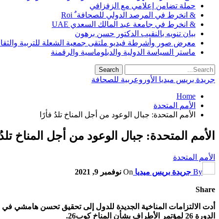
حملة تضامن إعلامي مع الزفزافي
& انخرط في المرصد الدولي للصحافة ٌ Roi
& انخرط في جامعة عبد المالك السعدي UAE
بيان تنويه بالنقيب الدكتور حسن برهون
معرض صور وأشرطة فيديو ملتقى جمعية الشعلة للتربية والثقافة SO
ماستر السياسة الدولية والدبلوماسية والرقمنة
جريدة بريس ميديا الأوروعربية للصحافة
Home
الأمم المتحدة
الأمم المتحدة: جبال الوعود من أجل المناخ تلدُ فأرًا
الأمم المتحدة: جبال الوعود من أجل المناخ تلدُ ف
الأمم المتحدة
By
جريدة بريس ميديا
On
نوفمبر 9, 2021
Share
أدت الالتزامات المناخية الجديدة للدول إلى تحقيق تحسن هامشي في ف
الدورة 26 لمؤتمر الأطراف بشأن المناخ كوب26.