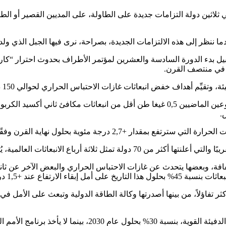
ي 31 أكتوبر وخلاله، وضعت حوالي ثلاثين دولة التزامات جديدة على الطاولة، على المديين 
ما ننظر إلى هذه الالتزامات الجديدة، بصراحة، نرى فيها الجبل الذي ولد ف
 انبعاثات غازات الاحتباس الحراري لحوالي 150 دولة في عام 2030، لا تلحظ تغييرًا حقيقيًا.
ار تحسنًا طفيفًا: +2,1 درجة مئوية مقابل +2,2 درجة مئوية.
فة، وبعضها يتحدث عن غازات الاحتباس الحراري والبعض الآخر عن ثاني
لكنها تجمع التزامات مئة دولة بخفض انبعاثات غاز الميثان، أحد غ