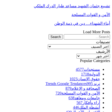
تشييع جثمان الشهيد مساعد طيار الدرك الملكي
الأمن و القوات المسلحة
أبناء الشهداء… دين في ذمة الوطن
Load More Posts
تصنيفات
تصنيفات
الأرشيف
الأرشيف
Popular Categories
مستجدات
4577
الدولية
1718
حقوق الإنسان
1023
ترند Trends Google Tendances
995
الصحافة و الإعلام
879
الأمن و القوات المسلحة
720
جامعات ومعاهد
638
آراء وأفكار
567
أنشطة الملك
446