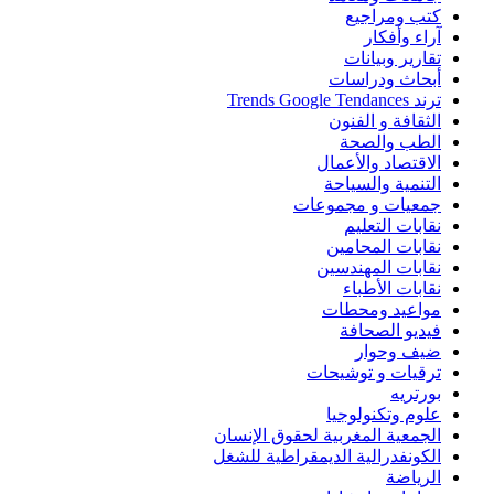
كتب ومراجيع
آراء وأفكار
تقارير وبيانات
أبحاث ودراسات
ترند Trends Google Tendances
الثقافة و الفنون
الطب والصحة
الاقتصاد والأعمال
التنمية والسياحة
جمعيات و مجموعات
نقابات التعليم
نقابات المحامين
نقابات المهندسين
نقابات الأطباء
مواعيد ومحطات
فيديو الصحافة
ضيف وحوار
ترقيات و توشيحات
بورتريه
علوم وتكنولوجيا
الجمعية المغربية لحقوق الإنسان
الكونفدرالية الديمقراطية للشغل
الرياضة