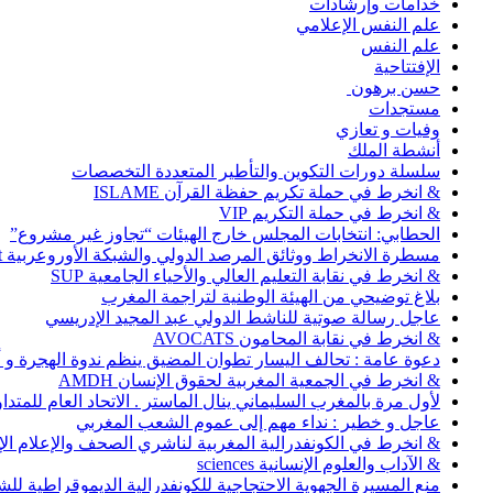
خدامات وإرشادات
علم النفس الإعلامي
علم النفس
الإفتتاحية
حسن برهون
مستجدات
وفيات و تعازي
أنشطة الملك
سلسلة دورات التكوين والتأطير المتعددة التخصصات
& انخرط في حملة تكريم حفظة القرآن ISLAME
& انخرط في حملة التكريم VIP
الحطابي: انتخابات المجلس خارج الهيئات “تجاوز غير مشروع”
مسطرة الانخراط ووثائق المرصد الدولي والشبكة الأوروعربية Abonnement
& انخرط في نقابة التعليم العالي والأحياء الجامعية SUP
بلاغ توضيحي من الهيئة الوطنية لتراجمة المغرب
عاجل رسالة صوتية للناشط الدولي عبد المجيد الإدريسي
& انخرط في نقابة المحامون AVOCATS
دعوة عامة : تحالف اليسار تطوان المضيق ينظم ندوة الهجرة و
& انخرط في الجمعية المغربية لحقوق الإنسان AMDH
لأول مرة بالمغرب السليماني ينال الماستر . الاتحاد العام للمتد
عاجل و خطير : نداء مهم إلى عموم الشعب المغربي
& انخرط في الكونفدرالية المغربية لناشري الصحف والإعلام الإلكترو
& الآداب والعلوم الإنسانية sciences
منع المسيرة الجهوية الاحتجاجية للكونفدرالية الديموقراطية للش