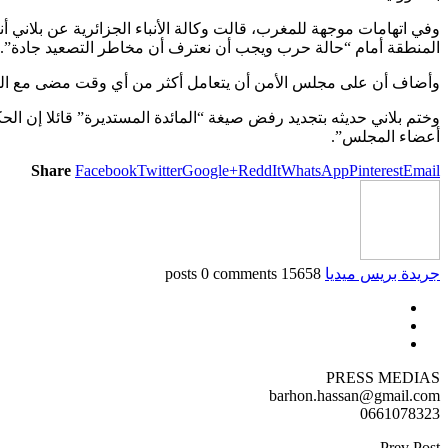
وفي اتهامات موجهة للمغرب، قالت وكالة الأنباء الجزائرية عن بلاني أ
المنطقة أمام “حالة حرب ويجب أن نعترف أن مخاطر التصعيد جادة”.
وأضاف أن على مجلس الأمن أن يتعامل أكثر من أي وقت مضى مع المسأ
وختم بلاني حديثه بتجديد رفض صيغة “المائدة المستديرة” قائلا إن ال
أعضاء المجلس”.
Share
Facebook
Twitter
Google+
ReddIt
WhatsApp
Pinterest
Email
جريدة بريس ميديا
15658 posts
0 comments
PRESS MEDIAS
barhon.hassan@gmail.com
0661078323
Prev Post