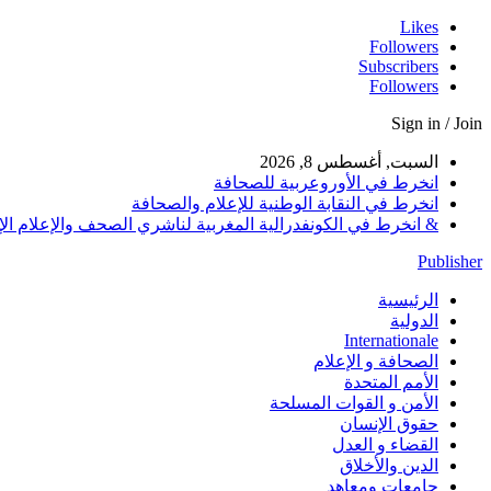
Likes
Followers
Subscribers
Followers
Sign in / Join
السبت, أغسطس 8, 2026
انخرط في الأوروعربية للصحافة
انخرط في النقابة الوطنية للإعلام والصحافة
& انخرط في الكونفدرالية المغربية لناشري الصحف والإعلام الإلكترو
Publisher
الرئيسية
الدولية
Internationale
الصحافة و الإعلام
الأمم المتحدة
الأمن و القوات المسلحة
حقوق الإنسان
القضاء و العدل
الدين والأخلاق
جامعات ومعاهد