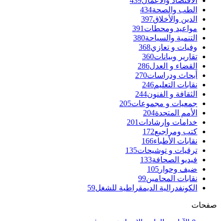
الاقتصاد والأعمال
439
الطب والصحة
434
الدين والأخلاق
397
مواعيد ومحطات
391
التنمية والسياحة
380
وفيات و تعازي
368
تقارير وبيانات
360
القضاء و العدل
286
أبحاث ودراسات
270
نقابات التعليم
246
الثقافة و الفنون
244
جمعيات و مجموعات
205
الأمم المتحدة
204
خدامات وإرشادات
201
كتب ومراجيع
172
نقابات الأطباء
166
ترقيات و توشيحات
135
فيديو الصحافة
133
ضيف وحوار
105
نقابات المحامين
99
الكونفدرالية الديمقراطية للشغل
59
صفحات