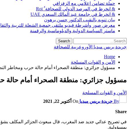
حملة تضامن إعلامي مع الزفزافي
& انخرط في المرصد الدولي للصحافة ٌ Roi
& انخرط في جامعة عبد المالك السعدي UAE
بيان تنويه بالنقيب الدكتور حسن برهون
معرض صور وأشرطة فيديو ملتقى جمعية الشعلة للتربية والثقافة SO
ماستر السياسة الدولية والدبلوماسية والرقمنة
جريدة بريس ميديا الأوروعربية للصحافة
Home
الأمن و القوات المسلحة
مسؤول جزائري: منطقة الصحراء أمام حالة حرب ومخاطر التصعيد جادة (هوية ب
مسؤول جزائري: منطقة الصحراء أمام حالة حرب ومخاطر ا
الأمن و القوات المسلحة
By
جريدة بريس ميديا
On
أكتوبر 22, 2021
Share
في تصريح عدائي جديد ضد المغرب، قال مبعوث الجزائر المكلف بشؤون
بمسؤولية.