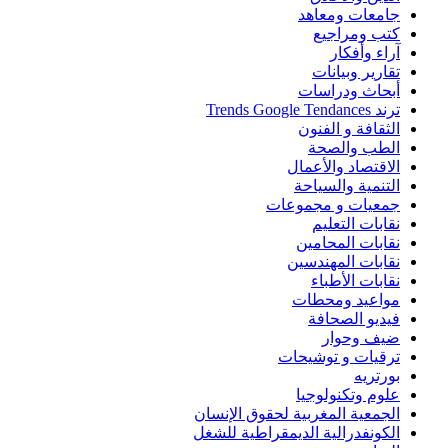
جامعات ومعاهد
كتب ومراجيع
آراء وأفكار
تقارير وبيانات
أبحاث ودراسات
ترند Trends Google Tendances
الثقافة و الفنون
الطب والصحة
الاقتصاد والأعمال
التنمية والسياحة
جمعيات و مجموعات
نقابات التعليم
نقابات المحامين
نقابات المهندسين
نقابات الأطباء
مواعيد ومحطات
فيديو الصحافة
ضيف وحوار
ترقيات و توشيحات
بورتريه
علوم وتكنولوجيا
الجمعية المغربية لحقوق الإنسان
الكونفدرالية الديمقراطية للشغل