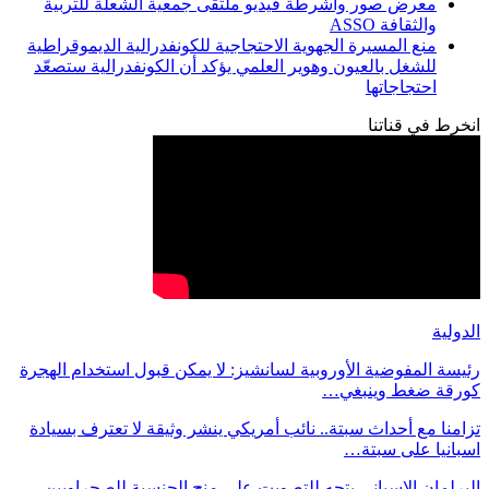
معرض صور وأشرطة فيديو ملتقى جمعية الشعلة للتربية
والثقافة ASSO
منع المسيرة الجهوية الاحتجاجية للكونفدرالية الديموقراطية
للشغل بالعيون وهوير العلمي يؤكد أن الكونفدرالية ستصعّد
احتجاجاتها
انخرط في قناتنا
الدولية
رئيسة المفوضية الأوروبية لسانشيز: لا يمكن قبول استخدام الهجرة
كورقة ضغط وينبغي…
تزامنا مع أحداث سبتة.. نائب أمريكي ينشر وثيقة لا تعترف بسيادة
اسبانيا على سبتة…
البرلمان الإسباني يتجه للتصويت على منح الجنسية للصحراويين