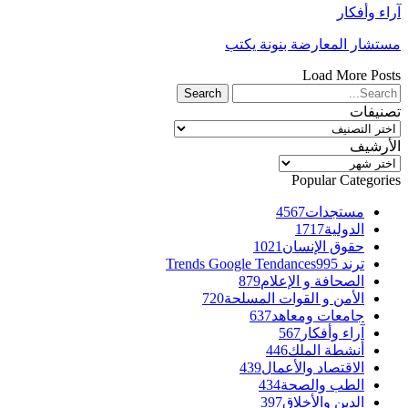
آراء وأفكار
مستشار المعارضة بنونة يكتب
Load More Posts
تصنيفات
تصنيفات
الأرشيف
الأرشيف
Popular Categories
مستجدات
4567
الدولية
1717
حقوق الإنسان
1021
ترند Trends Google Tendances
995
الصحافة و الإعلام
879
الأمن و القوات المسلحة
720
جامعات ومعاهد
637
آراء وأفكار
567
أنشطة الملك
446
الاقتصاد والأعمال
439
الطب والصحة
434
الدين والأخلاق
397