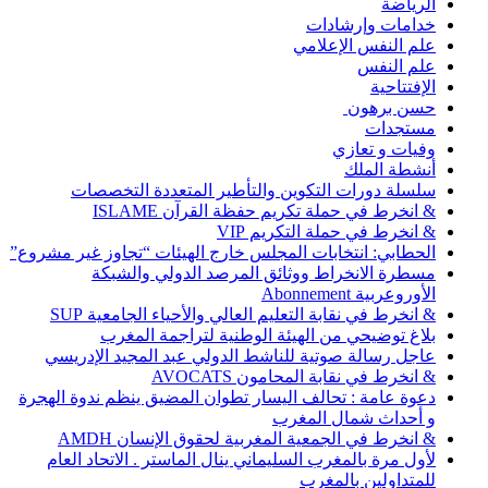
الرياضة
خدامات وإرشادات
علم النفس الإعلامي
علم النفس
الإفتتاحية
حسن برهون
مستجدات
وفيات و تعازي
أنشطة الملك
سلسلة دورات التكوين والتأطير المتعددة التخصصات
& انخرط في حملة تكريم حفظة القرآن ISLAME
& انخرط في حملة التكريم VIP
الحطابي: انتخابات المجلس خارج الهيئات “تجاوز غير مشروع”
مسطرة الانخراط ووثائق المرصد الدولي والشبكة
الأوروعربية Abonnement
& انخرط في نقابة التعليم العالي والأحياء الجامعية SUP
بلاغ توضيحي من الهيئة الوطنية لتراجمة المغرب
عاجل رسالة صوتية للناشط الدولي عبد المجيد الإدريسي
& انخرط في نقابة المحامون AVOCATS
دعوة عامة : تحالف اليسار تطوان المضيق ينظم ندوة الهجرة
و أحداث شمال المغرب
& انخرط في الجمعية المغربية لحقوق الإنسان AMDH
لأول مرة بالمغرب السليماني ينال الماستر . الاتحاد العام
للمتداولين بالمغرب