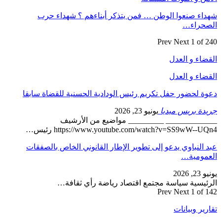
شهداء صنعوا الوطن … فمن يتذكر أبناءهم ؟ شهداء حرب
الصحراء…
Prev
Next
1 of 240
القضاء و العدل
القضاء و العدل
دعوة لحضور حفل تكريم رئيس الودادية الحسنية للقضاة سابقا
جريدة بريس ميديا
يونيو 23, 2026
_____________ _________ مواضيع من الأرشيف
https://www.youtube.com/watch?v=SS9wW--UQn4 رئيس…
عبد النباوي يدعو إلى تطوير الإطار القانوني الخاص بالصفقات
العمومية…
يونيو 23, 2026
الرئيسية سياسة مجتمع اقتصاد رياضة رأي ثقافة…
Prev
Next
1 of 142
تقارير وبيانات