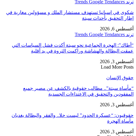
ترند Trends Google Tendances
شكوى في إسبانيا تستهدف مستشار الملك و مسؤولين مغاربة في
إطار التحقيق بأحداث سبتة
أغسطس 6, 2026
ترند Trends Google Tendances
“أطاك”: الهجرة الجماعية نحو سبتة أكدت فشل السياسات التي
عمقت البطالة والهشاشة وراكمت الثروة في يد أقلية
أغسطس 3, 2026
Load More Posts
حقوق الإنسان
“مأساة سبتة”.. مطالب حقوقية بالكشف عن مصير جميع
المفقودين والتحقيق في الاعتداءات الجسدية
أغسطس 3, 2026
حقوقيون: “عسكرة الحدود” ليست حلا.. والفقر والبطالة يغديان
مأساة الهجرة
أغسطس 3, 2026