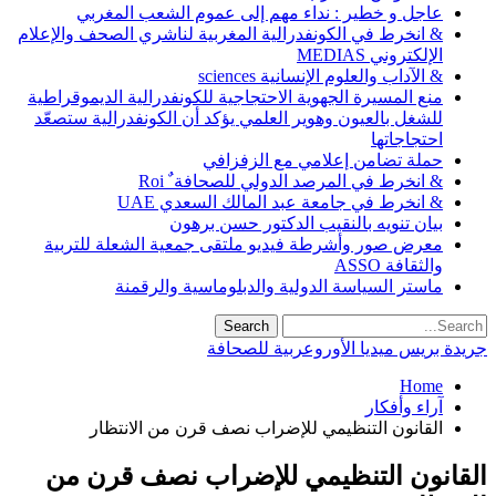
عاجل و خطير : نداء مهم إلى عموم الشعب المغربي
& انخرط في الكونفدرالية المغربية لناشري الصحف والإعلام
الإلكتروني MEDIAS
& الآداب والعلوم الإنسانية sciences
منع المسيرة الجهوية الاحتجاجية للكونفدرالية الديموقراطية
للشغل بالعيون وهوير العلمي يؤكد أن الكونفدرالية ستصعّد
احتجاجاتها
حملة تضامن إعلامي مع الزفزافي
& انخرط في المرصد الدولي للصحافة ٌ Roi
& انخرط في جامعة عبد المالك السعدي UAE
بيان تنويه بالنقيب الدكتور حسن برهون
معرض صور وأشرطة فيديو ملتقى جمعية الشعلة للتربية
والثقافة ASSO
ماستر السياسة الدولية والدبلوماسية والرقمنة
جريدة بريس ميديا الأوروعربية للصحافة
Home
آراء وأفكار
القانون التنظيمي للإضراب نصف قرن من الانتظار
القانون التنظيمي للإضراب نصف قرن من