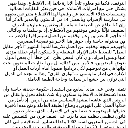
التوقف، فكما هو معلوم تلجأ الإدارة دائما إلى الاقتطاع، وهذا ظهر
بشكل جلي مع اضرابات الأساتذة، في حين تعبّر النقابات العمالية
وتنسيقيات هؤلاء الأساتذة عن رفضها لهذا الاقتطاع متذرعين بحقهم
في ممارسة الإضراب وبالفصل 14 من الدستور، والجدير بالذكر أننا
وإن كنا ندافع عن الطبقة العاملة والموظفين باعتبارهم الطرف
الضعيف فإنَّنا نرفض موقفهم من الاقتطاع، إذ لو سلمنا به وبالتالي
أداء أجور المضربين رغم توقفهم عن العمل سيتم إفراغ الإضراب
من محتواه، خاصة وأن جوهر هذا الأخير هو تضحية المضربين
بأجورهم نتيجة توقفهم عن العمل تكريسا للمبدأ الشهير “الأجر مقابل
العمل” للضغط على الإدراة المشغلة وإلا سنكون أمام عطلة مؤدى
عنها وليس إضرابا، وإن كان البعض يظن –عن خطأ- أن بعض الدول
تعوض المضربين، فالأمر ليس كذلك، بل من النقابات المنضوين تحث
لوائها هي من تعوضهم لكي يزدادوا صمودا أمام أرباب العمل أو
الإدارة في إطار ما يسمى ب”توازي القوى” وهذا ما نجده في الدول
التي توازن بين جشع الرأسمالية وحاجة الطبقة العاملة.
نتمنى ونحن على مدى أسابيع من استقبال حكومة جديدة، خاصة وأن
هذه الاستحقاقات الانتخابية ستكون وبلا شك نقطة تحول وانتقال من
الروتين الذي عاشه المشهد السياسي مدة من الزمن، إذ نأمل من
خلالها العمل على النهوض بأوضاع الطبقة العاملة ومنح هذه الأخيرة
حقوقها المهضومة خاصة الحق في الإضراب الذي ننتظر صدور
قانون تنظيمي ينظمه منذ ما يزيد على نصف قرن من التنصيص عليه
في الدستور المغربي لسنة 1962 وكذا الدساتير المتعاقبة والتي كان
اخرها دستور 2011 ذو الحمولة الحقوقية، والذي جدد الوعد دون