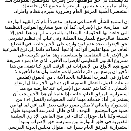
قد تتعسف في حق موظفيها. لكن إضراب الموظفين العمومين أشد
وطأة لما يترتب عليه من اثار تضر بالمجتمع ككل خاصة إذا
استحضرنا أهمية المرفق العام وضرورة سيره بانتظام واطراد.
إن المتتبع للشأن الاجتماعي سيقف مذهولا أمام كم القيود الواردة
على ممارسة حق الإضراب، كما أن صيغ مشاريع القوانين التنظيمية
التي جاءت بها الحكومات المتعاقبة بالمغرب، لم تزد هذا الحق إلا
تضييقا. فبالرجوع للممارسة العملية وفي غياب أي تنظيم تشريعي
لحق الإضراب نجد عدة قيود واردة على الأخير خاصة في القطاع
العام، من بينها تقليص أنواعه، إذ تلجأ المحاكم دائما إلى نزع الشرعية
عن الإضرابات التضامنية والسياسية، وهذا ما تم تكريسه في
مشروع القانون التنظيمي للإضراب الأخير، الذي جاء بمواد صريحة
تمنع هذه الأنواع من الإضرابات في الوقت الذي كنا نتمنى من هذا
الأخير أن يوسع من دائرة الاضرابات، خاصة وأن هذه الأخيرة لا
تتجاوز في المغرب المطالبة بالحد الأدنى من الحقوق (تقليص
ساعات العمل، العطل السنوية، الزيادة في الأجر مقابل ارتفاع
الأسعار…). كما يتم تقييد حق الإضراب عند تعارضه مع مبدأ
استمرارية المرفق العام، خاصة إذا علمنا أن هذا الأخير يجب أن
يستمر في أداء خدماته مهما كانت الصعوبات (الفصل 154 من
الدستور)، وبالتالي لا يمكن تصور توقف بعض المرافق لما لها من
أهمية في المجتمع – التوقف الذي طال المدرسة العمومية طول
السنة- وكنا نأمل -ونزال كذلك- في منح القاضي الإداري السلطة
التقديرية في خلق الموازنة بين ممارسة حق الإضراب ومبدأ
استمرارية المرفق العام سيرا على منوال مجلس الدولة الفرنسي