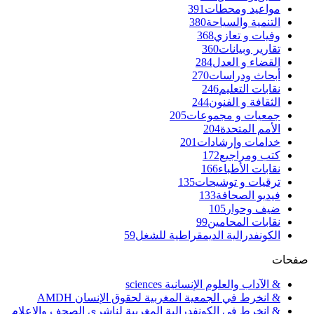
مواعيد ومحطات
391
التنمية والسياحة
380
وفيات و تعازي
368
تقارير وبيانات
360
القضاء و العدل
284
أبحاث ودراسات
270
نقابات التعليم
246
الثقافة و الفنون
244
جمعيات و مجموعات
205
الأمم المتحدة
204
خدامات وإرشادات
201
كتب ومراجيع
172
نقابات الأطباء
166
ترقيات و توشيحات
135
فيديو الصحافة
133
ضيف وحوار
105
نقابات المحامين
99
الكونفدرالية الديمقراطية للشغل
59
صفحات
& الآداب والعلوم الإنسانية sciences
& انخرط في الجمعية المغربية لحقوق الإنسان AMDH
& انخرط في الكونفدرالية المغربية لناشري الصحف والإعلام