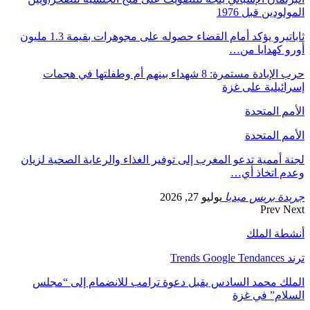
المولودين قبل 1976
ثاباتيرو يؤكد أمام القضاء حصوله على مجوهرات بقيمة 1.3 مليون
أورو كهدايا من…
حرب الإبادة مستمرة: 8 شهداء بينهم أم وطفلتها في هجمات
إسرائيلية على غزة
الأمم المتحدة
الأمم المتحدة
لجنة أممية تدعو المغرب إلى توفير الغذاء والرعاية الصحية لزيان
وعدم اتخاذ أي…
جريدة بريس ميديا
يوليو 27, 2026
Prev
Next
أنشطة الملك
ترند Trends Google Tendances
الملك محمد السادس يقبل دعوة ترامب للانضمام إلى “مجلس
السلام” في غزة