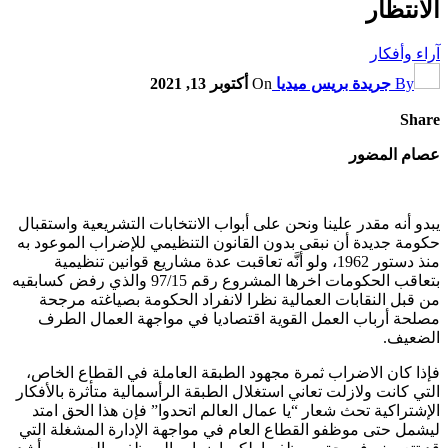
الانتظار
آراء وأفكار
By
جريدة بريس ميديا
On
أكتوبر 13, 2021
Share
عصام المضور
يبدو أنه مقدر علينا ونحن على أبواب الانتخابات التشريعية واستقبال
حكومة جديدة أن نبقى بدون القانون التنظيمي للإضراب الموعود به
منذ دستور 1962، ولو أنَّه تعاقبت عدة مشاريع قوانين تنظيمية
بتعاقب الحكومات اخرها المشروع رقم 97/15 والذي رفض كسابقيه
من قبل النقابات العمالية نظرا لانفراد الحكومة بصياغته مرجحة
مصلحة أرباب العمل القوية اقتصاديا في مواجهة العمال الطرف
الضعيف.
فإذا كان الاضراب ثمرة مجهود الطبقة العاملة في القطاع الخاص،
التي كانت ولازلت تعاني استغلال الطبقة الرأسمالية متأثرة بالأفكار
الإشتراكية تحث شعار “يا عمال العالم اتحدوا” فإن هذا الحق امتد
ليشمل حتى موظفو القطاع العام في مواجهة الإدارة المشغلة التي