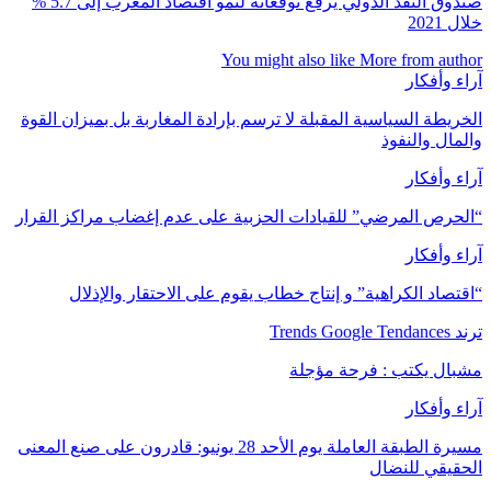
صندوق النقد الدولي يرفع توقعاته لنمو اقتصاد المغرب إلى 5.7 %
خلال 2021
You might also like
More from author
آراء وأفكار
الخريطة السياسية المقبلة لا ترسم بإرادة المغاربة بل بميزان القوة
والمال والنفوذ
آراء وأفكار
“الحرص المرضي” للقيادات الحزبية على عدم إغضاب مراكز القرار
آراء وأفكار
“اقتصاد الكراهية” و إنتاج خطاب يقوم على الاحتقار والإذلال
ترند Trends Google Tendances
مشبال يكتب : فرحة مؤجلة
آراء وأفكار
مسيرة الطبقة العاملة يوم الأحد 28 يونيو: قادرون على صنع المعنى
الحقيقي للنضال