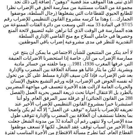
الذي تبنى هذا الموقف منذ قضية “دوهين”. إضافة إلى ذلك نجد
مجموعة من الفئات مستثنية من ممارسة الحق في الإضراب نظرا
للطابع الحيوي للقطاعات التي يشغلوها (رجال السلطة، موضفوا
الجمارك…) وهذا ما كرسه مشروع القانون التنظيمي للإضراب رقم
97/15 في المادة 33 منه، التي وسعت من دائرة الفئات الممنوعة من
هذه الممارسة في الوقت الذي كنا نراهن عليه لتضييق لائحة المنع
وحصرها في حاملي السلاح مع منح القاضي الإداري السلطة
التقديرية للنظر في مدى مشروعية إضراب باقي الموظفين.
لا أحد ينكر من المتتبعين للشأن الاجتماعي ما يمكن أن ينتج عن
ممارسة الإضراب من آثار، خاصة إذا استحضرنا الاضرابات العنيفة
التي عرفها المغرب 1936، 1981… وما خلفته من خسائر مادية
وبشرية. لكن ما يثار غالبا هو مسألة العلاقة بين المضرب والإدارة
بعد شن الإضراب، فإذا كان سيف الإدارة مسلط على كل من تخول
له نفسه الخوض في الإضراب، فإنه ورغم التشبع بحقوق الإنسان
والحريات العامة لازالت هذه الأخيرة تتعسف في مواجهة المضربين
بالطرد بل الاعتقال أحيانا تحث ذريعة المس بحرية العمل (الفصل
288 من القانون الجنائي) أو عرقلة سير المرفق العام. ولو أننا
استبشرنا خيرا بمشروع القانون التنظيمي للإضراب الأخير عند
تعريفه للإضراب باعتباره “توقف عن العمل” إلا أنَّه لم يكن واضحا
بما يجعلنا نستشف أن العلاقة بين المضرب والإدارة تتوقف طول
مدة الإضراب ولا تنتهي رغم أن المادة 32 من مدونة الشغل جعلت
هذا الأخير من أسباب توقف عقد الشغل، لكنها لا تسعف موظفوا
القطاع العام. كما تطرح مسألة الاقتطاع من الأجرة المناسب لفترة