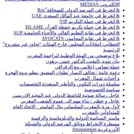
الإلكتروني MEDIAS
& انخرط في المرصد الدولي للصحافة ٌ Roi
& انخرط في جامعة عبد المالك السعدي UAE
& انخرط في حملة التكريم VIP
& انخرط في حملة تكريم حفظة القرآن ISLAME
& انخرط في نقابة التعليم العالي والأحياء الجامعية SUP
& انخرط في نقابة المحامون AVOCATS
الحطابي: انتخابات المجلس خارج الهيئات “تجاوز غير مشروع”
الرئيسية
بلاغ توضيحي من الهيئة الوطنية لتراجمة المغرب
بيان تنويه بالنقيب الدكتور حسن برهون
حملة تضامن إعلامي مع الزفزافي
دعوة عامة : تحالف اليسار تطوان المضيق ينظم ندوة الهجرة
و أحداث شمال المغرب
سلسلة دورات التكوين والتأطير المتعددة التخصصات
سياسة الخصوصية
عاجل رسالة صوتية للناشط الدولي عبد المجيد الإدريسي
عاجل و خطير : نداء مهم إلى عموم الشعب المغربي
لأول مرة بالمغرب السليماني ينال الماستر . الاتحاد العام
للمتداولين بالمغرب
ماستر السياسة الدولية والدبلوماسية والرقمنة
مسطرة الانخراط ووثائق المرصد الدولي والشبكة
الأوروعربية Abonnement