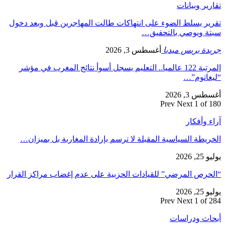
تقارير وبيانات
تقرير يسلط الضوء على انتهاكات طالت المهاجرين قبل وبعد دخول
سبتة ويوصي بالتحقيق…
جريدة بريس ميديا
أغسطس 3, 2026
المرتبة 122 عالميا.. التعليم يسجل أسوأ نتائج المغرب في مؤشر
“ليغاتوم”…
أغسطس 3, 2026
Prev
Next
1 of 180
آراء وأفكار
الخريطة السياسية المقبلة لا ترسم بإرادة المغاربة بل بميزان…
يوليو 25, 2026
“الحرص المرضي” للقيادات الحزبية على عدم إغضاب مراكز القرار
يوليو 25, 2026
Prev
Next
1 of 284
أبحاث ودراسات