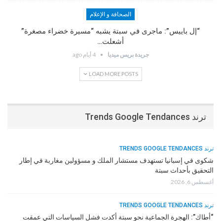
الصحافة و الإعلام
“إل باييس”: ماجرى في سبتة يشبه “مسيرة خضراء مصغرة”
أشعلت…
جريدة بريس ميديا
4 أيام ago
LOAD MORE POSTS
ترند Trends Google Tendances
ترند TRENDS GOOGLE TENDANCES
شكوى في إسبانيا تستهدف مستشار الملك و مسؤولين مغاربة في إطار
التحقيق بأحداث سبتة
أغسطس 6, 2026
ترند TRENDS GOOGLE TENDANCES
“أطاك”: الهجرة الجماعية نحو سبتة أكدت فشل السياسات التي عمقت