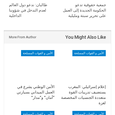
جمعية حقوقية تدعو
طالبان: ندعو دول العالم
الحكومة الجديدة إلى العمل
لعدم التدخل في شؤوننا
على تحرير سبتة ومليلية
الداخلية
You Might Also Like
More From Author
الأمن و القوات المسلحة
الأمن و القوات المسلحة
إعلام إسرائيلي: المغرب
الأمن الوطني يشرع في
يستضيف تدريبات القوة
العمل الميداني بسيارتي
متعددة الجنسيات المخصصة
“أمان” و”مدار”
لغزة
الأمن و القوات المسلحة
الأمن و القوات المسلحة