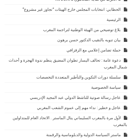
الحطابي: انتخابات المجلس خارج الهيئات “تجاوز غير مشروع”
الرئيسية
بلاغ توضيحي من الهيئة الوطنية لتراجمة المغرب
بيان تنويه بالنقيب الدكتور حسن برهون
حملة تضامن إعلامي مع الزفزافي
دعوة عامة : تحالف اليسار تطوان المضيق ينظم ندوة الهجرة و أحداث
شمال المغرب
سلسلة دورات التكوين والتأطير المتعددة التخصصات
سياسة الخصوصية
عاجل رسالة صوتية للناشط الدولي عبد المجيد الإدريسي
عاجل و خطير : نداء مهم إلى عموم الشعب المغربي
لأول مرة بالمغرب السليماني ينال الماستر . الاتحاد العام للمتداولين
بالمغرب
ماستر السياسة الدولية والدبلوماسية والرقمنة