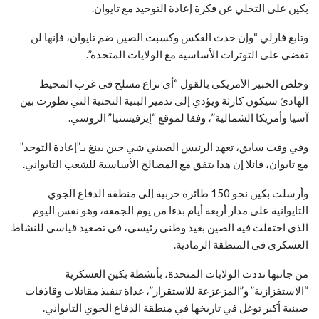
بكين على التخلي عن فكرة إعادة التوحيد مع تايوان.
وتابع فارلي “وإن حدث العكس وكسبت الصين ضم تايوان، فإنها لن
تقضي على التوترات الأساسية مع الولايات المتحدة”.
وخلص الخبير الأمريكي بالقول “أي نزاع مسلح في غرب المحيط
الهادئ سيكون كارثة ويؤدي إلى تدمير البنية التحتية التي تطورت بين
آسيا وأمريكا الشمالية”، وفقا لموقع “إيزفيستيا” الروسي.
وفي وقت سابق، تعهد الرئيس الصيني شي جين بينغ بـ”إعادة التوحد”
مع تايوان، قائلا إن هذا يتفق مع المصالح الأساسية للشعب التايواني.
وأرسلت بكين نحو 150 طائرة حربية إلى منطقة الدفاع الجوي
التايوانية على مدار أربعة أيام بدءا من يوم الجمعة، وهو نفس اليوم
الذي احتفلت فيه الصين بعيد وطني رئيسي، في تصعيد قياسي للنشاط
العسكري في المنطقة الرمادية.
من جانبها نددت الولايات المتحدة، بأنشطة بكين العسكرية
“الاستفزازية” و”المزعزعة للاستقرار”، غداة تنفيذ مقاتلات وقاذفات
صينية أكبر توغل في تاريخها في منطقة الدفاع الجوي التايواني.