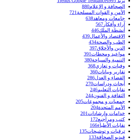
ترند Trends Google Tendances
995
الصحافة و الإعلام
880
الأمن و القوات المسلحة
721
جامعات ومعاهد
638
آراء وأفكار
567
أنشطة الملك
446
الاقتصاد والأعمال
439
الطب والصحة
434
الدين والأخلاق
397
مواعيد ومحطات
391
التنمية والسياحة
380
وفيات و تعازي
368
تقارير وبيانات
360
القضاء و العدل
286
أبحاث ودراسات
270
نقابات التعليم
246
الثقافة و الفنون
244
جمعيات و مجموعات
205
الأمم المتحدة
204
خدامات وإرشادات
201
كتب ومراجيع
172
نقابات الأطباء
166
ترقيات و توشيحات
135
فيديو الصحافة
133