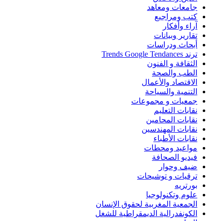
جامعات ومعاهد
كتب ومراجيع
آراء وأفكار
تقارير وبيانات
أبحاث ودراسات
ترند Trends Google Tendances
الثقافة و الفنون
الطب والصحة
الاقتصاد والأعمال
التنمية والسياحة
جمعيات و مجموعات
نقابات التعليم
نقابات المحامين
نقابات المهندسين
نقابات الأطباء
مواعيد ومحطات
فيديو الصحافة
ضيف وحوار
ترقيات و توشيحات
بورتريه
علوم وتكنولوجيا
الجمعية المغربية لحقوق الإنسان
الكونفدرالية الديمقراطية للشغل