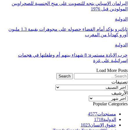
البرلمان الإسباني يتجه للتصويت على منح الجنسية للصحراويين
المولودين قبل 1976
الدولية
ثاباتيرو يؤكد أمام القضاء حصوله على مجوهرات بقيمة 1.3 مليون
أورو كهدايا من المغرب
الدولية
حرب الإبادة مستمرة: 8 شهداء بينهم أم وطفلتها في هجمات
إسرائيلية على غزة
Load More Posts
تصنيفات
تصنيفات
الأرشيف
الأرشيف
Popular Categories
مستجدات
4577
الدولية
1718
حقوق الإنسان
1023