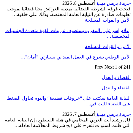
جريدة بريس ميديا
أغسطس 8, 2026
فتحت فرقة الشرطة القضائية بمدينة العرائش بحثا قضائيا بموجب
تعليمات صادرة عن النيابة العامة المختصة، وذلك على خلفية…
الأمن و القوات المسلحة
إعلام إسرائيلي: المغرب يستضيف تدريبات القوة متعددة الجنسيات
المخصصة…
الأمن و القوات المسلحة
الأمن الوطني يشرع في العمل الميداني بسيارتي “أمان”…
Prev
Next
1 of 241
القضاء و العدل
القضاء و العدل
النيابة العامة سكتت على “خروقات فظيعة” واليوم تحاول الضغط
على القضاء للبت في…
جريدة بريس ميديا
أغسطس 7, 2026
قال رشيد آيت العربي المحامي في هيئة القنيطرة، إن النيابة العامة
التي ظلت لسنوات تتفرج على ذبح شروط المحاكمة العادلة…