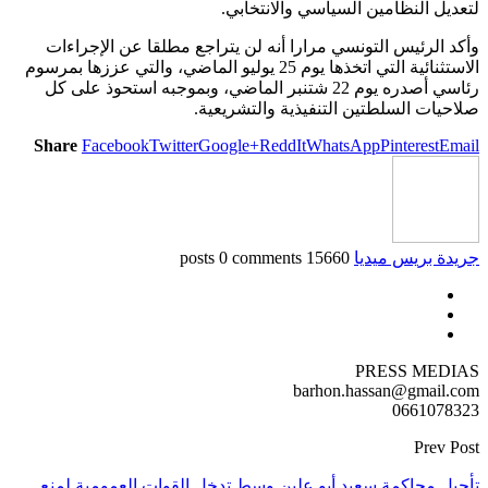
لتعديل النظامين السياسي والانتخابي.
وأكد الرئيس التونسي مرارا أنه لن يتراجع مطلقا عن الإجراءات
الاستثنائية التي اتخذها يوم 25 يوليو الماضي، والتي عززها بمرسوم
رئاسي أصدره يوم 22 شتنبر الماضي، وبموجبه استحوذ على كل
صلاحيات السلطتين التنفيذية والتشريعية.
Share
Facebook
Twitter
Google+
ReddIt
WhatsApp
Pinterest
Email
جريدة بريس ميديا
15660 posts
0 comments
PRESS MEDIAS
barhon.hassan@gmail.com
0661078323
Prev Post
تأجيل محاكمة سعيد أبو علين وسط تدخل القوات العمومية لمنع