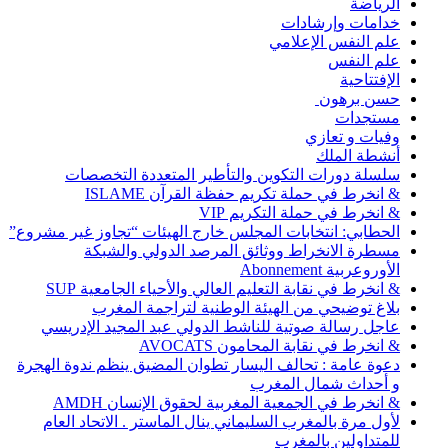
الرياضة
خدامات وإرشادات
علم النفس الإعلامي
علم النفس
الإفتتاحية
حسن برهون
مستجدات
وفيات و تعازي
أنشطة الملك
سلسلة دورات التكوين والتأطير المتعددة التخصصات
& انخرط في حملة تكريم حفظة القرآن ISLAME
& انخرط في حملة التكريم VIP
الحطابي: انتخابات المجلس خارج الهيئات “تجاوز غير مشروع”
مسطرة الانخراط ووثائق المرصد الدولي والشبكة
الأوروعربية Abonnement
& انخرط في نقابة التعليم العالي والأحياء الجامعية SUP
بلاغ توضيحي من الهيئة الوطنية لتراجمة المغرب
عاجل رسالة صوتية للناشط الدولي عبد المجيد الإدريسي
& انخرط في نقابة المحامون AVOCATS
دعوة عامة : تحالف اليسار تطوان المضيق ينظم ندوة الهجرة
و أحداث شمال المغرب
& انخرط في الجمعية المغربية لحقوق الإنسان AMDH
لأول مرة بالمغرب السليماني ينال الماستر . الاتحاد العام
للمتداولين بالمغرب