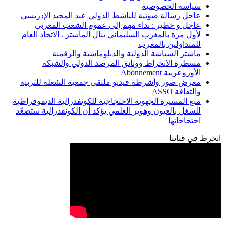
سياسة الخصوصية
عاجل رسالة صوتية للناشط الدولي عبد المجيد الإدريسي
عاجل و خطير : نداء مهم إلى عموم الشعب المغربي
لأول مرة بالمغرب السليماني ينال الماستر . الاتحاد العام
للمتداولين بالمغرب
ماستر السياسة الدولية والدبلوماسية والرقمنة
مسطرة الانخراط ووثائق المرصد الدولي والشبكة
الأوروعربية Abonnement
معرض صور وأشرطة فيديو ملتقى جمعية الشعلة للتربية
والثقافة ASSO
منع المسيرة الجهوية الاحتجاجية للكونفدرالية الديموقراطية
للشغل بالعيون وهوير العلمي يؤكد أن الكونفدرالية ستصعّد
احتجاجاتها
انخرط في قناتنا