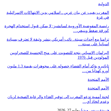
الدولية
المغرب يغيب عن بيان عربي ـ إسلامي يدين الانتهاكات الإسرائيلية
في غزة
رئيسة المفوضية الأوروبية لسانشيز: لا يمكن قبول استخدام الهجرة
كورقة ضغط وينبغي…
تزامنا مع أحداث سبتة.. نائب أمريكي ينشر وثيقة لا تعترف بسيادة
اسبانيا على سبتة…
البرلمان الإسباني يتجه للتصويت على منح الجنسية للصحراويين
المولودين قبل 1976
ثاباتيرو يؤكد أمام القضاء حصوله على مجوهرات بقيمة 1.3 مليون
أورو كهدايا من…
الأمم المتحدة
الأمم المتحدة
لجنة أممية تدعو المغرب إلى توفير الغذاء والرعاية الصحية لزيان
وعدم اتخاذ أي…
جريدة بريس ميديا
يوليو 27, 2026