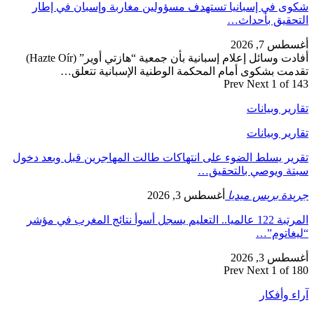
شكوى في إسبانيا تستهدف مسؤولين مغاربة وإسبان في إطار
التحقيق بأحداث…
أغسطس 7, 2026
أفادت وسائل إعلام إسبانية بأن جمعية “هازتي أوير” (Hazte Oír)
تقدمت بشكوى أمام المحكمة الوطنية الإسبانية تتعلق…
Prev
Next
1 of 143
تقارير وبيانات
تقارير وبيانات
تقرير يسلط الضوء على انتهاكات طالت المهاجرين قبل وبعد دخول
سبتة ويوصي بالتحقيق…
جريدة بريس ميديا
أغسطس 3, 2026
المرتبة 122 عالميا.. التعليم يسجل أسوأ نتائج المغرب في مؤشر
“ليغاتوم”…
أغسطس 3, 2026
Prev
Next
1 of 180
آراء وأفكار