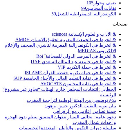
ضيف وحوار
105
نقابات المحامين
99
الكونفدرالية الديمقراطية للشغل
59
صفحات
& الآداب والعلوم الإنسانية sciences
& انخرط في الجمعية المغربية لحقوق الإنسان AMDH
& انخرط في الكونفدرالية المغربية لناشري الصحف والإعلام
الإلكتروني MEDIAS
& انخرط في المرصد الدولي للصحافة ٌ Roi
& انخرط في جامعة عبد المالك السعدي UAE
& انخرط في حملة التكريم VIP
& انخرط في حملة تكريم حفظة القرآن ISLAME
& انخرط في نقابة التعليم العالي والأحياء الجامعية SUP
& انخرط في نقابة المحامون AVOCATS
الحطابي: انتخابات المجلس خارج الهيئات “تجاوز غير مشروع”
الرئيسية
بلاغ توضيحي من الهيئة الوطنية لتراجمة المغرب
بيان تنويه بالنقيب الدكتور حسن برهون
حملة تضامن إعلامي مع الزفزافي
دعوة عامة : تحالف اليسار تطوان المضيق ينظم ندوة الهجرة
و أحداث شمال المغرب
سلسلة دورات التكوين والتأطير المتعددة التخصصات