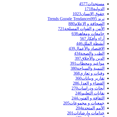
مستجدات
4577
الدولية
1718
حقوق الإنسان
1023
ترند Trends Google Tendances
995
الصحافة و الإعلام
880
الأمن و القوات المسلحة
721
جامعات ومعاهد
638
آراء وأفكار
567
أنشطة الملك
446
الاقتصاد والأعمال
439
الطب والصحة
434
الدين والأخلاق
397
مواعيد ومحطات
391
التنمية والسياحة
380
وفيات و تعازي
368
تقارير وبيانات
360
القضاء و العدل
286
أبحاث ودراسات
270
نقابات التعليم
246
الثقافة و الفنون
244
جمعيات و مجموعات
205
الأمم المتحدة
204
خدامات وإرشادات
201