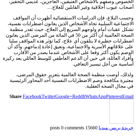
الخصوص وصفهم بالأشخاص العنيفين، العاجزين، عديمي التحفيز،
أصحاب عيوب أخلاقية وغير القابلين للعلاج…
وحسب البلاغ، فإن الدراسات الاستقصائية أظهرت أن المواقف
الاجتماعية السلبية تجاه الأشخاص الذين يعانون اضطرابات نفسية،
تشكل عقبات أمام ولوجهم السريع إلى العلاج، حيث تقدر منظمة
الصحة العالمية أن أكثر من 50 في المائة من المرضى الذين يعانون
اضطرابات خطيرة لا يتلقون أي علاج، كما تؤثر هذه المواقف سلبا
على علاقاتهم الأسرية والاجتماعية، وتعيق إعادة إدماجهم. وأكد أن
الوصم يكون أكثر وقعا على الأشخاص عندما يصدر من الأقارب
وأفراد العائلة، في حين أن الدعم العاطفي للوسط العائلي يعد ركيزة
أساسية من أجل تيسير التعافي.
ولذلك، أوصت منظمة الصحة العالمية بتعزيز حقوق المرضى،
معتبرة مكافحة وصم الاضطرابات النفسية أحد المحاور الرئيسية
في مجال الصحة العقلية.
Share
Facebook
Twitter
Google+
ReddIt
WhatsApp
Pinterest
Email
جريدة بريس ميديا
15660 posts
0 comments