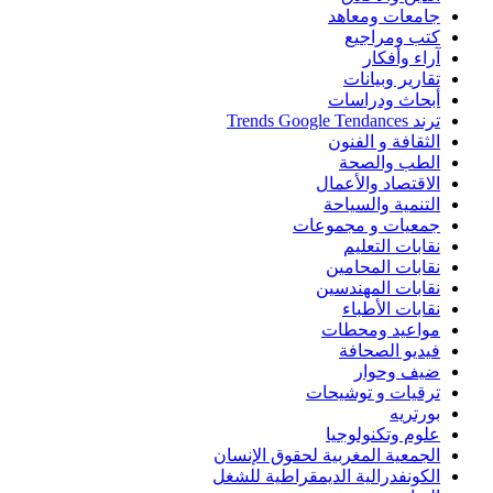
جامعات ومعاهد
كتب ومراجيع
آراء وأفكار
تقارير وبيانات
أبحاث ودراسات
ترند Trends Google Tendances
الثقافة و الفنون
الطب والصحة
الاقتصاد والأعمال
التنمية والسياحة
جمعيات و مجموعات
نقابات التعليم
نقابات المحامين
نقابات المهندسين
نقابات الأطباء
مواعيد ومحطات
فيديو الصحافة
ضيف وحوار
ترقيات و توشيحات
بورتريه
علوم وتكنولوجيا
الجمعية المغربية لحقوق الإنسان
الكونفدرالية الديمقراطية للشغل