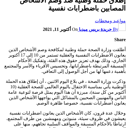
إطلاق حملة وطنية ضد وصم الأشخاص
المصابين باضطرابات نفسية
مواعيد ومحطات
By
جريدة بريس ميديا
On
أكتوبر 11, 2021
Share
أطلقت وزارة الصحة حملة وطنية لمكافحة وصم الأشخاص الذين
يعانون الاضطرابات النفسية والعقلية تستمر من 10 إلى 17 أكتوبر
الجاري، وذلك بهدف تعزيز حقوق هذه القئة، وتفكيك الأحكام
المسبقة المرتبطة باضطراباتها، وتحسيس الأقرباء والأسر والمجتمع
بأهمية دعمها لها من أجل الوصول إلى التعافي.
وذكرت وزارة الصحة ، في بلاغ اليوم الاثنين ، أن إطلاق هذه الحملة
الوطنية يأتي بمناسبة الاحتفال باليوم العالمي للصحة العقلية (10
أكتوبر من كل سنة)، مبرزة أن هذا اليوم يمثل فرصة لتوعية عامة
الناس والمهنيين الصحيين بالمشاكل التي يواجهها الأشخاص الذين
يعانون اضطرابات نفسية، خصوصا ظاهرة الوصم.
وخلال عدة قرون، كان الأشخاص الذين يعانون اضطرابات نفسية
يعيشون في ظروف سيئة، منبوذين ومهمشين من طرف المجتمع،
ارتباطا بالأحكام المسبقة والمواقف السلبية تجاههم، منها على