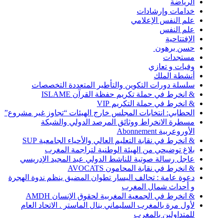
الرياضة
خدامات وإرشادات
علم النفس الإعلامي
علم النفس
الإفتتاحية
حسن برهون
مستجدات
وفيات و تعازي
أنشطة الملك
سلسلة دورات التكوين والتأطير المتعددة التخصصات
& انخرط في حملة تكريم حفظة القرآن ISLAME
& انخرط في حملة التكريم VIP
الحطابي: انتخابات المجلس خارج الهيئات “تجاوز غير مشروع”
مسطرة الانخراط ووثائق المرصد الدولي والشبكة
الأوروعربية Abonnement
& انخرط في نقابة التعليم العالي والأحياء الجامعية SUP
بلاغ توضيحي من الهيئة الوطنية لتراجمة المغرب
عاجل رسالة صوتية للناشط الدولي عبد المجيد الإدريسي
& انخرط في نقابة المحامون AVOCATS
دعوة عامة : تحالف اليسار تطوان المضيق ينظم ندوة الهجرة
و أحداث شمال المغرب
& انخرط في الجمعية المغربية لحقوق الإنسان AMDH
لأول مرة بالمغرب السليماني ينال الماستر . الاتحاد العام
للمتداولين بالمغرب