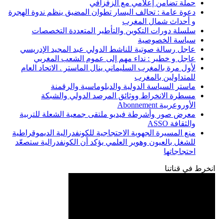
حملة تضامن إعلامي مع الزفزافي
دعوة عامة : تحالف اليسار تطوان المضيق ينظم ندوة الهجرة
و أحداث شمال المغرب
سلسلة دورات التكوين والتأطير المتعددة التخصصات
سياسة الخصوصية
عاجل رسالة صوتية للناشط الدولي عبد المجيد الإدريسي
عاجل و خطير : نداء مهم إلى عموم الشعب المغربي
لأول مرة بالمغرب السليماني ينال الماستر . الاتحاد العام
للمتداولين بالمغرب
ماستر السياسة الدولية والدبلوماسية والرقمنة
مسطرة الانخراط ووثائق المرصد الدولي والشبكة
الأوروعربية Abonnement
معرض صور وأشرطة فيديو ملتقى جمعية الشعلة للتربية
والثقافة ASSO
منع المسيرة الجهوية الاحتجاجية للكونفدرالية الديموقراطية
للشغل بالعيون وهوير العلمي يؤكد أن الكونفدرالية ستصعّد
احتجاجاتها
انخرط في قناتنا