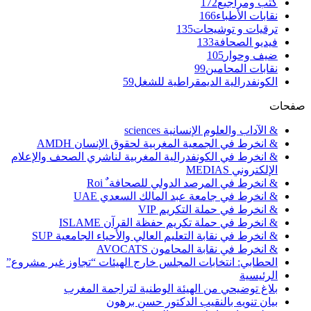
كتب ومراجيع
172
نقابات الأطباء
166
ترقيات و توشيحات
135
فيديو الصحافة
133
ضيف وحوار
105
نقابات المحامين
99
الكونفدرالية الديمقراطية للشغل
59
صفحات
& الآداب والعلوم الإنسانية sciences
& انخرط في الجمعية المغربية لحقوق الإنسان AMDH
& انخرط في الكونفدرالية المغربية لناشري الصحف والإعلام
الإلكتروني MEDIAS
& انخرط في المرصد الدولي للصحافة ٌ Roi
& انخرط في جامعة عبد المالك السعدي UAE
& انخرط في حملة التكريم VIP
& انخرط في حملة تكريم حفظة القرآن ISLAME
& انخرط في نقابة التعليم العالي والأحياء الجامعية SUP
& انخرط في نقابة المحامون AVOCATS
الحطابي: انتخابات المجلس خارج الهيئات “تجاوز غير مشروع”
الرئيسية
بلاغ توضيحي من الهيئة الوطنية لتراجمة المغرب
بيان تنويه بالنقيب الدكتور حسن برهون