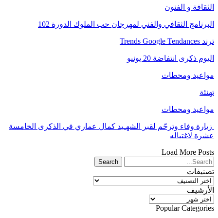
الثقافة و الفنون
البرنامج الثقافي والفني لمهرجان حب الملوك الدورة 102
ترند Trends Google Tendances
اليوم ذكرى انتفاضة 20 يونيو
مواعيد ومحطات
تهنئة
مواعيد ومحطات
زيارة وفاء وترحّم لقبر الشهـيد كمال عماري في الذكرى الخامسة
عشرة لاغتياله
Load More Posts
تصنيفات
تصنيفات
الأرشيف
الأرشيف
Popular Categories