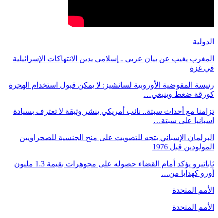
الدولية
المغرب يغيب عن بيان عربي ـ إسلامي يدين الانتهاكات الإسرائيلية
في غزة
رئيسة المفوضية الأوروبية لسانشيز: لا يمكن قبول استخدام الهجرة
كورقة ضغط وينبغي…
تزامنا مع أحداث سبتة.. نائب أمريكي ينشر وثيقة لا تعترف بسيادة
اسبانيا على سبتة…
البرلمان الإسباني يتجه للتصويت على منح الجنسية للصحراويين
المولودين قبل 1976
ثاباتيرو يؤكد أمام القضاء حصوله على مجوهرات بقيمة 1.3 مليون
أورو كهدايا من…
الأمم المتحدة
الأمم المتحدة