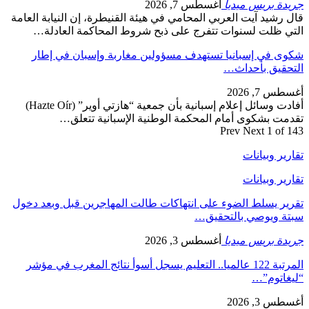
جريدة بريس ميديا
أغسطس 7, 2026
قال رشيد آيت العربي المحامي في هيئة القنيطرة، إن النيابة العامة
التي ظلت لسنوات تتفرج على ذبح شروط المحاكمة العادلة…
شكوى في إسبانيا تستهدف مسؤولين مغاربة وإسبان في إطار
التحقيق بأحداث…
أغسطس 7, 2026
أفادت وسائل إعلام إسبانية بأن جمعية “هازتي أوير” (Hazte Oír)
تقدمت بشكوى أمام المحكمة الوطنية الإسبانية تتعلق…
Prev
Next
1 of 143
تقارير وبيانات
تقارير وبيانات
تقرير يسلط الضوء على انتهاكات طالت المهاجرين قبل وبعد دخول
سبتة ويوصي بالتحقيق…
جريدة بريس ميديا
أغسطس 3, 2026
المرتبة 122 عالميا.. التعليم يسجل أسوأ نتائج المغرب في مؤشر
“ليغاتوم”…
أغسطس 3, 2026