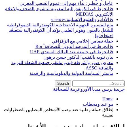
عاجل و خطير : نداء مهم إلى عموم الشعب المغربي
& انخرط في الكونفدرالية المغربية لناشري الصحف والإعلام
الإلكتروني MEDIAS
& الآداب والعلوم الإنسانية sciences
منع المسيرة الجهوية الاحتجاجية للكونفدرالية الديموقراطية
للشغل بالعيون وهوير العلمي يؤكد أن الكونفدرالية ستصعّد
احتجاجاتها
حملة تضامن إعلامي مع الزفزافي
& انخرط في المرصد الدولي للصحافة ٌ Roi
& انخرط في جامعة عبد المالك السعدي UAE
بيان تنويه بالنقيب الدكتور حسن برهون
معرض صور وأشرطة فيديو ملتقى جمعية الشعلة للتربية
والثقافة ASSO
ماستر السياسة الدولية والدبلوماسية والرقمنة
جريدة بريس ميديا الأوروعربية للصحافة
Home
مواعيد ومحطات
إطلاق حملة وطنية ضد وصم الأشخاص المصابين باضطرابات
نفسية