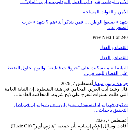
الأمن الوطني يشرع في العمل الميداني بسيارتي “أمان”…
الأمن و القوات المسلحة
شهداء صنعوا الوطن … فمن يتذكر أبناءهم ؟ شهداء حرب
الصحراء…
Prev
Next
1 of 240
القضاء و العدل
القضاء و العدل
النيابة العامة سكتت على “خروقات فظيعة” واليوم تحاول الضغط
على القضاء للبت في…
جريدة بريس ميديا
أغسطس 7, 2026
قال رشيد آيت العربي المحامي في هيئة القنيطرة، إن النيابة العامة
التي ظلت لسنوات تتفرج على ذبح شروط المحاكمة العادلة…
شكوى في إسبانيا تستهدف مسؤولين مغاربة وإسبان في إطار
التحقيق بأحداث…
أغسطس 7, 2026
أفادت وسائل إعلام إسبانية بأن جمعية “هازتي أوير” (Hazte Oír)