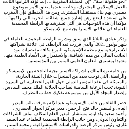
“نحو طفولة آمنة”، “إن المملكة المغربية … إنما تؤكد التزامها الثابت
بالعمل الإسلامي المشترك، وخاصة عندما يتعلق الأمر بموضوع
مصيري يهم بناء مستقبلنا المشترك. ومن هذا المنطلق فإن المغرب
على استعداد ليضع رهن إشارة جميع أشقائه، التجربة التي راكمها”،
مؤكدا أن هذه التوجيهات هي التي تسترشد بها الرابطة المحمدية
للعلماء في علاقتها الاستراتيجية مع الإسيسكو.
وذكر عبادي بالبلاغ الذي سبق ونشرته الرابطة المحمدية للعلماء في
شهر يوليوز 2021، والذي قررت فيه الرابطة، في علاقة بشراكتها
الاستراتيجية مع منظمة الإسيسكو، التبرع بكافة مقتضيات بنود
الجانب المالي من هذه الاتفاقية، والاستمرار في الأبعاد العلمية منها،
مشيدا بمستوى التعاون العلمي المثمر بين المؤسستين.
من جانبه نوه المالك بالشراكة الاستراتيجية الناجحة بين الإيسيسكو
والرابطة، التي توجت بعدد من المنجزات خلال السنة الجارية،
والمتمثلة في عقد المؤتمر الدولي حول القيم الحضارية في السيرة
النبوية، تحت الرعاية السامية لصاحب الجلالة الملك محمد السادس،
وإصدار المجلد الأول من موسوعة تفكيك خطاب التطرف.
حضر اللقاء من جانب الإيسيسكو، عبد الإله بنعرفة، نائب المدير
العام، والسفير خالد فتح الرحمن، مدير مركز الحوار الحضاري،
وأحمد سعيد ولد اباه، مستشار المدير العام المكلف بملف الشراكات
والتعاون الدولي، ومن جانب الرابطة المحمدية للعلماء، عبد الصمد
غازي، رئيس مركز الرصد والدراسات الاستشرافية، ومحمد المنتار،