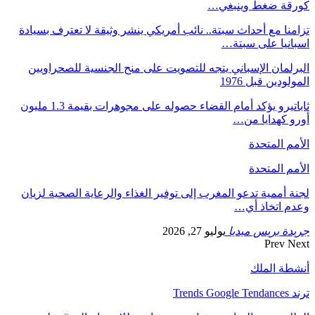
كورقة ضغط وينبغي…
تزامنا مع أحداث سبتة.. نائب أمريكي ينشر وثيقة لا تعترف بسيادة
اسبانيا على سبتة…
البرلمان الإسباني يتجه للتصويت على منح الجنسية للصحراويين
المولودين قبل 1976
ثاباتيرو يؤكد أمام القضاء حصوله على مجوهرات بقيمة 1.3 مليون
أورو كهدايا من…
الأمم المتحدة
الأمم المتحدة
لجنة أممية تدعو المغرب إلى توفير الغذاء والرعاية الصحية لزيان
وعدم اتخاذ أي…
جريدة بريس ميديا
يوليو 27, 2026
Prev
Next
أنشطة الملك
ترند Trends Google Tendances