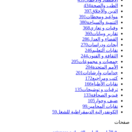
الطب والصحة
434
الدين والأخلاق
397
مواعيد ومحطات
391
التنمية والسياحة
380
وفيات و تعازي
368
تقارير وبيانات
360
القضاء و العدل
286
أبحاث ودراسات
270
نقابات التعليم
246
الثقافة و الفنون
244
جمعيات و مجموعات
205
الأمم المتحدة
204
خدامات وإرشادات
201
كتب ومراجيع
172
نقابات الأطباء
166
ترقيات و توشيحات
135
فيديو الصحافة
133
ضيف وحوار
105
نقابات المحامين
99
الكونفدرالية الديمقراطية للشغل
59
صفحات