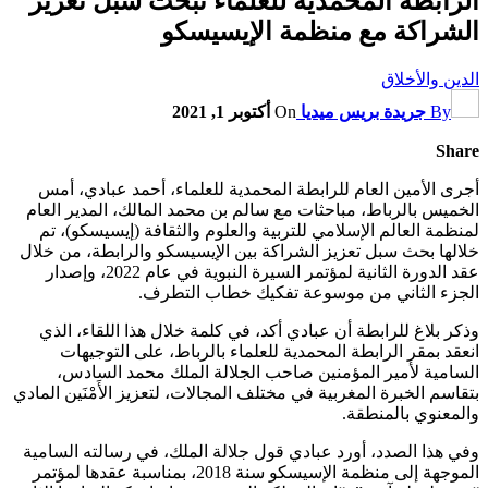
الرابطة المحمدية للعلماء تبحث سبل تعزيز
الشراكة مع منظمة الإيسيسكو
الدين والأخلاق
By
جريدة بريس ميديا
On
أكتوبر 1, 2021
Share
أجرى الأمين العام للرابطة المحمدية للعلماء، أحمد عبادي، أمس
الخميس بالرباط، مباحثات مع سالم بن محمد المالك، المدير العام
لمنظمة العالم الإسلامي للتربية والعلوم والثقافة (إيسيسكو)، تم
خلالها بحث سبل تعزيز الشراكة بين الإيسيسكو والرابطة، من خلال
عقد الدورة الثانية لمؤتمر السيرة النبوية في عام 2022، وإصدار
الجزء الثاني من موسوعة تفكيك خطاب التطرف.
وذكر بلاغ للرابطة أن عبادي أكد، في كلمة خلال هذا اللقاء، الذي
انعقد بمقر الرابطة المحمدية للعلماء بالرباط، على التوجيهات
السامية لأمير المؤمنين صاحب الجلالة الملك محمد السادس،
بتقاسم الخبرة المغربية في مختلف المجالات، لتعزيز الأَمْنَين المادي
والمعنوي بالمنطقة.
وفي هذا الصدد، أورد عبادي قول جلالة الملك، في رسالته السامية
الموجهة إلى منظمة الإسيسكو سنة 2018، بمناسبة عقدها لمؤتمر