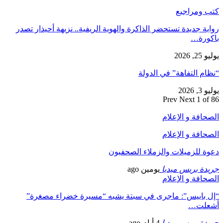
كتب ومراجيع
رواية جديدة تستحضر الذاكرة والهوية الريفية.. نزيهة أحيذار تصدر
باكورة…
يوليو 25, 2026
“نظام التفاهة” في الدولة
يوليو 3, 2026
Prev
Next
1 of 86
الصحافة و الإعلام
الصحافة و الإعلام
دعوة للزميلات والزملاء الصحفيون
جريدة بريس ميديا
يومين ago
الصحافة و الإعلام
“إل باييس”: ماجرى في سبتة يشبه “مسيرة خضراء مصغرة”
أشعلت…
جريدة بريس ميديا
4 أيام ago