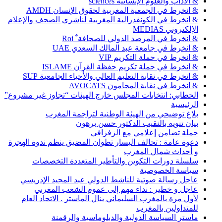
& الآداب والعلوم الإنسانية sciences
& انخرط في الجمعية المغربية لحقوق الإنسان AMDH
& انخرط في الكونفدرالية المغربية لناشري الصحف والإعلام
الإلكتروني MEDIAS
& انخرط في المرصد الدولي للصحافة ٌ Roi
& انخرط في جامعة عبد المالك السعدي UAE
& انخرط في حملة التكريم VIP
& انخرط في حملة تكريم حفظة القرآن ISLAME
& انخرط في نقابة التعليم العالي والأحياء الجامعية SUP
& انخرط في نقابة المحامون AVOCATS
الحطابي: انتخابات المجلس خارج الهيئات “تجاوز غير مشروع”
الرئيسية
بلاغ توضيحي من الهيئة الوطنية لتراجمة المغرب
بيان تنويه بالنقيب الدكتور حسن برهون
حملة تضامن إعلامي مع الزفزافي
دعوة عامة : تحالف اليسار تطوان المضيق ينظم ندوة الهجرة
و أحداث شمال المغرب
سلسلة دورات التكوين والتأطير المتعددة التخصصات
سياسة الخصوصية
عاجل رسالة صوتية للناشط الدولي عبد المجيد الإدريسي
عاجل و خطير : نداء مهم إلى عموم الشعب المغربي
لأول مرة بالمغرب السليماني ينال الماستر . الاتحاد العام
للمتداولين بالمغرب
ماستر السياسة الدولية والدبلوماسية والرقمنة