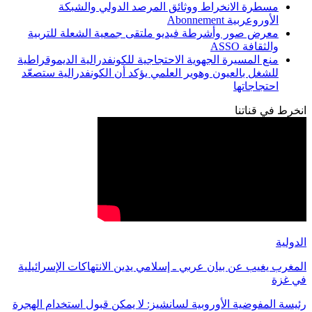
مسطرة الانخراط ووثائق المرصد الدولي والشبكة
الأوروعربية Abonnement
معرض صور وأشرطة فيديو ملتقى جمعية الشعلة للتربية
والثقافة ASSO
منع المسيرة الجهوية الاحتجاجية للكونفدرالية الديموقراطية
للشغل بالعيون وهوير العلمي يؤكد أن الكونفدرالية ستصعّد
احتجاجاتها
انخرط في قناتنا
الدولية
المغرب يغيب عن بيان عربي ـ إسلامي يدين الانتهاكات الإسرائيلية
في غزة
رئيسة المفوضية الأوروبية لسانشيز: لا يمكن قبول استخدام الهجرة