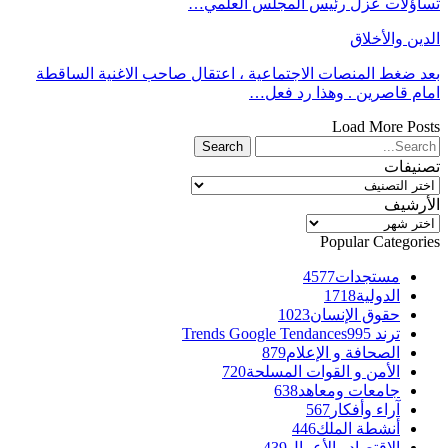
تساؤلات عزل رئيس المجلس العلمي…
الدين والأخلاق
بعد ضغط المنصات الاجتماعية ، اعتقال صاحب الاغنية الساقطة
امام قاصرين . وهذا رد فعل…
Load More Posts
تصنيفات
تصنيفات
الأرشيف
الأرشيف
Popular Categories
مستجدات
4577
الدولية
1718
حقوق الإنسان
1023
ترند Trends Google Tendances
995
الصحافة و الإعلام
879
الأمن و القوات المسلحة
720
جامعات ومعاهد
638
آراء وأفكار
567
أنشطة الملك
446
الاقتصاد والأعمال
439