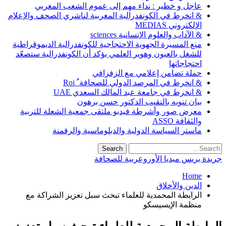
عاجل و خطير : نداء مهم إلى عموم الشعب المغربي
& انخرط في الكونفدرالية المغربية لناشري الصحف والإعلام
الإلكتروني MEDIAS
& الآداب والعلوم الإنسانية sciences
منع المسيرة الجهوية الاحتجاجية للكونفدرالية الديموقراطية
للشغل بالعيون وهوير العلمي يؤكد أن الكونفدرالية ستصعّد
احتجاجاتها
حملة تضامن إعلامي مع الزفزافي
& انخرط في المرصد الدولي للصحافة ٌ Roi
& انخرط في جامعة عبد المالك السعدي UAE
بيان تنويه بالنقيب الدكتور حسن برهون
معرض صور وأشرطة فيديو ملتقى جمعية الشعلة للتربية
والثقافة ASSO
ماستر السياسة الدولية والدبلوماسية والرقمنة
جريدة بريس ميديا الأوروعربية للصحافة
Home
الدين والأخلاق
الرابطة المحمدية للعلماء تبحث سبل تعزيز الشراكة مع
منظمة الإيسيسكو