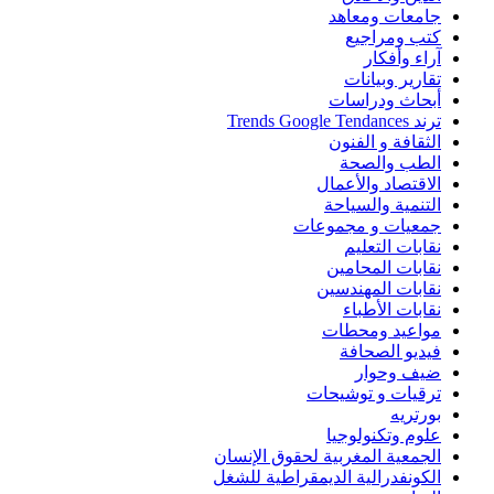
جامعات ومعاهد
كتب ومراجيع
آراء وأفكار
تقارير وبيانات
أبحاث ودراسات
ترند Trends Google Tendances
الثقافة و الفنون
الطب والصحة
الاقتصاد والأعمال
التنمية والسياحة
جمعيات و مجموعات
نقابات التعليم
نقابات المحامين
نقابات المهندسين
نقابات الأطباء
مواعيد ومحطات
فيديو الصحافة
ضيف وحوار
ترقيات و توشيحات
بورتريه
علوم وتكنولوجيا
الجمعية المغربية لحقوق الإنسان
الكونفدرالية الديمقراطية للشغل