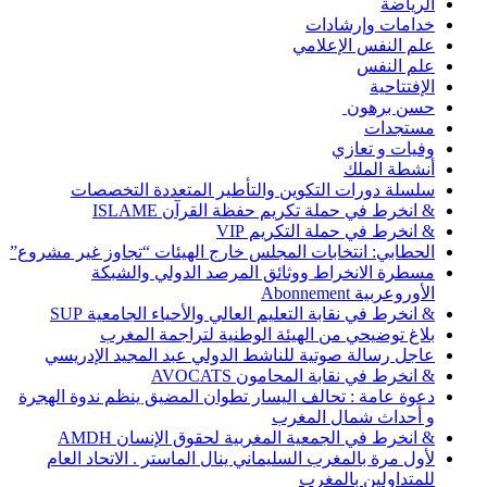
الرياضة
خدامات وإرشادات
علم النفس الإعلامي
علم النفس
الإفتتاحية
حسن برهون
مستجدات
وفيات و تعازي
أنشطة الملك
سلسلة دورات التكوين والتأطير المتعددة التخصصات
& انخرط في حملة تكريم حفظة القرآن ISLAME
& انخرط في حملة التكريم VIP
الحطابي: انتخابات المجلس خارج الهيئات “تجاوز غير مشروع”
مسطرة الانخراط ووثائق المرصد الدولي والشبكة
الأوروعربية Abonnement
& انخرط في نقابة التعليم العالي والأحياء الجامعية SUP
بلاغ توضيحي من الهيئة الوطنية لتراجمة المغرب
عاجل رسالة صوتية للناشط الدولي عبد المجيد الإدريسي
& انخرط في نقابة المحامون AVOCATS
دعوة عامة : تحالف اليسار تطوان المضيق ينظم ندوة الهجرة
و أحداث شمال المغرب
& انخرط في الجمعية المغربية لحقوق الإنسان AMDH
لأول مرة بالمغرب السليماني ينال الماستر . الاتحاد العام
للمتداولين بالمغرب