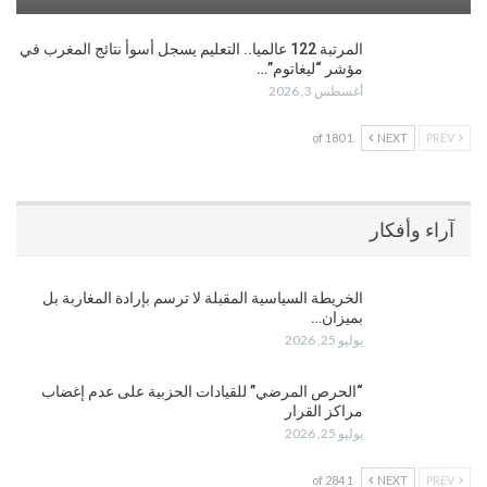
المرتبة 122 عالميا.. التعليم يسجل أسوأ نتائج المغرب في
مؤشر “ليغاتوم”…
أغسطس 3, 2026
1 of 180
NEXT
PREV
آراء وأفكار
الخريطة السياسية المقبلة لا ترسم بإرادة المغاربة بل
بميزان…
يوليو 25, 2026
“الحرص المرضي” للقيادات الحزبية على عدم إغضاب
مراكز القرار
يوليو 25, 2026
1 of 284
NEXT
PREV