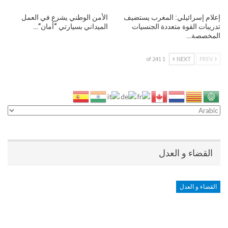
إعلام إسرائيلي: المغرب يستضيف
الأمن الوطني يشرع في العمل
تدريبات القوة متعددة الجنسيات
الميداني بسيارتي “أمان”…
المخصصة…
1 of 241
NEXT
PREV
القضاء و العدل
القضاء و العدل