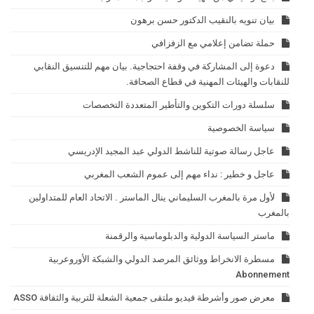
بيان تنويه بالنقيب الدكتور حسن برهون
حملة تضامن إعلامي مع الزفزافي
دعوة إلى المشاركة في وقفة احتجاجية. بيان مهم للتنسيق النقابي
للنقابات والهيئات المهنية في قطاع الصحافة.
سلسلة دورات التكوين والتأطير المتعددة التخصصات
سياسة الخصوصية
عاجل رسالة صوتية للناشط الدولي عبد المجيد الإدريسي
عاجل و خطير : نداء مهم إلى عموم الشعب المغربي
لأول مرة بالمغرب السليماني ينال الماستر . الاتحاد العام للمتداولين
بالمغرب
ماستر السياسة الدولية والدبلوماسية والرقمنة
مسطرة الانخراط ووثائق المرصد الدولي والشبكة الأوروعربية
Abonnement
معرض صور وأشرطة فيديو ملتقى جمعية الشعلة للتربية والثقافة ASSO