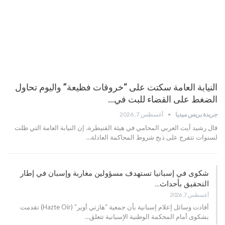
النيابة العامة سكتت على “خروقات فظيعة” واليوم تحاول
الضغط على القضاء للبت في…
جريدة بريس ميديا
أغسطس 7, 2026
قال رشيد آيت العربي المحامي في هيئة القنيطرة، إن النيابة العامة التي ظلت
لسنوات تتفرج على ذبح شروط المحاكمة العادلة…
شكوى في إسبانيا تستهدف مسؤولين مغاربة وإسبان في إطار
التحقيق بأحداث…
أغسطس 7, 2026
أفادت وسائل إعلام إسبانية بأن جمعية “هازتي أوير” (Hazte Oír) تقدمت
بشكوى أمام المحكمة الوطنية الإسبانية تتعلق…