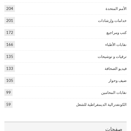
الأمم المتحدة
204
خدامات وإرشادات
201
كتب ومراجيع
172
نقابات الأطباء
166
ترقيات و توشيحات
135
فيديو الصحافة
133
ضيف وحوار
105
نقابات المحامين
99
الكونفدرالية الديمقراطية للشغل
59
صفحات