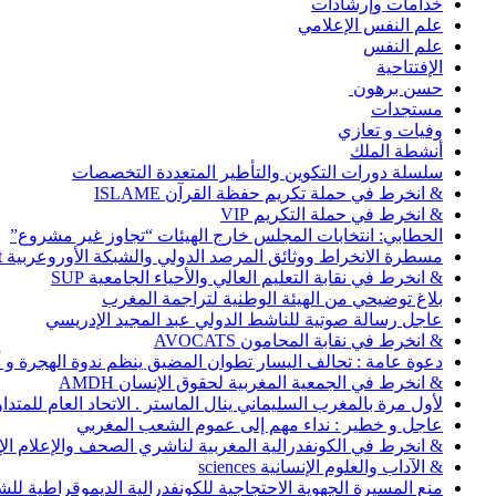
خدامات وإرشادات
علم النفس الإعلامي
علم النفس
الإفتتاحية
حسن برهون
مستجدات
وفيات و تعازي
أنشطة الملك
سلسلة دورات التكوين والتأطير المتعددة التخصصات
& انخرط في حملة تكريم حفظة القرآن ISLAME
& انخرط في حملة التكريم VIP
الحطابي: انتخابات المجلس خارج الهيئات “تجاوز غير مشروع”
مسطرة الانخراط ووثائق المرصد الدولي والشبكة الأوروعربية Abonnement
& انخرط في نقابة التعليم العالي والأحياء الجامعية SUP
بلاغ توضيحي من الهيئة الوطنية لتراجمة المغرب
عاجل رسالة صوتية للناشط الدولي عبد المجيد الإدريسي
& انخرط في نقابة المحامون AVOCATS
دعوة عامة : تحالف اليسار تطوان المضيق ينظم ندوة الهجرة و
& انخرط في الجمعية المغربية لحقوق الإنسان AMDH
لأول مرة بالمغرب السليماني ينال الماستر . الاتحاد العام للمتد
عاجل و خطير : نداء مهم إلى عموم الشعب المغربي
& انخرط في الكونفدرالية المغربية لناشري الصحف والإعلام الإلكترو
& الآداب والعلوم الإنسانية sciences
منع المسيرة الجهوية الاحتجاجية للكونفدرالية الديموقراطية للش