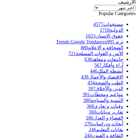
الأرشيف
الأرشيف
Popular Categories
مستجدات
4577
الدولية
1718
حقوق الإنسان
1023
ترند Trends Google Tendances
995
الصحافة و الإعلام
880
الأمن و القوات المسلحة
721
جامعات ومعاهد
638
آراء وأفكار
567
أنشطة الملك
446
الاقتصاد والأعمال
439
الطب والصحة
434
الدين والأخلاق
397
مواعيد ومحطات
391
التنمية والسياحة
380
وفيات و تعازي
368
تقارير وبيانات
360
القضاء و العدل
286
أبحاث ودراسات
270
نقابات التعليم
246
الثقافة و الفنون
244