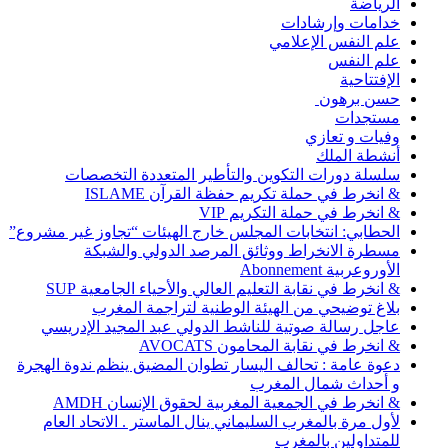
الرياضة
خدامات وإرشادات
علم النفس الإعلامي
علم النفس
الإفتتاحية
حسن برهون
مستجدات
وفيات و تعازي
أنشطة الملك
سلسلة دورات التكوين والتأطير المتعددة التخصصات
& انخرط في حملة تكريم حفظة القرآن ISLAME
& انخرط في حملة التكريم VIP
الحطابي: انتخابات المجلس خارج الهيئات “تجاوز غير مشروع”
مسطرة الانخراط ووثائق المرصد الدولي والشبكة
الأوروعربية Abonnement
& انخرط في نقابة التعليم العالي والأحياء الجامعية SUP
بلاغ توضيحي من الهيئة الوطنية لتراجمة المغرب
عاجل رسالة صوتية للناشط الدولي عبد المجيد الإدريسي
& انخرط في نقابة المحامون AVOCATS
دعوة عامة : تحالف اليسار تطوان المضيق ينظم ندوة الهجرة
و أحداث شمال المغرب
& انخرط في الجمعية المغربية لحقوق الإنسان AMDH
لأول مرة بالمغرب السليماني ينال الماستر . الاتحاد العام
للمتداولين بالمغرب