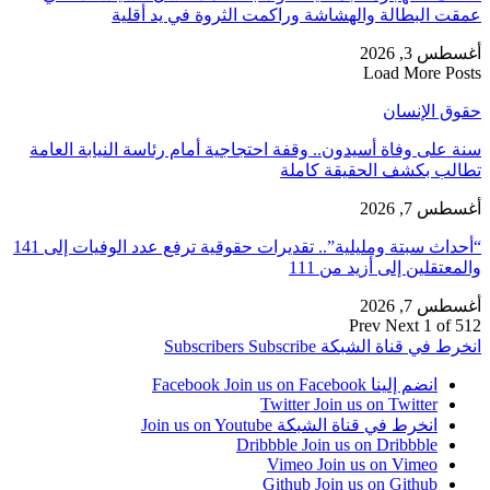
عمقت البطالة والهشاشة وراكمت الثروة في يد أقلية
أغسطس 3, 2026
Load More Posts
حقوق الإنسان
سنة على وفاة أسيدون.. وقفة احتجاجية أمام رئاسة النيابة العامة
تطالب بكشف الحقيقة كاملة
أغسطس 7, 2026
“أحداث سبتة ومليلية”.. تقديرات حقوقية ترفع عدد الوفيات إلى 141
والمعتقلين إلى أزيد من 111
أغسطس 7, 2026
Prev
Next
1 of 512
انخرط في قناة الشبكة
Subscribe
Subscribers
انضم إلينا Facebook
Join us on Facebook
Twitter
Join us on Twitter
انخرط في قناة الشبكة
Join us on Youtube
Dribbble
Join us on Dribbble
Vimeo
Join us on Vimeo
Github
Join us on Github