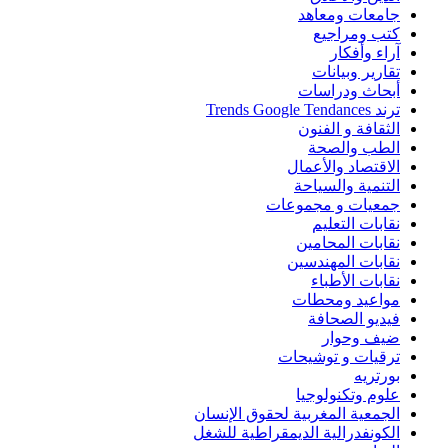
جامعات ومعاهد
كتب ومراجيع
آراء وأفكار
تقارير وبيانات
أبحاث ودراسات
ترند Trends Google Tendances
الثقافة و الفنون
الطب والصحة
الاقتصاد والأعمال
التنمية والسياحة
جمعيات و مجموعات
نقابات التعليم
نقابات المحامين
نقابات المهندسين
نقابات الأطباء
مواعيد ومحطات
فيديو الصحافة
ضيف وحوار
ترقيات و توشيحات
بورتريه
علوم وتكنولوجيا
الجمعية المغربية لحقوق الإنسان
الكونفدرالية الديمقراطية للشغل