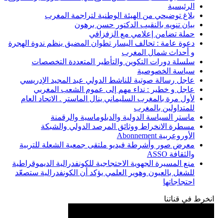
الرئيسية
بلاغ توضيحي من الهيئة الوطنية لتراجمة المغرب
بيان تنويه بالنقيب الدكتور حسن برهون
حملة تضامن إعلامي مع الزفزافي
دعوة عامة : تحالف اليسار تطوان المضيق ينظم ندوة الهجرة
و أحداث شمال المغرب
سلسلة دورات التكوين والتأطير المتعددة التخصصات
سياسة الخصوصية
عاجل رسالة صوتية للناشط الدولي عبد المجيد الإدريسي
عاجل و خطير : نداء مهم إلى عموم الشعب المغربي
لأول مرة بالمغرب السليماني ينال الماستر . الاتحاد العام
للمتداولين بالمغرب
ماستر السياسة الدولية والدبلوماسية والرقمنة
مسطرة الانخراط ووثائق المرصد الدولي والشبكة
الأوروعربية Abonnement
معرض صور وأشرطة فيديو ملتقى جمعية الشعلة للتربية
والثقافة ASSO
منع المسيرة الجهوية الاحتجاجية للكونفدرالية الديموقراطية
للشغل بالعيون وهوير العلمي يؤكد أن الكونفدرالية ستصعّد
احتجاجاتها
انخرط في قناتنا