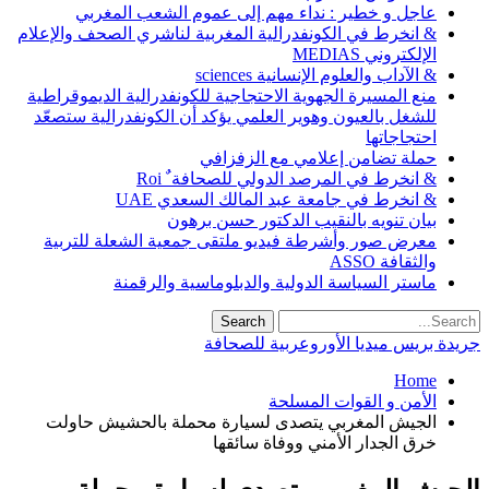
عاجل و خطير : نداء مهم إلى عموم الشعب المغربي
& انخرط في الكونفدرالية المغربية لناشري الصحف والإعلام
الإلكتروني MEDIAS
& الآداب والعلوم الإنسانية sciences
منع المسيرة الجهوية الاحتجاجية للكونفدرالية الديموقراطية
للشغل بالعيون وهوير العلمي يؤكد أن الكونفدرالية ستصعّد
احتجاجاتها
حملة تضامن إعلامي مع الزفزافي
& انخرط في المرصد الدولي للصحافة ٌ Roi
& انخرط في جامعة عبد المالك السعدي UAE
بيان تنويه بالنقيب الدكتور حسن برهون
معرض صور وأشرطة فيديو ملتقى جمعية الشعلة للتربية
والثقافة ASSO
ماستر السياسة الدولية والدبلوماسية والرقمنة
جريدة بريس ميديا الأوروعربية للصحافة
Home
الأمن و القوات المسلحة
الجيش المغربي يتصدى لسيارة محملة بالحشيش حاولت
خرق الجدار الأمني ووفاة سائقها