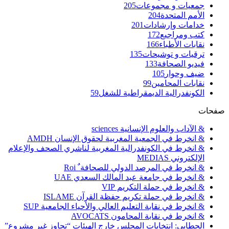
جمعيات و مجموعات
205
الأمم المتحدة
204
خدامات وإرشادات
201
كتب ومراجيع
172
نقابات الأطباء
166
ترقيات و توشيحات
135
فيديو الصحافة
133
ضيف وحوار
105
نقابات المحامين
99
الكونفدرالية الديمقراطية للشغل
59
صفحات
& الآداب والعلوم الإنسانية sciences
& انخرط في الجمعية المغربية لحقوق الإنسان AMDH
& انخرط في الكونفدرالية المغربية لناشري الصحف والإعلام
الإلكتروني MEDIAS
& انخرط في المرصد الدولي للصحافة ٌ Roi
& انخرط في جامعة عبد المالك السعدي UAE
& انخرط في حملة التكريم VIP
& انخرط في حملة تكريم حفظة القرآن ISLAME
& انخرط في نقابة التعليم العالي والأحياء الجامعية SUP
& انخرط في نقابة المحامون AVOCATS
الحطابي: انتخابات المجلس خارج الهيئات “تجاوز غير مشروع”