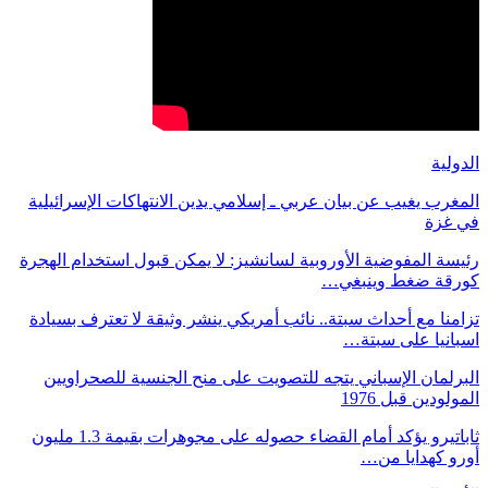
الدولية
المغرب يغيب عن بيان عربي ـ إسلامي يدين الانتهاكات الإسرائيلية
في غزة
رئيسة المفوضية الأوروبية لسانشيز: لا يمكن قبول استخدام الهجرة
كورقة ضغط وينبغي…
تزامنا مع أحداث سبتة.. نائب أمريكي ينشر وثيقة لا تعترف بسيادة
اسبانيا على سبتة…
البرلمان الإسباني يتجه للتصويت على منح الجنسية للصحراويين
المولودين قبل 1976
ثاباتيرو يؤكد أمام القضاء حصوله على مجوهرات بقيمة 1.3 مليون
أورو كهدايا من…