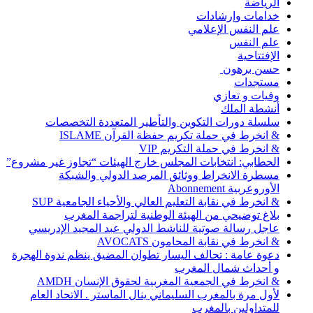
الرياضة
خدامات وإرشادات
علم النفس الإعلامي
علم النفس
الإفتتاحية
حسن برهون
مستجدات
وفيات و تعازي
أنشطة الملك
سلسلة دورات التكوين والتأطير المتعددة التخصصات
& انخرط في حملة تكريم حفظة القرآن ISLAME
& انخرط في حملة التكريم VIP
الحطابي: انتخابات المجلس خارج الهيئات “تجاوز غير مشروع”
مسطرة الانخراط ووثائق المرصد الدولي والشبكة
الأوروعربية Abonnement
& انخرط في نقابة التعليم العالي والأحياء الجامعية SUP
بلاغ توضيحي من الهيئة الوطنية لتراجمة المغرب
عاجل رسالة صوتية للناشط الدولي عبد المجيد الإدريسي
& انخرط في نقابة المحامون AVOCATS
دعوة عامة : تحالف اليسار تطوان المضيق ينظم ندوة الهجرة
و أحداث شمال المغرب
& انخرط في الجمعية المغربية لحقوق الإنسان AMDH
لأول مرة بالمغرب السليماني ينال الماستر . الاتحاد العام
للمتداولين بالمغرب