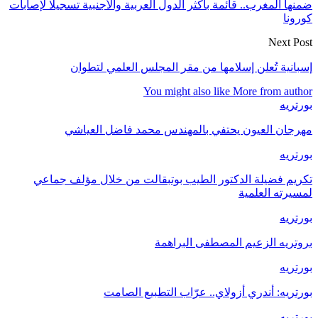
ضمنها المغرب.. قائمة بأكثر الدول العربية والأجنبية تسجيلا لإصابات
كورونا
Next Post
إسبانية تُعلن إسلامها من مقر المجلس العلمي لتطوان
You might also like
More from author
بورتريه
مهرجان العيون يحتفي بالمهندس محمد فاضل العياشي
بورتريه
تكريم فضيلة الدكتور الطيب بوتبقالت من خلال مؤلف جماعي
لمسيرته العلمية
بورتريه
بروتريه الزعيم المصطفى البراهمة
بورتريه
بورتريه: أندري أزولاي.. عرّاب التطبيع الصامت
بورتريه