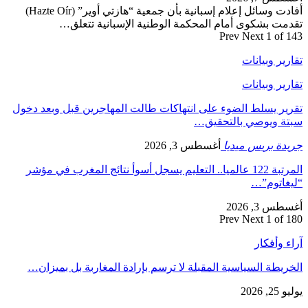
أفادت وسائل إعلام إسبانية بأن جمعية “هازتي أوير” (Hazte Oír)
تقدمت بشكوى أمام المحكمة الوطنية الإسبانية تتعلق…
Prev
Next
1 of 143
تقارير وبيانات
تقارير وبيانات
تقرير يسلط الضوء على انتهاكات طالت المهاجرين قبل وبعد دخول
سبتة ويوصي بالتحقيق…
جريدة بريس ميديا
أغسطس 3, 2026
المرتبة 122 عالميا.. التعليم يسجل أسوأ نتائج المغرب في مؤشر
“ليغاتوم”…
أغسطس 3, 2026
Prev
Next
1 of 180
آراء وأفكار
الخريطة السياسية المقبلة لا ترسم بإرادة المغاربة بل بميزان…
يوليو 25, 2026