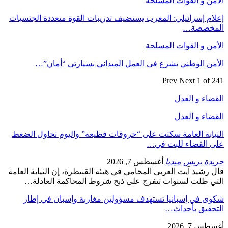
الأمن و القوات المسلحة
إعلام إسرائيلي: المغرب يستضيف تدريبات القوة متعددة الجنسيات
المخصصة…
الأمن و القوات المسلحة
الأمن الوطني يشرع في العمل الميداني بسيارتي “أمان”…
Prev
Next
1 of 241
القضاء و العدل
القضاء و العدل
النيابة العامة سكتت على “خروقات فظيعة” واليوم تحاول الضغط
على القضاء للبت في…
جريدة بريس ميديا
أغسطس 7, 2026
قال رشيد آيت العربي المحامي في هيئة القنيطرة، إن النيابة العامة
التي ظلت لسنوات تتفرج على ذبح شروط المحاكمة العادلة…
شكوى في إسبانيا تستهدف مسؤولين مغاربة وإسبان في إطار
التحقيق بأحداث…
أغسطس 7, 2026