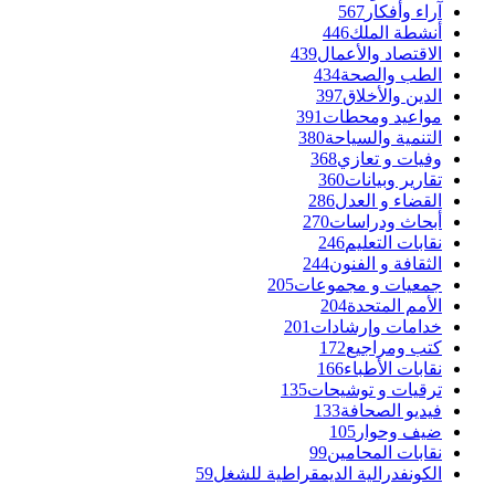
آراء وأفكار
567
أنشطة الملك
446
الاقتصاد والأعمال
439
الطب والصحة
434
الدين والأخلاق
397
مواعيد ومحطات
391
التنمية والسياحة
380
وفيات و تعازي
368
تقارير وبيانات
360
القضاء و العدل
286
أبحاث ودراسات
270
نقابات التعليم
246
الثقافة و الفنون
244
جمعيات و مجموعات
205
الأمم المتحدة
204
خدامات وإرشادات
201
كتب ومراجيع
172
نقابات الأطباء
166
ترقيات و توشيحات
135
فيديو الصحافة
133
ضيف وحوار
105
نقابات المحامين
99
الكونفدرالية الديمقراطية للشغل
59