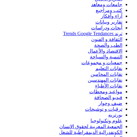
جامعات ومعاهد
كتب ومراجيع
آراء وأفكار
تقارير وبيانات
أبحاث ودراسات
ترند Trends Google Tendances
الثقافة و الفنون
الطب والصحة
الاقتصاد والأعمال
التنمية والسياحة
جمعيات و مجموعات
نقابات التعليم
نقابات المحامين
نقابات المهندسين
نقابات الأطباء
مواعيد ومحطات
فيديو الصحافة
ضيف وحوار
ترقيات و توشيحات
بورتريه
علوم وتكنولوجيا
الجمعية المغربية لحقوق الإنسان
الكونفدرالية الديمقراطية للشغل