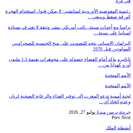
في غزة
رئيسة المفوضية الأوروبية لسانشيز: لا يمكن قبول استخدام الهجرة
كورقة ضغط وينبغي…
تزامنا مع أحداث سبتة.. نائب أمريكي ينشر وثيقة لا تعترف بسيادة
اسبانيا على سبتة…
البرلمان الإسباني يتجه للتصويت على منح الجنسية للصحراويين
المولودين قبل 1976
ثاباتيرو يؤكد أمام القضاء حصوله على مجوهرات بقيمة 1.3 مليون
أورو كهدايا من…
الأمم المتحدة
الأمم المتحدة
لجنة أممية تدعو المغرب إلى توفير الغذاء والرعاية الصحية لزيان
وعدم اتخاذ أي…
جريدة بريس ميديا
يوليو 27, 2026
Prev
Next
أنشطة الملك