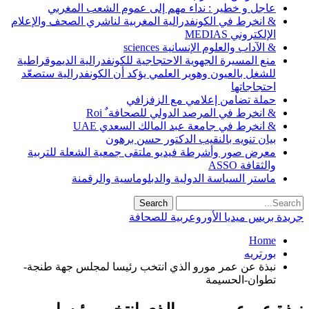
عاجل و خطير : نداء مهم إلى عموم الشعب المغربي
& انخرط في الكونفدرالية المغربية لناشري الصحف والإعلام
الإلكتروني MEDIAS
& الآداب والعلوم الإنسانية sciences
منع المسيرة الجهوية الاحتجاجية للكونفدرالية الديموقراطية
للشغل بالعيون وهوير العلمي يؤكد أن الكونفدرالية ستصعّد
احتجاجاتها
حملة تضامن إعلامي مع الزفزافي
& انخرط في المرصد الدولي للصحافة ٌ Roi
& انخرط في جامعة عبد المالك السعدي UAE
بيان تنويه بالنقيب الدكتور حسن برهون
معرض صور وأشرطة فيديو ملتقى جمعية الشعلة للتربية
والثقافة ASSO
ماستر السياسة الدولية والدبلوماسية والرقمنة
جريدة بريس ميديا الأوروعربية للصحافة
Home
بورتريه
نبذة عن عمر مورو الذي انتخب رئيسا لمجلس جهة طنجة-
تطوان-الحسيمة