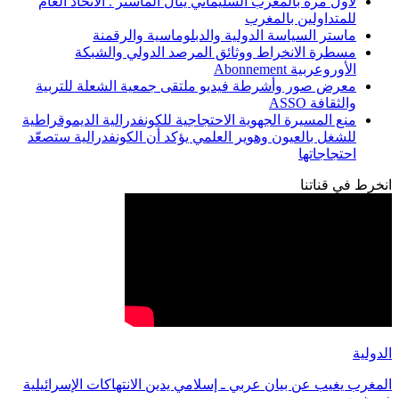
لأول مرة بالمغرب السليماني ينال الماستر . الاتحاد العام
للمتداولين بالمغرب
ماستر السياسة الدولية والدبلوماسية والرقمنة
مسطرة الانخراط ووثائق المرصد الدولي والشبكة
الأوروعربية Abonnement
معرض صور وأشرطة فيديو ملتقى جمعية الشعلة للتربية
والثقافة ASSO
منع المسيرة الجهوية الاحتجاجية للكونفدرالية الديموقراطية
للشغل بالعيون وهوير العلمي يؤكد أن الكونفدرالية ستصعّد
احتجاجاتها
انخرط في قناتنا
الدولية
المغرب يغيب عن بيان عربي ـ إسلامي يدين الانتهاكات الإسرائيلية