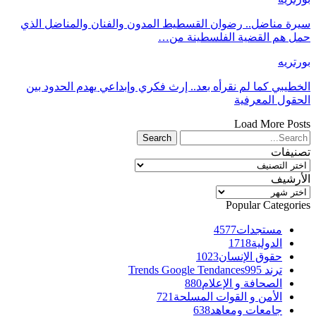
سيرة مناضل.. رضوان القسطيط المدون والفنان والمناضل الذي
حمل هم القضية الفلسطينة من…
بورتريه
الخطيبي كما لم نقرأه بعد.. إرث فكري وإبداعي يهدم الحدود بين
الحقول المعرفية
Load More Posts
تصنيفات
تصنيفات
الأرشيف
الأرشيف
Popular Categories
مستجدات
4577
الدولية
1718
حقوق الإنسان
1023
ترند Trends Google Tendances
995
الصحافة و الإعلام
880
الأمن و القوات المسلحة
721
جامعات ومعاهد
638