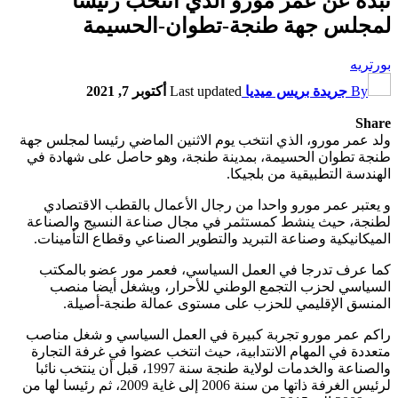
نبذة عن عمر مورو الذي انتخب رئيسا
لمجلس جهة طنجة-تطوان-الحسيمة
بورتريه
By
جريدة بريس ميديا
Last updated
أكتوبر 7, 2021
Share
ولد عمر مورو، الذي انتخب يوم الاثنين الماضي رئيسا لمجلس جهة
طنجة تطوان الحسيمة، بمدينة طنجة، وهو حاصل على شهادة في
الهندسة التطبيقية من بلجيكا.
و يعتبر عمر مورو واحدا من رجال الأعمال بالقطب الاقتصادي
لطنجة، حيث ينشط كمستثمر في مجال صناعة النسيج والصناعة
الميكانيكية وصناعة التبريد والتطوير الصناعي وقطاع التأمينات.
كما عرف تدرجا في العمل السياسي، فعمر مور عضو بالمكتب
السياسي لحزب التجمع الوطني للأحرار، ويشغل أيضا منصب
المنسق الإقليمي للحزب على مستوى عمالة طنجة-أصيلة.
راكم عمر مورو تجربة كبيرة في العمل السياسي و شغل مناصب
متعددة في المهام الانتدابية، حيث انتخب عضوا في غرفة التجارة
والصناعة والخدمات لولاية طنجة سنة 1997، قبل أن ينتخب نائبا
لرئيس الغرفة ذاتها من سنة 2006 إلى غاية 2009، ثم رئيسا لها من