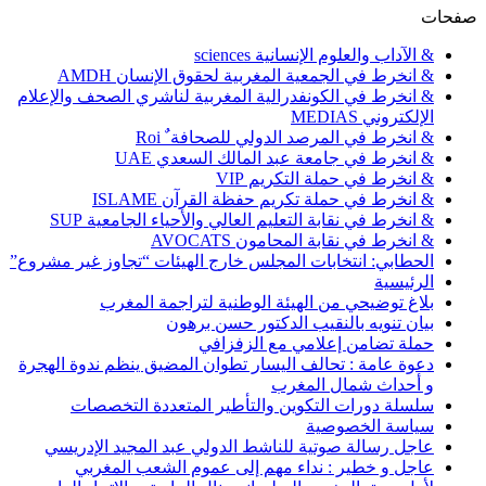
صفحات
& الآداب والعلوم الإنسانية sciences
& انخرط في الجمعية المغربية لحقوق الإنسان AMDH
& انخرط في الكونفدرالية المغربية لناشري الصحف والإعلام
الإلكتروني MEDIAS
& انخرط في المرصد الدولي للصحافة ٌ Roi
& انخرط في جامعة عبد المالك السعدي UAE
& انخرط في حملة التكريم VIP
& انخرط في حملة تكريم حفظة القرآن ISLAME
& انخرط في نقابة التعليم العالي والأحياء الجامعية SUP
& انخرط في نقابة المحامون AVOCATS
الحطابي: انتخابات المجلس خارج الهيئات “تجاوز غير مشروع”
الرئيسية
بلاغ توضيحي من الهيئة الوطنية لتراجمة المغرب
بيان تنويه بالنقيب الدكتور حسن برهون
حملة تضامن إعلامي مع الزفزافي
دعوة عامة : تحالف اليسار تطوان المضيق ينظم ندوة الهجرة
و أحداث شمال المغرب
سلسلة دورات التكوين والتأطير المتعددة التخصصات
سياسة الخصوصية
عاجل رسالة صوتية للناشط الدولي عبد المجيد الإدريسي
عاجل و خطير : نداء مهم إلى عموم الشعب المغربي