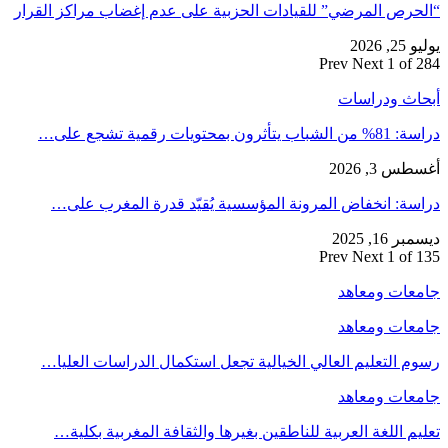
“الحرص المرضي” للقيادات الحزبية على عدم إغضاب مراكز القرار
يوليو 25, 2026
Prev
Next
1 of 284
أبحاث ودراسات
دراسة: 81% من الشباب يتأثرون بمحتويات رقمية تشجع على…
أغسطس 3, 2026
دراسة: انخفاض المرونة المؤسسية يُقيّد قدرة المغرب على…
ديسمبر 16, 2025
Prev
Next
1 of 135
جامعات ومعاهد
جامعات ومعاهد
رسوم التعليم العالي الخيالية تجعل استكمال الدراسات العليا…
جامعات ومعاهد
تعليم اللغة العربية للناطقين بغيرها والثقافة المغربية بكلية…