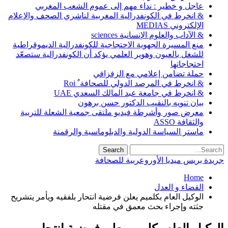
عاجل و خطير : نداء مهم إلى عموم الشعب المغربي
& انخرط في الكونفدرالية المغربية لناشري الصحف والإعلام
الإلكتروني MEDIAS
& الآداب والعلوم الإنسانية sciences
منع المسيرة الجهوية الاحتجاجية للكونفدرالية الديموقراطية
للشغل بالعيون وهوير العلمي يؤكد أن الكونفدرالية ستصعّد
احتجاجاتها
حملة تضامن إعلامي مع الزفزافي
& انخرط في المرصد الدولي للصحافة ٌ Roi
& انخرط في جامعة عبد المالك السعدي UAE
بيان تنويه بالنقيب الدكتور حسن برهون
معرض صور وأشرطة فيديو ملتقى جمعية الشعلة للتربية
والثقافة ASSO
ماستر السياسة الدولية والدبلوماسية والرقمنة
جريدة بريس ميديا الأوروعربية للصحافة
Home
القضاء و العدل
الوكيل العام بكلميم يعلن فرضية انتحار بلفقيه ويأمر يتشريح
جثته وإجراء بحث معمق في مقتله