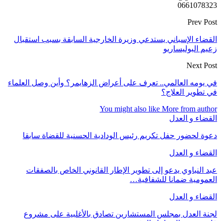
0661078323
Prev Post
القضاء الإسباني يستدعي وزيرة الخارجية السابقة بسبب استقبال
زعيم البوليساريو
Next Post
في يومه العالمي.. تعرف على أعراض الزهايمر؟ وأين وصل العلماء
في تطوير العلاج؟
You might also like
More from author
القضاء و العدل
دعوة لحضور حفل تكريم رئيس الودادية الحسنية للقضاة سابقا
القضاء و العدل
عبد النباوي يدعو إلى تطوير الإطار القانوني الخاص بالصفقات
العمومية ضمانا للشفافية…
القضاء و العدل
لجنة العدل بمجلس المستشارين تصادق بالأغلبية على مشروع