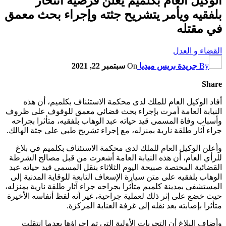
الوكيل العام بكلميم يعلن فرضية انتحار
بلفقيه ويأمر يتشريح جثته وإجراء بحث معمق
في مقتله
القضاء و العدل
By
جريدة بريس ميديا
On
سبتمبر 22, 2021
Share
أفاد الوكيل العام للملك لدى محكمة الاستئناف بكلميم، أن هذه
النيابة العامة أمرت بإجراء بحث قضائي معمق للوقوف على ظروف
وأسباب وفاة المسمى قيد حياته عبد الوهاب بلفقيه، متأثرا بجراحه
جراء آثار طلقة نارية بمنزله، مع إجراء تشريح طبي على جثة الهالك.
وأعلن الوكيل العام للملك لدى محكمة الاستئناف بكلميم في بلاغ
للرأي العام، أن هذه النيابة العامة أشعرت من قبل مصالح الشرطة
القضائية المختصة صبيحة اليوم الثلاثاء بنقل المسمى قيد حياته عبد
الوهاب بلفقيه على متن سيارة الإسعاف التابعة للوقاية المدنية إلى
المستشفى بمدينة كلميم متأثرا بجراحه جراء آثار طلقة نارية بمنزله،
حيث خضع على إثر ذلك لعملية جراحية، غير أنه لفظ أنفاسه الأخيرة
متأثرا بإصابته بعد نقله إلى غرفة العناية المركزة.
وأضاف البلاغ أن التحريات الأولية التي تم إجراؤها بعدما انتقلت