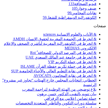
فيديو الصحافة
133
ضيف وحوار
105
نقابات المحامين
99
الكونفدرالية الديمقراطية للشغل
59
صفحات
& الآداب والعلوم الإنسانية sciences
& انخرط في الجمعية المغربية لحقوق الإنسان AMDH
& انخرط في الكونفدرالية المغربية لناشري الصحف والإعلام
الإلكتروني MEDIAS
& انخرط في المرصد الدولي للصحافة ٌ Roi
& انخرط في جامعة عبد المالك السعدي UAE
& انخرط في حملة التكريم VIP
& انخرط في حملة تكريم حفظة القرآن ISLAME
& انخرط في نقابة التعليم العالي والأحياء الجامعية SUP
& انخرط في نقابة المحامون AVOCATS
الحطابي: انتخابات المجلس خارج الهيئات “تجاوز غير مشروع”
الرئيسية
بلاغ توضيحي من الهيئة الوطنية لتراجمة المغرب
بيان تنويه بالنقيب الدكتور حسن برهون
حملة تضامن إعلامي مع الزفزافي
سلسلة دورات التكوين والتأطير المتعددة التخصصات
سياسة الخصوصية