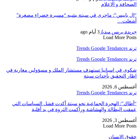
الصحافة و الإعلام
“إل باييس”: ماجرى في سبتة يشبه “مسيرة خضراء مصغرة”
أشعلت…
جريدة بريس ميديا
3 أيام ago
Load More Posts
ترند Trends Google Tendances
ترند Trends Google Tendances
شكوى في إسبانيا تستهدف مستشار الملك و مسؤولين مغاربة في
إطار التحقيق بأحداث سبتة
أغسطس 6, 2026
ترند Trends Google Tendances
“أطاك”: الهجرة الجماعية نحو سبتة أكدت فشل السياسات التي
عمقت البطالة والهشاشة وراكمت الثروة في يد أقلية
أغسطس 3, 2026
Load More Posts
حقوق الإنسان