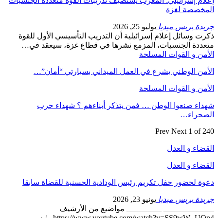
إعلام إسرائيلي: المغرب يستضيف تدريبات القوة متعددة الجنسيات
المخصصة لغزة
جريدة بريس ميديا
يوليو 25, 2026
ذكرت وسائل إعلام إسرائيلية أن التدريب التأسيسي الأول للقوة
متعددة الجنسيات، المزمع نشرها في قطاع غزة، سيعقد في…
الأمن و القوات المسلحة
الأمن الوطني يشرع في العمل الميداني بسيارتي “أمان”…
الأمن و القوات المسلحة
شهداء صنعوا الوطن … فمن يتذكر أبناءهم ؟ شهداء حرب
الصحراء…
Prev
Next
1 of 240
القضاء و العدل
القضاء و العدل
دعوة لحضور حفل تكريم رئيس الودادية الحسنية للقضاة سابقا
جريدة بريس ميديا
يونيو 23, 2026
_____________ _________ مواضيع من الأرشيف
https://www.youtube.com/watch?v=SS9wW--UQn4 رئيس…