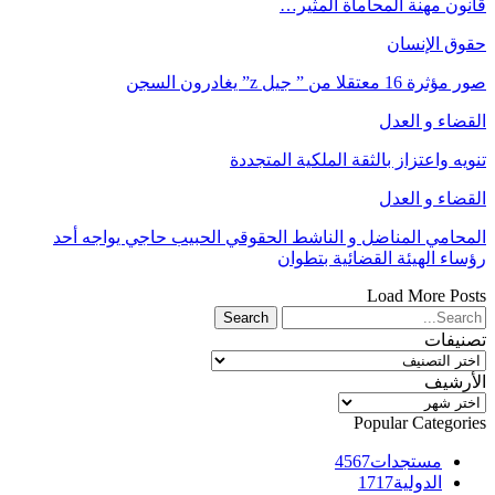
قانون مهنة المحاماة المثير…
حقوق الإنسان
صور مؤثرة 16 معتقلا من ” جيل z” يغادرون السجن
القضاء و العدل
تنويه واعتزاز بالثقة الملكية المتجددة
القضاء و العدل
المحامي المناضل و الناشط الحقوقي الحبيب حاجي يواجه أحد
رؤساء الهيئة القضائية بتطوان
Load More Posts
تصنيفات
تصنيفات
الأرشيف
الأرشيف
Popular Categories
مستجدات
4567
الدولية
1717