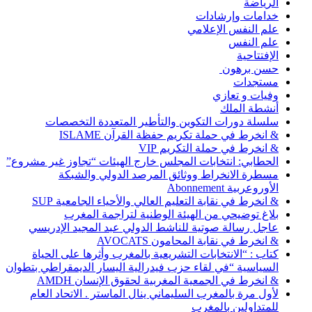
الرياضة
خدامات وإرشادات
علم النفس الإعلامي
علم النفس
الإفتتاحية
حسن برهون
مستجدات
وفيات و تعازي
أنشطة الملك
سلسلة دورات التكوين والتأطير المتعددة التخصصات
& انخرط في حملة تكريم حفظة القرآن ISLAME
& انخرط في حملة التكريم VIP
الحطابي: انتخابات المجلس خارج الهيئات “تجاوز غير مشروع”
مسطرة الانخراط ووثائق المرصد الدولي والشبكة
الأوروعربية Abonnement
& انخرط في نقابة التعليم العالي والأحياء الجامعية SUP
بلاغ توضيحي من الهيئة الوطنية لتراجمة المغرب
عاجل رسالة صوتية للناشط الدولي عبد المجيد الإدريسي
& انخرط في نقابة المحامون AVOCATS
كتاب : “الانتخابات التشريعية بالمغرب وأثرها على الحياة
السياسية “في لقاء حزب فيدرالية اليسار الديمقراطي بتطوان
& انخرط في الجمعية المغربية لحقوق الإنسان AMDH
لأول مرة بالمغرب السليماني ينال الماستر . الاتحاد العام
للمتداولين بالمغرب