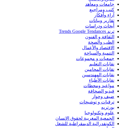
جامعات ومعاهد
كتب ومراجيع
آراء وأفكار
تقارير وبيانات
أبحاث ودراسات
ترند Trends Google Tendances
الثقافة و الفنون
الطب والصحة
الاقتصاد والأعمال
التنمية والسياحة
جمعيات و مجموعات
نقابات التعليم
نقابات المحامين
نقابات المهندسين
نقابات الأطباء
مواعيد ومحطات
فيديو الصحافة
ضيف وحوار
ترقيات و توشيحات
بورتريه
علوم وتكنولوجيا
الجمعية المغربية لحقوق الإنسان
الكونفدرالية الديمقراطية للشغل