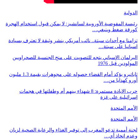
الدولية
رئيسة المفوضية الأوروبية لسانشيز: لا يمكن قبول استخدام الهجرة
كورقة ضغط وينبغي…
تزامنا مع أحداث سبتة.. نائب أمريكي ينشر وثيقة لا تعترف بسيادة
اسبانيا على سبتة…
البرلمان الإسباني يتجه للتصويت على منح الجنسية للصحراويين
المولودين قبل 1976
ثاباتيرو يؤكد أمام القضاء حصوله على مجوهرات بقيمة 1.3 مليون
أورو كهدايا من…
حرب الإبادة مستمرة: 8 شهداء بينهم أم وطفلتها في هجمات
إسرائيلية على غزة
الأمم المتحدة
الأمم المتحدة
لجنة أممية تدعو المغرب إلى توفير الغذاء والرعاية الصحية لزيان
وعدم اتخاذ أي…