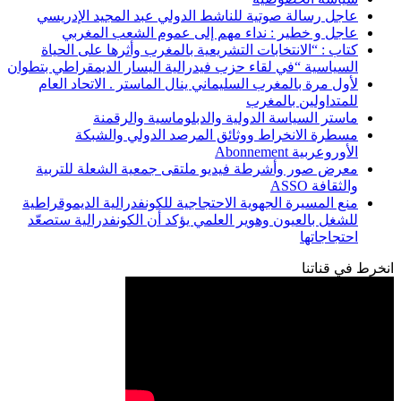
عاجل رسالة صوتية للناشط الدولي عبد المجيد الإدريسي
عاجل و خطير : نداء مهم إلى عموم الشعب المغربي
كتاب : “الانتخابات التشريعية بالمغرب وأثرها على الحياة
السياسية “في لقاء حزب فيدرالية اليسار الديمقراطي بتطوان
لأول مرة بالمغرب السليماني ينال الماستر . الاتحاد العام
للمتداولين بالمغرب
ماستر السياسة الدولية والدبلوماسية والرقمنة
مسطرة الانخراط ووثائق المرصد الدولي والشبكة
الأوروعربية Abonnement
معرض صور وأشرطة فيديو ملتقى جمعية الشعلة للتربية
والثقافة ASSO
منع المسيرة الجهوية الاحتجاجية للكونفدرالية الديموقراطية
للشغل بالعيون وهوير العلمي يؤكد أن الكونفدرالية ستصعّد
احتجاجاتها
انخرط في قناتنا