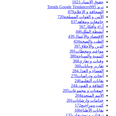
حقوق الإنسان
1021
ترند Trends Google Tendances
995
الصحافة و الإعلام
879
الأمن و القوات المسلحة
720
جامعات ومعاهد
637
آراء وأفكار
567
أنشطة الملك
446
الاقتصاد والأعمال
439
الطب والصحة
434
الدين والأخلاق
397
مواعيد ومحطات
391
التنمية والسياحة
380
وفيات و تعازي
368
تقارير وبيانات
360
القضاء و العدل
284
أبحاث ودراسات
270
نقابات التعليم
246
الثقافة و الفنون
244
جمعيات و مجموعات
205
الأمم المتحدة
204
خدامات وإرشادات
201
كتب ومراجيع
172
نقابات الأطباء
166
ترقيات و توشيحات
135