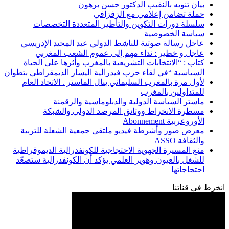
بيان تنويه بالنقيب الدكتور حسن برهون
حملة تضامن إعلامي مع الزفزافي
سلسلة دورات التكوين والتأطير المتعددة التخصصات
سياسة الخصوصية
عاجل رسالة صوتية للناشط الدولي عبد المجيد الإدريسي
عاجل و خطير : نداء مهم إلى عموم الشعب المغربي
كتاب : “الانتخابات التشريعية بالمغرب وأثرها على الحياة
السياسية “في لقاء حزب فيدرالية اليسار الديمقراطي بتطوان
لأول مرة بالمغرب السليماني ينال الماستر . الاتحاد العام
للمتداولين بالمغرب
ماستر السياسة الدولية والدبلوماسية والرقمنة
مسطرة الانخراط ووثائق المرصد الدولي والشبكة
الأوروعربية Abonnement
معرض صور وأشرطة فيديو ملتقى جمعية الشعلة للتربية
والثقافة ASSO
منع المسيرة الجهوية الاحتجاجية للكونفدرالية الديموقراطية
للشغل بالعيون وهوير العلمي يؤكد أن الكونفدرالية ستصعّد
احتجاجاتها
انخرط في قناتنا