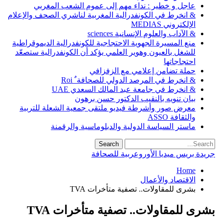
عاجل و خطير : نداء مهم إلى عموم الشعب المغربي
& انخرط في الكونفدرالية المغربية لناشري الصحف والإعلام
الإلكتروني MEDIAS
& الآداب والعلوم الإنسانية sciences
منع المسيرة الجهوية الاحتجاجية للكونفدرالية الديموقراطية
للشغل بالعيون وهوير العلمي يؤكد أن الكونفدرالية ستصعّد
احتجاجاتها
حملة تضامن إعلامي مع الزفزافي
& انخرط في المرصد الدولي للصحافة ٌ Roi
& انخرط في جامعة عبد المالك السعدي UAE
بيان تنويه بالنقيب الدكتور حسن برهون
معرض صور وأشرطة فيديو ملتقى جمعية الشعلة للتربية
والثقافة ASSO
ماستر السياسة الدولية والدبلوماسية والرقمنة
جريدة بريس ميديا الأوروعربية للصحافة
Home
الاقتصاد والأعمال
بشرى للمقاولات.. تصفية متأخرات TVA
بشرى للمقاولات.. تصفية متأخرات TVA