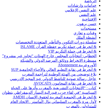
الرياضة
خدامات وإرشادات
علم النفس الإعلامي
علم النفس
الإفتتاحية
حسن برهون
مستجدات
وفيات و تعازي
أنشطة الملك
سلسلة دورات التكوين والتأطير المتعددة التخصصات
& انخرط في حملة تكريم حفظة القرآن ISLAME
& انخرط في حملة التكريم VIP
الحطابي: انتخابات المجلس خارج الهيئات “تجاوز غير مشروع”
مسطرة الانخراط ووثائق المرصد الدولي والشبكة
الأوروعربية Abonnement
& انخرط في نقابة التعليم العالي والأحياء الجامعية SUP
بلاغ توضيحي من الهيئة الوطنية لتراجمة المغرب
عاجل رسالة صوتية للناشط الدولي عبد المجيد الإدريسي
& انخرط في نقابة المحامون AVOCATS
كتاب : “الانتخابات التشريعية بالمغرب وأثرها على الحياة
السياسية “في لقاء حزب فيدرالية اليسار الديمقراطي بتطوان
& انخرط في الجمعية المغربية لحقوق الإنسان AMDH
لأول مرة بالمغرب السليماني ينال الماستر . الاتحاد العام
للمتداولين بالمغرب