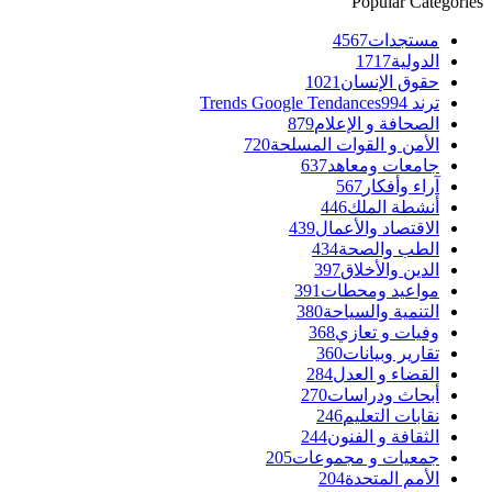
Popular Categories
مستجدات
4567
الدولية
1717
حقوق الإنسان
1021
ترند Trends Google Tendances
994
الصحافة و الإعلام
879
الأمن و القوات المسلحة
720
جامعات ومعاهد
637
آراء وأفكار
567
أنشطة الملك
446
الاقتصاد والأعمال
439
الطب والصحة
434
الدين والأخلاق
397
مواعيد ومحطات
391
التنمية والسياحة
380
وفيات و تعازي
368
تقارير وبيانات
360
القضاء و العدل
284
أبحاث ودراسات
270
نقابات التعليم
246
الثقافة و الفنون
244
جمعيات و مجموعات
205
الأمم المتحدة
204