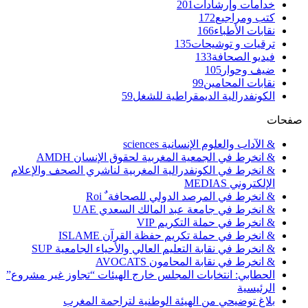
خدامات وإرشادات
201
كتب ومراجيع
172
نقابات الأطباء
166
ترقيات و توشيحات
135
فيديو الصحافة
133
ضيف وحوار
105
نقابات المحامين
99
الكونفدرالية الديمقراطية للشغل
59
صفحات
& الآداب والعلوم الإنسانية sciences
& انخرط في الجمعية المغربية لحقوق الإنسان AMDH
& انخرط في الكونفدرالية المغربية لناشري الصحف والإعلام
الإلكتروني MEDIAS
& انخرط في المرصد الدولي للصحافة ٌ Roi
& انخرط في جامعة عبد المالك السعدي UAE
& انخرط في حملة التكريم VIP
& انخرط في حملة تكريم حفظة القرآن ISLAME
& انخرط في نقابة التعليم العالي والأحياء الجامعية SUP
& انخرط في نقابة المحامون AVOCATS
الحطابي: انتخابات المجلس خارج الهيئات “تجاوز غير مشروع”
الرئيسية
بلاغ توضيحي من الهيئة الوطنية لتراجمة المغرب