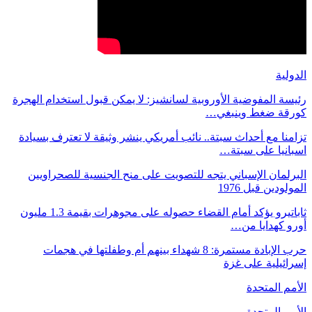
الدولية
رئيسة المفوضية الأوروبية لسانشيز: لا يمكن قبول استخدام الهجرة
كورقة ضغط وينبغي…
تزامنا مع أحداث سبتة.. نائب أمريكي ينشر وثيقة لا تعترف بسيادة
اسبانيا على سبتة…
البرلمان الإسباني يتجه للتصويت على منح الجنسية للصحراويين
المولودين قبل 1976
ثاباتيرو يؤكد أمام القضاء حصوله على مجوهرات بقيمة 1.3 مليون
أورو كهدايا من…
حرب الإبادة مستمرة: 8 شهداء بينهم أم وطفلتها في هجمات
إسرائيلية على غزة
الأمم المتحدة
الأمم المتحدة