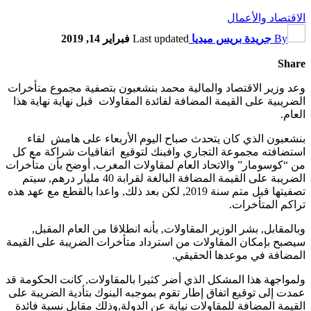
الاقتصاد والأعمال
By
جريدة بريس ميديا
Last updated
فبراير 14, 2019
Share
وعد وزير الاقتصاد والمالية محمد بنشعبون بتصفية مجموع متأخرات
الضريبية على القيمة المضافة لفائدة المقاولات قبل نهاية نهاية هذا
العام.
بنشعبون الذي كان يتحدث صباح اليوم الأربعاء على هامش لقاء
استضافته مجموعة التجاري وافبنك لتوقيع اتفاقيات شراكة مع كل
من “كوسومار” والاتحاد العام لمقاولات المغرب, أوضح بأن متأخرات
الضريبة على القيمة المضافة البالغة لقرابة 40 مليار درهم, سيتم
تصفيتها قبل متم سنة 2019, لكن بعد ذلك, واعدا بالقطع مع عهد هذه
تراكم المتأخرات.
وبالمقابل, بشر الوزير المقاولات, بأنه انطلاقا من العام المقبل,
سيصبح بإمكان المقاولات من استرداد متأخرات الضريبة على القيمة
المضافة في موعدها الحقيقي.
ولمواجهة هذا المشكل الذي أضر كثيرا بالمقاولات, كانت الحكومة قد
عمدت إلى توقيع اتفاق إطار تقوم بموجبه البنوك بتأدية الضريبة على
القيمة المضافة للمقاولات نيابة عن الدولة,وذلك مقابل نسبة فائدة