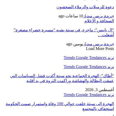
دعوة للزميلات والزملاء الصحفيون
جريدة بريس ميديا
10 ساعات ago
الصحافة و الإعلام
“إل باييس”: ماجرى في سبتة يشبه “مسيرة خضراء مصغرة”
أشعلت…
جريدة بريس ميديا
يومين ago
Load More Posts
ترند Trends Google Tendances
ترند Trends Google Tendances
“أطاك”: الهجرة الجماعية نحو سبتة أكدت فشل السياسات التي
عمقت البطالة والهشاشة وراكمت الثروة في يد أقلية
أغسطس 3, 2026
ترند Trends Google Tendances
الهجرة إلى سبتة خلفت حوالي 100 وفاة واستمرار صمت الحكومة
استخفاف بالمجتمع