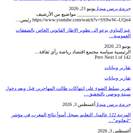
جريدة بريس ميديا
يونيو 23, 2026
_____________ _________ مواضيع من الأرشيف
https://www.youtube.com/watch?v=SS9wW--UQn4 رئيس…
عبد النباوي يدعو إلى تطوير الإطار القانوني الخاص بالصفقات
العمومية…
يونيو 23, 2026
الرئيسية سياسة مجتمع اقتصاد رياضة رأي ثقافة…
Prev
Next
1 of 142
تقارير وبيانات
تقارير وبيانات
تقرير يسلط الضوء على انتهاكات طالت المهاجرين قبل وبعد دخول
سبتة ويوصي بالتحقيق…
جريدة بريس ميديا
أغسطس 3, 2026
المرتبة 122 عالميا.. التعليم يسجل أسوأ نتائج المغرب في مؤشر
“ليغاتوم”…
أغسطس 3, 2026