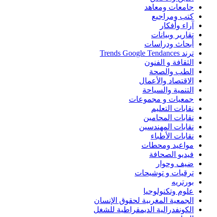
جامعات ومعاهد
كتب ومراجيع
آراء وأفكار
تقارير وبيانات
أبحاث ودراسات
ترند Trends Google Tendances
الثقافة و الفنون
الطب والصحة
الاقتصاد والأعمال
التنمية والسياحة
جمعيات و مجموعات
نقابات التعليم
نقابات المحامين
نقابات المهندسين
نقابات الأطباء
مواعيد ومحطات
فيديو الصحافة
ضيف وحوار
ترقيات و توشيحات
بورتريه
علوم وتكنولوجيا
الجمعية المغربية لحقوق الإنسان
الكونفدرالية الديمقراطية للشغل