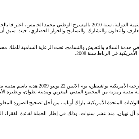
وكان محمد سعيد المجاهد، موضع تكريم من لدن الوكالة الأمريكية للتنمية الدولية،
عارف والتعاون والتشارك والتسامح والحوار الحضاري، حيث سبق أن
 في خدمة السلام والتعايش والتسامح، تحت الرعاية السامية للملك 
مريكية في الرباط سنة 2008.
وفي إطار تفعيل الدبلوماسية الموازية قدم سعيد
ة مدنية رمزية من المجتمع المدني المغربي ومدينة تطوان، ونظيره الأ
ات المتحدة الأمريكية، باراك أوباما، من أجل تصحيح الصورة المغلوط
ل نهيان، منذ عشر سنوات، وذلك في إطار الحملة لفائدة الفقراء ال