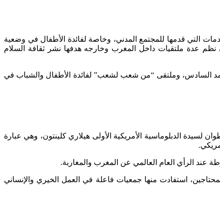
 سنة 2010 بالمسرح الوطني محمد الخامس، اعترافا بالخدمات التي قدمها للمجتمع المدني، وخاصة لفائدة الأطفال في وضعية
 نظم عدة ملتقيات داخل المغرب وخارجه هدفها نشر ثقافة السلام
محمد السادس، وملتقى “من شعب لشعب” لفائدة الأطفال والشباب في
 المجاهد، بوزارة الخارجية الأمريكية بواشنطن، يوم الاثنين 22 يونيو 2009 هدية باسم مدينة تطوان لسيدة الدبلوماسية الأمريكية الأولى هيلاري كلينتون، وهي عبارة
مريكي.
ة عند الرأي العام العالمي عن المغرب والمغاربة.
محتاجين، استفادت منها جمعيات فاعلة في العمل الخيري والإنساني