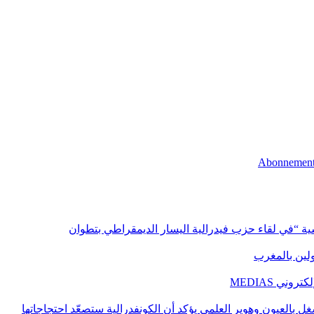
اسية “في لقاء حزب فيدرالية اليسار الديمقراطي بتطوان
اولين بالمغرب
ني MEDIAS
غل بالعيون وهوير العلمي يؤكد أن الكونفدرالية ستصعّد احتجاجاتها