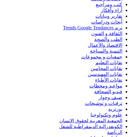
كتب ومراجيع
آراء وأفكار
تقارير وبيانات
أبحاث ودراسات
ترند Trends Google Tendances
الثقافة و الفنون
الطب والصحة
الاقتصاد والأعمال
التنمية والسياحة
جمعيات و مجموعات
نقابات التعليم
نقابات المحامين
نقابات المهندسين
نقابات الأطباء
مواعيد ومحطات
فيديو الصحافة
ضيف وحوار
ترقيات و توشيحات
بورتريه
علوم وتكنولوجيا
الجمعية المغربية لحقوق الإنسان
الكونفدرالية الديمقراطية للشغل
الرياضة