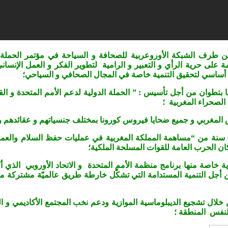
رف الشبكة الأوروعربية للصحافة و السياحة في مؤتمر الحملة الد
ة على حرية الرأي و التعبير و الرامية لتطوير الفكر و العمل الإنس
ط أساسي لتحقيق التنمية خاصة في المجال الصحافي و السياحي؛
لوطني للإعلام أيام 21 و 22 نونبر 2020 بفندق ريجينا بتطوان من أجل تأسيس : ” الحملة الدولية
لصحراء المغربية ؛
جيش المغربي و جميع ضحايا فيروس كورونا بمختلف جنسياتهم و عقائدهم و
وأبرز المؤتمر الأهمية الاستراتيجية للجيش المغربي بمناسبة مرور 60 سنة من “مساهمة المملكة المغرب
ن الحرب العامة للقوات المسلحة الملكية؛
خاصة منها برنامج منظمة الأمم المتحدة و الاتحاد الأوروبي الذي أك
امه بتحقيق ما جاء في جدول أعمال الأمم المتحدة لسنة 2030 من أجل التنمية المستدامة التي تشكّل
ل تشجيع الديبلوماسية الموازية ودعم نخب المجتمع الأكاديمي و الم
لنفس المنطقة ؛