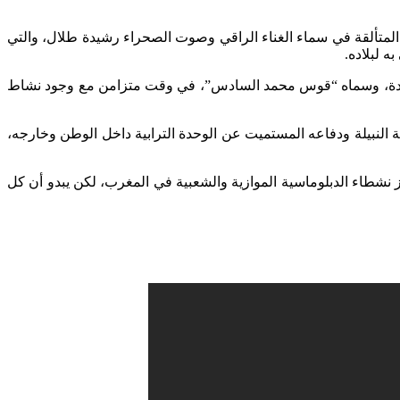
سري بولاية تطوان في أبريل 2013، وهو تكريم حضرته الفنانة العربية المتألقة في سماء الغناء الراقي وصوت الصحراء رشيدة طلال، والتي
ه لبلاده.
 سنة 1999، حيث نصب قوسا تقليديا مغربيا في مدخل البلدة، وسماه “قوس محمد السادس”، في وقت متزامن مع وجود نشاط
انية النبيلة ودفاعه المستميت عن الوحدة الترابية داخل الوطن وخارجه،
 نشطاء الدبلوماسية الموازية والشعبية في المغرب، لكن يبدو أن كل