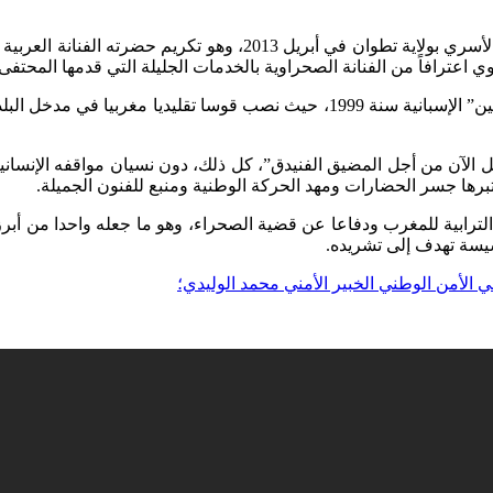
وكان سعيد المجاهد موضع تكريم من طرف جمعية أم الأيتام للتكفل الأ
 اعترافاً من الفنانة الصحراوية بالخدمات الجليلة التي قدمها المحتفى ب
وسبق لمجاهد أن قام بنشاط دبلوماسي واجتماعي مثير في بلدة “أوخين” الإسبانية
ية العمل الآن من أجل المضيق الفنيدق”، كل ذلك، دون نسيان مواقفه الإنس
برها جسر الحضارات ومهد الحركة الوطنية ومنبع للفنون الجميلة.
الترابية للمغرب ودفاعا عن قضية الصحراء، وهو ما جعله واحدا من أبرز
سيسة تهدف إلى تشريده.
ي الأمن الوطني الخبير الأمني محمد الوليدي؛