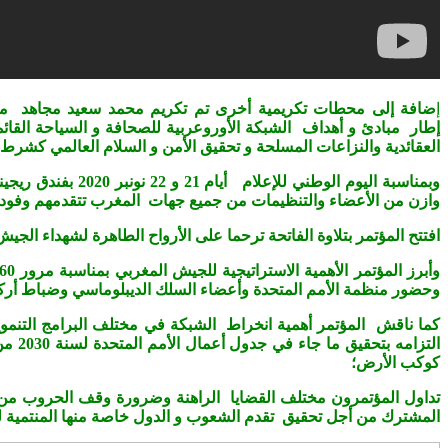
إ
ضافة إلى محطات تكريمية أخرى تم تكريم محمد سعيد مجاهد من ط
إطار مبادئ
و أهداف الشبكة الأوروعربية للصحافة و السياحة القائم
العقائدية والنزاعات المسلحة و تحقيق الأمن و السلام العالمي كشر
وبمناسبة اليوم ا
وازن من الأعضاء والتنظيمات من جميع جهات المغرب تتقدمهم وفود ا
افتتح المؤتمر بتلاوة الفاتحة ترحما على الأرواح الطاهرة لشهداء ال
وحضور منظمة الأمم المتحدة وأعضاء السلك الديبلوماسي وضباط أركا
كما ناقش المؤتمر أهمية انخراط الشبكة في مختلف البرامج التنموية 
التز
كوكب الأرض؛
تداول المؤتمرون مختلف القضايا الراهنة وضرورة وقف الحروب من خلا
المشترك من أجل تحقيق تقدم الشعوب و الدول خاصة منها المنتمية 