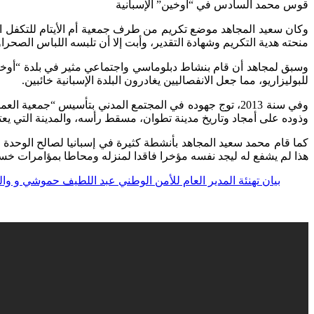
قوس محمد السادس في “أوخين” الإسبانية
منحته هدية التكريم وشهادة التقدير، وأبت إلا أن تلبسه اللباس الصحراوي
للبوليزاريو، مما جعل الانفصاليين يغادرون البلدة الإسبانية خائبين.
وفي سنة 2013، توج جهوده في المجتمع المدني بتأسيس “جمع
وذوده على أمجاد وتاريخ مدينة تطوان، مسقط رأسه، والمدينة التي يعت
كما قام محمد سعيد المجاهد بأنشطة كثيرة في إسبانيا لصالح الوحدة 
هذا لم يشفع له ليجد نفسه مؤخرا فاقدا لمنزله ومحاطا بمؤامرات خ
بيان تهنئة المدير العام للأمن الوطني عبد اللطيف حموشي و وال