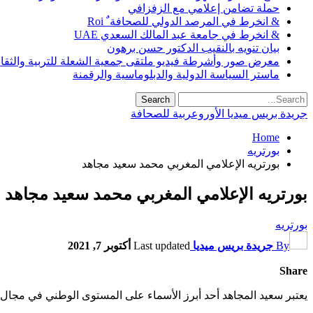
حملة تضامن إعلامي مع الزفزافي
& انخرط في المرصد الدولي للصحافة ٌ Roi
& انخرط في جامعة عبد المالك السعدي UAE
بيان تنويه بالنقيب الدكتور حسن برهون
معرض صور وأشرطة فيديو ملتقى جمعية الشعلة للتربية والثقافة SO
ماستر السياسة الدولية والدبلوماسية والرقمنة
جريدة بريس ميديا الأوروعربية للصحافة
Home
بورتريه
بورتريه الإعلامي المغربي محمد سعيد مجاهد
بورتريه الإعلامي المغربي محمد سعيد مجاهد
بورتريه
By
جريدة بريس ميديا
Last updated
أكتوبر 7, 2021
Share
يعتبر سعيد المجاهد أحد أبرز الأسماء على المستوى الوطني في مجال