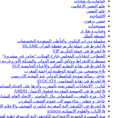
خدامات وإرشادات
علم النفس الإعلامي
علم النفس
الإفتتاحية
حسن برهون
مستجدات
وفيات و تعازي
أنشطة الملك
سلسلة دورات التكوين والتأطير المتعددة التخصصات
& انخرط في حملة تكريم حفظة القرآن ISLAME
& انخرط في حملة التكريم VIP
الحطابي: انتخابات المجلس خارج الهيئات “تجاوز غير مشروع”
مسطرة الانخراط ووثائق المرصد الدولي والشبكة الأوروعربية Abonnement
& انخرط في نقابة التعليم العالي والأحياء الجامعية SUP
بلاغ توضيحي من الهيئة الوطنية لتراجمة المغرب
عاجل رسالة صوتية للناشط الدولي عبد المجيد الإدريسي
& انخرط في نقابة المحامون AVOCATS
كتاب : “الانتخابات التشريعية بالمغرب وأثرها على الحياة السي
& انخرط في الجمعية المغربية لحقوق الإنسان AMDH
لأول مرة بالمغرب السليماني ينال الماستر . الاتحاد العام للمتد
عاجل و خطير : نداء مهم إلى عموم الشعب المغربي
& انخرط في الكونفدرالية المغربية لناشري الصحف والإعلام الإلكترو
& الآداب والعلوم الإنسانية sciences
منع المسيرة الجهوية الاحتجاجية للكونفدرالية الديموقراطية للش