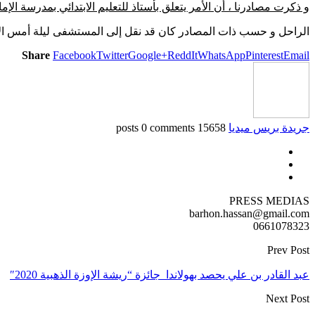
و ذكرت مصادرنا ، أن الأمر يتعلق بأستاذ للتعليم الابتدائي بمدرسة الإم
الراحل و حسب ذات المصادر كان قد نقل إلى المستشفى ليلة أمس الأرب
Share
Facebook
Twitter
Google+
ReddIt
WhatsApp
Pinterest
Email
جريدة بريس ميديا
15658 posts
0 comments
PRESS MEDIAS
barhon.hassan@gmail.com
0661078323
Prev Post
عبد القادر بن علي يحصد بهولاندا جائزة “ريشة الإوزة الذهبية 2020″
Next Post