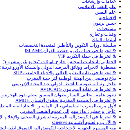
خدامات وإرشادات
علم النفس الإعلامي
علم النفس
الإفتتاحية
حسن برهون
مستجدات
وفيات و تعازي
أنشطة الملك
سلسلة دورات التكوين والتأطير المتعددة التخصصات
& انخرط في حملة تكريم حفظة القرآن ISLAME
& انخرط في حملة التكريم VIP
الحطابي: انتخابات المجلس خارج الهيئات “تجاوز غير مشروع”
مسطرة الانخراط ووثائق المرصد الدولي والشبكة الأوروعربية Abonnement
& انخرط في نقابة التعليم العالي والأحياء الجامعية SUP
بلاغ توضيحي من الهيئة الوطنية لتراجمة المغرب
عاجل رسالة صوتية للناشط الدولي عبد المجيد الإدريسي
& انخرط في نقابة المحامون AVOCATS
دعوة عامة : تحالف اليسار تطوان المضيق ينظم ندوة الهجرة و
& انخرط في الجمعية المغربية لحقوق الإنسان AMDH
لأول مرة بالمغرب السليماني ينال الماستر . الاتحاد العام للمتد
عاجل و خطير : نداء مهم إلى عموم الشعب المغربي
& انخرط في الكونفدرالية المغربية لناشري الصحف والإعلام الإلكترو
& الآداب والعلوم الإنسانية sciences
منع المسيرة الجهوية الاحتجاجية للكونفدرالية الديموقراطية للش