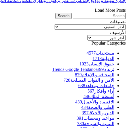
جنازة مهيبة و توديع جماعي لــ عمر برهون، وتعازي تعكس مكانته الكب
Load More Posts
تصنيفات
تصنيفات
الأرشيف
الأرشيف
Popular Categories
مستجدات
4577
الدولية
1718
حقوق الإنسان
1023
ترند Trends Google Tendances
995
الصحافة و الإعلام
879
الأمن و القوات المسلحة
720
جامعات ومعاهد
638
آراء وأفكار
567
أنشطة الملك
446
الاقتصاد والأعمال
439
الطب والصحة
434
الدين والأخلاق
397
مواعيد ومحطات
391
التنمية والسياحة
380