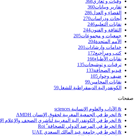
وفيات و تعازي
368
تقارير وبيانات
360
القضاء و العدل
286
أبحاث ودراسات
270
نقابات التعليم
246
الثقافة و الفنون
244
جمعيات و مجموعات
205
الأمم المتحدة
204
خدامات وإرشادات
201
كتب ومراجيع
172
نقابات الأطباء
166
ترقيات و توشيحات
135
فيديو الصحافة
133
ضيف وحوار
105
نقابات المحامين
99
الكونفدرالية الديمقراطية للشغل
59
صفحات
& الآداب والعلوم الإنسانية sciences
& انخرط في الجمعية المغربية لحقوق الإنسان AMDH
& انخرط في الكونفدرالية المغربية لناشري الصحف والإعلام الإلكترو
& انخرط في المرصد الدولي للصحافة ٌ Roi
& انخرط في جامعة عبد المالك السعدي UAE