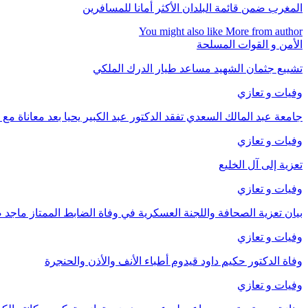
المغرب ضمن قائمة البلدان الأكثر أمانا للمسافرين
You might also like
More from author
الأمن و القوات المسلحة
تشييع جثمان الشهيد مساعد طيار الدرك الملكي
وفيات و تعازي
​جامعة عبد المالك السعدي تفقد الدكتور عبد الكبير يحيا بعد معاناة مع
وفيات و تعازي
تعزية إلى آل الخليع
وفيات و تعازي
بيان تعزية الصحافة واللجنة العسكرية في وفاة الضابط الممتاز ماجد
وفيات و تعازي
وفاة الدكتور حكيم داود قيدوم أطباء الأنف والأذن والحنجرة
وفيات و تعازي