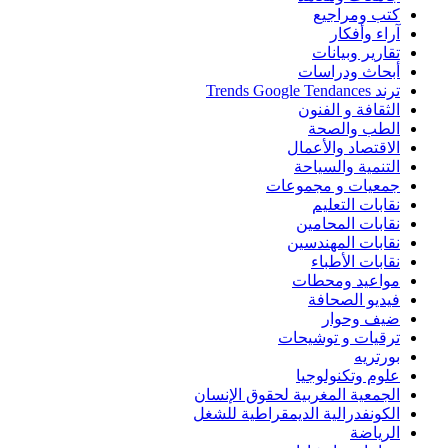
كتب ومراجيع
آراء وأفكار
تقارير وبيانات
أبحاث ودراسات
ترند Trends Google Tendances
الثقافة و الفنون
الطب والصحة
الاقتصاد والأعمال
التنمية والسياحة
جمعيات و مجموعات
نقابات التعليم
نقابات المحامين
نقابات المهندسين
نقابات الأطباء
مواعيد ومحطات
فيديو الصحافة
ضيف وحوار
ترقيات و توشيحات
بورتريه
علوم وتكنولوجيا
الجمعية المغربية لحقوق الإنسان
الكونفدرالية الديمقراطية للشغل
الرياضة