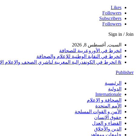
Likes
Followers
Subscribers
Followers
Sign in / Join
السبت, أغسطس 8, 2026
انخرط في الأوروعربية للصحافة
انخرط في النقابة الوطنية للإعلام والصحافة
& انخرط في الكونفدرالية المغربية لناشري الصحف والإعلام الإلكترو
Publisher
الرئيسية
الدولية
Internationale
الصحافة و الإعلام
الأمم المتحدة
الأمن و القوات المسلحة
حقوق الإنسان
القضاء و العدل
الدين والأخلاق
جامعات ومعاهد