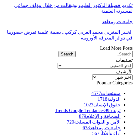
تكريم فضيلة الدكتور الطيب بوتبقالت من خلال مؤلف جماعي
لمسيرته العلمية
جامعات ومعاهد
الخبير المغربي محمد العربي كركب.. بصمة علمية تفرض حضورها
في دوائر المعرفة الأوروبية
Load More Posts
تصنيفات
تصنيفات
الأرشيف
الأرشيف
Popular Categories
مستجدات
4577
الدولية
1718
حقوق الإنسان
1023
ترند Trends Google Tendances
995
الصحافة و الإعلام
879
الأمن و القوات المسلحة
720
جامعات ومعاهد
638
آراء وأفكار
567