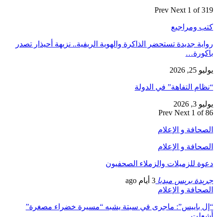
Prev
Next
1 of 319
كتب ومراجيع
رواية جديدة تستحضر الذاكرة والهوية الريفية.. نزيهة أحيذار تصدر
باكورة…
يوليو 25, 2026
“نظام التفاهة” في الدولة
يوليو 3, 2026
Prev
Next
1 of 86
الصحافة و الإعلام
الصحافة و الإعلام
دعوة للزميلات والزملاء الصحفيون
جريدة بريس ميديا
3 أيام ago
الصحافة و الإعلام
“إل باييس”: ماجرى في سبتة يشبه “مسيرة خضراء مصغرة”
أشعلت…