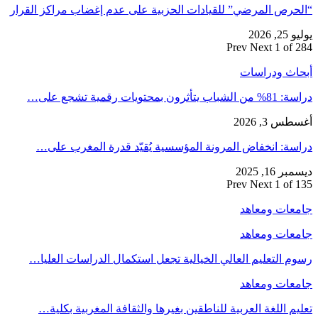
“الحرص المرضي” للقيادات الحزبية على عدم إغضاب مراكز القرار
يوليو 25, 2026
Prev
Next
1 of 284
أبحاث ودراسات
دراسة: 81% من الشباب يتأثرون بمحتويات رقمية تشجع على…
أغسطس 3, 2026
دراسة: انخفاض المرونة المؤسسية يُقيّد قدرة المغرب على…
ديسمبر 16, 2025
Prev
Next
1 of 135
جامعات ومعاهد
جامعات ومعاهد
رسوم التعليم العالي الخيالية تجعل استكمال الدراسات العليا…
جامعات ومعاهد
تعليم اللغة العربية للناطقين بغيرها والثقافة المغربية بكلية…