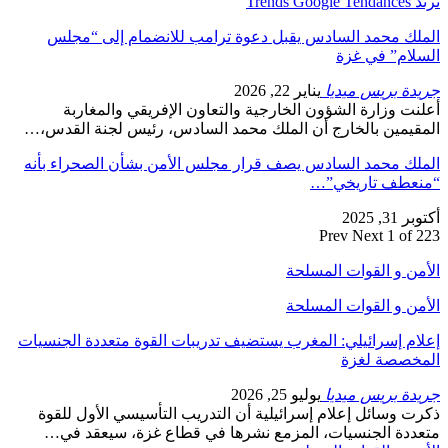
ترند Trends Google Tendances
الملك محمد السادس يقبل دعوة ترامب للانضمام إلى “مجلس
السلام” في غزة
جريدة بريس ميديا
يناير 22, 2026
أعلنت وزارة الشؤون الخارجية والتعاون الإفريقي والمغاربة
المقيمين بالخارج أن الملك محمد السادس، رئيس لجنة القدس،…
الملك محمد السادس يصف قرار مجلس الأمن بشأن الصحراء بأنه
“منعطف تاريخي”…
أكتوبر 31, 2025
Prev
Next
1 of 223
الأمن و القوات المسلحة
الأمن و القوات المسلحة
إعلام إسرائيلي: المغرب يستضيف تدريبات القوة متعددة الجنسيات
المخصصة لغزة
جريدة بريس ميديا
يوليو 25, 2026
ذكرت وسائل إعلام إسرائيلية أن التدريب التأسيسي الأول للقوة
متعددة الجنسيات، المزمع نشرها في قطاع غزة، سيعقد في…