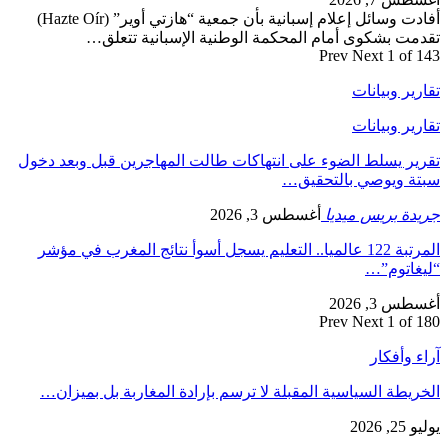
أفادت وسائل إعلام إسبانية بأن جمعية “هازتي أوير” (Hazte Oír)
تقدمت بشكوى أمام المحكمة الوطنية الإسبانية تتعلق…
Prev
Next
1 of 143
تقارير وبيانات
تقارير وبيانات
تقرير يسلط الضوء على انتهاكات طالت المهاجرين قبل وبعد دخول
سبتة ويوصي بالتحقيق…
جريدة بريس ميديا
أغسطس 3, 2026
المرتبة 122 عالميا.. التعليم يسجل أسوأ نتائج المغرب في مؤشر
“ليغاتوم”…
أغسطس 3, 2026
Prev
Next
1 of 180
آراء وأفكار
الخريطة السياسية المقبلة لا ترسم بإرادة المغاربة بل بميزان…
يوليو 25, 2026