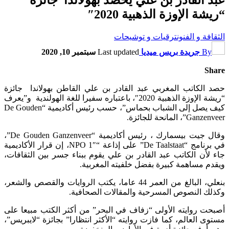
“ريشة الإوزة الذهبية 2020″
الثقافة و الفنون
ترقيات و توشيحات
By
جريدة بريس ميديا
Last updated
سبتمبر 10, 2020
Share
حصد الكاتب المغربي عبد القادر بن علي القاطن بهولاندا جائزة
“ريشة الإوزة الذهبية 2020″، باعتباره سفيرا للغة الهولندية و”يعرف
كيف يصل إلى الشباب بحماس”، حسب رئيس أكاديمية “De Gouden
Ganzenveer”، المانحة للجائزة.
وقال جيت بيسمارك ، رئيس أكاديمية “De Gouden Ganzenveer”،
في برنامج “De Taalstaat” على إذاعة “NPO 1″، إن قرار الأكاديمية
جاء لأن الكاتب عبد القادر بن علي يقوم ببناء جسر بين الثقافات،
ويقدم مساهمة كبيرة بفضل خلفيته المغربية.
بنعلي، البالغ من العمر 44 عاما، يكتب الروايات والقصص والشعر،
وكذلك النصوص المسرحية والمقالات الصحافية.
أصبحت روايته الأولى “زفاف في البحر” من أكثر الكتب مبيعا على
مستوى العالم، كما فازت روايته “الأكثر انتظارا” بجائزة “لايبريس”،