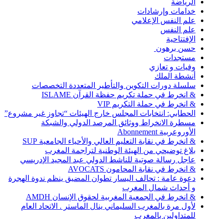
الرياضة
خدامات وإرشادات
علم النفس الإعلامي
علم النفس
الإفتتاحية
حسن برهون
مستجدات
وفيات و تعازي
أنشطة الملك
سلسلة دورات التكوين والتأطير المتعددة التخصصات
& انخرط في حملة تكريم حفظة القرآن ISLAME
& انخرط في حملة التكريم VIP
الحطابي: انتخابات المجلس خارج الهيئات “تجاوز غير مشروع”
مسطرة الانخراط ووثائق المرصد الدولي والشبكة
الأوروعربية Abonnement
& انخرط في نقابة التعليم العالي والأحياء الجامعية SUP
بلاغ توضيحي من الهيئة الوطنية لتراجمة المغرب
عاجل رسالة صوتية للناشط الدولي عبد المجيد الإدريسي
& انخرط في نقابة المحامون AVOCATS
دعوة عامة : تحالف اليسار تطوان المضيق ينظم ندوة الهجرة
و أحداث شمال المغرب
& انخرط في الجمعية المغربية لحقوق الإنسان AMDH
لأول مرة بالمغرب السليماني ينال الماستر . الاتحاد العام
للمتداولين بالمغرب