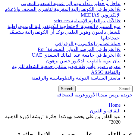
عاجل و خطير : نداء مهم إلى عموم الشعب المغربي
& انخرط في الكونفدرالية المغربية لناشري الصحف والإعلام
الإلكتروني MEDIAS
& الآداب والعلوم الإنسانية sciences
منع المسيرة الجهوية الاحتجاجية للكونفدرالية الديموقراطية
للشغل بالعيون وهوير العلمي يؤكد أن الكونفدرالية ستصعّد
احتجاجاتها
حملة تضامن إعلامي مع الزفزافي
& انخرط في المرصد الدولي للصحافة ٌ Roi
& انخرط في جامعة عبد المالك السعدي UAE
بيان تنويه بالنقيب الدكتور حسن برهون
معرض صور وأشرطة فيديو ملتقى جمعية الشعلة للتربية
والثقافة ASSO
ماستر السياسة الدولية والدبلوماسية والرقمنة
جريدة بريس ميديا الأوروعربية للصحافة
Home
الثقافة و الفنون
عبد القادر بن علي يحصد بهولاندا جائزة “ريشة الإوزة الذهبية
2020″
عبد القادر بن علي يحصد بهولاندا جائزة