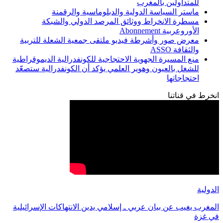
للمتداولين بالمغرب
ماستر السياسة الدولية والدبلوماسية والرقمنة
مسطرة الانخراط ووثائق المرصد الدولي والشبكة
الأوروعربية Abonnement
معرض صور وأشرطة فيديو ملتقى جمعية الشعلة للتربية
والثقافة ASSO
منع المسيرة الجهوية الاحتجاجية للكونفدرالية الديموقراطية
للشغل بالعيون وهوير العلمي يؤكد أن الكونفدرالية ستصعّد
احتجاجاتها
انخرط في قناتنا
الدولية
المغرب يغيب عن بيان عربي ـ إسلامي يدين الانتهاكات الإسرائيلية
في غزة