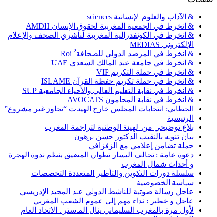
& الآداب والعلوم الإنسانية sciences
& انخرط في الجمعية المغربية لحقوق الإنسان AMDH
& انخرط في الكونفدرالية المغربية لناشري الصحف والإعلام
الإلكتروني MEDIAS
& انخرط في المرصد الدولي للصحافة ٌ Roi
& انخرط في جامعة عبد المالك السعدي UAE
& انخرط في حملة التكريم VIP
& انخرط في حملة تكريم حفظة القرآن ISLAME
& انخرط في نقابة التعليم العالي والأحياء الجامعية SUP
& انخرط في نقابة المحامون AVOCATS
الحطابي: انتخابات المجلس خارج الهيئات “تجاوز غير مشروع”
الرئيسية
بلاغ توضيحي من الهيئة الوطنية لتراجمة المغرب
بيان تنويه بالنقيب الدكتور حسن برهون
حملة تضامن إعلامي مع الزفزافي
دعوة عامة : تحالف اليسار تطوان المضيق ينظم ندوة الهجرة
و أحداث شمال المغرب
سلسلة دورات التكوين والتأطير المتعددة التخصصات
سياسة الخصوصية
عاجل رسالة صوتية للناشط الدولي عبد المجيد الإدريسي
عاجل و خطير : نداء مهم إلى عموم الشعب المغربي
لأول مرة بالمغرب السليماني ينال الماستر . الاتحاد العام