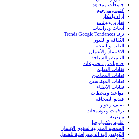
جامعات ومعاهد
كتب ومراجيع
آراء وأفكار
تقارير وبيانات
أبحاث ودراسات
ترند Trends Google Tendances
الثقافة و الفنون
الطب والصحة
الاقتصاد والأعمال
التنمية والسياحة
جمعيات و مجموعات
نقابات التعليم
نقابات المحامين
نقابات المهندسين
نقابات الأطباء
مواعيد ومحطات
فيديو الصحافة
ضيف وحوار
ترقيات و توشيحات
بورتريه
علوم وتكنولوجيا
الجمعية المغربية لحقوق الإنسان
الكونفدرالية الديمقراطية للشغل