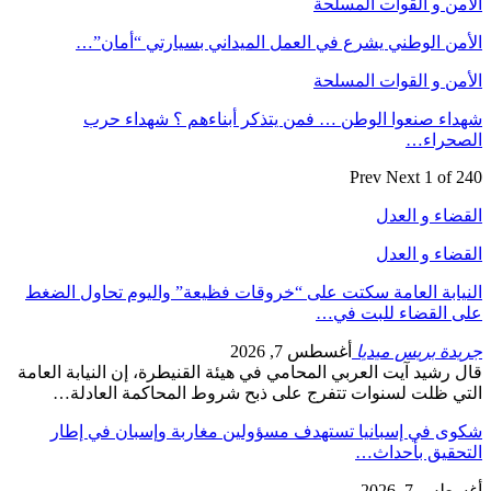
الأمن و القوات المسلحة
الأمن الوطني يشرع في العمل الميداني بسيارتي “أمان”…
الأمن و القوات المسلحة
شهداء صنعوا الوطن … فمن يتذكر أبناءهم ؟ شهداء حرب
الصحراء…
Prev
Next
1 of 240
القضاء و العدل
القضاء و العدل
النيابة العامة سكتت على “خروقات فظيعة” واليوم تحاول الضغط
على القضاء للبت في…
جريدة بريس ميديا
أغسطس 7, 2026
قال رشيد آيت العربي المحامي في هيئة القنيطرة، إن النيابة العامة
التي ظلت لسنوات تتفرج على ذبح شروط المحاكمة العادلة…
شكوى في إسبانيا تستهدف مسؤولين مغاربة وإسبان في إطار
التحقيق بأحداث…
أغسطس 7, 2026