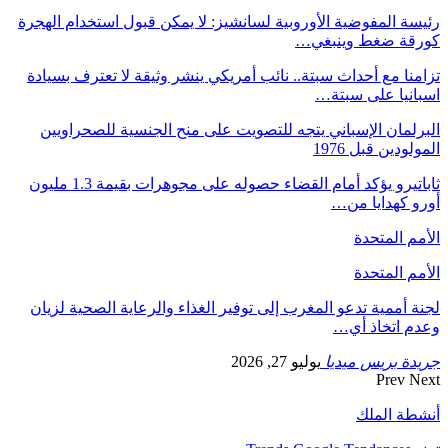
رئيسة المفوضية الأوروبية لسانشيز: لا يمكن قبول استخدام الهجرة
كورقة ضغط وينبغي…
تزامنا مع أحداث سبتة.. نائب أمريكي ينشر وثيقة لا تعترف بسيادة
اسبانيا على سبتة…
البرلمان الإسباني يتجه للتصويت على منح الجنسية للصحراويين
المولودين قبل 1976
ثاباتيرو يؤكد أمام القضاء حصوله على مجوهرات بقيمة 1.3 مليون
أورو كهدايا من…
الأمم المتحدة
الأمم المتحدة
لجنة أممية تدعو المغرب إلى توفير الغذاء والرعاية الصحية لزيان
وعدم اتخاذ أي…
جريدة بريس ميديا
يوليو 27, 2026
Prev
Next
أنشطة الملك