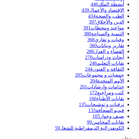
أنشطة الملك
446
الاقتصاد والأعمال
439
الطب والصحة
434
الدين والأخلاق
397
مواعيد ومحطات
391
التنمية والسياحة
380
وفيات و تعازي
368
تقارير وبيانات
360
القضاء و العدل
286
أبحاث ودراسات
270
نقابات التعليم
246
الثقافة و الفنون
244
جمعيات و مجموعات
205
الأمم المتحدة
204
خدامات وإرشادات
201
كتب ومراجيع
172
نقابات الأطباء
166
ترقيات و توشيحات
135
فيديو الصحافة
133
ضيف وحوار
105
نقابات المحامين
99
الكونفدرالية الديمقراطية للشغل
59
صفحات