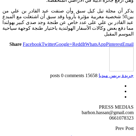
وهي أرفع جائزة أدبية في الأراضي المنخفضة.
يذكر أن مجلة تيل كيل سبق وأن صنفت عبد القادر بن علي من
بين50 شخصية مغربية مؤثرة بأروبا وقد سبق أن اشتغلت مع المبدع
عبد القادر بن علي على عدد خاص عن طنجة وجد صدى كبير بهولندا
مما دفع بعض وكالات الأسفار الهولندية باختيار طنجة كوجهة سياحية
الموسم المقبل
Share
Facebook
Twitter
Google+
ReddIt
WhatsApp
Pinterest
Email
جريدة بريس ميديا
15658 posts
0 comments
PRESS MEDIAS
barhon.hassan@gmail.com
0661078323
Prev Post