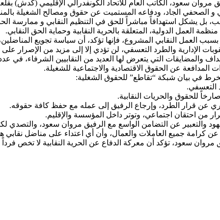
يق مروان سعود، الكاتب العام للاتحاد الكونفدرالي الإقليمي (كدش) بق
ي و الصحفي الجاد، ودفاعه المستميت عن حقوق ومصالح الشغيلة بالمن
 يشكل استهدافاً مباشراً للحق في التنظيم النقابي و ممارسة الحق في 
نظمة العمل الدولية، المتعلقة بالحرية النقابية وحماية الحق النقابي.
ام بسبب العمل النقابي المشروع، فإنها تؤكد، أن سياسة تجويع المناضلين
وبات الإدارية والطرد التعسفي، لن تؤدي إلا إلى مزيد من الإصرار على 
المدافعة عن الحقوق الاقتصادية والاجتماعية للشغيلة.
تنخرط في بيان شبكة “تقاطع” للحقوق الشغلية:
 التعسفي.
صارخاً للحقوق والحريات النقابية.
فوري عن قرار الطرد، وإرجاع الرفيق إلى عمله مع حفظ كافة حقوقه.
ار من احتقان اجتماعي، وتوتر داخل المؤسسة والإقليم.
لجهود والتعبير عن التضامن الواسع مع الرفيق مروان سعود، والتصدي لك
 عن كرامة جميع العاملات والعمال، وأن أي اعتداء على مناضل نقابي هو 
مروان سعود، تؤكد أن معركة الدفاع عن الحرية النقابية لا تخص فرداً 