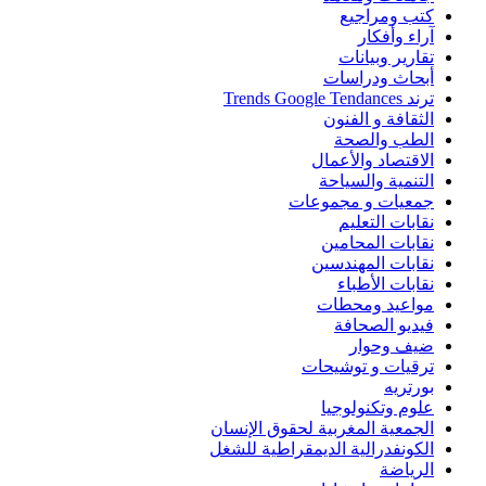
كتب ومراجيع
آراء وأفكار
تقارير وبيانات
أبحاث ودراسات
ترند Trends Google Tendances
الثقافة و الفنون
الطب والصحة
الاقتصاد والأعمال
التنمية والسياحة
جمعيات و مجموعات
نقابات التعليم
نقابات المحامين
نقابات المهندسين
نقابات الأطباء
مواعيد ومحطات
فيديو الصحافة
ضيف وحوار
ترقيات و توشيحات
بورتريه
علوم وتكنولوجيا
الجمعية المغربية لحقوق الإنسان
الكونفدرالية الديمقراطية للشغل
الرياضة