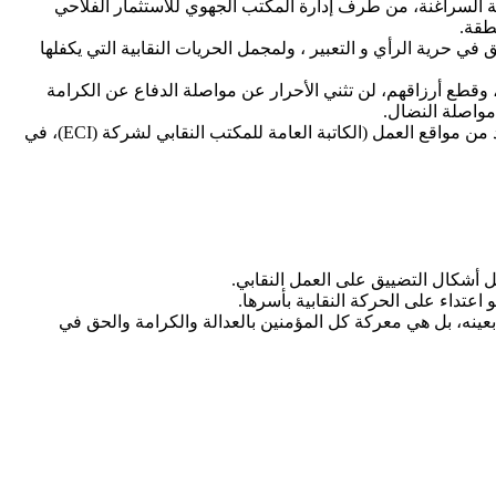
لعة السراغنة، من طرف إدارة المكتب الجهوي للاستثمار الفلاحي
طقة.
حرية الرأي و التعبير ، ولمجمل الحريات النقابية التي يكفلها
، وقطع أرزاقهم، لن تثني الأحرار عن مواصلة الدفاع عن الكرامة
مواصلة النضال.
كما تسجل مختلف الهيئات بقلق بالغ، استمرار مظاهر التضييق والاستهداف والمضايقات التي يتعرض لها العديد من النقابيين الشرفاء، في عدد من مواقع العمل (الكاتبة العامة للمكتب النقابي لشركة (ECI)، في
ل أشكال التضييق على العمل النقابي.
اعتداء على الحركة النقابية بأسرها.
بعينه، بل هي معركة كل المؤمنين بالعدالة والكرامة والحق في