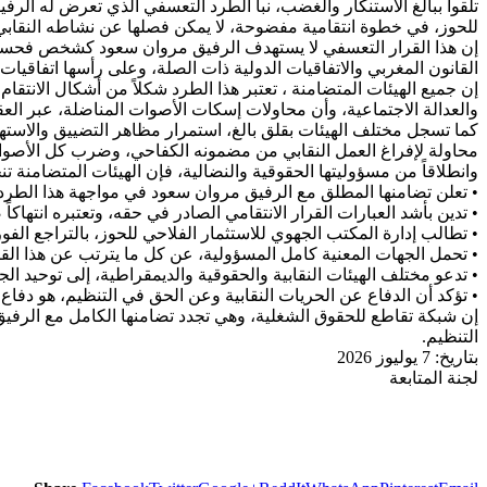
تلقوا ببالغ الاستنكار والغضب، نبأ الطرد التعسفي الذي تعرض له الرف
للحوز، في خطوة انتقامية مفضوحة، لا يمكن فصلها عن نشاطه النقاب
إن هذا القرار التعسفي لا يستهدف الرفيق مروان سعود كشخص فحسب، بل
القانون المغربي والاتفاقيات الدولية ذات الصلة، وعلى رأسها اتفاقيات م
إن جميع الهيئات المتضامنة ، تعتبر هذا الطرد شكلاً من أشكال الانتق
والعدالة الاجتماعية، وأن محاولات إسكات الأصوات المناضلة، عبر العق
محاولة لإفراغ العمل النقابي من مضمونه الكفاحي، وضرب كل الأصوات 
وانطلاقاً من مسؤوليتها الحقوقية والنضالية، فإن الهيئات المتضامنة 
• تعلن تضامنها المطلق مع الرفيق مروان سعود في مواجهة هذا الطرد
• تدين بأشد العبارات القرار الانتقامي الصادر في حقه، وتعتبره انتهاكاً 
• تطالب إدارة المكتب الجهوي للاستثمار الفلاحي للحوز، بالتراجع ال
• تحمل الجهات المعنية كامل المسؤولية، عن كل ما يترتب عن هذا القر
• تدعو مختلف الهيئات النقابية والحقوقية والديمقراطية، إلى توحيد ا
• تؤكد أن الدفاع عن الحريات النقابية وعن الحق في التنظيم، هو دفاع
إن شبكة تقاطع للحقوق الشغلية، وهي تجدد تضامنها الكامل مع الرفيق 
التنظيم.
بتاريخ: 7 يوليوز 2026
لجنة المتابعة