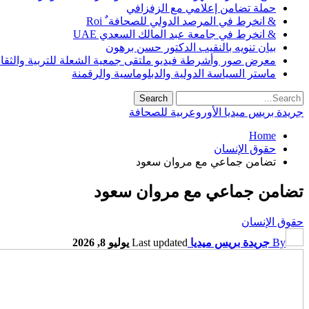
حملة تضامن إعلامي مع الزفزافي
& انخرط في المرصد الدولي للصحافة ٌ Roi
& انخرط في جامعة عبد المالك السعدي UAE
بيان تنويه بالنقيب الدكتور حسن برهون
معرض صور وأشرطة فيديو ملتقى جمعية الشعلة للتربية والثقافة SO
ماستر السياسة الدولية والدبلوماسية والرقمنة
جريدة بريس ميديا الأوروعربية للصحافة
Home
حقوق الإنسان
تضامن جماعي مع مروان سعود
تضامن جماعي مع مروان سعود
حقوق الإنسان
By
جريدة بريس ميديا
Last updated
يوليو 8, 2026