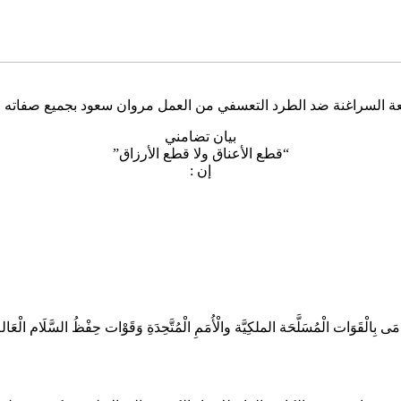
لعة السراغنة ضد الطرد التعسفي من العمل مروان سعود بجميع صفاته ال
بيان تضامني
“قطع الأعناق ولا قطع الأرزاق”
إن :
ُدَامَى بِالْقَوَات الْمُسَلَّحَة الملكِيَّة والْأُمَمِ الْمُتَّحِدَةِ وَقَوْات حِفْظُ السَّلَام الْع