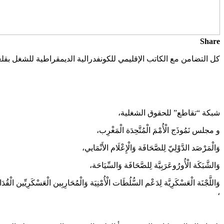
Share
كل التضامن مع الكاتب الإقليمي للكونفدرالية الديمقراطية للشغل بق
شبكة “تقاطع” للحقوق الشغلية،
و مجلس نَمُوذَج الْأُمْمَ الْمُتَّحِدَة الْمَغْرِب،
وَالْمَرْصَد الدَّوْلِيّ لِلصَّحَافَة وَالْإِعْلَام الأَنْمَايي،
وَالشَّبَكَة الْأُورُوعَرَبِيَّة لِلصَّحَافَة وَالسِّيَاحَة،
وَاللَّجْنَة الْعَسْكَرِيَّة لِدَعْم السُّلُطَات الْأُمْنِيَة وَالْمُحَارِبِين الْعَسْكَرِيِّين الْق
،