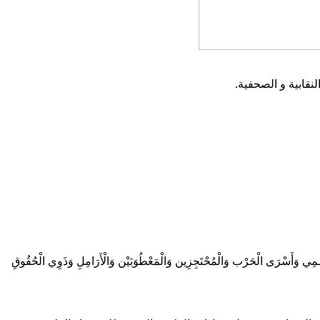
نقابية و الصحفية.
َالـمِي وَأَسْرَى الْحَرْب وَالْمُحْتَجِزِين وَالْمَعْطُوَبَيْن وَالْأَرَامِلِ وَذَوِي الْحُقُوقِ