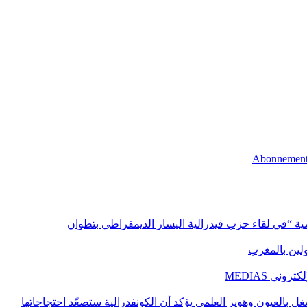
اسية “في لقاء حزب فيدرالية اليسار الديمقراطي بتطوان
اولين بالمغرب
ني MEDIAS
غل بالعيون وهوير العلمي يؤكد أن الكونفدرالية ستصعّد احتجاجاتها