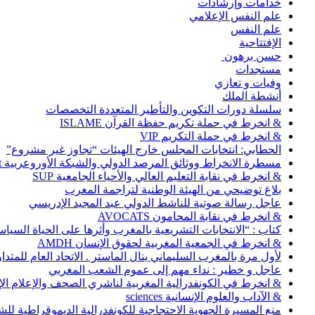
خدامات وإرشادات
علم النفس الإعلامي
علم النفس
الإفتتاحية
حسن برهون
مستجدات
وفيات و تعازي
أنشطة الملك
سلسلة دورات التكوين والتأطير المتعددة التخصصات
& انخرط في حملة تكريم حفظة القرآن ISLAME
& انخرط في حملة التكريم VIP
الحطابي: انتخابات المجلس خارج الهيئات “تجاوز غير مشروع”
مسطرة الانخراط ووثائق المرصد الدولي والشبكة الأوروعربية Abonnement
& انخرط في نقابة التعليم العالي والأحياء الجامعية SUP
بلاغ توضيحي من الهيئة الوطنية لتراجمة المغرب
عاجل رسالة صوتية للناشط الدولي عبد المجيد الإدريسي
& انخرط في نقابة المحامون AVOCATS
كتاب : “الانتخابات التشريعية بالمغرب وأثرها على الحياة السي
& انخرط في الجمعية المغربية لحقوق الإنسان AMDH
لأول مرة بالمغرب السليماني ينال الماستر . الاتحاد العام للمتد
عاجل و خطير : نداء مهم إلى عموم الشعب المغربي
& انخرط في الكونفدرالية المغربية لناشري الصحف والإعلام الإلكترو
& الآداب والعلوم الإنسانية sciences
منع المسيرة الجهوية الاحتجاجية للكونفدرالية الديموقراطية للش