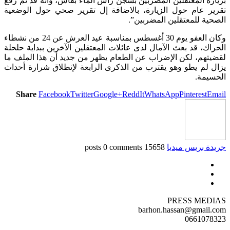
بزيارة المعتقلين المضربين بسجن رأس الماء بفاس، وأنه قد تم رفع
تقرير عام حول الزيارة، بالاضافة إل تقرير صحي حول الوضعية
الصحية للمعتقلين المضربين”.
وكان العفو يوم 30 أغسطس بمناسبة عيد العرش عن 24 من نشطاء
الحراك، قد بعث الآمال لدى عائلات المعتقلين الآخرين ببداية حلحلة
لقضيتهم، لكن الإضراب عن الطعام يظهر من جديد أن هذا الملف ما
يزال لم يطو وهو يقترب من الذكرى الرابعة لإنطلاق شرارة أحداث
الحسيمة.
Share
Facebook
Twitter
Google+
ReddIt
WhatsApp
Pinterest
Email
جريدة بريس ميديا
15658 posts
0 comments
PRESS MEDIAS
barhon.hassan@gmail.com
0661078323