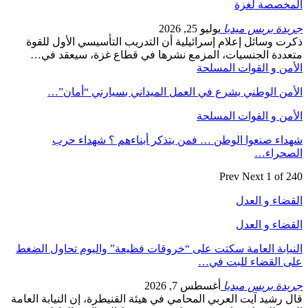
المخصصة لغزة
جريدة بريس ميديا
يوليو 25, 2026
ذكرت وسائل إعلام إسرائيلية أن التدريب التأسيسي الأول للقوة
متعددة الجنسيات، المزمع نشرها في قطاع غزة، سيعقد في…
الأمن و القوات المسلحة
الأمن الوطني يشرع في العمل الميداني بسيارتي “أمان”…
الأمن و القوات المسلحة
شهداء صنعوا الوطن … فمن يتذكر أبناءهم ؟ شهداء حرب
الصحراء…
Prev
Next
1 of 240
القضاء و العدل
القضاء و العدل
النيابة العامة سكتت على “خروقات فظيعة” واليوم تحاول الضغط
على القضاء للبت في…
جريدة بريس ميديا
أغسطس 7, 2026
قال رشيد آيت العربي المحامي في هيئة القنيطرة، إن النيابة العامة