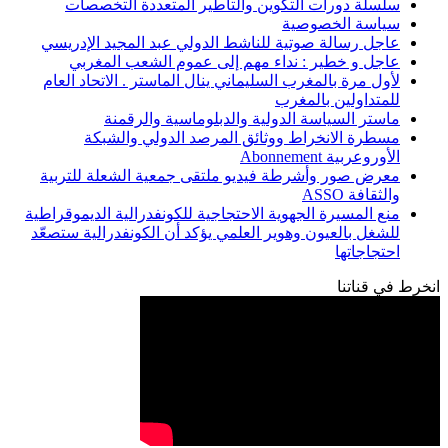
سلسلة دورات التكوين والتأطير المتعددة التخصصات
سياسة الخصوصية
عاجل رسالة صوتية للناشط الدولي عبد المجيد الإدريسي
عاجل و خطير : نداء مهم إلى عموم الشعب المغربي
لأول مرة بالمغرب السليماني ينال الماستر . الاتحاد العام
للمتداولين بالمغرب
ماستر السياسة الدولية والدبلوماسية والرقمنة
مسطرة الانخراط ووثائق المرصد الدولي والشبكة
الأوروعربية Abonnement
معرض صور وأشرطة فيديو ملتقى جمعية الشعلة للتربية
والثقافة ASSO
منع المسيرة الجهوية الاحتجاجية للكونفدرالية الديموقراطية
للشغل بالعيون وهوير العلمي يؤكد أن الكونفدرالية ستصعّد
احتجاجاتها
انخرط في قناتنا