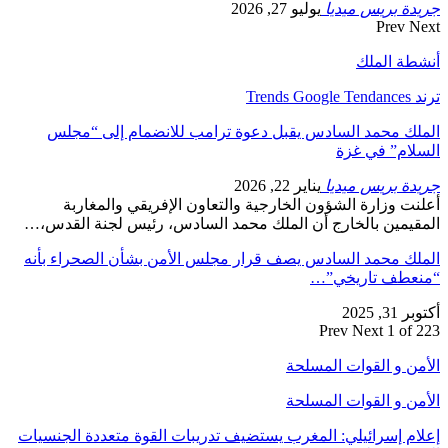
جريدة بريس ميديا
يوليو 27, 2026
Prev
Next
أنشطة الملك
ترند Trends Google Tendances
الملك محمد السادس يقبل دعوة ترامب للانضمام إلى “مجلس
السلام” في غزة
جريدة بريس ميديا
يناير 22, 2026
أعلنت وزارة الشؤون الخارجية والتعاون الإفريقي والمغاربة
المقيمين بالخارج أن الملك محمد السادس، رئيس لجنة القدس،…
الملك محمد السادس يصف قرار مجلس الأمن بشأن الصحراء بأنه
“منعطف تاريخي”…
أكتوبر 31, 2025
Prev
Next
1 of 223
الأمن و القوات المسلحة
الأمن و القوات المسلحة
إعلام إسرائيلي: المغرب يستضيف تدريبات القوة متعددة الجنسيات