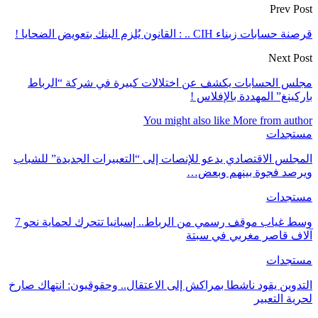
Prev Post
قرصنة حسابات زبناء CIH .. : القانون يُلزم البنك بتعويض الضحايا !
Next Post
مجلس الحسابات يكشف عن اختلالات كبيرة في شركة “الرباط
باركينغ” المهددة بالإفلاس !
You might also like
More from author
مستجدات
المجلس الاقتصادي يدعو للإنصات إلى “التعبيرات الجديدة” للشباب
ويرصد فجوة بينهم وبعض…
مستجدات
وسط غياب موقف رسمي من الرباط.. إسبانيا تتحرك لحماية نحو 7
آلاف قاصر مغربي في سبتة
مستجدات
التدوين يقود ناشطا بمراكش إلى الاعتقال.. وحقوقيون: انتهاك صارخ
لحرية التعبير