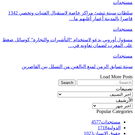
مستجدات
سلطات سبتة تنشئ مراكز خاصة لاستقبال الفتيات وتحصي 1342
قاصرا بالمدينة أعمار أغلبهم ما…
مستجدات
مسؤول أوروبي يدعو لاستخدام “التأشيرات والتجارة” كوسائل ضغط
على المغرب لضمان تعاونه في…
مستجدات
سبتة تسابق الزمن لمنع البالغين من التسلل بين القاصرين
Load More Posts
تصنيفات
تصنيفات
الأرشيف
الأرشيف
Popular Categories
مستجدات
4577
الدولية
1718
حقوق الإنسان
1023