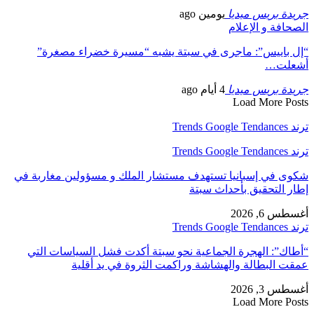
جريدة بريس ميديا
يومين ago
الصحافة و الإعلام
“إل باييس”: ماجرى في سبتة يشبه “مسيرة خضراء مصغرة”
أشعلت…
جريدة بريس ميديا
4 أيام ago
Load More Posts
ترند Trends Google Tendances
ترند Trends Google Tendances
شكوى في إسبانيا تستهدف مستشار الملك و مسؤولين مغاربة في
إطار التحقيق بأحداث سبتة
أغسطس 6, 2026
ترند Trends Google Tendances
“أطاك”: الهجرة الجماعية نحو سبتة أكدت فشل السياسات التي
عمقت البطالة والهشاشة وراكمت الثروة في يد أقلية
أغسطس 3, 2026
Load More Posts