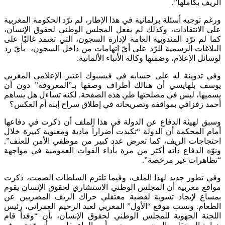
الريف بكاملها”.
ورغم توجيه أسئلة برلمانية في هذا الإطار، لم ترّد الحكومة المغربية
على الانتقادات، وكذلك لم يفعل المجلس الوطني لحقوق الإنسان،
كما لم ترّد المندوبية العامة لإدارة السجون، التي تعتمد غالبًا على
البلاغات الرسمية للرّد على أيّ اتهامات من داخل السجون، بأيّ رد
لوسائل الإعلام، وضمنها وكالة الأنباء الألمانية.
وفي تدوينة له على حسابه في فيسبوك اعتبر الإعلامي المغربي
يوسف بلهايسي أن هنالك أطراف وصفها بـ”المعروفة” دون أن
يسميها، ليس في مصلحتها طي هذه الصفحة. لكنه تساءل هل يساهم
أحمد زفزافي بمواقفه وتصريحاته في إطلاق سراح إبنه أم العكس؟
وسبق لهيئة الدفاع عن الدولة في هذا الملف أن ذكرت في دفاعها
أمام المحكمة أن الدولة “تكبدت أضراراً مادية ومعنوية كبيرة خلال
احتجاجات الريف، كما تعرض عدد كبير من موظفي الأمن للعنف”.
ونوّه الدفاع ذاته أكثر من مرة بأداء القوات العمومية في مواجهة
“تظاهرات غير مرخصة”.
وفي تطور جديد لهذا الملف، وفيما تلتزم السلطات الصمت، ذكرت
مواقع مغربية أن المجلس الوطني الاستشاري لحقوق الإنسان يقوم
بمساع لإيجاد تسوية لقضية معتقلي حراك الريف المضربين عن
الطعام. ونسب موقع “الأول” المغربي لعبد الرحيم العمراني، رئيس
اللجنة الجهوية للمجلس الوطني لحقوق الإنسان، بأن “وفداً قام