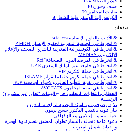
فيديو الصحافة
133
ضيف وحوار
105
نقابات المحامين
99
الكونفدرالية الديمقراطية للشغل
59
صفحات
& الآداب والعلوم الإنسانية sciences
& انخرط في الجمعية المغربية لحقوق الإنسان AMDH
& انخرط في الكونفدرالية المغربية لناشري الصحف والإعلام
الإلكتروني MEDIAS
& انخرط في المرصد الدولي للصحافة ٌ Roi
& انخرط في جامعة عبد المالك السعدي UAE
& انخرط في حملة التكريم VIP
& انخرط في حملة تكريم حفظة القرآن ISLAME
& انخرط في نقابة التعليم العالي والأحياء الجامعية SUP
& انخرط في نقابة المحامون AVOCATS
الحطابي: انتخابات المجلس خارج الهيئات “تجاوز غير مشروع”
الرئيسية
بلاغ توضيحي من الهيئة الوطنية لتراجمة المغرب
بيان تنويه بالنقيب الدكتور حسن برهون
حملة تضامن إعلامي مع الزفزافي
دعوة عامة : تحالف اليسار تطوان المضيق ينظم ندوة الهجرة
و أحداث شمال المغرب