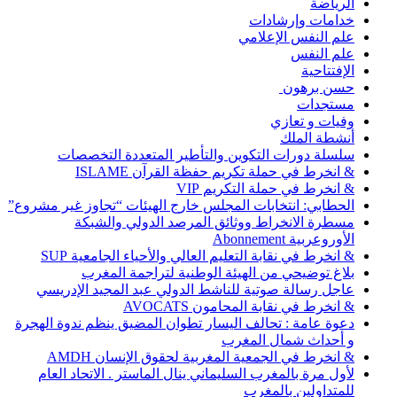
الرياضة
خدامات وإرشادات
علم النفس الإعلامي
علم النفس
الإفتتاحية
حسن برهون
مستجدات
وفيات و تعازي
أنشطة الملك
سلسلة دورات التكوين والتأطير المتعددة التخصصات
& انخرط في حملة تكريم حفظة القرآن ISLAME
& انخرط في حملة التكريم VIP
الحطابي: انتخابات المجلس خارج الهيئات “تجاوز غير مشروع”
مسطرة الانخراط ووثائق المرصد الدولي والشبكة
الأوروعربية Abonnement
& انخرط في نقابة التعليم العالي والأحياء الجامعية SUP
بلاغ توضيحي من الهيئة الوطنية لتراجمة المغرب
عاجل رسالة صوتية للناشط الدولي عبد المجيد الإدريسي
& انخرط في نقابة المحامون AVOCATS
دعوة عامة : تحالف اليسار تطوان المضيق ينظم ندوة الهجرة
و أحداث شمال المغرب
& انخرط في الجمعية المغربية لحقوق الإنسان AMDH
لأول مرة بالمغرب السليماني ينال الماستر . الاتحاد العام
للمتداولين بالمغرب