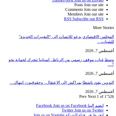
ThemeForest
Join us on Envato
Posts
Join our site
Comments
Join our site
Members
Join our site
RSS
Subscribe our RSS
More Stories
المجلس الاقتصادي يدعو للإنصات إلى “التعبيرات الجديدة”
للشباب…
أغسطس 7, 2026
وسط غياب موقف رسمي من الرباط.. إسبانيا تتحرك لحماية نحو
7…
أغسطس 7, 2026
التدوين يقود ناشطا بمراكش إلى الاعتقال.. وحقوقيون: انتهاك…
أغسطس 7, 2026
Prev
Next
1 of 1٬526
انضم إلينا Facebook
Join us on Facebook
Twitter
Join us on Twitter
انخرط في قناة الشبكة
Join us on Youtube