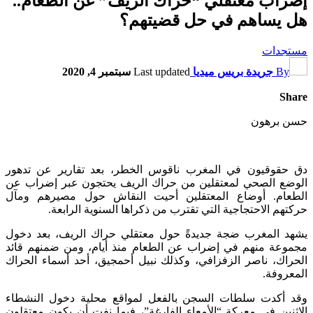
إضراب معتقلي “حراك الريف” عن الطعام..
هل يساهم في حل قضيتهم؟
مستجدات
By
جريدة بريس ميديا
Last updated
سبتمبر 4, 2020
Share
حسن برهون
دق حقوقيون في المغرب ناقوس الخطر، بعد تقارير عن تدهور
الوضع الصحي لمعتقلين من حراك الريف يحتجون عبر إضراب عن
الطعام. أوضاع المعتقلين أحيت النقاش حول مصيرهم ومآل
حركتهم الاحتجاجية التي تقترب من ذكراها السنوية الرابعة.
يشهد المغرب ضجة جديدةً حول معتقلي حراك الريف، بعد دخول
مجموعة منهم في إضراب عن الطعام منذ أيام، ومن ضمنهم قائد
الحراك، ناصر الزفزافي، وكذلك نبيل أحمجيق، أحد أسماء الحراك
المعروفة.
وقد أكدت سلطات السجن بالفعل لمواقع محلية دخول النشطاء
الاثنين في معركة “الأمعاء الفارغة”، فيما نفت أن يكون معتقلون