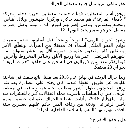
عفو ملكي لم يشمل جميع معتقلي الحراك
ووفق أسر المعتقلين، فهناك خمسة معتقلين آخرين دخلوا معركة
“الأمعاء الفارغة”، هم محمد حاكي، وزكريا اضهشور، وبلال أهباض،
ومحمد بوهنوش، ووصل إضرابهم لليوم الـ17، بينما وصل إضراب
معتقل آخر هو سمير إغيذ لليوم الـ12.
وشهد “حراك الريف” انفراجاَ واضحاَ قبل أسابيع، عندما تضمنت
قوائم العفو الملكي أسماء 24 معتقلا من الحراك، ويتعلّق الأمر
بمعتقلين كانوا يقضون عقوبات حبسية أقلّ من عشر سنوات. من
أشهرهم المرتضى اعمراشا وربيع الأبلق وشاكر المخروط وآخرين،
فيما يقدّر عدد من لا يزالون في السجن على خلفية “حراك الريف”
بحوالي 23 معتقلًا.
وبدأ حراك الريف في نهاية عام 2016 بعد مقتل بائع سمك في شاحنة
نفايات عن طريق الخطأ عندما كان يحتج على مصادرة بضاعته.
ورفع المحتجون طوال أشهر مطالب اجتماعية وثقافية في منطقة
الريف، غير أن السلطات باشرت حملة اعتقالات كبرى للعشرات منذ
نهاية ماي/أيار 2016، وأدانت نشطاء الحراك بعقوبات حبسية، منهم
ناصر الزفزافي وثلاثة من رفاقه الذين حكم عليهم بعشرين سنة
نافذة، بتهم منها “المس بالسلامة الداخلية للدولة”.
هل يتحقق الانفراج؟