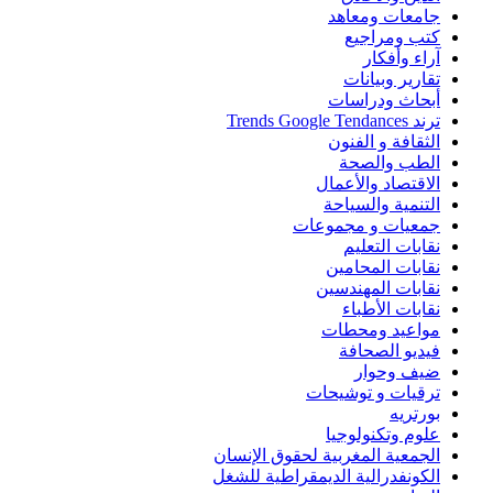
جامعات ومعاهد
كتب ومراجيع
آراء وأفكار
تقارير وبيانات
أبحاث ودراسات
ترند Trends Google Tendances
الثقافة و الفنون
الطب والصحة
الاقتصاد والأعمال
التنمية والسياحة
جمعيات و مجموعات
نقابات التعليم
نقابات المحامين
نقابات المهندسين
نقابات الأطباء
مواعيد ومحطات
فيديو الصحافة
ضيف وحوار
ترقيات و توشيحات
بورتريه
علوم وتكنولوجيا
الجمعية المغربية لحقوق الإنسان
الكونفدرالية الديمقراطية للشغل