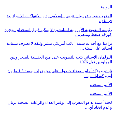
الدولية
المغرب يغيب عن بيان عربي ـ إسلامي يدين الانتهاكات الإسرائيلية
في غزة
رئيسة المفوضية الأوروبية لسانشيز: لا يمكن قبول استخدام الهجرة
كورقة ضغط وينبغي…
تزامنا مع أحداث سبتة.. نائب أمريكي ينشر وثيقة لا تعترف بسيادة
اسبانيا على سبتة…
البرلمان الإسباني يتجه للتصويت على منح الجنسية للصحراويين
المولودين قبل 1976
ثاباتيرو يؤكد أمام القضاء حصوله على مجوهرات بقيمة 1.3 مليون
أورو كهدايا من…
الأمم المتحدة
الأمم المتحدة
لجنة أممية تدعو المغرب إلى توفير الغذاء والرعاية الصحية لزيان
وعدم اتخاذ أي…