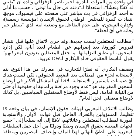
في واحدة من المرات النادرة، أخبر ناصر الزفزافي والده أن “يقتني
له كفنًا ونعشًا”، استعدادًا لـ”دفنه في حال ما توفي”، حسب ما أدلى
به أحمد الزفزافي في بث مباشر على صفحته على فيسبوك، موجهًا
انتقادات كبيرة للمجلس الوطني لحقوق الإنسان (مؤسسة رسمية)،
ولإدارة السجون، على عدم التفاعل مع وضعية ابنه الذي “ينتظر خبر
وفاته في أيّ لحظة”.
“مطالب المعتقلين ليست جديدة، وقد جرى الاتفاق عليها قبل انتشار
فيروس كورونا، بعد إضرابهم عن الطعام لعدة أيام، لكن إدارة
السجون، لم تطبق التزاماتها، ما جعل المعتقلين يعودون لمعركتهم”
يقول الناشط الحقوقي خالد البكاري لـDW عربية.
ويضيف البكاري أنه نظرًا للتجارب في معارك من هذا النوع، يتم
الاستجابة لجزء من المطالب بعد الضغط الحقوقي، لكن ليست هناك
أيّ ضمانات باستمرار الاستجابة، لافتاً أن المشكل الأكبر في أوضاع
السجون المغربية، هو “عدم وجود مراقبة برلمانية او حقوقية أو حتى
من النيابة العامة، ليس فقط لأوضاع المعتقلين السياسيين، بل كذلك
لأوضاع معتقلي الحق العام”.
وطالب الائتلاف المغربي لهيئات حقوق الإنسان، في بيان وقعه 19
تنظيما، المسؤولين بالتحرك العاجل قبل فوات الأوان، والاستجابة
الفورية لمطالب المعتقلين وعائلاتهم، لافتًا إلى أنه سيلجأ إلى “جميع
الجهات المعنية بحقوق الإنسان وطنيًا ودوليًا من أجل حمل السلطات
المغربية على الطيّ النهائي لهذا الملف وإنصاف المضربين ومنطقة