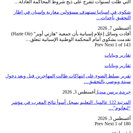
التي ظلت لسنوات تتفرج على ذبح شروط المحاكمة العادلة…
شكوى في إسبانيا تستهدف مسؤولين مغاربة وإسبان في إطار
التحقيق بأحداث…
أغسطس 7, 2026
أفادت وسائل إعلام إسبانية بأن جمعية “هازتي أوير” (Hazte Oír)
تقدمت بشكوى أمام المحكمة الوطنية الإسبانية تتعلق…
Prev
Next
1 of 143
تقارير وبيانات
تقارير وبيانات
تقرير يسلط الضوء على انتهاكات طالت المهاجرين قبل وبعد دخول
سبتة ويوصي بالتحقيق…
جريدة بريس ميديا
أغسطس 3, 2026
المرتبة 122 عالميا.. التعليم يسجل أسوأ نتائج المغرب في مؤشر
“ليغاتوم”…
أغسطس 3, 2026
Prev
Next
1 of 180