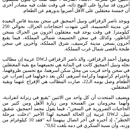
آخرون قد ساروا على النهج ذاته، في وقت نقلت فيه مصادر أخرى
أن خمسة معتقلين على الأقل أضربوا بدورهم عن الطعام.
ويوجد ناصر الزفزافي ونبيل أحمجيق في سجن بمدينة فاس البعيدة
عن مدينة الحسيمة، التي شهدت احتجاجات الحراك، بحوالي 250
كيلومترا. في وقت يوجد فيه معتقلون آخرون من الحراك بسجن
الناظور، وكذلك في سجن الحسيمة، شمالي المملكة، فيما يقبع
آخرون بسجن مدينة كرسيف، شرق المملكة، وآخرين في سجن
طنجة بأقصى شمال غرب المملكة.
ويقول أحمد الزفزافي، والد ناصر الزفزافي لـDW عربية إن مطالب
نجله ونبيل أحمجيق كانت في البداية هي تجميعهما مع بقية المعتقلين
في سجن واحد قريب من محلّ سكن أسرهما، مع تحسين ظروفهما،
واحترام كرامتهما وكرامة أسرهم، لكن بعد دخولهما في إضراب عن
الطعام وصل يومه الـ22، صارت المطالب هي الإفراج عنهما وبقية
المعتقلين.
ويضيف المتحدث أن كل واحد من الاثنين “يقبع في زنزانة انفرادية،
وأنهما محرومان من الفسحة ومن زيارة الأهل ومن كثير من
الحاجيات الضرورية في السجن”، فيما يقول محمد أحمجيق، شقيق
نبيل، لـDW عربية إن الحالة الصحية لهذا الأخير “دخلت مرحلة
الخطر”، إذ أخبره في آخر اتصال بينهمتا أنه “فقد 10 كيلوغرام من
وزنه، وأن نسبة السكري في دمه بلغت 0,62”.