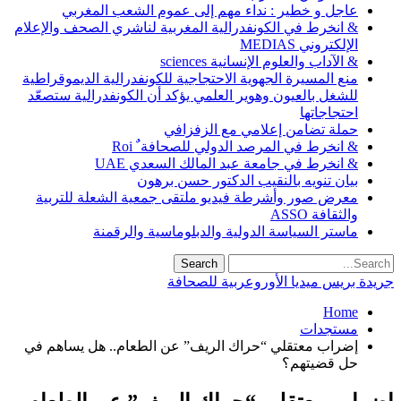
عاجل و خطير : نداء مهم إلى عموم الشعب المغربي
& انخرط في الكونفدرالية المغربية لناشري الصحف والإعلام
الإلكتروني MEDIAS
& الآداب والعلوم الإنسانية sciences
منع المسيرة الجهوية الاحتجاجية للكونفدرالية الديموقراطية
للشغل بالعيون وهوير العلمي يؤكد أن الكونفدرالية ستصعّد
احتجاجاتها
حملة تضامن إعلامي مع الزفزافي
& انخرط في المرصد الدولي للصحافة ٌ Roi
& انخرط في جامعة عبد المالك السعدي UAE
بيان تنويه بالنقيب الدكتور حسن برهون
معرض صور وأشرطة فيديو ملتقى جمعية الشعلة للتربية
والثقافة ASSO
ماستر السياسة الدولية والدبلوماسية والرقمنة
جريدة بريس ميديا الأوروعربية للصحافة
Home
مستجدات
إضراب معتقلي “حراك الريف” عن الطعام.. هل يساهم في
حل قضيتهم؟