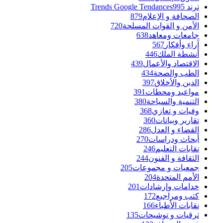
ترند Trends Google Tendances
995
الصحافة و الإعلام
879
الأمن و القوات المسلحة
720
جامعات ومعاهد
638
آراء وأفكار
567
أنشطة الملك
446
الاقتصاد والأعمال
439
الطب والصحة
434
الدين والأخلاق
397
مواعيد ومحطات
391
التنمية والسياحة
380
وفيات و تعازي
368
تقارير وبيانات
360
القضاء و العدل
286
أبحاث ودراسات
270
نقابات التعليم
246
الثقافة و الفنون
244
جمعيات و مجموعات
205
الأمم المتحدة
204
خدامات وإرشادات
201
كتب ومراجيع
172
نقابات الأطباء
166
ترقيات و توشيحات
135