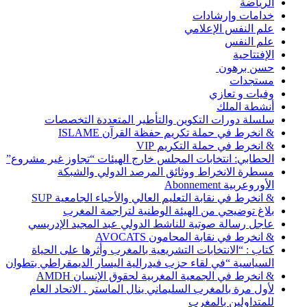
الرياضة
خدامات وإرشادات
علم النفس الإعلامي
علم النفس
الإفتتاحية
حسن برهون
مستجدات
وفيات و تعازي
أنشطة الملك
سلسلة دورات التكوين والتأطير المتعددة التخصصات
& انخرط في حملة تكريم حفظة القرآن ISLAME
& انخرط في حملة التكريم VIP
الحطابي: انتخابات المجلس خارج الهيئات “تجاوز غير مشروع”
مسطرة الانخراط ووثائق المرصد الدولي والشبكة
الأوروعربية Abonnement
& انخرط في نقابة التعليم العالي والأحياء الجامعية SUP
بلاغ توضيحي من الهيئة الوطنية لتراجمة المغرب
عاجل رسالة صوتية للناشط الدولي عبد المجيد الإدريسي
& انخرط في نقابة المحامون AVOCATS
كتاب : “الانتخابات التشريعية بالمغرب وأثرها على الحياة
السياسية “في لقاء حزب فيدرالية اليسار الديمقراطي بتطوان
& انخرط في الجمعية المغربية لحقوق الإنسان AMDH
لأول مرة بالمغرب السليماني ينال الماستر . الاتحاد العام
للمتداولين بالمغرب