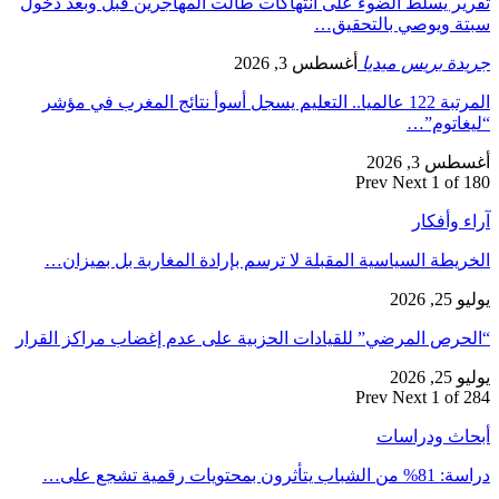
تقرير يسلط الضوء على انتهاكات طالت المهاجرين قبل وبعد دخول
سبتة ويوصي بالتحقيق…
جريدة بريس ميديا
أغسطس 3, 2026
المرتبة 122 عالميا.. التعليم يسجل أسوأ نتائج المغرب في مؤشر
“ليغاتوم”…
أغسطس 3, 2026
Prev
Next
1 of 180
آراء وأفكار
الخريطة السياسية المقبلة لا ترسم بإرادة المغاربة بل بميزان…
يوليو 25, 2026
“الحرص المرضي” للقيادات الحزبية على عدم إغضاب مراكز القرار
يوليو 25, 2026
Prev
Next
1 of 284
أبحاث ودراسات
دراسة: 81% من الشباب يتأثرون بمحتويات رقمية تشجع على…