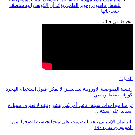
للشغل بالعيون وهوير العلمي يؤكد أن الكونفدرالية ستصعّد
احتجاجاتها
انخرط في قناتنا
الدولية
رئيسة المفوضية الأوروبية لسانشيز: لا يمكن قبول استخدام الهجرة
كورقة ضغط وينبغي…
تزامنا مع أحداث سبتة.. نائب أمريكي ينشر وثيقة لا تعترف بسيادة
اسبانيا على سبتة…
البرلمان الإسباني يتجه للتصويت على منح الجنسية للصحراويين
المولودين قبل 1976