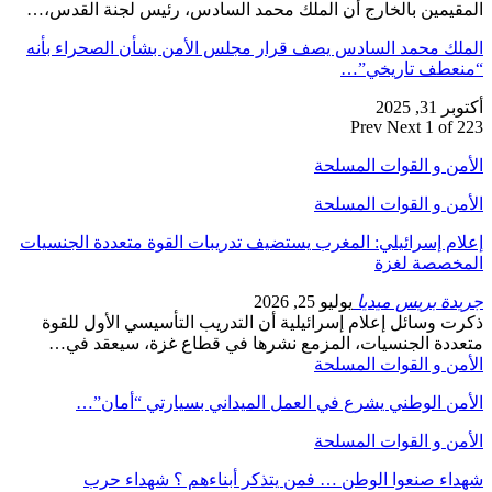
المقيمين بالخارج أن الملك محمد السادس، رئيس لجنة القدس،…
الملك محمد السادس يصف قرار مجلس الأمن بشأن الصحراء بأنه
“منعطف تاريخي”…
أكتوبر 31, 2025
Prev
Next
1 of 223
الأمن و القوات المسلحة
الأمن و القوات المسلحة
إعلام إسرائيلي: المغرب يستضيف تدريبات القوة متعددة الجنسيات
المخصصة لغزة
جريدة بريس ميديا
يوليو 25, 2026
ذكرت وسائل إعلام إسرائيلية أن التدريب التأسيسي الأول للقوة
متعددة الجنسيات، المزمع نشرها في قطاع غزة، سيعقد في…
الأمن و القوات المسلحة
الأمن الوطني يشرع في العمل الميداني بسيارتي “أمان”…
الأمن و القوات المسلحة
شهداء صنعوا الوطن … فمن يتذكر أبناءهم ؟ شهداء حرب