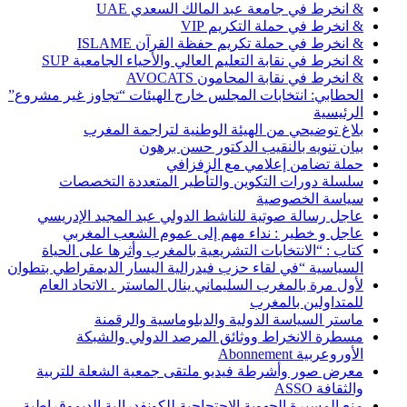
& انخرط في جامعة عبد المالك السعدي UAE
& انخرط في حملة التكريم VIP
& انخرط في حملة تكريم حفظة القرآن ISLAME
& انخرط في نقابة التعليم العالي والأحياء الجامعية SUP
& انخرط في نقابة المحامون AVOCATS
الحطابي: انتخابات المجلس خارج الهيئات “تجاوز غير مشروع”
الرئيسية
بلاغ توضيحي من الهيئة الوطنية لتراجمة المغرب
بيان تنويه بالنقيب الدكتور حسن برهون
حملة تضامن إعلامي مع الزفزافي
سلسلة دورات التكوين والتأطير المتعددة التخصصات
سياسة الخصوصية
عاجل رسالة صوتية للناشط الدولي عبد المجيد الإدريسي
عاجل و خطير : نداء مهم إلى عموم الشعب المغربي
كتاب : “الانتخابات التشريعية بالمغرب وأثرها على الحياة
السياسية “في لقاء حزب فيدرالية اليسار الديمقراطي بتطوان
لأول مرة بالمغرب السليماني ينال الماستر . الاتحاد العام
للمتداولين بالمغرب
ماستر السياسة الدولية والدبلوماسية والرقمنة
مسطرة الانخراط ووثائق المرصد الدولي والشبكة
الأوروعربية Abonnement
معرض صور وأشرطة فيديو ملتقى جمعية الشعلة للتربية
والثقافة ASSO
منع المسيرة الجهوية الاحتجاجية للكونفدرالية الديموقراطية