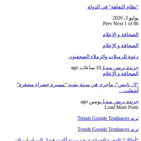
“نظام التفاهة” في الدولة
يوليو 3, 2026
Prev
Next
1 of 86
الصحافة و الإعلام
الصحافة و الإعلام
دعوة للزميلات والزملاء الصحفيون
جريدة بريس ميديا
10 ساعات ago
الصحافة و الإعلام
“إل باييس”: ماجرى في سبتة يشبه “مسيرة خضراء مصغرة”
أشعلت…
جريدة بريس ميديا
يومين ago
Load More Posts
ترند Trends Google Tendances
ترند Trends Google Tendances
“أطاك”: الهجرة الجماعية نحو سبتة أكدت فشل السياسات التي