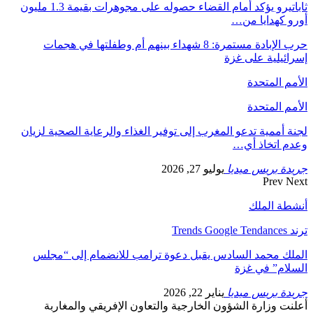
ثاباتيرو يؤكد أمام القضاء حصوله على مجوهرات بقيمة 1.3 مليون
أورو كهدايا من…
حرب الإبادة مستمرة: 8 شهداء بينهم أم وطفلتها في هجمات
إسرائيلية على غزة
الأمم المتحدة
الأمم المتحدة
لجنة أممية تدعو المغرب إلى توفير الغذاء والرعاية الصحية لزيان
وعدم اتخاذ أي…
جريدة بريس ميديا
يوليو 27, 2026
Prev
Next
أنشطة الملك
ترند Trends Google Tendances
الملك محمد السادس يقبل دعوة ترامب للانضمام إلى “مجلس
السلام” في غزة
جريدة بريس ميديا
يناير 22, 2026
أعلنت وزارة الشؤون الخارجية والتعاون الإفريقي والمغاربة