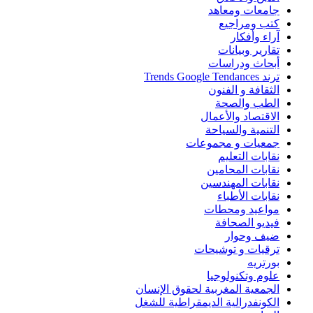
جامعات ومعاهد
كتب ومراجيع
آراء وأفكار
تقارير وبيانات
أبحاث ودراسات
ترند Trends Google Tendances
الثقافة و الفنون
الطب والصحة
الاقتصاد والأعمال
التنمية والسياحة
جمعيات و مجموعات
نقابات التعليم
نقابات المحامين
نقابات المهندسين
نقابات الأطباء
مواعيد ومحطات
فيديو الصحافة
ضيف وحوار
ترقيات و توشيحات
بورتريه
علوم وتكنولوجيا
الجمعية المغربية لحقوق الإنسان
الكونفدرالية الديمقراطية للشغل