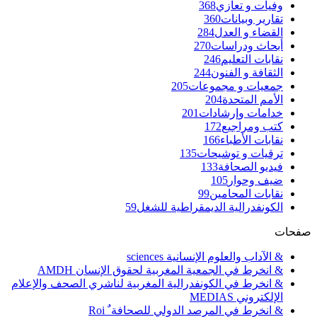
وفيات و تعازي
368
تقارير وبيانات
360
القضاء و العدل
284
أبحاث ودراسات
270
نقابات التعليم
246
الثقافة و الفنون
244
جمعيات و مجموعات
205
الأمم المتحدة
204
خدامات وإرشادات
201
كتب ومراجيع
172
نقابات الأطباء
166
ترقيات و توشيحات
135
فيديو الصحافة
133
ضيف وحوار
105
نقابات المحامين
99
الكونفدرالية الديمقراطية للشغل
59
صفحات
& الآداب والعلوم الإنسانية sciences
& انخرط في الجمعية المغربية لحقوق الإنسان AMDH
& انخرط في الكونفدرالية المغربية لناشري الصحف والإعلام
الإلكتروني MEDIAS
& انخرط في المرصد الدولي للصحافة ٌ Roi