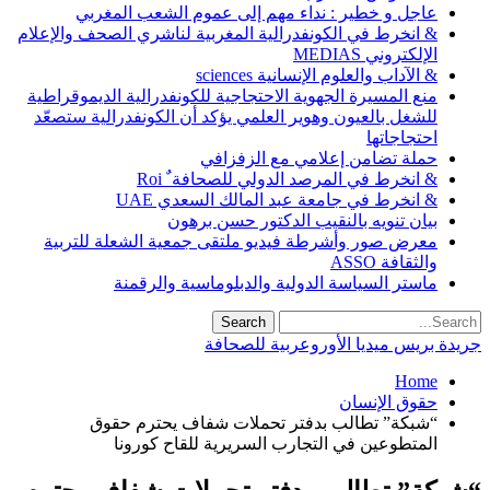
عاجل و خطير : نداء مهم إلى عموم الشعب المغربي
& انخرط في الكونفدرالية المغربية لناشري الصحف والإعلام
الإلكتروني MEDIAS
& الآداب والعلوم الإنسانية sciences
منع المسيرة الجهوية الاحتجاجية للكونفدرالية الديموقراطية
للشغل بالعيون وهوير العلمي يؤكد أن الكونفدرالية ستصعّد
احتجاجاتها
حملة تضامن إعلامي مع الزفزافي
& انخرط في المرصد الدولي للصحافة ٌ Roi
& انخرط في جامعة عبد المالك السعدي UAE
بيان تنويه بالنقيب الدكتور حسن برهون
معرض صور وأشرطة فيديو ملتقى جمعية الشعلة للتربية
والثقافة ASSO
ماستر السياسة الدولية والدبلوماسية والرقمنة
جريدة بريس ميديا الأوروعربية للصحافة
Home
حقوق الإنسان
“شبكة” تطالب بدفتر تحملات شفاف يحترم حقوق
المتطوعين في التجارب السريرية للقاح كورونا