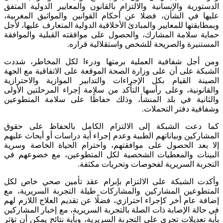
الدستورية والإنسانية والالتزام بالقانون والمعايير الدولية المتفق
عليها في الشأن، فضلا عن أحكام القوانين والمواثيق المغربية،
وبمطابقتها للمعايير والمبادئ الأخلاقية الدولية المتعارف عليها، لأجل
حماية سلامة المشارك، والحصول على موافقته القبلية والموافقة
المستنيرة والصريحة للشخص واستقلالية قراره.
ومن أجل شفافية العملية برمتها ودرءا لكل المخاطر، شددت
الشبكة على أن على وزارة الصحة الموقعة على الاتفاقية مع الجهة
الصينة القيام بكل الإجراءات والتدابير الموازية والاحترازية
والقانونية، وعلى رأسها التأكد من سلامة إجراء المرحلتين الأولى
والثانية في بلد المنشأ، وذلك حفاظًا على سلامة المتطوعين
وشفافية دفتر التحملات.
كما دعت الشبكة إلى الالتزام الكامل بالحفاظ على حقوق
المشاركين وبياناتهم الطبية وعدم إجراء أية دراسات أو أبحاث عليهم
إلا بعد الحصول على موافقتهم، واحترام الحياة الخاصة وسرية
البينات والمعطيات الشخصية لكل المتطوعين، مع خضوعهم في
التجربة السريرية لفحوصات وتحريات مكثفة.
وأكدت الشبكة على الالتزام بإبرام عقد تأمين صحي خاص لكل
المتطوعين المشاركين والمشاركات طيلة التجربة السريرية، مع
إضافة عام أخر كإجراء احترازي، فضلًا عن تقديم العلاج اللازم لهم
في حالة الإصابة ذات الصلة بالتجربة السريرية، مع إخبار المشاركين
بأية تعديلات تجرى علي التجربة السريرية، وبأية نتائج يمكن أن تؤثر