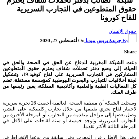
“شبكة” تطالب بدفتر تحملات شفاف يحترم
حقوق المتطوعين في التجارب السريرية
للقاح كورونا
حقوق الإنسان
By
جريدة بريس ميديا
On
أغسطس 27, 2020
Share
دعت الشبكة المغربية للدفاع عن الحق في الصحة والحق في
الحياة، إلى وضع دفتر تحملات شفاف يحترم حقوق المتطوعين
المشاركين في التجارب السريرية على لقاح كوفيد-19، وتشكيل
لجنة أخلاقيات للتجارب والبحوث البيوطبية كمؤسسة مستقلة، تضم
كل الفعاليات الطبية والعلمية وأكاديمية المملكة، يعين رئيسها من
طرف الملك.
وسجلت الشبكة أن منظمة الصحة العالمية أحصت 26 تجربة سريرية
لاختبار لقاح يجري تقييمها من خلال تجارب إكلينيكية على البشر،
وصل بعضها إلى مراحل متقدمة من التجارب أو المرحلة الأخيرة من
التجارب السريرية، وتوجد خمسة أو ستة لقاحات على الأقل في
المرحلة الثالثة الأكثر تقدما.
وفي هذا الإطار، قرر المغرب وفي سابقة من نوعها الانخراط في