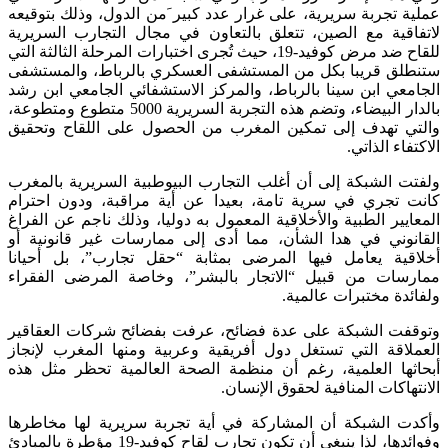
عملية تجربة سريرية، على غرار عدد كبير َمن الدول، وذلك بتوقيعه
لاتفاقية مع الصين، تتعلق بالتعاون في مجال التجارب السريرية
للقاح ضد مرض كوفيد-19، حيث تُجرى اختبارات المرحلة الثالثة التي
ستنطلق قريبا بكل من المستشفى العسكري بالرباط، والمستشفى
الجامعي ابن سينا بالرباط، والمركز الاستشفائي الجامعي ابن رشد
بالدار البيضاء، وتضم هذه التجربة السريرية 5000 متطوع ومتطوعة،
والتي تهدف إلى تمكين المغرب من الحصول على اللقاح وتحقيق
الاكتفاء الذاتي.
ولفتت الشبكة إلى أن أغلب التجارب البيوطبية السريرية بالمغرب
كانت تجري في سرية تامة، بعيدا عن أية مراقبة، ودون احترام
المعايير الطبية والأخلاقية المعمول به دوليا، وذلك ناجم عن الفراغ
القانوني في هدا الشأن، مما أدى إلى ممارسات غير قانونية أو
أخلاقية يعامل فيها المرضى بمثابة “حقل تجارب”، بل أحيانا
ممارسات من قبيل “الاتجار بالبشر”، وخاصة المرضى الفقراء
ولفائدة مختبرات عالمية.
وتوقفت الشبكة على عدة فضائح، عرفت بفضائح شركات العقاقير
العملاقة التي تستغل دول أفريقية وعربية ومنها المغرب لإنجاز
أبحاثها العلمية، رغم أن منظمة الصحة العالمية تحظر مثل هذه
الانتهاكات المنافية لحقوق الإنسان.
وأكدت الشبكة أن المشاركة في أية تجربة سريرية لها مخاطرها
وفوائدها، لذا ينبغي أن تكون تجارب لقاح كوفيد-19 مؤطرة بالمبادئ