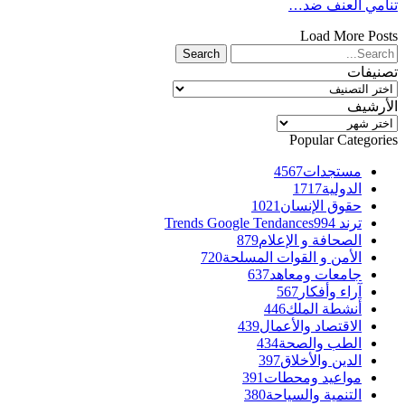
تنامي العنف ضد…
Load More Posts
تصنيفات
تصنيفات
الأرشيف
الأرشيف
Popular Categories
مستجدات
4567
الدولية
1717
حقوق الإنسان
1021
ترند Trends Google Tendances
994
الصحافة و الإعلام
879
الأمن و القوات المسلحة
720
جامعات ومعاهد
637
آراء وأفكار
567
أنشطة الملك
446
الاقتصاد والأعمال
439
الطب والصحة
434
الدين والأخلاق
397
مواعيد ومحطات
391
التنمية والسياحة
380