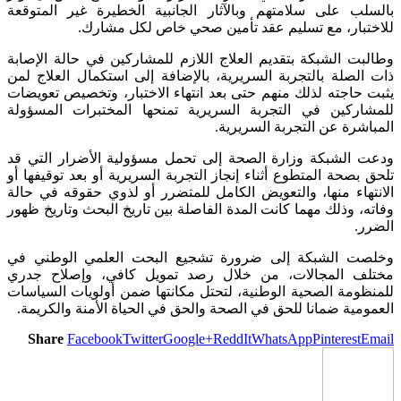
بالسلب على سلامتهم وبالآثار الجانبية الخطيرة غير المتوقعة
للاختبار، مع تسليم عقد تأمين صحي خاص لكل مشارك.
وطالبت الشبكة بتقديم العلاج اللازم للمشاركين في حالة الإصابة
ذات الصلة بالتجربة السريرية، بالإضافة إلى استكمال العلاج لمن
يثبت حاجته لذلك منهم حتى بعد انتهاء الاختبار، وتخصيص تعويضات
للمشاركين في التجربة السريرية تمنحها المختبرات المسؤولة
المباشرة عن التجربة السريرية.
ودعت الشبكة وزارة الصحة إلى تحمل مسؤولية الأضرار التي قد
تلحق بصحة المتطوع أثناء إنجاز التجربة السريرية أو بعد توقيفها أو
الانتهاء منها، والتعويض الكامل للمتضرر أو لذوي حقوقه في حالة
وفاته، وذلك مهما كانت المدة الفاصلة بين تاريخ البحث وتاريخ ظهور
الضرر.
وخلصت الشبكة إلى ضرورة تشجيع البحت العلمي الوطني في
مختلف المجالات، من خلال رصد تمويل كافي، وإصلاح جدري
للمنظومة الصحية الوطنية، لتحتل مكانتها ضمن أولويات السياسات
العمومية ضمانا للحق في الصحة والحق في الحياة الأمنة والكريمة.
Share
Facebook
Twitter
Google+
ReddIt
WhatsApp
Pinterest
Email