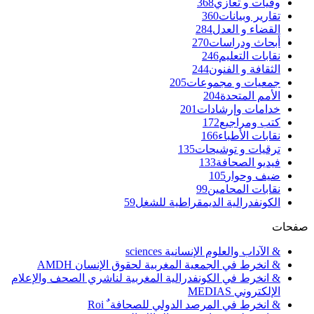
وفيات و تعازي
368
تقارير وبيانات
360
القضاء و العدل
284
أبحاث ودراسات
270
نقابات التعليم
246
الثقافة و الفنون
244
جمعيات و مجموعات
205
الأمم المتحدة
204
خدامات وإرشادات
201
كتب ومراجيع
172
نقابات الأطباء
166
ترقيات و توشيحات
135
فيديو الصحافة
133
ضيف وحوار
105
نقابات المحامين
99
الكونفدرالية الديمقراطية للشغل
59
صفحات
& الآداب والعلوم الإنسانية sciences
& انخرط في الجمعية المغربية لحقوق الإنسان AMDH
& انخرط في الكونفدرالية المغربية لناشري الصحف والإعلام
الإلكتروني MEDIAS
& انخرط في المرصد الدولي للصحافة ٌ Roi