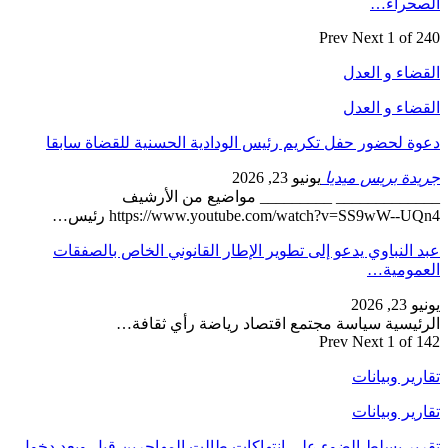
الصحراء…
Prev
Next
1 of 240
القضاء و العدل
القضاء و العدل
دعوة لحضور حفل تكريم رئيس الودادية الحسنية للقضاة سابقا
جريدة بريس ميديا
يونيو 23, 2026
_____________ _________ مواضيع من الأرشيف
https://www.youtube.com/watch?v=SS9wW--UQn4 رئيس…
عبد النباوي يدعو إلى تطوير الإطار القانوني الخاص بالصفقات
العمومية…
يونيو 23, 2026
الرئيسية سياسة مجتمع اقتصاد رياضة رأي ثقافة…
Prev
Next
1 of 142
تقارير وبيانات
تقارير وبيانات
تقرير يسلط الضوء على انتهاكات طالت المهاجرين قبل وبعد دخول