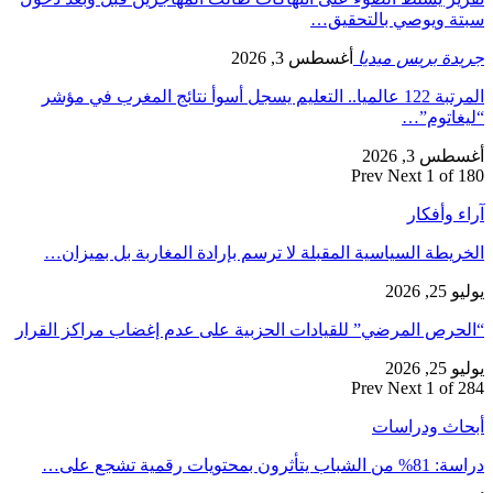
سبتة ويوصي بالتحقيق…
جريدة بريس ميديا
أغسطس 3, 2026
المرتبة 122 عالميا.. التعليم يسجل أسوأ نتائج المغرب في مؤشر
“ليغاتوم”…
أغسطس 3, 2026
Prev
Next
1 of 180
آراء وأفكار
الخريطة السياسية المقبلة لا ترسم بإرادة المغاربة بل بميزان…
يوليو 25, 2026
“الحرص المرضي” للقيادات الحزبية على عدم إغضاب مراكز القرار
يوليو 25, 2026
Prev
Next
1 of 284
أبحاث ودراسات
دراسة: 81% من الشباب يتأثرون بمحتويات رقمية تشجع على…