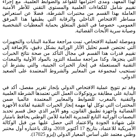
لهذا المعهد، ومدى احترامها للقواعد والضوابط العلمية، مع إجراء
تقييم شامل للكفاءات العلمية والمستوى التقني للأطر الأمنية
العاملة بهذا القسم من مختبرات الشرطة، فضلا عن استعراض
مساطر الافتحاص الداخلي والرقابة التي يطبقها هذا المرفق
العمومي، خصوصا في الشق المتعلق بحماية المعطيات الشخصية
وصيانة سرية الأبحاث القضائية.
وموصلة لعملية الافتحاص، تمت مراجعة سلامة البنايات والتجهيزات
التي تحتضن قسم تحليل الأثار الوراثية بشكل دقيق، بالإضافة إلى
تقييم قدرات هذا القسم في مجال التأكد من صحة نتائج الخبرات
التي ينجزها، وكذا مراجعة سلسلة التزود بالمواد الأولية والمعدات
التقنية المستعملة في إنجاز الخبرات الجينية، والتي يشترط أن
تستجيب لمجموعة من المعايير والشروط المعتمدة على الصعيد
الدولي.
وقد تم تتويج عملية الافتحاص الدولي بإنجاز تقرير مفصل، أكد في
البداية على مطابقة بروتوكولات العمل التي تعتمدها الشرطة العلمية
والتقنية بالمغرب للضوابط والمعايير المعتمدة عالميا ضمن
المختبرات التي توكل لها مهمة إنجاز الخبرات التقنية لفائدة الأجهزة
القضائية وأجهزة تطبيق القانون، وهو الأمر الذي جعل قسم تحديد
البصمات الوراثية التابع للمديرية العامة للأمن الوطني يحافظ بامتياز
على شهادة الجودة والاعتماد التي حصل عليها من قبل الوكالة
الأمريكية للاعتماد، بتاريخ 17 أكتوبر 2018، وذلك باعتباره أول مختبر
وطني معتمد على أساس المعيار الدولي (إيزو 17025).