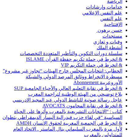
الرياضة
خدامات وإرشادات
علم النفس الإعلامي
علم النفس
الإفتتاحية
حسن برهون
مستجدات
وفيات و تعازي
أنشطة الملك
سلسلة دورات التكوين والتأطير المتعددة التخصصات
& انخرط في حملة تكريم حفظة القرآن ISLAME
& انخرط في حملة التكريم VIP
الحطابي: انتخابات المجلس خارج الهيئات “تجاوز غير مشروع”
مسطرة الانخراط ووثائق المرصد الدولي والشبكة
الأوروعربية Abonnement
& انخرط في نقابة التعليم العالي والأحياء الجامعية SUP
بلاغ توضيحي من الهيئة الوطنية لتراجمة المغرب
عاجل رسالة صوتية للناشط الدولي عبد المجيد الإدريسي
& انخرط في نقابة المحامون AVOCATS
كتاب : “الانتخابات التشريعية بالمغرب وأثرها على الحياة
السياسية “في لقاء حزب فيدرالية اليسار الديمقراطي بتطوان
& انخرط في الجمعية المغربية لحقوق الإنسان AMDH
لأول مرة بالمغرب السليماني ينال الماستر . الاتحاد العام
للمتداولين بالمغرب