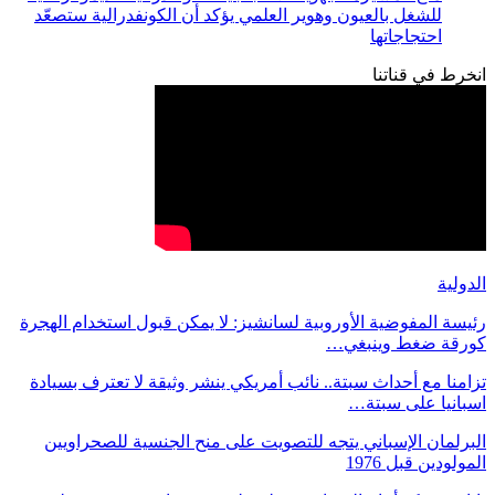
للشغل بالعيون وهوير العلمي يؤكد أن الكونفدرالية ستصعّد
احتجاجاتها
انخرط في قناتنا
الدولية
رئيسة المفوضية الأوروبية لسانشيز: لا يمكن قبول استخدام الهجرة
كورقة ضغط وينبغي…
تزامنا مع أحداث سبتة.. نائب أمريكي ينشر وثيقة لا تعترف بسيادة
اسبانيا على سبتة…
البرلمان الإسباني يتجه للتصويت على منح الجنسية للصحراويين
المولودين قبل 1976