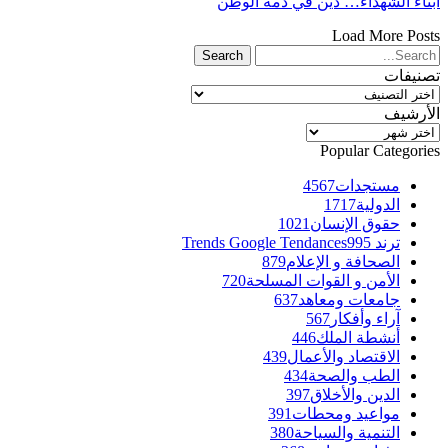
أبناء الشهداء… دين في ذمة الوطن
Load More Posts
تصنيفات
تصنيفات
الأرشيف
الأرشيف
Popular Categories
مستجدات
4567
الدولية
1717
حقوق الإنسان
1021
ترند Trends Google Tendances
995
الصحافة و الإعلام
879
الأمن و القوات المسلحة
720
جامعات ومعاهد
637
آراء وأفكار
567
أنشطة الملك
446
الاقتصاد والأعمال
439
الطب والصحة
434
الدين والأخلاق
397
مواعيد ومحطات
391
التنمية والسياحة
380