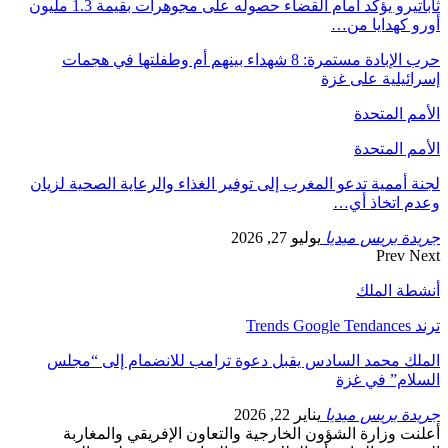
ثاباتيرو يؤكد أمام القضاء حصوله على مجوهرات بقيمة 1.3 مليون
أورو كهدايا من…
حرب الإبادة مستمرة: 8 شهداء بينهم أم وطفلتها في هجمات
إسرائيلية على غزة
الأمم المتحدة
الأمم المتحدة
لجنة أممية تدعو المغرب إلى توفير الغذاء والرعاية الصحية لزيان
وعدم اتخاذ أي…
جريدة بريس ميديا
يوليو 27, 2026
Prev
Next
أنشطة الملك
ترند Trends Google Tendances
الملك محمد السادس يقبل دعوة ترامب للانضمام إلى “مجلس
السلام” في غزة
جريدة بريس ميديا
يناير 22, 2026
أعلنت وزارة الشؤون الخارجية والتعاون الإفريقي والمغاربة