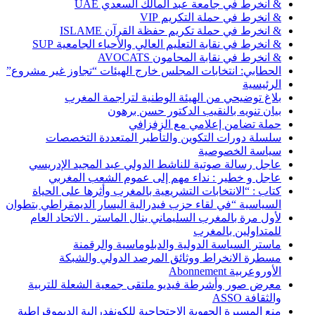
& انخرط في جامعة عبد المالك السعدي UAE
& انخرط في حملة التكريم VIP
& انخرط في حملة تكريم حفظة القرآن ISLAME
& انخرط في نقابة التعليم العالي والأحياء الجامعية SUP
& انخرط في نقابة المحامون AVOCATS
الحطابي: انتخابات المجلس خارج الهيئات “تجاوز غير مشروع”
الرئيسية
بلاغ توضيحي من الهيئة الوطنية لتراجمة المغرب
بيان تنويه بالنقيب الدكتور حسن برهون
حملة تضامن إعلامي مع الزفزافي
سلسلة دورات التكوين والتأطير المتعددة التخصصات
سياسة الخصوصية
عاجل رسالة صوتية للناشط الدولي عبد المجيد الإدريسي
عاجل و خطير : نداء مهم إلى عموم الشعب المغربي
كتاب : “الانتخابات التشريعية بالمغرب وأثرها على الحياة
السياسية “في لقاء حزب فيدرالية اليسار الديمقراطي بتطوان
لأول مرة بالمغرب السليماني ينال الماستر . الاتحاد العام
للمتداولين بالمغرب
ماستر السياسة الدولية والدبلوماسية والرقمنة
مسطرة الانخراط ووثائق المرصد الدولي والشبكة
الأوروعربية Abonnement
معرض صور وأشرطة فيديو ملتقى جمعية الشعلة للتربية
والثقافة ASSO
منع المسيرة الجهوية الاحتجاجية للكونفدرالية الديموقراطية