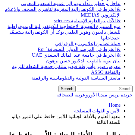
عاجل و خطير : نداء مهم إلى عموم الشعب المغربي
& انخرط في الكونفدرالية المغربية لناشري الصحف والإعلام
الإلكتروني MEDIAS
& الآداب والعلوم الإنسانية sciences
منع المسيرة الجهوية الاحتجاجية للكونفدرالية الديموقراطية
للشغل بالعيون وهوير العلمي يؤكد أن الكونفدرالية ستصعّد
احتجاجاتها
حملة تضامن إعلامي مع الزفزافي
& انخرط في المرصد الدولي للصحافة ٌ Roi
& انخرط في جامعة عبد المالك السعدي UAE
بيان تنويه بالنقيب الدكتور حسن برهون
معرض صور وأشرطة فيديو ملتقى جمعية الشعلة للتربية
والثقافة ASSO
ماستر السياسة الدولية والدبلوماسية والرقمنة
جريدة بريس ميديا الأوروعربية للصحافة
Home
الأمن و القوات المسلحة
معهد العلوم والأدلة الجنائية للأمن حافظ على التميز ديالو
للسنة الثالثة