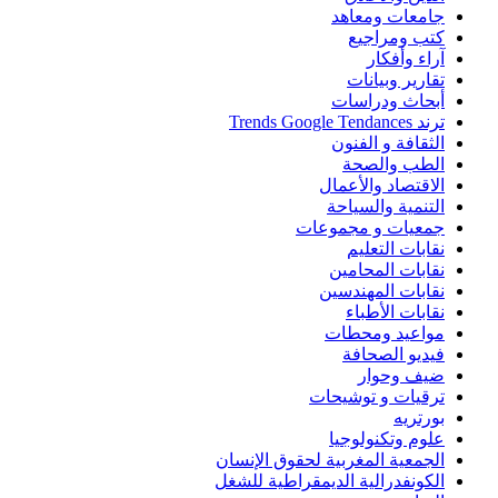
جامعات ومعاهد
كتب ومراجيع
آراء وأفكار
تقارير وبيانات
أبحاث ودراسات
ترند Trends Google Tendances
الثقافة و الفنون
الطب والصحة
الاقتصاد والأعمال
التنمية والسياحة
جمعيات و مجموعات
نقابات التعليم
نقابات المحامين
نقابات المهندسين
نقابات الأطباء
مواعيد ومحطات
فيديو الصحافة
ضيف وحوار
ترقيات و توشيحات
بورتريه
علوم وتكنولوجيا
الجمعية المغربية لحقوق الإنسان
الكونفدرالية الديمقراطية للشغل