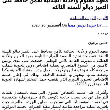
معهد العلوم والأدلة الجنائية للأمن حافظ على
التميز ديالو للسنة الثالثة
الأمن و القوات المسلحة
By
جريدة بريس ميديا
On
أغسطس 26, 2020
Share
حسن برهون
معهد العلوم والأدلة الجنائية للأمن محافظ على التميز ديالو للسنة
الثالثة. فمصلحة تحديد البصمة الوراثية التابعة معهد العلوم والأدلة
الجنائية بالمديرية العامة للأمن الوطني، خضعت على مدى يومين
كاملين من الأسبوع المنصرم، لعملية افتحاص دولي للجودة شملت
مراجعة كاملة ودقيقة لبروتوكولات العمل بهذه المنشأة الأمنية، وكذا
وضعية بنياتها وتجهيزاتها التقنية الدقيقة، وذلك في إطار عملية
الافتحاص السنوي الدوري الذي يقتضيه حمل المختبر لشهادة الجودة
العالمية (إيزو 17025).
وأشرف على عملية الافتحاص السنوي، التي تمت باستعمال تقنيات
للتواصل عن بعد بسبب جائحة (كوفيد ـ19)، خبيرة دولية متخصصة
في اعتماد المؤسسات التي تستجيب لمعايير الجودة العالمية، حيث
باشرت عملية مراجعة شاملة لمسار تنفيذ الخبرات الجينية الموكولة