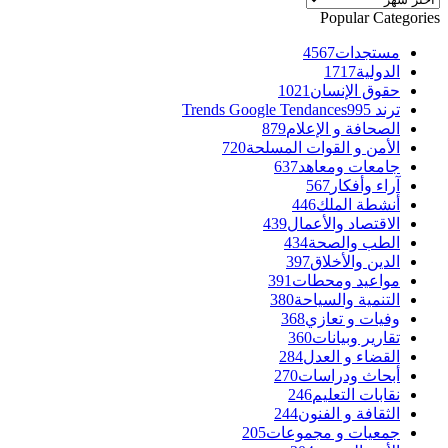
Popular Categories
مستجدات
4567
الدولية
1717
حقوق الإنسان
1021
ترند Trends Google Tendances
995
الصحافة و الإعلام
879
الأمن و القوات المسلحة
720
جامعات ومعاهد
637
آراء وأفكار
567
أنشطة الملك
446
الاقتصاد والأعمال
439
الطب والصحة
434
الدين والأخلاق
397
مواعيد ومحطات
391
التنمية والسياحة
380
وفيات و تعازي
368
تقارير وبيانات
360
القضاء و العدل
284
أبحاث ودراسات
270
نقابات التعليم
246
الثقافة و الفنون
244
جمعيات و مجموعات
205