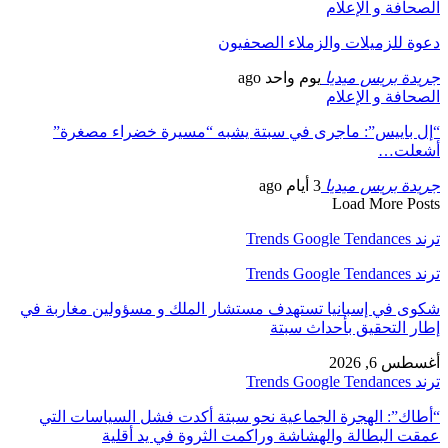
الصحافة و الإعلام
دعوة للزميلات والزملاء الصحفيون
جريدة بريس ميديا
يوم واحد ago
الصحافة و الإعلام
“إل باييس”: ماجرى في سبتة يشبه “مسيرة خضراء مصغرة”
أشعلت…
جريدة بريس ميديا
3 أيام ago
Load More Posts
ترند Trends Google Tendances
ترند Trends Google Tendances
شكوى في إسبانيا تستهدف مستشار الملك و مسؤولين مغاربة في
إطار التحقيق بأحداث سبتة
أغسطس 6, 2026
ترند Trends Google Tendances
“أطاك”: الهجرة الجماعية نحو سبتة أكدت فشل السياسات التي
عمقت البطالة والهشاشة وراكمت الثروة في يد أقلية