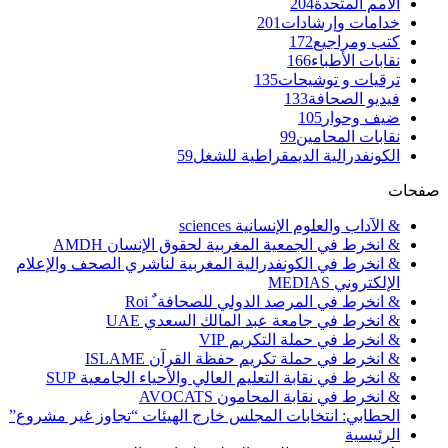
الأمم المتحدة
204
خدامات وإرشادات
201
كتب ومراجيع
172
نقابات الأطباء
166
ترقيات و توشيحات
135
فيديو الصحافة
133
ضيف وحوار
105
نقابات المحامين
99
الكونفدرالية الديمقراطية للشغل
59
صفحات
& الآداب والعلوم الإنسانية sciences
& انخرط في الجمعية المغربية لحقوق الإنسان AMDH
& انخرط في الكونفدرالية المغربية لناشري الصحف والإعلام
الإلكتروني MEDIAS
& انخرط في المرصد الدولي للصحافة ٌ Roi
& انخرط في جامعة عبد المالك السعدي UAE
& انخرط في حملة التكريم VIP
& انخرط في حملة تكريم حفظة القرآن ISLAME
& انخرط في نقابة التعليم العالي والأحياء الجامعية SUP
& انخرط في نقابة المحامون AVOCATS
الحطابي: انتخابات المجلس خارج الهيئات “تجاوز غير مشروع”
الرئيسية