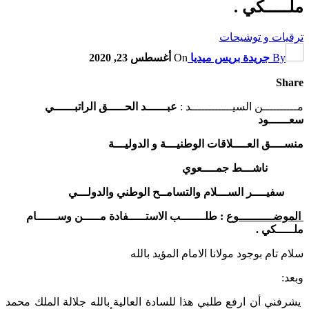
ملـــــكي .
ترقيات و توشيحات
By
جريدة بريس ميديا
On
أغسطس 23, 2020
Share
مــــــــــن السيــــــــــــد :
عبــــــد الحـــــق الراتبــــــي
سعــــــود
منســــق العــــلاقات الوطنيـــة و الدوليـــة
ناشـــط جمــــعوي
سفيــــر الســـلام والتسامــح الوطني والدولـــي
الموضــــــــــوع
: طلـــــــب الاستـــــفادة مـــــن وســــــام
ملـــــكي .
سلام تام بوجود مولانا الامام المؤيد بالله
وبعد:
يشرفني أن ارفع طلبي هذا للسادة العالية بالله جلالة الملك محمد