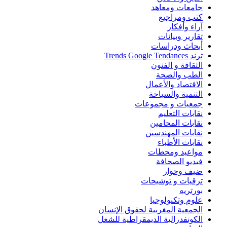
جامعات ومعاهد
كتب ومراجيع
آراء وأفكار
تقارير وبيانات
أبحاث ودراسات
ترند Trends Google Tendances
الثقافة و الفنون
الطب والصحة
الاقتصاد والأعمال
التنمية والسياحة
جمعيات و مجموعات
نقابات التعليم
نقابات المحامين
نقابات المهندسين
نقابات الأطباء
مواعيد ومحطات
فيديو الصحافة
ضيف وحوار
ترقيات و توشيحات
بورتريه
علوم وتكنولوجيا
الجمعية المغربية لحقوق الإنسان
الكونفدرالية الديمقراطية للشغل