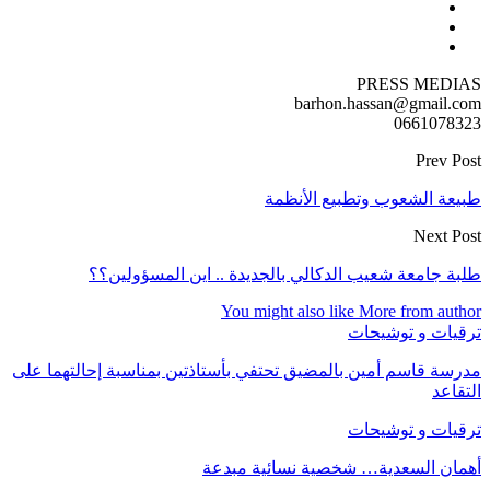
PRESS MEDIAS
barhon.hassan@gmail.com
0661078323
Prev Post
طبيعة الشعوب وتطبيع الأنظمة
Next Post
طلبة جامعة شعيب الدكالي بالجديدة .. اين المسؤولين؟؟
You might also like
More from author
ترقيات و توشيحات
مدرسة قاسم أمين بالمضيق تحتفي بأستاذتين بمناسبة إحالتهما على
التقاعد
ترقيات و توشيحات
أهمان السعدية… شخصية نسائية مبدعة