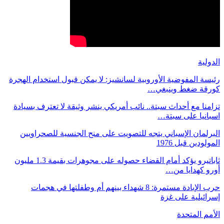
الدولية
رئيسة المفوضية الأوروبية لسانشيز: لا يمكن قبول استخدام الهجرة
كورقة ضغط وينبغي…
تزامنا مع أحداث سبتة.. نائب أمريكي ينشر وثيقة لا تعترف بسيادة
اسبانيا على سبتة…
البرلمان الإسباني يتجه للتصويت على منح الجنسية للصحراويين
المولودين قبل 1976
ثاباتيرو يؤكد أمام القضاء حصوله على مجوهرات بقيمة 1.3 مليون
أورو كهدايا من…
حرب الإبادة مستمرة: 8 شهداء بينهم أم وطفلتها في هجمات
إسرائيلية على غزة
الأمم المتحدة