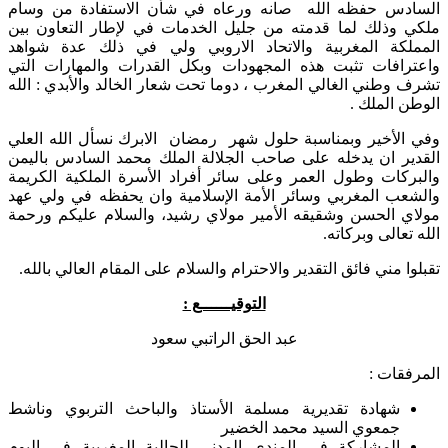
السادس حفظه الله صانه ورعاه في شأن الاستفادة من وسام
ملكي وذلك لما قدمته من جليل الخدمات في لإطار التعاون بين
المملكة المغربية والاتحاد الاروبي ولي في ذلك عدة شواهد
واعترافات تثبت هذه المجهودات وبكل القدرات والمهارات التي
تشرف وطني الغالي المغرب ، دوما تحت شعار الخالد والأبدي : الله
الوطن الملك .
وفي الأخير وبمناسبة حلول شهر رمضان الابرك نسأل الله العلي
القدير ان يدخله على صاحب الجلالة الملك محمد السادس باليمن
والبركات وطول العمر وعلى سائر أفراد الأسرة الملكية الكريمة
والشعب المغربي وسائر الأمة الإسلامية وان يحفظه في ولي عهد
مولاي الحسن وشقيقه الأمير مولاي رشيد، والسلام عليكم ورحمة
الله تعالى وبركاته.
تقبلوا مني فائق التقدير والاحترام والسلام على المقام العالي بالله.
التوقيــــــع :
عبد الحق الراتبي سعود
المرفقات :
شهادة تقديرية مسلمة الأستاذ والباحث التربوي وناشط
جمعوي السيد محمد الخضير
المشاركة في المندى المدني للجالية المغربية في اليوم