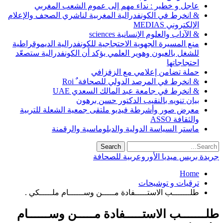
عاجل و خطير : نداء مهم إلى عموم الشعب المغربي
& انخرط في الكونفدرالية المغربية لناشري الصحف والإعلام
الإلكتروني MEDIAS
& الآداب والعلوم الإنسانية sciences
منع المسيرة الجهوية الاحتجاجية للكونفدرالية الديموقراطية
للشغل بالعيون وهوير العلمي يؤكد أن الكونفدرالية ستصعّد
احتجاجاتها
حملة تضامن إعلامي مع الزفزافي
& انخرط في المرصد الدولي للصحافة ٌ Roi
& انخرط في جامعة عبد المالك السعدي UAE
بيان تنويه بالنقيب الدكتور حسن برهون
معرض صور وأشرطة فيديو ملتقى جمعية الشعلة للتربية
والثقافة ASSO
ماستر السياسة الدولية والدبلوماسية والرقمنة
جريدة بريس ميديا الأوروعربية للصحافة
Home
ترقيات و توشيحات
طلـــــــب الاستـــــفادة مـــــن وســــــام ملـــــكي .
طلـــــــب الاستـــــفادة مـــــن وســــــام