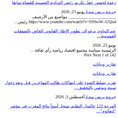
دعوة لحضور حفل تكريم رئيس الودادية الحسنية للقضاة سابقا
جريدة بريس ميديا
يونيو 23, 2026
_____________ _________ مواضيع من الأرشيف
https://www.youtube.com/watch?v=SS9wW--UQn4 رئيس…
عبد النباوي يدعو إلى تطوير الإطار القانوني الخاص بالصفقات
العمومية…
يونيو 23, 2026
الرئيسية سياسة مجتمع اقتصاد رياضة رأي ثقافة…
Prev
Next
1 of 142
تقارير وبيانات
تقارير وبيانات
تقرير يسلط الضوء على انتهاكات طالت المهاجرين قبل وبعد دخول
سبتة ويوصي بالتحقيق…
جريدة بريس ميديا
أغسطس 3, 2026
المرتبة 122 عالميا.. التعليم يسجل أسوأ نتائج المغرب في مؤشر
“ليغاتوم”…