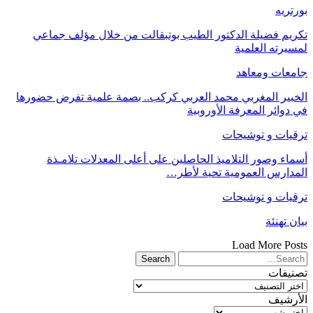
بورتريه
تكريم فضيلة الدكتور الطيب بوتبقالت من خلال مؤلف جماعي
لمسيرته العلمية
جامعات ومعاهد
الخبير المغربي محمد العربي كركب.. بصمة علمية تفرض حضورها
في دوائر المعرفة الأوروبية
ترقيات و توشيحات
أسماء وصور التلاميذ الحاصلين على أعلى المعدلات تلامـذة
المدارس العمومية تحية لأطر…
ترقيات و توشيحات
بيان تهنئة
Load More Posts
تصنيفات
تصنيفات
الأرشيف
الأرشيف