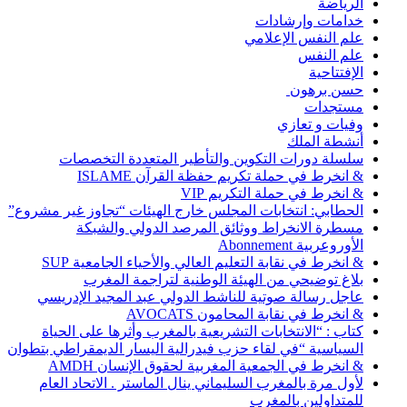
الرياضة
خدامات وإرشادات
علم النفس الإعلامي
علم النفس
الإفتتاحية
حسن برهون
مستجدات
وفيات و تعازي
أنشطة الملك
سلسلة دورات التكوين والتأطير المتعددة التخصصات
& انخرط في حملة تكريم حفظة القرآن ISLAME
& انخرط في حملة التكريم VIP
الحطابي: انتخابات المجلس خارج الهيئات “تجاوز غير مشروع”
مسطرة الانخراط ووثائق المرصد الدولي والشبكة
الأوروعربية Abonnement
& انخرط في نقابة التعليم العالي والأحياء الجامعية SUP
بلاغ توضيحي من الهيئة الوطنية لتراجمة المغرب
عاجل رسالة صوتية للناشط الدولي عبد المجيد الإدريسي
& انخرط في نقابة المحامون AVOCATS
كتاب : “الانتخابات التشريعية بالمغرب وأثرها على الحياة
السياسية “في لقاء حزب فيدرالية اليسار الديمقراطي بتطوان
& انخرط في الجمعية المغربية لحقوق الإنسان AMDH
لأول مرة بالمغرب السليماني ينال الماستر . الاتحاد العام
للمتداولين بالمغرب