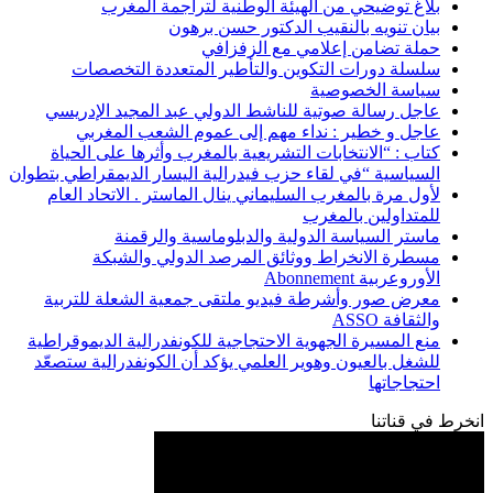
بلاغ توضيحي من الهيئة الوطنية لتراجمة المغرب
بيان تنويه بالنقيب الدكتور حسن برهون
حملة تضامن إعلامي مع الزفزافي
سلسلة دورات التكوين والتأطير المتعددة التخصصات
سياسة الخصوصية
عاجل رسالة صوتية للناشط الدولي عبد المجيد الإدريسي
عاجل و خطير : نداء مهم إلى عموم الشعب المغربي
كتاب : “الانتخابات التشريعية بالمغرب وأثرها على الحياة
السياسية “في لقاء حزب فيدرالية اليسار الديمقراطي بتطوان
لأول مرة بالمغرب السليماني ينال الماستر . الاتحاد العام
للمتداولين بالمغرب
ماستر السياسة الدولية والدبلوماسية والرقمنة
مسطرة الانخراط ووثائق المرصد الدولي والشبكة
الأوروعربية Abonnement
معرض صور وأشرطة فيديو ملتقى جمعية الشعلة للتربية
والثقافة ASSO
منع المسيرة الجهوية الاحتجاجية للكونفدرالية الديموقراطية
للشغل بالعيون وهوير العلمي يؤكد أن الكونفدرالية ستصعّد
احتجاجاتها
انخرط في قناتنا