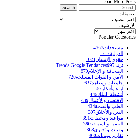
Load More Posts
تصنيفات
تصنيفات
الأرشيف
الأرشيف
Popular Categories
مستجدات
4567
الدولية
1717
حقوق الإنسان
1021
ترند Trends Google Tendances
995
الصحافة و الإعلام
879
الأمن و القوات المسلحة
720
جامعات ومعاهد
637
آراء وأفكار
567
أنشطة الملك
446
الاقتصاد والأعمال
439
الطب والصحة
434
الدين والأخلاق
397
مواعيد ومحطات
391
التنمية والسياحة
380
وفيات و تعازي
368
تقارير وبيانات
360