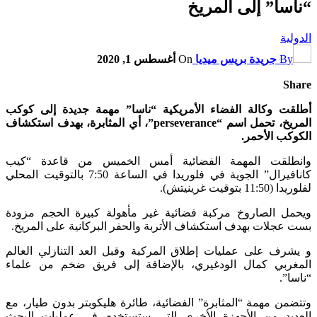
“ناسا” إلى المريخ
الدولية
By
جريدة بريس ميديا
On
أغسطس 1, 2020
Share
أطلقت وكالة الفضاء الأمريكية “ناسا” مهمة جديدة إلى كوكب
المريخ، تحمل اسم “perseverance”، أي المثابرة، بهدف استكشاف
الكوكب الأحمر.
وانطلقت المهمة الفضائية أمس الخميس من قاعدة “كيب
كانافيرال” الجوية في فلوريدا في الساعة 7:50 بالتوقيت المحلي
لفلوريدا (11:50 بتوقيت غرينيتش).
ويحمل الصاروخ مركبة فضائية غير مأهولة كبيرة الحجم مزودة
بست عجلات بهدف استكشاف الأتربة والحفر البركانية على المريخ.
و يشرف على عمليات إطلاق المركبة وقبل العد التنازلي العالم
المغربي كمال الودغيري، بالإضافة إلى فريق ضخم من علماء
“ناسا”.
وتتضمن مهمة “المثابرة” الفضائية، طائرة هليكوبتر بدون طيار، مع
العديد من الأجهزة الأخرى التي ستستخدم في عمليات البحث