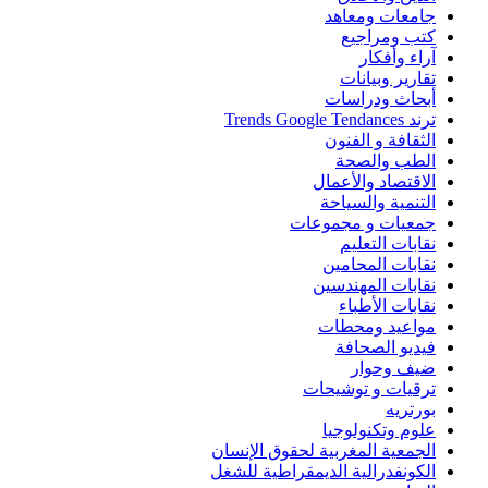
جامعات ومعاهد
كتب ومراجيع
آراء وأفكار
تقارير وبيانات
أبحاث ودراسات
ترند Trends Google Tendances
الثقافة و الفنون
الطب والصحة
الاقتصاد والأعمال
التنمية والسياحة
جمعيات و مجموعات
نقابات التعليم
نقابات المحامين
نقابات المهندسين
نقابات الأطباء
مواعيد ومحطات
فيديو الصحافة
ضيف وحوار
ترقيات و توشيحات
بورتريه
علوم وتكنولوجيا
الجمعية المغربية لحقوق الإنسان
الكونفدرالية الديمقراطية للشغل