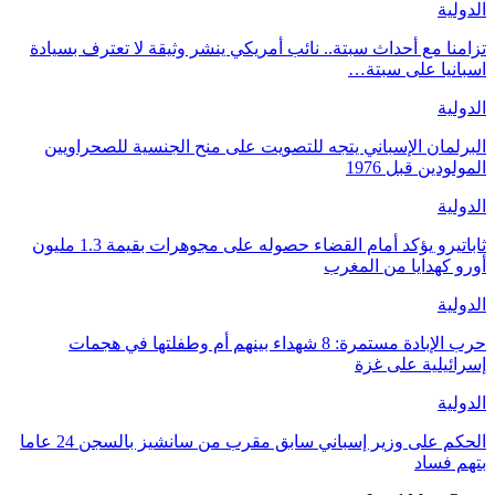
الدولية
تزامنا مع أحداث سبتة.. نائب أمريكي ينشر وثيقة لا تعترف بسيادة
اسبانيا على سبتة…
الدولية
البرلمان الإسباني يتجه للتصويت على منح الجنسية للصحراويين
المولودين قبل 1976
الدولية
ثاباتيرو يؤكد أمام القضاء حصوله على مجوهرات بقيمة 1.3 مليون
أورو كهدايا من المغرب
الدولية
حرب الإبادة مستمرة: 8 شهداء بينهم أم وطفلتها في هجمات
إسرائيلية على غزة
الدولية
الحكم على وزير إسباني سابق مقرب من سانشيز بالسجن 24 عاما
بتهم فساد