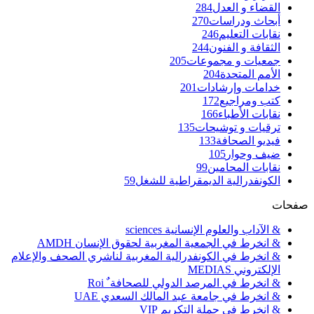
القضاء و العدل
284
أبحاث ودراسات
270
نقابات التعليم
246
الثقافة و الفنون
244
جمعيات و مجموعات
205
الأمم المتحدة
204
خدامات وإرشادات
201
كتب ومراجيع
172
نقابات الأطباء
166
ترقيات و توشيحات
135
فيديو الصحافة
133
ضيف وحوار
105
نقابات المحامين
99
الكونفدرالية الديمقراطية للشغل
59
صفحات
& الآداب والعلوم الإنسانية sciences
& انخرط في الجمعية المغربية لحقوق الإنسان AMDH
& انخرط في الكونفدرالية المغربية لناشري الصحف والإعلام
الإلكتروني MEDIAS
& انخرط في المرصد الدولي للصحافة ٌ Roi
& انخرط في جامعة عبد المالك السعدي UAE
& انخرط في حملة التكريم VIP