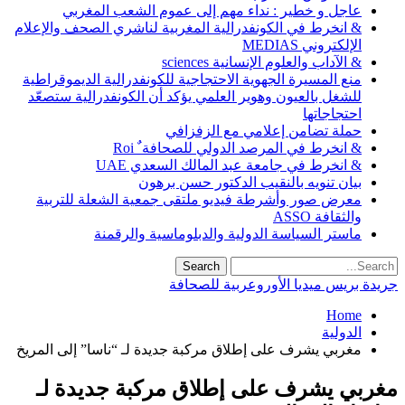
عاجل و خطير : نداء مهم إلى عموم الشعب المغربي
& انخرط في الكونفدرالية المغربية لناشري الصحف والإعلام
الإلكتروني MEDIAS
& الآداب والعلوم الإنسانية sciences
منع المسيرة الجهوية الاحتجاجية للكونفدرالية الديموقراطية
للشغل بالعيون وهوير العلمي يؤكد أن الكونفدرالية ستصعّد
احتجاجاتها
حملة تضامن إعلامي مع الزفزافي
& انخرط في المرصد الدولي للصحافة ٌ Roi
& انخرط في جامعة عبد المالك السعدي UAE
بيان تنويه بالنقيب الدكتور حسن برهون
معرض صور وأشرطة فيديو ملتقى جمعية الشعلة للتربية
والثقافة ASSO
ماستر السياسة الدولية والدبلوماسية والرقمنة
جريدة بريس ميديا الأوروعربية للصحافة
Home
الدولية
مغربي يشرف على إطلاق مركبة جديدة لـ “ناسا” إلى المريخ
مغربي يشرف على إطلاق مركبة جديدة لـ