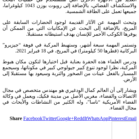
والاستكشاف الفضائي، بالإضافة إلى روبوت بوزن 1043 كيلوغراما،
جميعها تعمل على الطاقة الشمسية.
وتبحث المهمة عن الآثار القديمة لوجود الحضارات السابقة على
المريخ، بالإضافة إلى البحث عن الإمكانيات التي من الممكن أن
يوفرها الكوكب الأحمر للإنسان بهدف استيطانه مستقبلا.
وتستمر المهمة سبعة أشهر، وستهبط المركبة في فوهة “جيزيرو”
البركانية (قطرها 50 كيلومترا) في المريخ، في 18 فبراير 2021.
ودرس العلماء هذه الحفرة بعناية قبل اختيارها لتكون مكان هبوط
المركبة، نظرا لوجود تنوع كبير جيولوجي كبير في مكوناتها، وسيجمع
المسبار بالفعل عينات من الصخور والتربة وسيعود بها مستقبلا إلى
الأرض.
ويشار إلى أن العالم كمال الودغيري هو مهندس متخصص في مجال
الاتصالات والفضاء، مغربي الأصل من مدينة فكيك، ويعمل في وكالة
الفضاء الأمريكية “ناسا”، وله الكثير من النشاطات والأبحاث في
مجال الفضاء.
Share
Facebook
Twitter
Google+
ReddIt
WhatsApp
Pinterest
Email