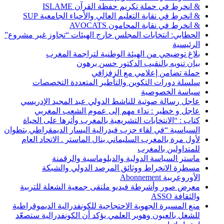
& انخرط في حملة تكريم حفظة القرآن ISLAME
& انخرط في نقابة التعليم العالي والأحياء الجامعية SUP
& انخرط في نقابة المحامون AVOCATS
الحطابي: انتخابات المجلس خارج الهيئات “تجاوز غير مشروع”
الرئيسية
بلاغ توضيحي من الهيئة الوطنية لتراجمة المغرب
بيان تنويه بالنقيب الدكتور حسن برهون
حملة تضامن إعلامي مع الزفزافي
سلسلة دورات التكوين والتأطير المتعددة التخصصات
سياسة الخصوصية
عاجل رسالة صوتية للناشط الدولي عبد المجيد الإدريسي
عاجل و خطير : نداء مهم إلى عموم الشعب المغربي
كتاب : “الانتخابات التشريعية بالمغرب وأثرها على الحياة
السياسية “في لقاء حزب فيدرالية اليسار الديمقراطي بتطوان
لأول مرة بالمغرب السليماني ينال الماستر . الاتحاد العام
للمتداولين بالمغرب
ماستر السياسة الدولية والدبلوماسية والرقمنة
مسطرة الانخراط ووثائق المرصد الدولي والشبكة
الأوروعربية Abonnement
معرض صور وأشرطة فيديو ملتقى جمعية الشعلة للتربية
والثقافة ASSO
منع المسيرة الجهوية الاحتجاجية للكونفدرالية الديموقراطية
للشغل بالعيون وهوير العلمي يؤكد أن الكونفدرالية ستصعّد