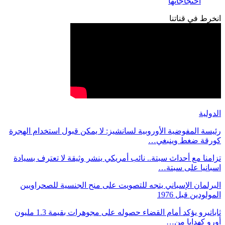
احتجاجاتها
انخرط في قناتنا
الدولية
رئيسة المفوضية الأوروبية لسانشيز: لا يمكن قبول استخدام الهجرة
كورقة ضغط وينبغي…
تزامنا مع أحداث سبتة.. نائب أمريكي ينشر وثيقة لا تعترف بسيادة
اسبانيا على سبتة…
البرلمان الإسباني يتجه للتصويت على منح الجنسية للصحراويين
المولودين قبل 1976
ثاباتيرو يؤكد أمام القضاء حصوله على مجوهرات بقيمة 1.3 مليون
أورو كهدايا من…