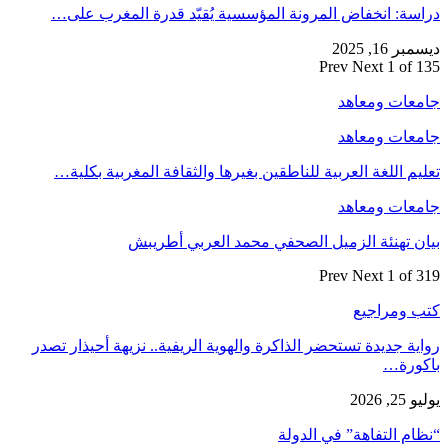
دراسة: انخفاض المرونة المؤسسية يُقيّد قدرة المغرب على…
ديسمبر 16, 2025
Prev
Next
1 of 135
جامعات ومعاهد
جامعات ومعاهد
تعليم اللغة العربية للناطقين بغيرها والثقافة المغربية بكلية…
جامعات ومعاهد
بيان تهنئة الزميل الصحفي محمد العربي أطريبش
Prev
Next
1 of 319
كتب ومراجيع
رواية جديدة تستحضر الذاكرة والهوية الريفية.. نزيهة أحيذار تصدر
باكورة…
يوليو 25, 2026
“نظام التفاهة” في الدولة