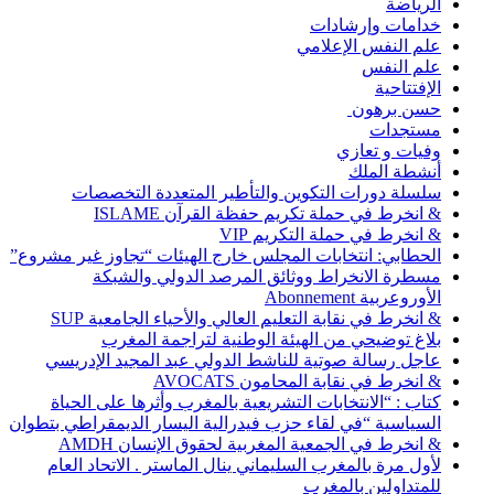
الرياضة
خدامات وإرشادات
علم النفس الإعلامي
علم النفس
الإفتتاحية
حسن برهون
مستجدات
وفيات و تعازي
أنشطة الملك
سلسلة دورات التكوين والتأطير المتعددة التخصصات
& انخرط في حملة تكريم حفظة القرآن ISLAME
& انخرط في حملة التكريم VIP
الحطابي: انتخابات المجلس خارج الهيئات “تجاوز غير مشروع”
مسطرة الانخراط ووثائق المرصد الدولي والشبكة
الأوروعربية Abonnement
& انخرط في نقابة التعليم العالي والأحياء الجامعية SUP
بلاغ توضيحي من الهيئة الوطنية لتراجمة المغرب
عاجل رسالة صوتية للناشط الدولي عبد المجيد الإدريسي
& انخرط في نقابة المحامون AVOCATS
كتاب : “الانتخابات التشريعية بالمغرب وأثرها على الحياة
السياسية “في لقاء حزب فيدرالية اليسار الديمقراطي بتطوان
& انخرط في الجمعية المغربية لحقوق الإنسان AMDH
لأول مرة بالمغرب السليماني ينال الماستر . الاتحاد العام
للمتداولين بالمغرب