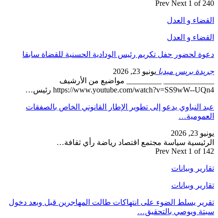
Prev
Next
1 of 240
القضاء و العدل
القضاء و العدل
دعوة لحضور حفل تكريم رئيس الودادية الحسنية للقضاة سابقا
جريدة بريس ميديا
يونيو 23, 2026
_____________ _________ مواضيع من الأرشيف
https://www.youtube.com/watch?v=SS9wW--UQn4 رئيس…
عبد النباوي يدعو إلى تطوير الإطار القانوني الخاص بالصفقات
العمومية…
يونيو 23, 2026
الرئيسية سياسة مجتمع اقتصاد رياضة رأي ثقافة…
Prev
Next
1 of 142
تقارير وبيانات
تقارير وبيانات
تقرير يسلط الضوء على انتهاكات طالت المهاجرين قبل وبعد دخول
سبتة ويوصي بالتحقيق…