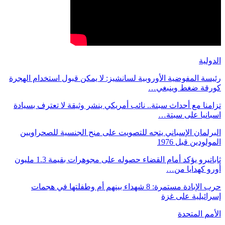
الدولية
رئيسة المفوضية الأوروبية لسانشيز: لا يمكن قبول استخدام الهجرة
كورقة ضغط وينبغي…
تزامنا مع أحداث سبتة.. نائب أمريكي ينشر وثيقة لا تعترف بسيادة
اسبانيا على سبتة…
البرلمان الإسباني يتجه للتصويت على منح الجنسية للصحراويين
المولودين قبل 1976
ثاباتيرو يؤكد أمام القضاء حصوله على مجوهرات بقيمة 1.3 مليون
أورو كهدايا من…
حرب الإبادة مستمرة: 8 شهداء بينهم أم وطفلتها في هجمات
إسرائيلية على غزة
الأمم المتحدة