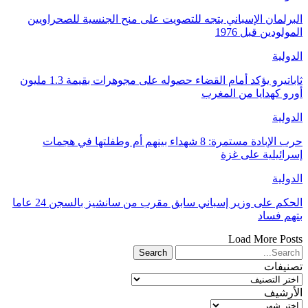
البرلمان الإسباني يتجه للتصويت على منح الجنسية للصحراويين
المولودين قبل 1976
الدولية
ثاباتيرو يؤكد أمام القضاء حصوله على مجوهرات بقيمة 1.3 مليون
أورو كهدايا من المغرب
الدولية
حرب الإبادة مستمرة: 8 شهداء بينهم أم وطفلتها في هجمات
إسرائيلية على غزة
الدولية
الحكم على وزير إسباني سابق مقرب من سانشيز بالسجن 24 عاما
بتهم فساد
Load More Posts
تصنيفات
تصنيفات
الأرشيف
الأرشيف