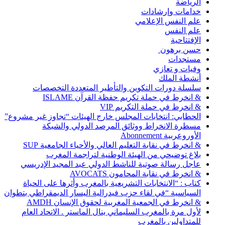
الرياضة
خدامات وإرشادات
علم النفس الإعلامي
علم النفس
الإفتتاحية
حسن برهون
مستجدات
وفيات و تعازي
أنشطة الملك
سلسلة دورات التكوين والتأطير المتعددة التخصصات
& انخرط في حملة تكريم حفظة القرآن ISLAME
& انخرط في حملة التكريم VIP
الحطابي: انتخابات المجلس خارج الهيئات “تجاوز غير مشروع”
مسطرة الانخراط ووثائق المرصد الدولي والشبكة
الأوروعربية Abonnement
& انخرط في نقابة التعليم العالي والأحياء الجامعية SUP
بلاغ توضيحي من الهيئة الوطنية لتراجمة المغرب
عاجل رسالة صوتية للناشط الدولي عبد المجيد الإدريسي
& انخرط في نقابة المحامون AVOCATS
كتاب : “الانتخابات التشريعية بالمغرب وأثرها على الحياة
السياسية “في لقاء حزب فيدرالية اليسار الديمقراطي بتطوان
& انخرط في الجمعية المغربية لحقوق الإنسان AMDH
لأول مرة بالمغرب السليماني ينال الماستر . الاتحاد العام
للمتداولين بالمغرب