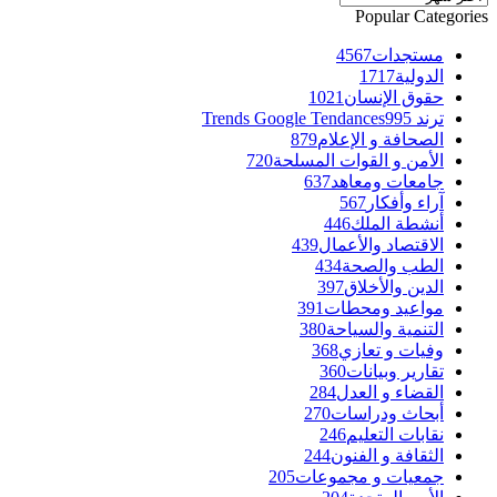
Popular Categories
مستجدات
4567
الدولية
1717
حقوق الإنسان
1021
ترند Trends Google Tendances
995
الصحافة و الإعلام
879
الأمن و القوات المسلحة
720
جامعات ومعاهد
637
آراء وأفكار
567
أنشطة الملك
446
الاقتصاد والأعمال
439
الطب والصحة
434
الدين والأخلاق
397
مواعيد ومحطات
391
التنمية والسياحة
380
وفيات و تعازي
368
تقارير وبيانات
360
القضاء و العدل
284
أبحاث ودراسات
270
نقابات التعليم
246
الثقافة و الفنون
244
جمعيات و مجموعات
205