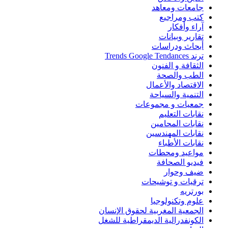
جامعات ومعاهد
كتب ومراجيع
آراء وأفكار
تقارير وبيانات
أبحاث ودراسات
ترند Trends Google Tendances
الثقافة و الفنون
الطب والصحة
الاقتصاد والأعمال
التنمية والسياحة
جمعيات و مجموعات
نقابات التعليم
نقابات المحامين
نقابات المهندسين
نقابات الأطباء
مواعيد ومحطات
فيديو الصحافة
ضيف وحوار
ترقيات و توشيحات
بورتريه
علوم وتكنولوجيا
الجمعية المغربية لحقوق الإنسان
الكونفدرالية الديمقراطية للشغل