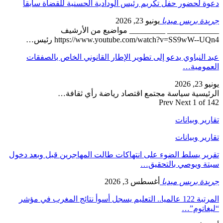
دعوة لحضور حفل تكريم رئيس الودادية الحسنية للقضاة سابقا
جريدة بريس ميديا
يونيو 23, 2026
_____________ _________ مواضيع من الأرشيف
https://www.youtube.com/watch?v=SS9wW--UQn4 رئيس…
عبد النباوي يدعو إلى تطوير الإطار القانوني الخاص بالصفقات
العمومية…
يونيو 23, 2026
الرئيسية سياسة مجتمع اقتصاد رياضة رأي ثقافة…
Prev
Next
1 of 142
تقارير وبيانات
تقارير وبيانات
تقرير يسلط الضوء على انتهاكات طالت المهاجرين قبل وبعد دخول
سبتة ويوصي بالتحقيق…
جريدة بريس ميديا
أغسطس 3, 2026
المرتبة 122 عالميا.. التعليم يسجل أسوأ نتائج المغرب في مؤشر
“ليغاتوم”…