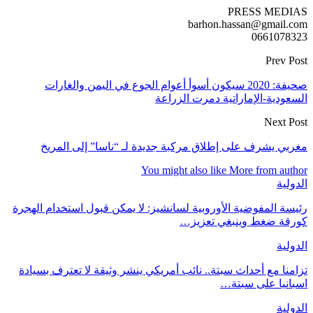
PRESS MEDIAS
barhon.hassan@gmail.com
0661078323
Prev Post
صحيفة: 2020 سيكون أسوأ أعوام الجوع في اليمن والغارات
السعودية-الإماراتية دمرت الزراعة
Next Post
مغربي يشرف على إطلاق مركبة جديدة لـ “ناسا” إلى المريخ
You might also like
More from author
الدولية
رئيسة المفوضية الأوروبية لسانشيز: لا يمكن قبول استخدام الهجرة
كورقة ضغط وينبغي تعزيز…
الدولية
تزامنا مع أحداث سبتة.. نائب أمريكي ينشر وثيقة لا تعترف بسيادة
اسبانيا على سبتة…
الدولية