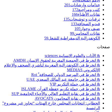
الأمم المتحدة
204
خدامات وإرشادات
201
كتب ومراجيع
172
نقابات الأطباء
166
ترقيات و توشيحات
135
فيديو الصحافة
133
ضيف وحوار
105
نقابات المحامين
99
الكونفدرالية الديمقراطية للشغل
59
صفحات
& الآداب والعلوم الإنسانية sciences
& انخرط في الجمعية المغربية لحقوق الإنسان AMDH
& انخرط في الكونفدرالية المغربية لناشري الصحف والإعلام
الإلكتروني MEDIAS
& انخرط في المرصد الدولي للصحافة ٌ Roi
& انخرط في جامعة عبد المالك السعدي UAE
& انخرط في حملة التكريم VIP
& انخرط في حملة تكريم حفظة القرآن ISLAME
& انخرط في نقابة التعليم العالي والأحياء الجامعية SUP
& انخرط في نقابة المحامون AVOCATS
الحطابي: انتخابات المجلس خارج الهيئات “تجاوز غير مشروع”
الرئيسية