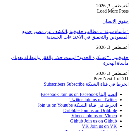
أغسطس 3, 2026
Load More Posts
حقوق الإنسان
“مأساة سبتة”.. مطالب حقوقية بالكشف عن مصير جميع
المفقودين والتحقيق في الاعتداءات الجسدية
أغسطس 3, 2026
حقوقيون: “عسكرة الحدود” ليست حلا.. والفقر والبطالة يغديان
مأساة الهجرة
أغسطس 3, 2026
Prev
Next
1 of 511
انخرط في قناة الشبكة
Subscribe
Subscribers
انضم إلينا Facebook
Join us on Facebook
Twitter
Join us on Twitter
انخرط في قناة الشبكة
Join us on Youtube
Dribbble
Join us on Dribbble
Vimeo
Join us on Vimeo
Github
Join us on Github
VK
Join us on VK