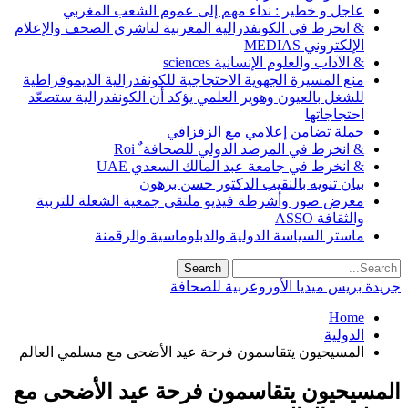
عاجل و خطير : نداء مهم إلى عموم الشعب المغربي
& انخرط في الكونفدرالية المغربية لناشري الصحف والإعلام
الإلكتروني MEDIAS
& الآداب والعلوم الإنسانية sciences
منع المسيرة الجهوية الاحتجاجية للكونفدرالية الديموقراطية
للشغل بالعيون وهوير العلمي يؤكد أن الكونفدرالية ستصعّد
احتجاجاتها
حملة تضامن إعلامي مع الزفزافي
& انخرط في المرصد الدولي للصحافة ٌ Roi
& انخرط في جامعة عبد المالك السعدي UAE
بيان تنويه بالنقيب الدكتور حسن برهون
معرض صور وأشرطة فيديو ملتقى جمعية الشعلة للتربية
والثقافة ASSO
ماستر السياسة الدولية والدبلوماسية والرقمنة
جريدة بريس ميديا الأوروعربية للصحافة
Home
الدولية
المسيحيون يتقاسمون فرحة عيد الأضحى مع مسلمي العالم
المسيحيون يتقاسمون فرحة عيد الأضحى مع