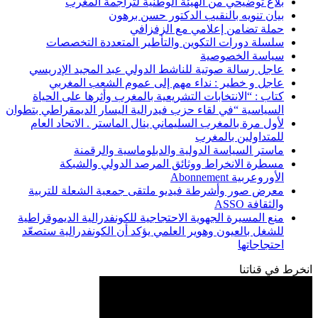
بلاغ توضيحي من الهيئة الوطنية لتراجمة المغرب
بيان تنويه بالنقيب الدكتور حسن برهون
حملة تضامن إعلامي مع الزفزافي
سلسلة دورات التكوين والتأطير المتعددة التخصصات
سياسة الخصوصية
عاجل رسالة صوتية للناشط الدولي عبد المجيد الإدريسي
عاجل و خطير : نداء مهم إلى عموم الشعب المغربي
كتاب : “الانتخابات التشريعية بالمغرب وأثرها على الحياة
السياسية “في لقاء حزب فيدرالية اليسار الديمقراطي بتطوان
لأول مرة بالمغرب السليماني ينال الماستر . الاتحاد العام
للمتداولين بالمغرب
ماستر السياسة الدولية والدبلوماسية والرقمنة
مسطرة الانخراط ووثائق المرصد الدولي والشبكة
الأوروعربية Abonnement
معرض صور وأشرطة فيديو ملتقى جمعية الشعلة للتربية
والثقافة ASSO
منع المسيرة الجهوية الاحتجاجية للكونفدرالية الديموقراطية
للشغل بالعيون وهوير العلمي يؤكد أن الكونفدرالية ستصعّد
احتجاجاتها
انخرط في قناتنا