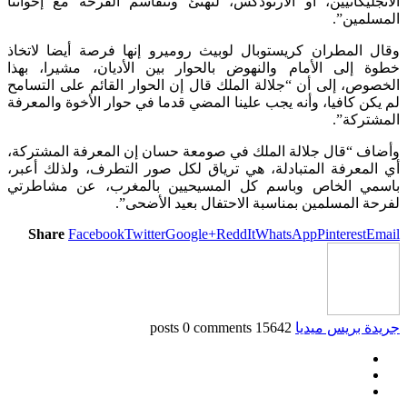
الأنجليكانيين، أو الأرثوذكس، لنهنئ ونتقاسم الفرحة مع إخواننا
المسلمين”.
وقال المطران كريستوبال لوبيث روميرو إنها فرصة أيضا لاتخاذ
خطوة إلى الأمام والنهوض بالحوار بين الأديان، مشيرا، بهذا
الخصوص، إلى أن “جلالة الملك قال إن الحوار القائم على التسامح
لم يكن كافيا، وأنه يجب علينا المضي قدما في حوار الأخوة والمعرفة
المشتركة”.
وأضاف “قال جلالة الملك في صومعة حسان إن المعرفة المشتركة،
أي المعرفة المتبادلة، هي ترياق لكل صور التطرف، ولذلك أعبر،
باسمي الخاص وباسم كل المسيحيين بالمغرب، عن مشاطرتي
لفرحة المسلمين بمناسبة الاحتفال بعيد الأضحى”.
Share
Facebook
Twitter
Google+
ReddIt
WhatsApp
Pinterest
Email
جريدة بريس ميديا
15642 posts
0 comments