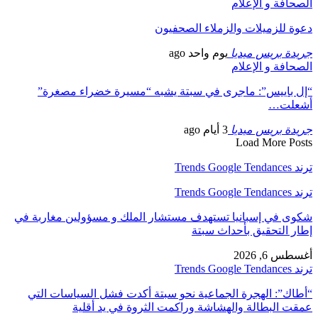
الصحافة و الإعلام
دعوة للزميلات والزملاء الصحفيون
جريدة بريس ميديا
يوم واحد ago
الصحافة و الإعلام
“إل باييس”: ماجرى في سبتة يشبه “مسيرة خضراء مصغرة”
أشعلت…
جريدة بريس ميديا
3 أيام ago
Load More Posts
ترند Trends Google Tendances
ترند Trends Google Tendances
شكوى في إسبانيا تستهدف مستشار الملك و مسؤولين مغاربة في
إطار التحقيق بأحداث سبتة
أغسطس 6, 2026
ترند Trends Google Tendances
“أطاك”: الهجرة الجماعية نحو سبتة أكدت فشل السياسات التي
عمقت البطالة والهشاشة وراكمت الثروة في يد أقلية