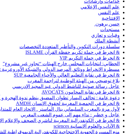
خدامات وإرشادات
علم النفس الإعلامي
علم النفس
الإفتتاحية
حسن برهون
مستجدات
وفيات و تعازي
أنشطة الملك
سلسلة دورات التكوين والتأطير المتعددة التخصصات
& انخرط في حملة تكريم حفظة القرآن ISLAME
& انخرط في حملة التكريم VIP
الحطابي: انتخابات المجلس خارج الهيئات “تجاوز غير مشروع”
مسطرة الانخراط ووثائق المرصد الدولي والشبكة الأوروعربية Abonnement
& انخرط في نقابة التعليم العالي والأحياء الجامعية SUP
بلاغ توضيحي من الهيئة الوطنية لتراجمة المغرب
عاجل رسالة صوتية للناشط الدولي عبد المجيد الإدريسي
& انخرط في نقابة المحامون AVOCATS
دعوة عامة : تحالف اليسار تطوان المضيق ينظم ندوة الهجرة و
& انخرط في الجمعية المغربية لحقوق الإنسان AMDH
لأول مرة بالمغرب السليماني ينال الماستر . الاتحاد العام للمتد
عاجل و خطير : نداء مهم إلى عموم الشعب المغربي
& انخرط في الكونفدرالية المغربية لناشري الصحف والإعلام الإلكترو
& الآداب والعلوم الإنسانية sciences
منع المسيرة الجهوية الاحتجاجية للكونفدرالية الديموقراطية للش