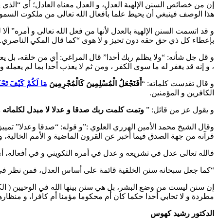
إن من خصائص السنن الإلهية العدل، و العدل معناه العادل؛ أي “الذي
هذا الوصف فينبغي أن يحيط علما بأفعال الله تعالى من ملكوت السموا
بإعطاء كل ذي حق حقه دون تحيز و لا هوى “كما قال المكي الناصري.
و قل جل شأنه: “ولا يظلم ربك أحدا” قال المراغي: أي من خلقه، بل يعف
، و إنه قد يغفر له ما سوى الكفر ، ومن ثم لا يعذب أحدا بما لم يعمله و
و قال تقدست كلماته: “
أَفَنَجْعَلُ الْمُسْلِمِينَ كَالْمُجْرِمِينَ
مَا لَكُمْ كَيْفَ تَحْ
الكافرين و المؤمنين.
و يقول عز من قائل: ”
وتمت كلمت ربك صدقا و عدلا لا مبدل لكلماته و
وقال الشيخ محمد الأمين الهرري العلوي :”و قوله: “صدقا وعدلا” تميي
قرآنه من جهة الصدق فيما أخبر عن القرون الماضية و الأمم الخالية، و
فالله تعالى عدل في تشريعه و عدل في أمره التكويني و في أفعاله،
“كما جعل سبحانه سنن الخلقية قائمة على أساس العدل، فمن نظر في ه
إن سنن ليست من وضع البشر، بل هي سنن بينها الله في الوحيين ( الكت
مطردة و لا تحابي أحدا حكما كان أم محكوما مؤمنا أم كافرا، و منظ
الدكتور رشيد كهوس