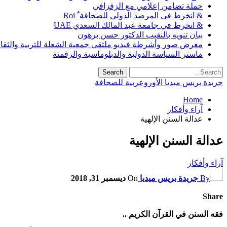
حملة تضامن إعلامي مع الزفزافي
& انخرط في المرصد الدولي للصحافة ٌ Roi
& انخرط في جامعة عبد المالك السعدي UAE
بيان تنويه بالنقيب الدكتور حسن برهون
معرض صور وأشرطة فيديو ملتقى جمعية الشعلة للتربية والثقافة SO
ماستر السياسة الدولية والدبلوماسية والرقمنة
جريدة بريس ميديا الأوروعربية للصحافة
Home
آراء وأفكار
عدالة السنن الإلهية
عدالة السنن الإلهية
آراء وأفكار
By
جريدة بريس ميديا
On
ديسمبر 31, 2018
Share
فقه السنن في القرآن الكريم ..