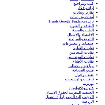
كتب ومراجيع
آراء وأفكار
تقارير وبيانات
أبحاث ودراسات
ترند Trends Google Tendances
الثقافة و الفنون
الطب والصحة
الاقتصاد والأعمال
التنمية والسياحة
جمعيات و مجموعات
نقابات التعليم
نقابات المحامين
نقابات المهندسين
نقابات الأطباء
مواعيد ومحطات
فيديو الصحافة
ضيف وحوار
ترقيات و توشيحات
بورتريه
علوم وتكنولوجيا
الجمعية المغربية لحقوق الإنسان
الكونفدرالية الديمقراطية للشغل
الرياضة