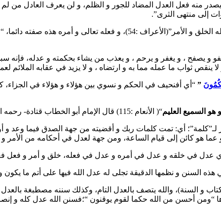
 يصدر منه فعل العدل المضاد للجور و الظلم، و لن يعرف العادل من لم
ت إلى منتهى الثرى”.
و قد اتسمت السنن الإلهية بالعدل لأنها من فعل الله تعالى و أمره” ألا له الخلق 
و و يصفح ، و يغفر و يرحم ، و يعذب من يشاء بحكمته و عدله، فإنه سبحا
 لا ينقص ثواب ما عمله مما به و ارتضاه ، و لا يزيد في عقابه الملائم لع
كُمُونَ
”
“أي أفنحيف في الحكم و نسوي بين هؤلاء و هؤلاء في الجزاء، كل
 هو السميع العليم
“( الأنعام :115) قال الإمام أبو الخطاب قتادة- رحمه الله- في تفسيره لهذه الآية :” صدقا يما قال، و عدلا فيما حكم”.
ز لـ”كلمة”؛ أي: تمت كلمات ربك و أقضيته من جهة الصدق فيما وعد و أو
 عما هو كائن إلى قيام الساعة، ومن جهة لعدل في أحكامه من الأمر و الن
 أي عدل في خلقه و عدل في أمره و عدل في فعله، خلق و أمر و فعل ف
ذه السنن و نظمها الدقيقة تجلى له عدل الله فيها على أتم ما يكون و
اب و السنة)، والله يتصف بالعدل التام، وكذلك سننه مصطبغة بالعدل ا
ارها “ومن أحسن من الله حكما لقوم يوقنون “؛فسنن الله عدل كله و 