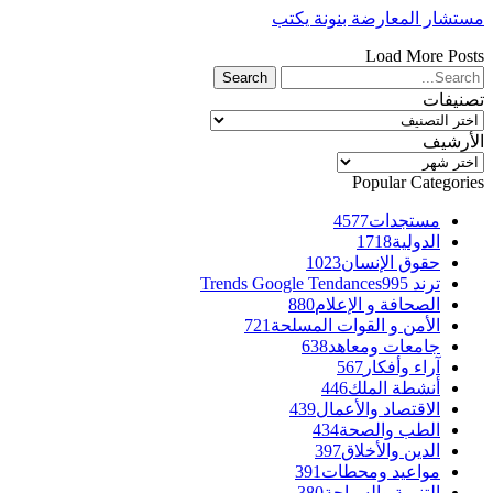
مستشار المعارضة بنونة يكتب
Load More Posts
تصنيفات
تصنيفات
الأرشيف
الأرشيف
Popular Categories
مستجدات
4577
الدولية
1718
حقوق الإنسان
1023
ترند Trends Google Tendances
995
الصحافة و الإعلام
880
الأمن و القوات المسلحة
721
جامعات ومعاهد
638
آراء وأفكار
567
أنشطة الملك
446
الاقتصاد والأعمال
439
الطب والصحة
434
الدين والأخلاق
397
مواعيد ومحطات
391
التنمية والسياحة
380