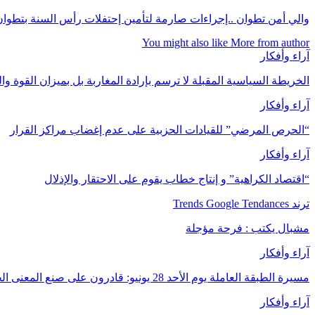
والي أمن تطوان ..إجراءات صارمة لتأمين إحتفلات رأس السنة بتطوان
You might also like
More from author
آراء وأفكار
الخريطة السياسية المقبلة لا ترسم بإرادة المغاربة بل بميزان القوة وال
آراء وأفكار
“الحرص المرضي” للقيادات الحزبية على عدم إغضاب مراكز القرار
آراء وأفكار
“اقتصاد الكراهية” و إنتاج خطاب يقوم على الاحتقار والإذلال
ترند Trends Google Tendances
مشبال يكتب : فرحة مؤجلة
آراء وأفكار
مسيرة الطبقة العاملة يوم الأحد 28 يونيو: قادرون على صنع المعنى الحقيقي للنضال
آراء وأفكار