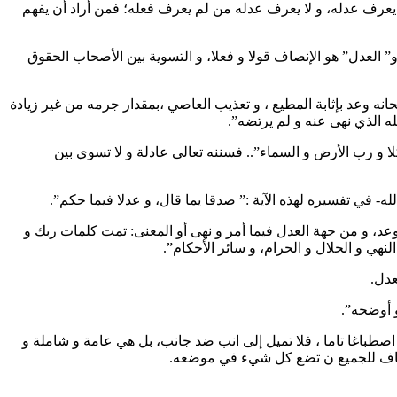
 يعرف عدله، و لا يعرف عدله من لم يعرف فعله؛ فمن أراد أن يفهم
و الأمر”(الأعراف :54)، و فعله تعالى و أمره هذه صفته دائما، “و” العدل” هو الإنصاف قولا و فعلا، و التسوية بين الأصحاب الحقوق
نه وعد بإثابة المطيع ، و تعذيب العاصي ،بمقدار جرمه من غير زيادة
مله الذي نهى عنه و لم يرتضه”.
ا و رب الأرض و السماء”.. فسننه تعالى عادلة و لا تسوي بين
عد، و من جهة العدل فيما أمر و نهى أو المعنى: تمت كلمات ربك و
هي و الحلال و الحرام، و سائر الأحكام”.
عدل.
 أوضحه”.
صطباغا تاما ، فلا تميل إلى انب ضد جانب، بل هي عامة و شاملة و
إنصاف للجميع ن تضع كل شيء في موضعه.