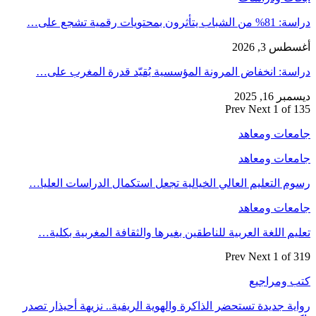
دراسة: 81% من الشباب يتأثرون بمحتويات رقمية تشجع على…
أغسطس 3, 2026
دراسة: انخفاض المرونة المؤسسية يُقيّد قدرة المغرب على…
ديسمبر 16, 2025
Prev
Next
1 of 135
جامعات ومعاهد
جامعات ومعاهد
رسوم التعليم العالي الخيالية تجعل استكمال الدراسات العليا…
جامعات ومعاهد
تعليم اللغة العربية للناطقين بغيرها والثقافة المغربية بكلية…
Prev
Next
1 of 319
كتب ومراجيع
رواية جديدة تستحضر الذاكرة والهوية الريفية.. نزيهة أحيذار تصدر