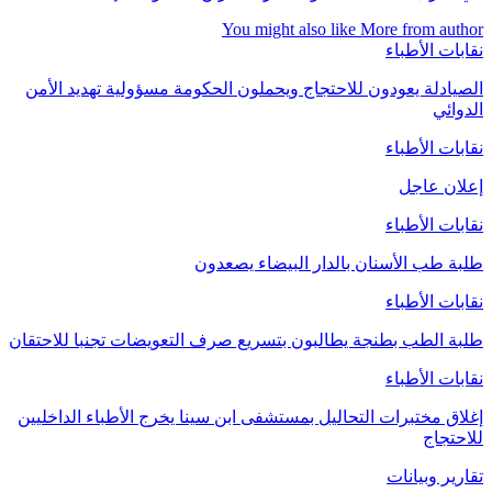
You might also like
More from author
نقابات الأطباء
الصيادلة يعودون للاحتجاج ويحملون الحكومة مسؤولية تهديد الأمن
الدوائي
نقابات الأطباء
إعلان عاجل
نقابات الأطباء
طلبة طب الأسنان بالدار البيضاء يصعدون
نقابات الأطباء
طلبة الطب بطنجة يطالبون بتسريع صرف التعويضات تجنبا للاحتقان
نقابات الأطباء
إغلاق مختبرات التحاليل بمستشفى ابن سينا يخرج الأطباء الداخليين
للاحتجاج
تقارير وبيانات