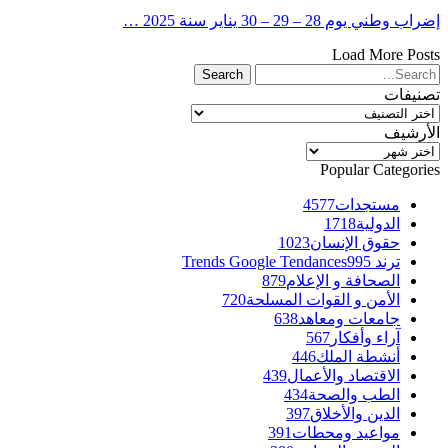
إضراب وطني يوم 28 – 29 – 30 يناير سنة 2025 …
Load More Posts
تصنيفات
تصنيفات
الأرشيف
الأرشيف
Popular Categories
مستجدات
4577
الدولية
1718
حقوق الإنسان
1023
ترند Trends Google Tendances
995
الصحافة و الإعلام
879
الأمن و القوات المسلحة
720
جامعات ومعاهد
638
آراء وأفكار
567
أنشطة الملك
446
الاقتصاد والأعمال
439
الطب والصحة
434
الدين والأخلاق
397
مواعيد ومحطات
391