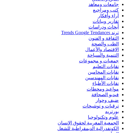
جامعات ومعاهد
كتب ومراجيع
آراء وأفكار
تقارير وبيانات
أبحاث ودراسات
ترند Trends Google Tendances
الثقافة و الفنون
الطب والصحة
الاقتصاد والأعمال
التنمية والسياحة
جمعيات و مجموعات
نقابات التعليم
نقابات المحامين
نقابات المهندسين
نقابات الأطباء
مواعيد ومحطات
فيديو الصحافة
ضيف وحوار
ترقيات و توشيحات
بورتريه
علوم وتكنولوجيا
الجمعية المغربية لحقوق الإنسان
الكونفدرالية الديمقراطية للشغل