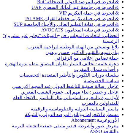
& انخرط في المرصد الدولي للصحافة ٌ Roi
& انخرط في جامعة عبد المالك السعدي UAE
& انخرط في حملة التكريم VIP
& انخرط في حملة تكريم حفظة القرآن ISLAME
& انخرط في نقابة التعليم العالي والأحياء الجامعية SUP
& انخرط في نقابة المحامون AVOCATS
الحطابي: انتخابات المجلس خارج الهيئات “تجاوز غير مشروع”
الرئيسية
بلاغ توضيحي من الهيئة الوطنية لتراجمة المغرب
بيان تنويه بالنقيب الدكتور حسن برهون
حملة تضامن إعلامي مع الزفزافي
دعوة عامة : تحالف اليسار تطوان المضيق ينظم ندوة الهجرة
و أحداث شمال المغرب
سلسلة دورات التكوين والتأطير المتعددة التخصصات
سياسة الخصوصية
عاجل رسالة صوتية للناشط الدولي عبد المجيد الإدريسي
عاجل و خطير : نداء مهم إلى عموم الشعب المغربي
لأول مرة بالمغرب السليماني ينال الماستر . الاتحاد العام
للمتداولين بالمغرب
ماستر السياسة الدولية والدبلوماسية والرقمنة
مسطرة الانخراط ووثائق المرصد الدولي والشبكة
الأوروعربية Abonnement
معرض صور وأشرطة فيديو ملتقى جمعية الشعلة للتربية
والثقافة ASSO