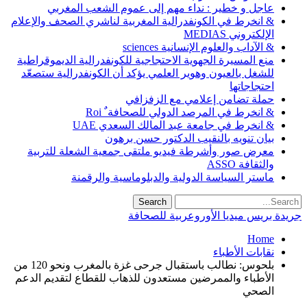
عاجل و خطير : نداء مهم إلى عموم الشعب المغربي
& انخرط في الكونفدرالية المغربية لناشري الصحف والإعلام
الإلكتروني MEDIAS
& الآداب والعلوم الإنسانية sciences
منع المسيرة الجهوية الاحتجاجية للكونفدرالية الديموقراطية
للشغل بالعيون وهوير العلمي يؤكد أن الكونفدرالية ستصعّد
احتجاجاتها
حملة تضامن إعلامي مع الزفزافي
& انخرط في المرصد الدولي للصحافة ٌ Roi
& انخرط في جامعة عبد المالك السعدي UAE
بيان تنويه بالنقيب الدكتور حسن برهون
معرض صور وأشرطة فيديو ملتقى جمعية الشعلة للتربية
والثقافة ASSO
ماستر السياسة الدولية والدبلوماسية والرقمنة
جريدة بريس ميديا الأوروعربية للصحافة
Home
نقابات الأطباء
بلحوس: نطالب باستقبال جرحى غزة بالمغرب ونحو 120 من
الأطباء والممرضين مستعدون للذهاب للقطاع لتقديم الدعم
الصحي