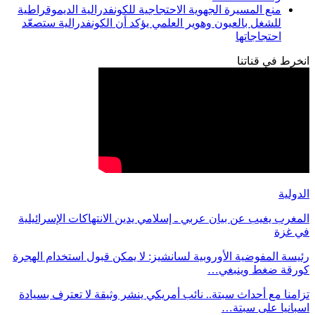
منع المسيرة الجهوية الاحتجاجية للكونفدرالية الديموقراطية
للشغل بالعيون وهوير العلمي يؤكد أن الكونفدرالية ستصعّد
احتجاجاتها
انخرط في قناتنا
الدولية
المغرب يغيب عن بيان عربي ـ إسلامي يدين الانتهاكات الإسرائيلية
في غزة
رئيسة المفوضية الأوروبية لسانشيز: لا يمكن قبول استخدام الهجرة
كورقة ضغط وينبغي…
تزامنا مع أحداث سبتة.. نائب أمريكي ينشر وثيقة لا تعترف بسيادة
اسبانيا على سبتة…