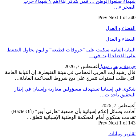
شهداء صنعوا الوطن … فمن يتذكر أبناءهم ؟ شهداء حرب
الصحراء…
Prev
Next
1 of 240
القضاء و العدل
القضاء و العدل
النيابة العامة سكتت على “خروقات فظيعة” واليوم تحاول الضغط
على القضاء للبت في…
جريدة بريس ميديا
أغسطس 7, 2026
قال رشيد آيت العربي المحامي في هيئة القنيطرة، إن النيابة العامة
التي ظلت لسنوات تتفرج على ذبح شروط المحاكمة العادلة…
شكوى في إسبانيا تستهدف مسؤولين مغاربة وإسبان في إطار
التحقيق بأحداث…
أغسطس 7, 2026
أفادت وسائل إعلام إسبانية بأن جمعية “هازتي أوير” (Hazte Oír)
تقدمت بشكوى أمام المحكمة الوطنية الإسبانية تتعلق…
Prev
Next
1 of 143
تقارير وبيانات