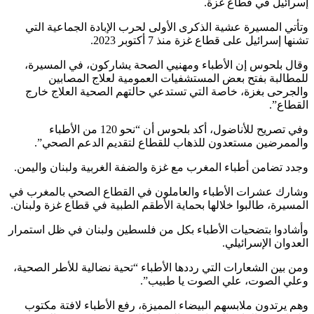
إسرائيل في قطاع غزة.
وتأتي المسيرة عشية الذكرى الأولى لحرب الإبادة الجماعية التي
تشنها إسرائيل على قطاع غزة منذ 7 أكتوبر 2023.
وقال بلحوس إن الأطباء ومهنيي الصحة يشاركون، في المسيرة،
للمطالبة بفتح بعض المستشفيات العمومية لعلاج المصابين
والجرحى بغزة، خاصة التي تستدعي حالتهم الصحية العلاج خارج
القطاع”.
وفي تصريح للأناضول، أكد بلحوس أن “نحو 120 من الأطباء
والممرضين مستعدون للذهاب للقطاع لتقديم الدعم الصحي”.
وجدد تضامن أطباء المغرب مع غزة والضفة الغربية ولبنان واليمن.
​​​​​​​وشارك عشرات الأطباء والعاملون في القطاع الصحي بالمغرب في
المسيرة، طالبوا خلالها بحماية الأطقم الطبية في قطاع غزة ولبنان.
وأشادوا بتضحيات الأطباء بكل من فلسطين ولبنان في ظل استمرار
العدوان الإسرائيلي.
ومن بين الشعارات التي رددها الأطباء “تحية نضالية للأطر الصحية،
وعلي الصوت، علي الصوت يا طبيب”.
وهم يرتدون ملابسهم البيضاء المميزة، رفع الأطباء لافتة مكتوب