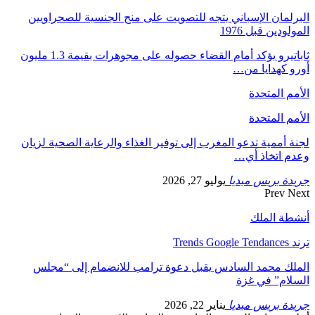
البرلمان الإسباني يتجه للتصويت على منح الجنسية للصحراويين
المولودين قبل 1976
ثاباتيرو يؤكد أمام القضاء حصوله على مجوهرات بقيمة 1.3 مليون
أورو كهدايا من…
الأمم المتحدة
الأمم المتحدة
لجنة أممية تدعو المغرب إلى توفير الغذاء والرعاية الصحية لزيان
وعدم اتخاذ أي…
جريدة بريس ميديا
يوليو 27, 2026
Prev
Next
أنشطة الملك
ترند Trends Google Tendances
الملك محمد السادس يقبل دعوة ترامب للانضمام إلى “مجلس
السلام” في غزة
جريدة بريس ميديا
يناير 22, 2026