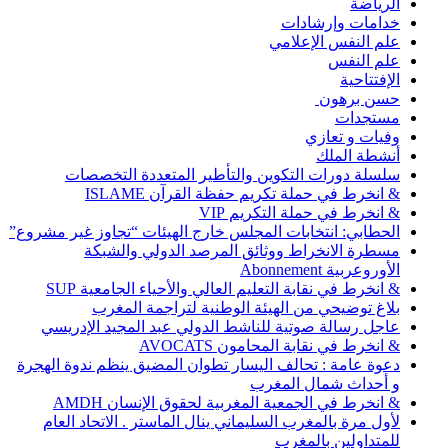
الرياضة
خدامات وإرشادات
علم النفس الإعلامي
علم النفس
الإفتتاحية
حسن برهون
مستجدات
وفيات و تعازي
أنشطة الملك
سلسلة دورات التكوين والتأطير المتعددة التخصصات
& انخرط في حملة تكريم حفظة القرآن ISLAME
& انخرط في حملة التكريم VIP
الحطابي: انتخابات المجلس خارج الهيئات “تجاوز غير مشروع”
مسطرة الانخراط ووثائق المرصد الدولي والشبكة
الأوروعربية Abonnement
& انخرط في نقابة التعليم العالي والأحياء الجامعية SUP
بلاغ توضيحي من الهيئة الوطنية لتراجمة المغرب
عاجل رسالة صوتية للناشط الدولي عبد المجيد الإدريسي
& انخرط في نقابة المحامون AVOCATS
دعوة عامة : تحالف اليسار تطوان المضيق ينظم ندوة الهجرة
و أحداث شمال المغرب
& انخرط في الجمعية المغربية لحقوق الإنسان AMDH
لأول مرة بالمغرب السليماني ينال الماستر . الاتحاد العام
للمتداولين بالمغرب