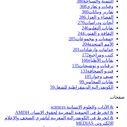
التنمية والسياحة
380
وفيات و تعازي
368
تقارير وبيانات
360
القضاء و العدل
286
أبحاث ودراسات
270
نقابات التعليم
246
الثقافة و الفنون
244
جمعيات و مجموعات
205
الأمم المتحدة
204
خدامات وإرشادات
201
كتب ومراجيع
172
نقابات الأطباء
166
ترقيات و توشيحات
135
فيديو الصحافة
133
ضيف وحوار
105
نقابات المحامين
99
الكونفدرالية الديمقراطية للشغل
59
صفحات
& الآداب والعلوم الإنسانية sciences
& انخرط في الجمعية المغربية لحقوق الإنسان AMDH
& انخرط في الكونفدرالية المغربية لناشري الصحف والإعلام
الإلكتروني MEDIAS