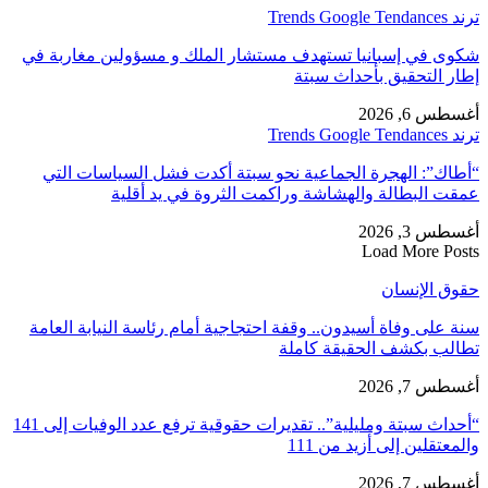
ترند Trends Google Tendances
شكوى في إسبانيا تستهدف مستشار الملك و مسؤولين مغاربة في
إطار التحقيق بأحداث سبتة
أغسطس 6, 2026
ترند Trends Google Tendances
“أطاك”: الهجرة الجماعية نحو سبتة أكدت فشل السياسات التي
عمقت البطالة والهشاشة وراكمت الثروة في يد أقلية
أغسطس 3, 2026
Load More Posts
حقوق الإنسان
سنة على وفاة أسيدون.. وقفة احتجاجية أمام رئاسة النيابة العامة
تطالب بكشف الحقيقة كاملة
أغسطس 7, 2026
“أحداث سبتة ومليلية”.. تقديرات حقوقية ترفع عدد الوفيات إلى 141
والمعتقلين إلى أزيد من 111
أغسطس 7, 2026