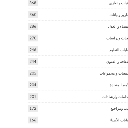
يات و تعازي
368
ارير وبيانات
360
قضاء و العدل
286
حاث ودراسات
270
ابات التعليم
246
ثقافة و الفنون
244
عيات و مجموعات
205
أمم المتحدة
204
امات وإرشادات
201
ب ومراجيع
172
ابات الأطباء
166