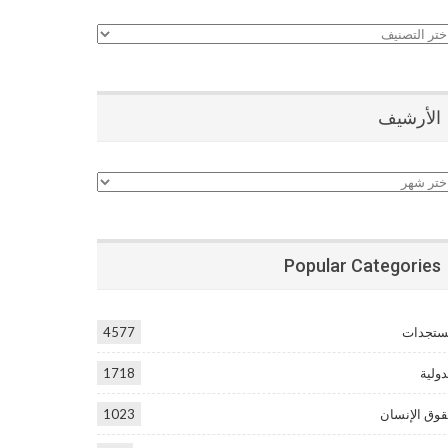
نيفات
الأرشيف
أرشيف
Popular Categories
تجدات
4577
دولية
1718
وق الإنسان
1023