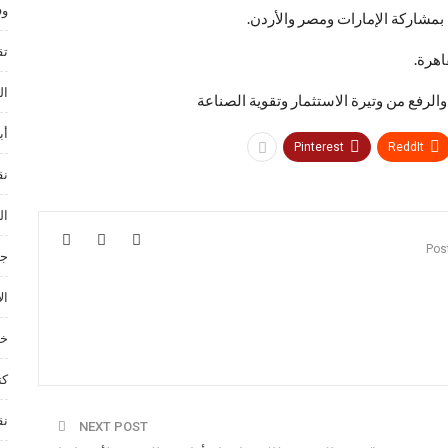
وف
تق
اهرة.
ال
والرفع من وتيرة الاستثمار وتقوية الصناعة
أب
Pinterest
ReddIt
نق
ال
جم
ال
خد
كت
نق
NEXT POST