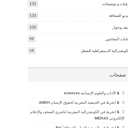
قيات و توشيحات
135
ديو الصحافة
133
ف وحوار
105
ابات المحامين
99
كونفدرالية الديمقراطية للشغل
59
صفحات
& الآداب والعلوم الإنسانية sciences
& انخرط في الجمعية المغربية لحقوق الإنسان AMDH
& انخرط في الكونفدرالية المغربية لناشري الصحف والإعلام
الإلكتروني MEDIAS
& انخرط في المرصد الدولي للصحافة ٌ Roi