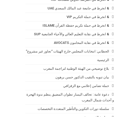
& انخرط في جامعة عبد المالك السعدي UAE
& انخرط في حملة التكريم VIP
& انخرط في حملة تكريم حفظة القرآن ISLAME
& انخرط في نقابة التعليم العالي والأحياء الجامعية SUP
& انخرط في نقابة المحامون AVOCATS
الحطابي: انتخابات المجلس خارج الهيئات “تجاوز غير مشروع”
الرئيسية
بلاغ توضيحي من الهيئة الوطنية لتراجمة المغرب
بيان تنويه بالنقيب الدكتور حسن برهون
حملة تضامن إعلامي مع الزفزافي
دعوة عامة : تحالف اليسار تطوان المضيق ينظم ندوة الهجرة
و أحداث شمال المغرب
سلسلة دورات التكوين والتأطير المتعددة التخصصات