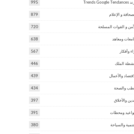
Trends Google Tend
995
صحافة و الإعلام
879
أمن و القوات المسلحة
720
معات ومعاهد
638
اء وأفكار
567
شطة الملك
446
اقتصاد والأعمال
439
طب والصحة
434
دين والأخلاق
397
اعيد ومحطات
391
تنمية والسياحة
380