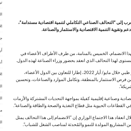
ترند ances
ال
رب إلى “التحالف الصناعي التكاملي لتنمية اقتصادية مستدامة”،
ال
م وتقوية التنمية الاقتصادية والاستثمار والصناعة.
جا
آر
 بهذا الانضمام، الخميس بالمنامة، من طرف الأطراف الأعضاء في
مستوى لهذا التحالف الذي انعقد بحضور وزراء الصناعة لهذه الدول.
أن
ووفق البيان، “يشكل هذا التحالف الصناعي الذي انطلق بأبو ظبي خلال مايو/ أيار 2022، إطارا للتعاون بين الدول الأعضاء،
ال
من فرص الاستثمار بالمنطقة، وتكامل الموارد والصناعات، وتحسين
ال
ريكة”.
ال
تصادية وصناعية إقليمية كفيلة بمواجهة التحديات المشتركة والأزمات
في القطاعات الحيوية مثل قطاع التغذية والصحة والطاقة والصناعة”.
مو
ل انعقاد هذا الاجتماع الوزاري إن “الانضمام إلى هذا التحالف يمثل
ال
ن المشاريع المولدة للنمو والمُحدثة لمناصب الشغل للشباب”.