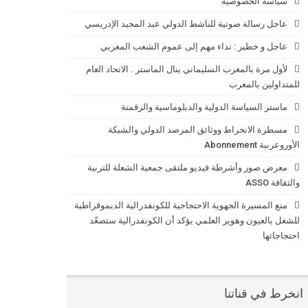
سياسة الخصوصية
عاجل رسالة صوتية للناشط الدولي عبد المجيد الإدريسي
عاجل و خطير : نداء مهم إلى عموم الشعب المغربي
لأول مرة بالمغرب السليماني ينال الماستر . الاتحاد العام
للمتداولين بالمغرب
ماستر السياسة الدولية والدبلوماسية والرقمنة
مسطرة الانخراط ووثائق المرصد الدولي والشبكة
الأوروعربية Abonnement
معرض صور وأشرطة فيديو ملتقى جمعية الشعلة للتربية
والثقافة ASSO
منع المسيرة الجهوية الاحتجاجية للكونفدرالية الديموقراطية
للشغل بالعيون وهوير العلمي يؤكد أن الكونفدرالية ستصعّد
احتجاجاتها
انخرط في قناتنا