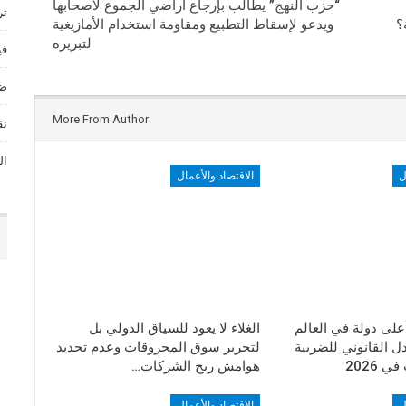
“حزب النهج” يطالب بإرجاع أراضي الجموع لأصحابها
تر
؟
ويدعو لإسقاط التطبيع ومقاومة استخدام الأمازيغية
لتبريره
في
ضي
More From Author
نق
ال
ل
الاقتصاد والأعمال
على دولة في العالم
الغلاء لا يعود للسياق الدولي بل
 القانوني للضريبة
لتحرير سوق المحروقات وعدم تحديد
 2026
هوامش ربح الشركات…
ل
الاقتصاد والأعمال