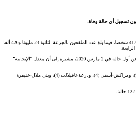
وأوضحت الوزارة، في النشرة الأسبوعية لحصيلة “كوفيد-19″، أن عدد الأشخاص الذين تلقوا الجرعة الأولى من اللقاح بلغ 24 مليونا و924 ألفا و417 شخصا، فيما بلغ عدد الملقحين بالجرعة الثانية 23 مليونا و426 ألفا
وأضافت أن الحصيلة الجديدة للإصابات بالفيروس رفعت العدد التراكمي لحالات الإصابة المؤكدة إلى مليون و278 ألفا و164 حالة منذ الإعلان عن أول حالة في 2 مارس 2020، مشيرة إلى أن معدل “الإيجابية”
وسجلت حالات الإصابة الجديدة في جهات الرباط-سلا-القنيطرة (44 حالة)، وفاس-مكناس (24)، والدار البيضاء-سطات (17) ، وسوس-ماسة (9)، ومراكش-آسفي (4)، ودرعة-تافيلالت (4)، وبني ملال-خنيفرة