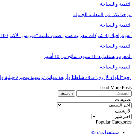
التنمية والسياحة
مرحبا بكم في المعلمة الجميلة
التنمية والسياحة
أنفوغرافيك | 9 شركات مغربية ضمن ضمن قائمة “فوربس” لأكبر 100 شركة في الشرق الأوسط
التنمية والسياحة
المغرب يستقبل 16.6 مليون سائح في 10 أشهر
التنمية والسياحة
رفع “اللواء الأزرق” بـ 28 شاطئا وأربعة موانئ ترفيهية وبحيرة جبلية واحدة برسم صيف 2025
Load More Posts
تصنيفات
تصنيفات
الأرشيف
الأرشيف
Popular Categories
مستجدات
4567