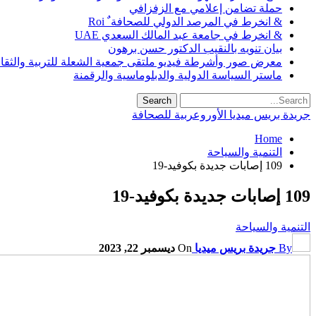
حملة تضامن إعلامي مع الزفزافي
& انخرط في المرصد الدولي للصحافة ٌ Roi
& انخرط في جامعة عبد المالك السعدي UAE
بيان تنويه بالنقيب الدكتور حسن برهون
معرض صور وأشرطة فيديو ملتقى جمعية الشعلة للتربية والثقافة SO
ماستر السياسة الدولية والدبلوماسية والرقمنة
جريدة بريس ميديا الأوروعربية للصحافة
Home
التنمية والسياحة
109 إصابات جديدة بكوفيد-19
109 إصابات جديدة بكوفيد-19
التنمية والسياحة
By
جريدة بريس ميديا
On
ديسمبر 22, 2023