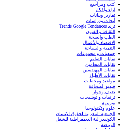
كتب ومراجيع
آراء وأفكار
تقارير وبيانات
أبحاث ودراسات
ترند Trends Google Tendances
الثقافة و الفنون
الطب والصحة
الاقتصاد والأعمال
التنمية والسياحة
جمعيات و مجموعات
نقابات التعليم
نقابات المحامين
نقابات المهندسين
نقابات الأطباء
مواعيد ومحطات
فيديو الصحافة
ضيف وحوار
ترقيات و توشيحات
بورتريه
علوم وتكنولوجيا
الجمعية المغربية لحقوق الإنسان
الكونفدرالية الديمقراطية للشغل
الرياضة