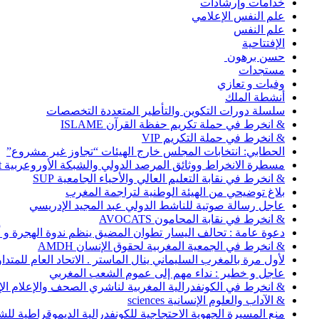
خدامات وإرشادات
علم النفس الإعلامي
علم النفس
الإفتتاحية
حسن برهون
مستجدات
وفيات و تعازي
أنشطة الملك
سلسلة دورات التكوين والتأطير المتعددة التخصصات
& انخرط في حملة تكريم حفظة القرآن ISLAME
& انخرط في حملة التكريم VIP
الحطابي: انتخابات المجلس خارج الهيئات “تجاوز غير مشروع”
مسطرة الانخراط ووثائق المرصد الدولي والشبكة الأوروعربية Abonnement
& انخرط في نقابة التعليم العالي والأحياء الجامعية SUP
بلاغ توضيحي من الهيئة الوطنية لتراجمة المغرب
عاجل رسالة صوتية للناشط الدولي عبد المجيد الإدريسي
& انخرط في نقابة المحامون AVOCATS
دعوة عامة : تحالف اليسار تطوان المضيق ينظم ندوة الهجرة و
& انخرط في الجمعية المغربية لحقوق الإنسان AMDH
لأول مرة بالمغرب السليماني ينال الماستر . الاتحاد العام للمتد
عاجل و خطير : نداء مهم إلى عموم الشعب المغربي
& انخرط في الكونفدرالية المغربية لناشري الصحف والإعلام الإلكترو
& الآداب والعلوم الإنسانية sciences
منع المسيرة الجهوية الاحتجاجية للكونفدرالية الديموقراطية للش