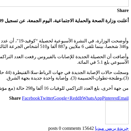
Share
أعلنت وزارة الصحة والحماية الاجتماعية، اليوم الجمعة، عن تسجيل 109 إصابات جديدة بـ”كوفيد-19″في الفترة ما بين 16 و22 دجنبر الجاري دون تسجيل أي حالة وفاة.
و346 شخصا، بينما تلقى 6 ملايين و887 ألفا و510 أشخاص الجرعة الثالثة من اللقاح المضاد للفيروس، مقابل 61 ألفا و279 شخصا تلقوا الجرعة الرابعة.
الأسبوعي بلغ 5.1 في المائة.
(3)،وطنجة-تطوان-الحسيمة (3)، وإصابة واحدة جديدة بجهة الشرق.
من جهة أخرى، بلغ العدد التراكمي للوفيات 16 ألفا و298 حالة (مع مؤشر فتك عام نسبته 1,3 في المائة)، في حين بلغ مجموع الحالات النشطة 122 حالة.
Share
Facebook
Twitter
Google+
ReddIt
WhatsApp
Pinterest
Email
جريدة بريس ميديا
15642 posts
0 comments