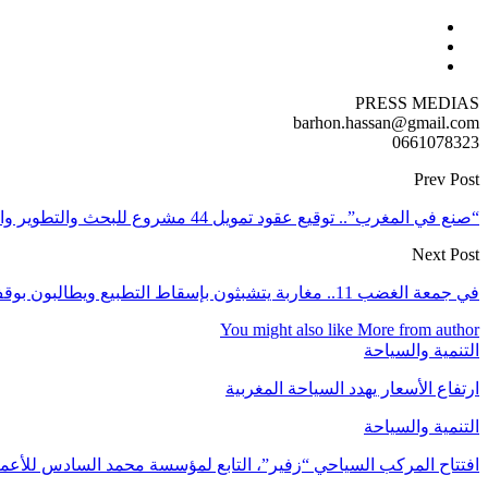
PRESS MEDIAS
barhon.hassan@gmail.com
0661078323
Prev Post
“صنع في المغرب”.. توقيع عقود تمويل 44 مشروع للبحث والتطوير والابتكار الصناعي
Next Post
في جمعة الغضب 11.. مغاربة يتشبثون بإسقاط التطبيع ويطالبون بوقف الجرائم الصهيونية في غزة
You might also like
More from author
التنمية والسياحة
ارتفاع الأسعار يهدد السياحة المغربية
التنمية والسياحة
افتتاح المركب السياحي “زفير”، التابع لمؤسسة محمد السادس للأعما