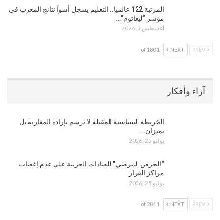
المرتبة 122 عالميا.. التعليم يسجل أسوأ نتائج المغرب في
مؤشر “ليغاتوم”…
أغسطس 3, 2026
1 of 180
NEXT
PREV
آراء وأفكار
الخريطة السياسية المقبلة لا ترسم بإرادة المغاربة بل
بميزان…
يوليو 25, 2026
“الحرص المرضي” للقيادات الحزبية على عدم إغضاب
مراكز القرار
يوليو 25, 2026
1 of 284
NEXT
PREV