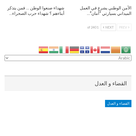
الأمن الوطني يشرع في العمل
شهداء صنعوا الوطن … فمن يتذكر
الميداني بسيارتي “أمان”…
أبناءهم ؟ شهداء حرب الصحراء…
1 of 240
NEXT
PREV
القضاء و العدل
القضاء و العدل