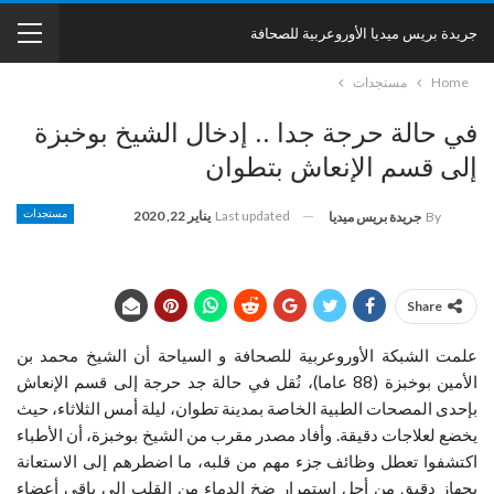
جريدة بريس ميديا الأوروعربية للصحافة
Home
مستجدات
في حالة حرجة جدا .. إدخال الشيخ بوخبزة
إلى قسم الإنعاش بتطوان
Last updated
يناير 22, 2020
مستجدات
By
جريدة بريس ميديا
Share
علمت الشبكة الأوروعربية للصحافة و السياحة أن الشيخ محمد بن
الأمين بوخبزة (88 عاما)، نُقل في حالة جد حرجة إلى قسم الإنعاش
بإحدى المصحات الطبية الخاصة بمدينة تطوان، ليلة أمس الثلاثاء، حيث
يخضع لعلاجات دقيقة. وأفاد مصدر مقرب من الشيخ بوخبزة، أن الأطباء
اكتشفوا تعطل وظائف جزء مهم من قلبه، ما اضطرهم إلى الاستعانة
بجهاز دقيق من أجل استمرار ضخ الدماء من القلب إلى باقي أعضاء