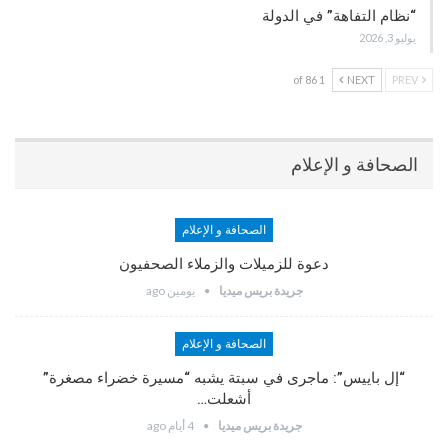
“نظام التفاهة” في الدولة
يوليو 3, 2026
1 of 86
NEXT
PREV
الصحافة و الإعلام
الصحافة و الإعلام
دعوة للزميلات والزملاء الصحفيون
جريدة بريس ميديا
يومين ago
الصحافة و الإعلام
“إل باييس”: ماجرى في سبتة يشبه “مسيرة خضراء مصغرة”
أشعلت…
جريدة بريس ميديا
4 أيام ago