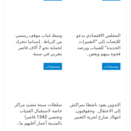
المجلس الاقتصادي يدعو
وسط غياب موقف رسمي
للإنصات إلى “التعبيرات
من الرباط.. إسبانيا تتحرك
الجديدة” للشباب ويرصد
لحماية نحو 7 آلاف قاصر
فجوة بينهم وبعض…
مغربي في سبتة
مستجدات
مستجدات
التدوين يقود ناشطا بمراكش
سلطات سبتة تنشئ مراكز
إلى الاعتقال.. وحقوقيون:
خاصة لاستقبال الفتيات
انتهاك صارخ لحرية التعبير
وتحصي 1342 قاصرا
بالمدينة أعمار أغلبهم ما…