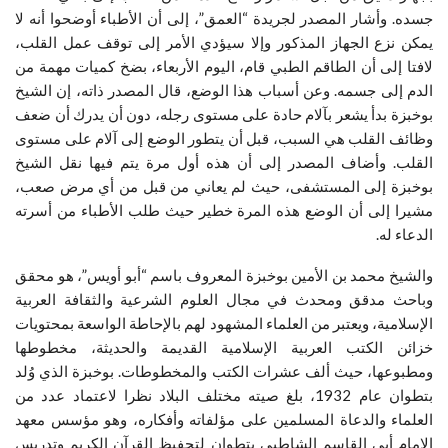
جسده. وأشار المصدر لجريدة “العمق”، إلى أن الأطباء أوضحوا أنه لا
يمكن نزع الجهاز المذكور وإلا سيؤدي الأمر إلى توقف عمل القلب،
لافتا إلى أن الطاقم الطبي قام، اليوم الأربعاء، بضخ كميات مهمة من
الدم إلى جسمه. وعن أسباب هذا الوضع، قال المصدر ذاته، إن الشيخ
بوخبزة بدأ يشعر بآلام حادة على مستوى رجله، دون أن يدرك أن ضعف
وظائف القلب هي السبب، قبل أن يتطور الوضع إلى آلام على مستوى
القلب. وأضاف المصدر إلى أن هذه أول مرة يتم فيها نقل الشيخ
بوخبزة إلى المستشفى، حيث لم يعاني من قبل من أي مرض صعب،
مشيرا إلى أن الوضع هذه المرة خطير حيث طلب الأطباء من أسرته
الدعاء له.
والشيخ محمد بن الأمين بوخبزة المعروف باسم “أبو أويس”، هو محقق
وباحث مدقق ومحدث في مجال العلوم الشرعية والثقافة العربية
الإسلامية، ويعتبر من العلماء المشهود لهم بالإحاطة الواسعة بمحتويات
خزائن الكتب العربية الإسلامية القديمة والحديثة، مخطوطها
ومطبوعها، حيث ألف عشرات الكتب والمخطوطات. بوخبزة الذي وُلد
بتطوان عام 1932، بلغ صيته مختلف البلاد نظرا لاعتماد عدد من
العلماء والدعاة المسلمين على مؤلفاته وأفكاره، وهو مؤسس معهد
الإمام أبي القاسم الشاطبي بتطوان لتحفيظ القرآن الكريم وتدريس