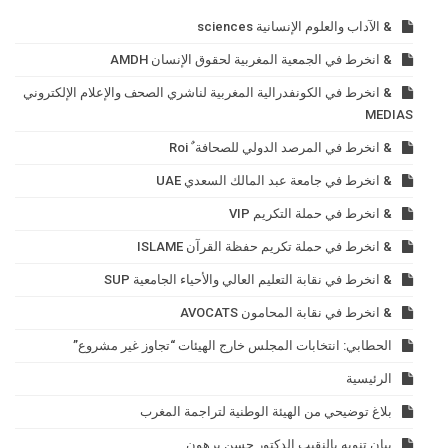
& الآداب والعلوم الإنسانية sciences
& انخرط في الجمعية المغربية لحقوق الإنسان AMDH
& انخرط في الكونفدرالية المغربية لناشري الصحف والإعلام الإلكتروني
MEDIAS
& انخرط في المرصد الدولي للصحافة ٌ Roi
& انخرط في جامعة عبد المالك السعدي UAE
& انخرط في حملة التكريم VIP
& انخرط في حملة تكريم حفظة القرآن ISLAME
& انخرط في نقابة التعليم العالي والأحياء الجامعية SUP
& انخرط في نقابة المحامون AVOCATS
الحطابي: انتخابات المجلس خارج الهيئات “تجاوز غير مشروع”
الرئيسية
بلاغ توضيحي من الهيئة الوطنية لتراجمة المغرب
بيان تنويه بالنقيب الدكتور حسن برهون