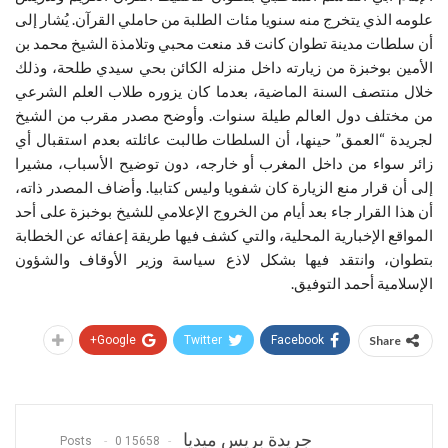
علومه الذي يتخرج منه سنويا مئات الطلبة من حاملي القرآن. يُشار إلى
أن سلطات مدينة تطوان كانت قد منعت محبي وتلامذة الشيخ محمد بن
الأمين بوخبزة من زيارته داخل منزله الكائن بحي سيدي طلحة، وذلك
خلال منتصف السنة الماضية، بعدما كان يزوره طلاب العلم الشرعي
من مختلف دول العالم طيلة سنوات. وأوضح مصدر مقرب من الشيخ
لجريدة “العمق” حينها، أن السلطات طالبت عائلته بعدم استقبال أي
زائر سواء من داخل المغرب أو خارجه، دون توضيح الأسباب، مشيرا
إلى أن قرار منع الزيارة كان شفويا وليس كتابيا. وأضاف المصدر ذاته،
أن هذا القرار جاء بعد أيام من الخروج الإعلامي للشيخ بوخبزة على أحد
المواقع الإخبارية المحلية، والتي كشف فيها طريقة إعفائه عن الخطابة
بتطوان، وانتقد فيها بشكل لاذع سياسة وزير الأوقاف والشؤون
الإسلامية أحمد التوفيق.
Google+
Twitter
Facebook
Share
جريدة بريس ميديا
0
15658 Posts