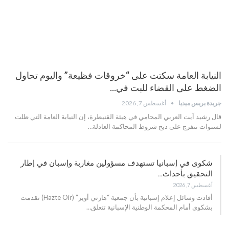
النيابة العامة سكتت على “خروقات فظيعة” واليوم تحاول
الضغط على القضاء للبت في…
جريدة بريس ميديا
أغسطس 7, 2026
قال رشيد آيت العربي المحامي في هيئة القنيطرة، إن النيابة العامة التي ظلت
لسنوات تتفرج على ذبح شروط المحاكمة العادلة…
شكوى في إسبانيا تستهدف مسؤولين مغاربة وإسبان في إطار
التحقيق بأحداث…
أغسطس 7, 2026
أفادت وسائل إعلام إسبانية بأن جمعية “هازتي أوير” (Hazte Oír) تقدمت
بشكوى أمام المحكمة الوطنية الإسبانية تتعلق…