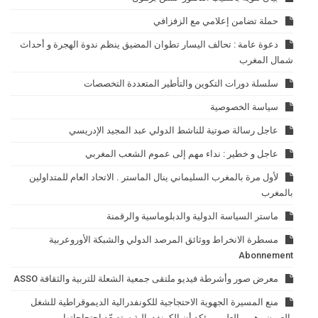
حملة تضامن إعلامي مع الزفزافي
دعوة عامة : تحالف اليسار تطوان المضيق ينظم ندوة الهجرة و أحداث
شمال المغرب
سلسلة دورات التكوين والتأطير المتعددة التخصصات
سياسة الخصوصية
عاجل رسالة صوتية للناشط الدولي عبد المجيد الإدريسي
عاجل و خطير : نداء مهم إلى عموم الشعب المغربي
لأول مرة بالمغرب السليماني ينال الماستر . الاتحاد العام للمتداولين
بالمغرب
ماستر السياسة الدولية والدبلوماسية والرقمنة
مسطرة الانخراط ووثائق المرصد الدولي والشبكة الأوروعربية
Abonnement
معرض صور وأشرطة فيديو ملتقى جمعية الشعلة للتربية والثقافة ASSO
منع المسيرة الجهوية الاحتجاجية للكونفدرالية الديموقراطية للشغل
بالعيون وهوير العلمي يؤكد أن الكونفدرالية ستصعّد احتجاجاتها