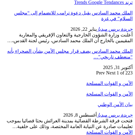
ترند Trends Google Tendances
الملك محمد السادس يقبل دعوة ترامب للانضمام إلى “مجلس
السلام” في غزة
جريدة بريس ميديا
يناير 22, 2026
أعلنت وزارة الشؤون الخارجية والتعاون الإفريقي والمغاربة
المقيمين بالخارج أن الملك محمد السادس، رئيس لجنة القدس،…
الملك محمد السادس يصف قرار مجلس الأمن بشأن الصحراء بأنه
“منعطف تاريخي”…
أكتوبر 31, 2025
Prev
Next
1 of 223
الأمن و القوات المسلحة
الأمن و القوات المسلحة
بيان الأمن الوطني
جريدة بريس ميديا
أغسطس 8, 2026
فتحت فرقة الشرطة القضائية بمدينة العرائش بحثا قضائيا بموجب
تعليمات صادرة عن النيابة العامة المختصة، وذلك على خلفية…
الأمن و القوات المسلحة