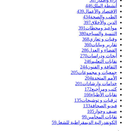
آراء وأفكار
567
أنشطة الملك
446
الاقتصاد والأعمال
439
الطب والصحة
434
الدين والأخلاق
397
مواعيد ومحطات
391
التنمية والسياحة
380
وفيات و تعازي
368
تقارير وبيانات
360
القضاء و العدل
286
أبحاث ودراسات
270
نقابات التعليم
246
الثقافة و الفنون
244
جمعيات و مجموعات
205
الأمم المتحدة
204
خدامات وإرشادات
201
كتب ومراجيع
172
نقابات الأطباء
166
ترقيات و توشيحات
135
فيديو الصحافة
133
ضيف وحوار
105
نقابات المحامين
99
الكونفدرالية الديمقراطية للشغل
59