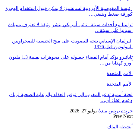
رئيسة المفوضية الأوروبية لسانشيز: لا يمكن قبول استخدام الهجرة
كورقة ضغط وينبغي…
تزامنا مع أحداث سبتة.. نائب أمريكي ينشر وثيقة لا تعترف بسيادة
اسبانيا على سبتة…
البرلمان الإسباني يتجه للتصويت على منح الجنسية للصحراويين
المولودين قبل 1976
ثاباتيرو يؤكد أمام القضاء حصوله على مجوهرات بقيمة 1.3 مليون
أورو كهدايا من…
الأمم المتحدة
الأمم المتحدة
لجنة أممية تدعو المغرب إلى توفير الغذاء والرعاية الصحية لزيان
وعدم اتخاذ أي…
جريدة بريس ميديا
يوليو 27, 2026
Prev
Next
أنشطة الملك