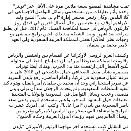
تمت مشاهدة المقطع سبعة ملايين مرة على الأقل عبر “تويتر”
وحده وأثار تعليقات من مستخدمي وسائل التواصل الاجتماعي في
كلا البلدين، وكان رئيس مجلس إدارة “أم بي سي” الشيخ وليد
الابراهيم أوقف مع نخبة من رجال أعمال آخرين في فندق ريتز
كارلتون بالرياض في حملة لمكافحة الفساد عام 2017، قبل أن يطلق
سراحه بعد أشهر، وتبث الشبكة منذ ذلك الحين برامج تتماشى مع
وجهات نظر الحاكم الفعلي للمملكة العربية السعودية ولي العهد
الأمير محمد بن سلمان.
وكشف الغزو الروسي لأوكرانيا عن انقسام بين واشنطن والرياض.
وقاومت المملكة ضغوطا أميركية لزيادة إنتاج النفط في محاولة
لكبح الأسعار التي ارتفعت منذ بدء الحرب، وهناك أيضًا توترات
مستمرة بشأن مقتل الصحافي جمال خاشقجي في 2018 على يد
فرقة اغتيال سعودية في تركيا. والعام الماضي، رفع بايدن السرية
عن تقرير استخباراتي وجد أن محمد بن سلمان أمر بالقتل، وهو تأكيد
تنفيه السلطات السعودية. ولم يتحدث الرجلان منذ أن تولى بايدن
منصبه، وعجت وسائل التواصل في السعودية والولايات المتحدة
بتعليقات حول المشهد الساخر، واعتبر مستخدم لتويتر يدعى سعد
ناصر السخرية من بايدن “أمرا عاديا”. وكتب “في امريكا عشرات
البرامج والمشاهد التي تسخر من الرئيس الاميركي وغيره من
رؤساء العالم بمن فيهم رؤساء الدول العربية وحكام الخليج”.
في المقابل كتب مستخدم آخر مهاجما الرئيس الأميركي “بايدن