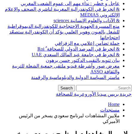
عاجل و خطير : نداء مهم إلى عموم الشعب المغربي
& انخرط في الكونفدرالية المغربية لناشري الصحف والإعلام
الإلكتروني MEDIAS
& الآداب والعلوم الإنسانية sciences
منع المسيرة الجهوية الاحتجاجية للكونفدرالية الديموقراطية
للشغل بالعيون وهوير العلمي يؤكد أن الكونفدرالية ستصعّد
احتجاجاتها
حملة تضامن إعلامي مع الزفزافي
& انخرط في المرصد الدولي للصحافة ٌ Roi
& انخرط في جامعة عبد المالك السعدي UAE
بيان تنويه بالنقيب الدكتور حسن برهون
معرض صور وأشرطة فيديو ملتقى جمعية الشعلة للتربية
والثقافة ASSO
ماستر السياسة الدولية والدبلوماسية والرقمنة
جريدة بريس ميديا الأوروعربية للصحافة
Home
مستجدات
ملايين المشاهدات لبرنامج سعودي يسخر من الرئيس
الأميركي