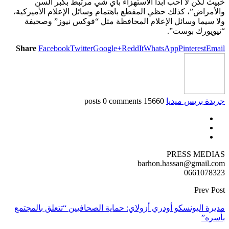
خبيث لكن لا أحب أبدا الاستهزاء بأي شي مرتبط بكبر السن
والأمراض”، كذلك حظي المقطع باهتمام وسائل الإعلام الأميركية،
ولا سيما وسائل الإعلام المحافظة مثل “فوكس نيوز” وصحيفة
“نيويورك بوست”.
Share
Facebook
Twitter
Google+
ReddIt
WhatsApp
Pinterest
Email
جريدة بريس ميديا
15660 posts
0 comments
PRESS MEDIAS
barhon.hassan@gmail.com
0661078323
Prev Post
مديرة اليونسكو أودري أزولاي: حماية الصحافيين “تتعلق بالمجتمع
بأسره”