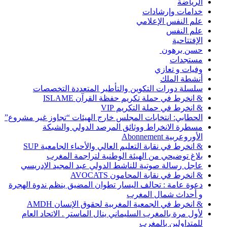
الرياضة
خدامات وإرشادات
علم النفس الإعلامي
علم النفس
الإفتتاحية
حسن برهون
مستجدات
وفيات و تعازي
أنشطة الملك
سلسلة دورات التكوين والتأطير المتعددة التخصصات
& انخرط في حملة تكريم حفظة القرآن ISLAME
& انخرط في حملة التكريم VIP
الحطابي: انتخابات المجلس خارج الهيئات “تجاوز غير مشروع”
مسطرة الانخراط ووثائق المرصد الدولي والشبكة
الأوروعربية Abonnement
& انخرط في نقابة التعليم العالي والأحياء الجامعية SUP
بلاغ توضيحي من الهيئة الوطنية لتراجمة المغرب
عاجل رسالة صوتية للناشط الدولي عبد المجيد الإدريسي
& انخرط في نقابة المحامون AVOCATS
دعوة عامة : تحالف اليسار تطوان المضيق ينظم ندوة الهجرة
و أحداث شمال المغرب
& انخرط في الجمعية المغربية لحقوق الإنسان AMDH
لأول مرة بالمغرب السليماني ينال الماستر . الاتحاد العام
للمتداولين بالمغرب