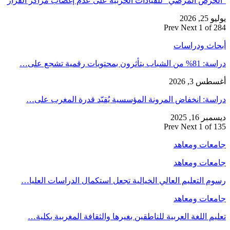
“الحرص المرضي” للقيادات الحزبية على عدم إغضاب مراكز القرار
يوليو 25, 2026
Prev
Next
1 of 284
أبحاث ودراسات
دراسة: 81% من الشباب يتأثرون بمحتويات رقمية تشجع على…
أغسطس 3, 2026
دراسة: انخفاض المرونة المؤسسية يُقيّد قدرة المغرب على…
ديسمبر 16, 2025
Prev
Next
1 of 135
جامعات ومعاهد
جامعات ومعاهد
رسوم التعليم العالي الخيالية تجعل استكمال الدراسات العليا…
جامعات ومعاهد
تعليم اللغة العربية للناطقين بغيرها والثقافة المغربية بكلية…