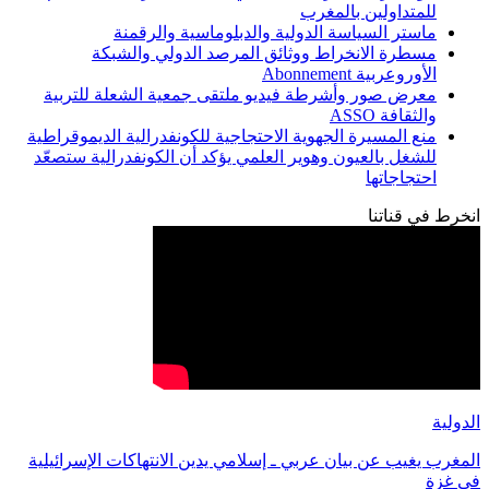
للمتداولين بالمغرب
ماستر السياسة الدولية والدبلوماسية والرقمنة
مسطرة الانخراط ووثائق المرصد الدولي والشبكة
الأوروعربية Abonnement
معرض صور وأشرطة فيديو ملتقى جمعية الشعلة للتربية
والثقافة ASSO
منع المسيرة الجهوية الاحتجاجية للكونفدرالية الديموقراطية
للشغل بالعيون وهوير العلمي يؤكد أن الكونفدرالية ستصعّد
احتجاجاتها
انخرط في قناتنا
الدولية
المغرب يغيب عن بيان عربي ـ إسلامي يدين الانتهاكات الإسرائيلية
في غزة