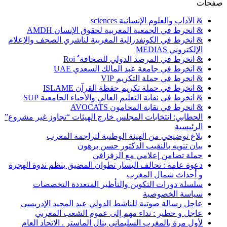
صفحات
& الآداب والعلوم الإنسانية sciences
& انخرط في الجمعية المغربية لحقوق الإنسان AMDH
& انخرط في الكونفدرالية المغربية لناشري الصحف والإعلام
الإلكتروني MEDIAS
& انخرط في المرصد الدولي للصحافة ٌ Roi
& انخرط في جامعة عبد المالك السعدي UAE
& انخرط في حملة التكريم VIP
& انخرط في حملة تكريم حفظة القرآن ISLAME
& انخرط في نقابة التعليم العالي والأحياء الجامعية SUP
& انخرط في نقابة المحامون AVOCATS
الحطابي: انتخابات المجلس خارج الهيئات “تجاوز غير مشروع”
الرئيسية
بلاغ توضيحي من الهيئة الوطنية لتراجمة المغرب
بيان تنويه بالنقيب الدكتور حسن برهون
حملة تضامن إعلامي مع الزفزافي
دعوة عامة : تحالف اليسار تطوان المضيق ينظم ندوة الهجرة
و أحداث شمال المغرب
سلسلة دورات التكوين والتأطير المتعددة التخصصات
سياسة الخصوصية
عاجل رسالة صوتية للناشط الدولي عبد المجيد الإدريسي
عاجل و خطير : نداء مهم إلى عموم الشعب المغربي
لأول مرة بالمغرب السليماني ينال الماستر . الاتحاد العام