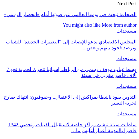
Next Post
الصحافة تبحث في يومها العالمي عن صوتها أمام «الحصار الرقمي»
You might also like
More from author
مستجدات
المجلس الاقتصادي يدعو للإنصات إلى “التعبيرات الجديدة” للشباب
ويرصد فجوة بينهم وبعض…
مستجدات
وسط غياب موقف رسمي من الرباط.. إسبانيا تتحرك لحماية نحو 7
آلاف قاصر مغربي في سبتة
مستجدات
التدوين يقود ناشطا بمراكش إلى الاعتقال.. وحقوقيون: انتهاك صارخ
لحرية التعبير
مستجدات
سلطات سبتة تنشئ مراكز خاصة لاستقبال الفتيات وتحصي 1342
قاصرا بالمدينة أعمار أغلبهم ما…