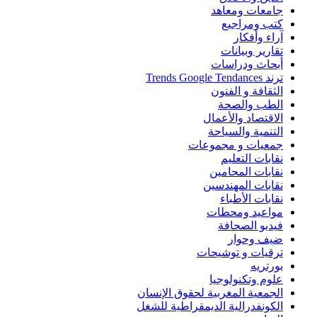
جامعات ومعاهد
كتب ومراجيع
آراء وأفكار
تقارير وبيانات
أبحاث ودراسات
ترند Trends Google Tendances
الثقافة و الفنون
الطب والصحة
الاقتصاد والأعمال
التنمية والسياحة
جمعيات و مجموعات
نقابات التعليم
نقابات المحامين
نقابات المهندسين
نقابات الأطباء
مواعيد ومحطات
فيديو الصحافة
ضيف وحوار
ترقيات و توشيحات
بورتريه
علوم وتكنولوجيا
الجمعية المغربية لحقوق الإنسان
الكونفدرالية الديمقراطية للشغل