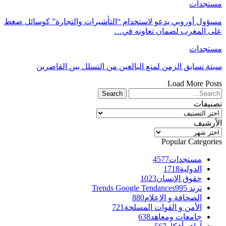
مستجدات
مسؤول أوروبي يدعو لاستخدام “التأشيرات والتجارة” كوسائل ضغط
على المغرب لضمان تعاونه في…
مستجدات
سبتة تسابق الزمن لمنع البالغين من التسلل بين القاصرين
Load More Posts
تصنيفات
تصنيفات
الأرشيف
الأرشيف
Popular Categories
مستجدات
4577
الدولية
1718
حقوق الإنسان
1023
ترند Trends Google Tendances
995
الصحافة و الإعلام
880
الأمن و القوات المسلحة
721
جامعات ومعاهد
638