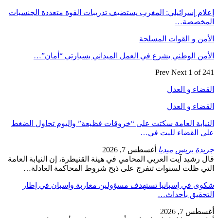
إعلام إسرائيلي: المغرب يستضيف تدريبات القوة متعددة الجنسيات
المخصصة…
الأمن و القوات المسلحة
الأمن الوطني يشرع في العمل الميداني بسيارتي “أمان”…
Prev
Next
1 of 241
القضاء و العدل
القضاء و العدل
النيابة العامة سكتت على “خروقات فظيعة” واليوم تحاول الضغط
على القضاء للبت في…
جريدة بريس ميديا
أغسطس 7, 2026
قال رشيد آيت العربي المحامي في هيئة القنيطرة، إن النيابة العامة
التي ظلت لسنوات تتفرج على ذبح شروط المحاكمة العادلة…
شكوى في إسبانيا تستهدف مسؤولين مغاربة وإسبان في إطار
التحقيق بأحداث…
أغسطس 7, 2026