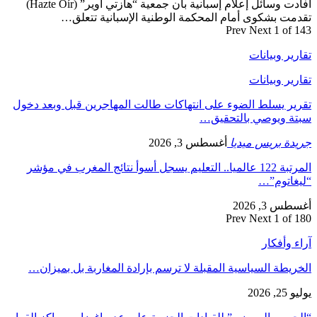
أفادت وسائل إعلام إسبانية بأن جمعية “هازتي أوير” (Hazte Oír)
تقدمت بشكوى أمام المحكمة الوطنية الإسبانية تتعلق…
Prev
Next
1 of 143
تقارير وبيانات
تقارير وبيانات
تقرير يسلط الضوء على انتهاكات طالت المهاجرين قبل وبعد دخول
سبتة ويوصي بالتحقيق…
جريدة بريس ميديا
أغسطس 3, 2026
المرتبة 122 عالميا.. التعليم يسجل أسوأ نتائج المغرب في مؤشر
“ليغاتوم”…
أغسطس 3, 2026
Prev
Next
1 of 180
آراء وأفكار
الخريطة السياسية المقبلة لا ترسم بإرادة المغاربة بل بميزان…
يوليو 25, 2026