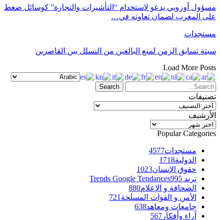
مسؤول أوروبي يدعو لاستخدام “التأشيرات والتجارة” كوسائل ضغط
على المغرب لضمان تعاونه في…
مستجدات
سبتة تسابق الزمن لمنع البالغين من التسلل بين القاصرين
Load More Posts
تصنيفات
تصنيفات
الأرشيف
الأرشيف
Popular Categories
مستجدات
4577
الدولية
1718
حقوق الإنسان
1023
ترند Trends Google Tendances
995
الصحافة و الإعلام
880
الأمن و القوات المسلحة
721
جامعات ومعاهد
638
آراء وأفكار
567