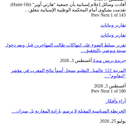
أفادت وسائل إعلام إسبانية بأن جمعية “هازتي أوير” (Hazte Oír)
تقدمت بشكوى أمام المحكمة الوطنية الإسبانية تتعلق…
Prev
Next
1 of 143
تقارير وبيانات
تقارير وبيانات
تقرير يسلط الضوء على انتهاكات طالت المهاجرين قبل وبعد دخول
سبتة ويوصي بالتحقيق…
جريدة بريس ميديا
أغسطس 3, 2026
المرتبة 122 عالميا.. التعليم يسجل أسوأ نتائج المغرب في مؤشر
“ليغاتوم”…
أغسطس 3, 2026
Prev
Next
1 of 180
آراء وأفكار
الخريطة السياسية المقبلة لا ترسم بإرادة المغاربة بل بميزان…
يوليو 25, 2026