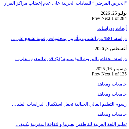
“الحرص المرضي” للقيادات الحزبية على عدم إغضاب مراكز القرار
يوليو 25, 2026
Prev
Next
1 of 284
أبحاث ودراسات
دراسة: 81% من الشباب يتأثرون بمحتويات رقمية تشجع على…
أغسطس 3, 2026
دراسة: انخفاض المرونة المؤسسية يُقيّد قدرة المغرب على…
ديسمبر 16, 2025
Prev
Next
1 of 135
جامعات ومعاهد
جامعات ومعاهد
رسوم التعليم العالي الخيالية تجعل استكمال الدراسات العليا…
جامعات ومعاهد
تعليم اللغة العربية للناطقين بغيرها والثقافة المغربية بكلية…