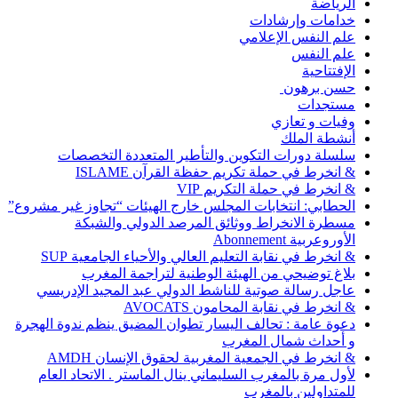
الرياضة
خدامات وإرشادات
علم النفس الإعلامي
علم النفس
الإفتتاحية
حسن برهون
مستجدات
وفيات و تعازي
أنشطة الملك
سلسلة دورات التكوين والتأطير المتعددة التخصصات
& انخرط في حملة تكريم حفظة القرآن ISLAME
& انخرط في حملة التكريم VIP
الحطابي: انتخابات المجلس خارج الهيئات “تجاوز غير مشروع”
مسطرة الانخراط ووثائق المرصد الدولي والشبكة
الأوروعربية Abonnement
& انخرط في نقابة التعليم العالي والأحياء الجامعية SUP
بلاغ توضيحي من الهيئة الوطنية لتراجمة المغرب
عاجل رسالة صوتية للناشط الدولي عبد المجيد الإدريسي
& انخرط في نقابة المحامون AVOCATS
دعوة عامة : تحالف اليسار تطوان المضيق ينظم ندوة الهجرة
و أحداث شمال المغرب
& انخرط في الجمعية المغربية لحقوق الإنسان AMDH
لأول مرة بالمغرب السليماني ينال الماستر . الاتحاد العام
للمتداولين بالمغرب