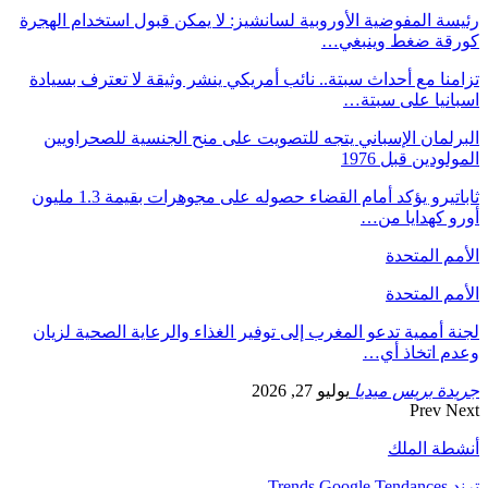
رئيسة المفوضية الأوروبية لسانشيز: لا يمكن قبول استخدام الهجرة
كورقة ضغط وينبغي…
تزامنا مع أحداث سبتة.. نائب أمريكي ينشر وثيقة لا تعترف بسيادة
اسبانيا على سبتة…
البرلمان الإسباني يتجه للتصويت على منح الجنسية للصحراويين
المولودين قبل 1976
ثاباتيرو يؤكد أمام القضاء حصوله على مجوهرات بقيمة 1.3 مليون
أورو كهدايا من…
الأمم المتحدة
الأمم المتحدة
لجنة أممية تدعو المغرب إلى توفير الغذاء والرعاية الصحية لزيان
وعدم اتخاذ أي…
جريدة بريس ميديا
يوليو 27, 2026
Prev
Next
أنشطة الملك
ترند Trends Google Tendances