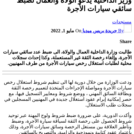
وزير الداخلية يدعو الولاة والعمال لضبط
سائقي سيارات الأجرة
مستجدات
By
جريدة بريس ميديا
On
مايو 1, 2022
Share
طالبت وزارة الداخلية العمال والولاة، الى ضبط عدد سائقي سيارات
الأجرة، وإلغاء رخصة الثقة غير المستعملة، وكذا إحداث سجلات
محلية لطلبات استغلال رخص سيارات الأجرة من طرف المهنيين.
ودعت الوزارة من خلال دورية لها الى تنظيم شروط استغلال رخص
سيارات الأجرة ومواصلة الإجراءات المتخذة لتعميم رخصة الثقة
وبطاقة السائق المهني ، ووضع شروط ومعايير التسجيل فيها، مع
حصر إمكانية إبرام عقود استغلال جديدة في المهنيين المسجلين في
سجلات طلب الاستغلال.
وأكدت الدورية، على ضرورة ضبط شروط ولوج المهنة عبر توحيد
شروط الحصول على رخصة الثقة لسياقة سيارة الأجرة، وضبط
وتأطير العلاقة بين مستغل الرخصة وسائق سيارات الأجرة، وذلك
باعتماد عقود كتابية ونموذجية وإلزامية، والتصريح بالسائقين