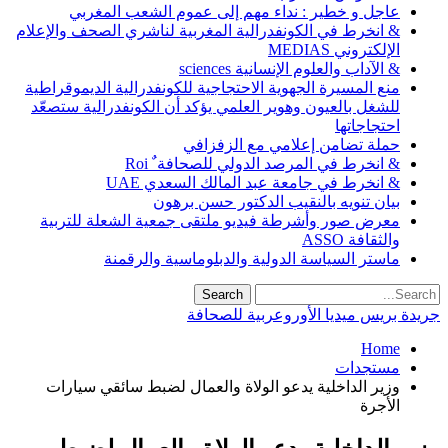
عاجل و خطير : نداء مهم إلى عموم الشعب المغربي
& انخرط في الكونفدرالية المغربية لناشري الصحف والإعلام
الإلكتروني MEDIAS
& الآداب والعلوم الإنسانية sciences
منع المسيرة الجهوية الاحتجاجية للكونفدرالية الديموقراطية
للشغل بالعيون وهوير العلمي يؤكد أن الكونفدرالية ستصعّد
احتجاجاتها
حملة تضامن إعلامي مع الزفزافي
& انخرط في المرصد الدولي للصحافة ٌ Roi
& انخرط في جامعة عبد المالك السعدي UAE
بيان تنويه بالنقيب الدكتور حسن برهون
معرض صور وأشرطة فيديو ملتقى جمعية الشعلة للتربية
والثقافة ASSO
ماستر السياسة الدولية والدبلوماسية والرقمنة
جريدة بريس ميديا الأوروعربية للصحافة
Home
مستجدات
وزير الداخلية يدعو الولاة والعمال لضبط سائقي سيارات
الأجرة