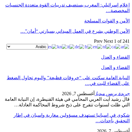
إعلام إسرائيلي: المغرب يستضيف تدريبات القوة متعددة الجنسيات
المخصصة…
الأمن و القوات المسلحة
الأمن الوطني يشرع في العمل الميداني بسيارتي “أمان”…
Prev
Next
1 of 241
القضاء و العدل
القضاء و العدل
النيابة العامة سكتت على “خروقات فظيعة” واليوم تحاول الضغط
على القضاء للبت في…
جريدة بريس ميديا
أغسطس 7, 2026
قال رشيد آيت العربي المحامي في هيئة القنيطرة، إن النيابة العامة
التي ظلت لسنوات تتفرج على ذبح شروط المحاكمة العادلة…
شكوى في إسبانيا تستهدف مسؤولين مغاربة وإسبان في إطار
التحقيق بأحداث…
أغسطس 7, 2026