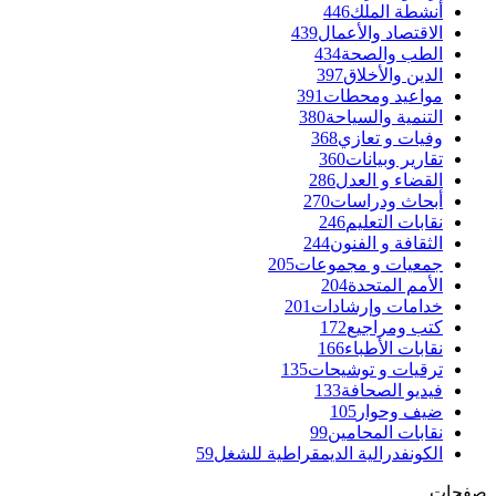
أنشطة الملك
446
الاقتصاد والأعمال
439
الطب والصحة
434
الدين والأخلاق
397
مواعيد ومحطات
391
التنمية والسياحة
380
وفيات و تعازي
368
تقارير وبيانات
360
القضاء و العدل
286
أبحاث ودراسات
270
نقابات التعليم
246
الثقافة و الفنون
244
جمعيات و مجموعات
205
الأمم المتحدة
204
خدامات وإرشادات
201
كتب ومراجيع
172
نقابات الأطباء
166
ترقيات و توشيحات
135
فيديو الصحافة
133
ضيف وحوار
105
نقابات المحامين
99
الكونفدرالية الديمقراطية للشغل
59
صفحات