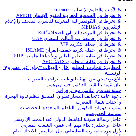
& الآداب والعلوم الإنسانية sciences
& انخرط في الجمعية المغربية لحقوق الإنسان AMDH
& انخرط في الكونفدرالية المغربية لناشري الصحف والإعلام
الإلكتروني MEDIAS
& انخرط في المرصد الدولي للصحافة ٌ Roi
& انخرط في جامعة عبد المالك السعدي UAE
& انخرط في حملة التكريم VIP
& انخرط في حملة تكريم حفظة القرآن ISLAME
& انخرط في نقابة التعليم العالي والأحياء الجامعية SUP
& انخرط في نقابة المحامون AVOCATS
الحطابي: انتخابات المجلس خارج الهيئات “تجاوز غير مشروع”
الرئيسية
بلاغ توضيحي من الهيئة الوطنية لتراجمة المغرب
بيان تنويه بالنقيب الدكتور حسن برهون
حملة تضامن إعلامي مع الزفزافي
دعوة عامة : تحالف اليسار تطوان المضيق ينظم ندوة الهجرة
و أحداث شمال المغرب
سلسلة دورات التكوين والتأطير المتعددة التخصصات
سياسة الخصوصية
عاجل رسالة صوتية للناشط الدولي عبد المجيد الإدريسي
عاجل و خطير : نداء مهم إلى عموم الشعب المغربي
لأول مرة بالمغرب السليماني ينال الماستر . الاتحاد العام