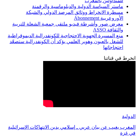
للمتداولين بالمغرب
ماستر السياسة الدولية والدبلوماسية والرقمنة
مسطرة الانخراط ووثائق المرصد الدولي والشبكة
الأوروعربية Abonnement
معرض صور وأشرطة فيديو ملتقى جمعية الشعلة للتربية
والثقافة ASSO
منع المسيرة الجهوية الاحتجاجية للكونفدرالية الديموقراطية
للشغل بالعيون وهوير العلمي يؤكد أن الكونفدرالية ستصعّد
احتجاجاتها
انخرط في قناتنا
الدولية
المغرب يغيب عن بيان عربي ـ إسلامي يدين الانتهاكات الإسرائيلية
في غزة