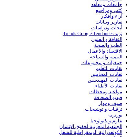
جامعات ومعاهد
كتب ومراجيع
آراء وأفكار
تقارير وبيانات
أبحاث ودراسات
ترند Trends Google Tendances
الثقافة و الفنون
الطب والصحة
الاقتصاد والأعمال
التنمية والسياحة
جمعيات و مجموعات
نقابات التعليم
نقابات المحامين
نقابات المهندسين
نقابات الأطباء
مواعيد ومحطات
فيديو الصحافة
ضيف وحوار
ترقيات و توشيحات
بورتريه
علوم وتكنولوجيا
الجمعية المغربية لحقوق الإنسان
الكونفدرالية الديمقراطية للشغل