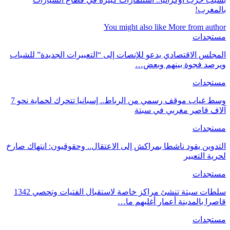
بالمغرب!
You might also like
More from author
مستجدات
المجلس الاقتصادي يدعو للإنصات إلى “التعبيرات الجديدة” للشباب
ويرصد فجوة بينهم وبعض…
مستجدات
وسط غياب موقف رسمي من الرباط.. إسبانيا تتحرك لحماية نحو 7
آلاف قاصر مغربي في سبتة
مستجدات
التدوين يقود ناشطا بمراكش إلى الاعتقال.. وحقوقيون: انتهاك صارخ
لحرية التعبير
مستجدات
سلطات سبتة تنشئ مراكز خاصة لاستقبال الفتيات وتحصي 1342
قاصرا بالمدينة أعمار أغلبهم ما…
مستجدات