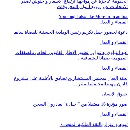
الحكومة عاجزة عن مواجهة ارتفاع الأسعار وأخنوش تصدر
الانتخابات عبر توزيع أموال المحروقات
You might also like
More from author
القضاء و العدل
دعوة لحضور حفل تكريم رئيس الودادية الحسنية للقضاة سابقا
القضاء و العدل
عبد النباوي يدعو إلى تطوير الإطار القانوني الخاص بالصفقات
العمومية ضمانا للشفافية…
القضاء و العدل
لجنة العدل بمجلس المستشارين تصادق بالأغلبية على مشروع
قانون مهنة المحاماة المثير…
حقوق الإنسان
صور مؤثرة 16 معتقلا من ” جيل z” يغادرون السجن
القضاء و العدل
تنويه واعتزاز بالثقة الملكية المتجددة