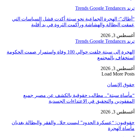
ترند Trends Google Tendances
“أطاك”: الهجرة الجماعية نحو سبتة أكدت فشل السياسات التي
عمقت البطالة والهشاشة وراكمت الثروة في يد أقلية
أغسطس 3, 2026
ترند Trends Google Tendances
الهجرة إلى سبتة خلفت حوالي 100 وفاة واستمرار صمت الحكومة
استخفاف بالمجتمع
أغسطس 3, 2026
Load More Posts
حقوق الإنسان
“مأساة سبتة”.. مطالب حقوقية بالكشف عن مصير جميع
المفقودين والتحقيق في الاعتداءات الجسدية
أغسطس 3, 2026
حقوقيون: “عسكرة الحدود” ليست حلا.. والفقر والبطالة يغديان
مأساة الهجرة