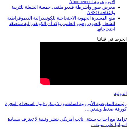
الأوروعربية Abonnement
معرض صور وأشرطة فيديو ملتقى جمعية الشعلة للتربية
والثقافة ASSO
منع المسيرة الجهوية الاحتجاجية للكونفدرالية الديموقراطية
للشغل بالعيون وهوير العلمي يؤكد أن الكونفدرالية ستصعّد
احتجاجاتها
انخرط في قناتنا
الدولية
رئيسة المفوضية الأوروبية لسانشيز: لا يمكن قبول استخدام الهجرة
كورقة ضغط وينبغي…
تزامنا مع أحداث سبتة.. نائب أمريكي ينشر وثيقة لا تعترف بسيادة
اسبانيا على سبتة…