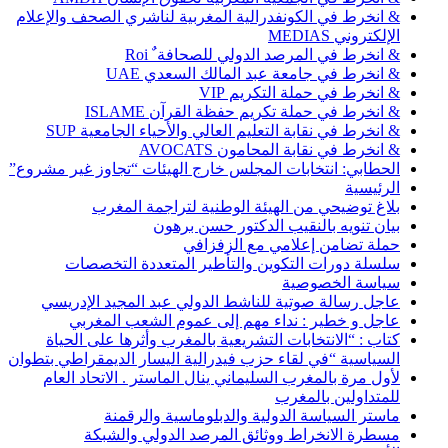
& انخرط في الكونفدرالية المغربية لناشري الصحف والإعلام
الإلكتروني MEDIAS
& انخرط في المرصد الدولي للصحافة ٌ Roi
& انخرط في جامعة عبد المالك السعدي UAE
& انخرط في حملة التكريم VIP
& انخرط في حملة تكريم حفظة القرآن ISLAME
& انخرط في نقابة التعليم العالي والأحياء الجامعية SUP
& انخرط في نقابة المحامون AVOCATS
الحطابي: انتخابات المجلس خارج الهيئات “تجاوز غير مشروع”
الرئيسية
بلاغ توضيحي من الهيئة الوطنية لتراجمة المغرب
بيان تنويه بالنقيب الدكتور حسن برهون
حملة تضامن إعلامي مع الزفزافي
سلسلة دورات التكوين والتأطير المتعددة التخصصات
سياسة الخصوصية
عاجل رسالة صوتية للناشط الدولي عبد المجيد الإدريسي
عاجل و خطير : نداء مهم إلى عموم الشعب المغربي
كتاب : “الانتخابات التشريعية بالمغرب وأثرها على الحياة
السياسية “في لقاء حزب فيدرالية اليسار الديمقراطي بتطوان
لأول مرة بالمغرب السليماني ينال الماستر . الاتحاد العام
للمتداولين بالمغرب
ماستر السياسة الدولية والدبلوماسية والرقمنة
مسطرة الانخراط ووثائق المرصد الدولي والشبكة