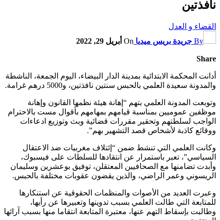
نافذتين
القضاء و العدل
By
جريدة بريس ميديا
On
أبريل 29, 2022
Share
أدانت المحكمة الابتدائية بمدينة الدار البيضاء، اليوم الجمعة، الناشطة
والمدونة سعيدة العلمي بالحبس سنتين نافذتين، و5000 درهم غرامة.
وتوبعت المدونة العلمي بتهم “إهانة هيئة نظمها القانون وإهانة
موظفين عموميين بمناسبة قيامهم بمهامهم بأقوال مست بالاحترام
الواجب لسلطتهم وتحقير مقررات قضائية وبث وتوزيع ادعاءات
ووقائع كاذبة لأشخاص قصد التشهير بهم”.
وكانت العلمي التي تنشط ضمن “إئتلاف مغربيات ضد الاعتقال
السياسي”، تعبر باستمرار عن انتقادها للسلطات على فيسبوك،
وأبدت تضامنها مع الصحافيين المعتقلن، توفيق بوعشرين وسليمان
الريسوني وعمر الراضي، والذين يقضون عقوبات مختلفة بالحبس.
وعبرت العديد من الأصوات والمنظمات الحقوقية عن استنكارها
للمتابعة التي طالت العلمي بسبب تدوينها وتعبيرها عن رأيها،
وطالبت بإسقاط التهم عنها، معتبرة المتابعة انتقاما منها بسبب آرائها