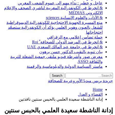
عاجل و خطير : نداء مهم إلى عموم الشعب المغربي
& انخرط في الكونفدرالية المغربية لناشري الصحف والإعلام
الإلكتروني MEDIAS
& الآداب والعلوم الإنسانية sciences
منع المسيرة الجهوية الاحتجاجية للكونفدرالية الديموقراطية
للشغل بالعيون وهوير العلمي يؤكد أن الكونفدرالية ستصعّد
احتجاجاتها
حملة تضامن إعلامي مع الزفزافي
& انخرط في المرصد الدولي للصحافة ٌ Roi
& انخرط في جامعة عبد المالك السعدي UAE
بيان تنويه بالنقيب الدكتور حسن برهون
معرض صور وأشرطة فيديو ملتقى جمعية الشعلة للتربية
والثقافة ASSO
ماستر السياسة الدولية والدبلوماسية والرقمنة
جريدة بريس ميديا الأوروعربية للصحافة
Home
القضاء و العدل
إدانة الناشطة سعيدة العلمي بالحبس سنتين نافذتين
إدانة الناشطة سعيدة العلمي بالحبس سنتين