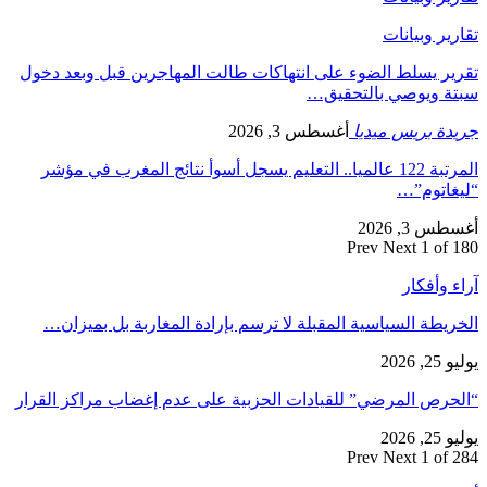
تقارير وبيانات
تقرير يسلط الضوء على انتهاكات طالت المهاجرين قبل وبعد دخول
سبتة ويوصي بالتحقيق…
جريدة بريس ميديا
أغسطس 3, 2026
المرتبة 122 عالميا.. التعليم يسجل أسوأ نتائج المغرب في مؤشر
“ليغاتوم”…
أغسطس 3, 2026
Prev
Next
1 of 180
آراء وأفكار
الخريطة السياسية المقبلة لا ترسم بإرادة المغاربة بل بميزان…
يوليو 25, 2026
“الحرص المرضي” للقيادات الحزبية على عدم إغضاب مراكز القرار
يوليو 25, 2026
Prev
Next
1 of 284