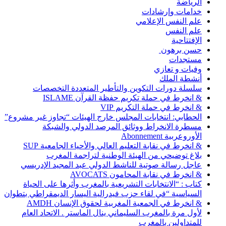
الرياضة
خدامات وإرشادات
علم النفس الإعلامي
علم النفس
الإفتتاحية
حسن برهون
مستجدات
وفيات و تعازي
أنشطة الملك
سلسلة دورات التكوين والتأطير المتعددة التخصصات
& انخرط في حملة تكريم حفظة القرآن ISLAME
& انخرط في حملة التكريم VIP
الحطابي: انتخابات المجلس خارج الهيئات “تجاوز غير مشروع”
مسطرة الانخراط ووثائق المرصد الدولي والشبكة
الأوروعربية Abonnement
& انخرط في نقابة التعليم العالي والأحياء الجامعية SUP
بلاغ توضيحي من الهيئة الوطنية لتراجمة المغرب
عاجل رسالة صوتية للناشط الدولي عبد المجيد الإدريسي
& انخرط في نقابة المحامون AVOCATS
كتاب : “الانتخابات التشريعية بالمغرب وأثرها على الحياة
السياسية “في لقاء حزب فيدرالية اليسار الديمقراطي بتطوان
& انخرط في الجمعية المغربية لحقوق الإنسان AMDH
لأول مرة بالمغرب السليماني ينال الماستر . الاتحاد العام
للمتداولين بالمغرب