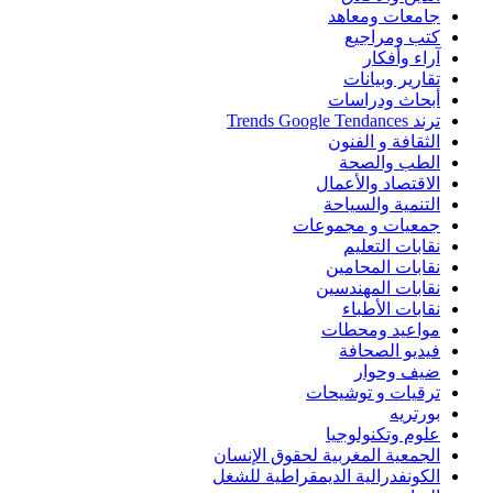
جامعات ومعاهد
كتب ومراجيع
آراء وأفكار
تقارير وبيانات
أبحاث ودراسات
ترند Trends Google Tendances
الثقافة و الفنون
الطب والصحة
الاقتصاد والأعمال
التنمية والسياحة
جمعيات و مجموعات
نقابات التعليم
نقابات المحامين
نقابات المهندسين
نقابات الأطباء
مواعيد ومحطات
فيديو الصحافة
ضيف وحوار
ترقيات و توشيحات
بورتريه
علوم وتكنولوجيا
الجمعية المغربية لحقوق الإنسان
الكونفدرالية الديمقراطية للشغل