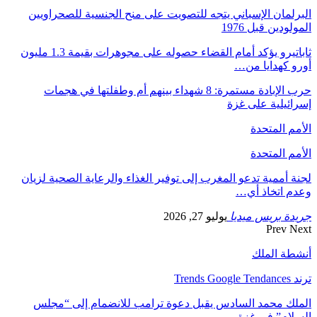
البرلمان الإسباني يتجه للتصويت على منح الجنسية للصحراويين
المولودين قبل 1976
ثاباتيرو يؤكد أمام القضاء حصوله على مجوهرات بقيمة 1.3 مليون
أورو كهدايا من…
حرب الإبادة مستمرة: 8 شهداء بينهم أم وطفلتها في هجمات
إسرائيلية على غزة
الأمم المتحدة
الأمم المتحدة
لجنة أممية تدعو المغرب إلى توفير الغذاء والرعاية الصحية لزيان
وعدم اتخاذ أي…
جريدة بريس ميديا
يوليو 27, 2026
Prev
Next
أنشطة الملك
ترند Trends Google Tendances
الملك محمد السادس يقبل دعوة ترامب للانضمام إلى “مجلس
السلام” في غزة