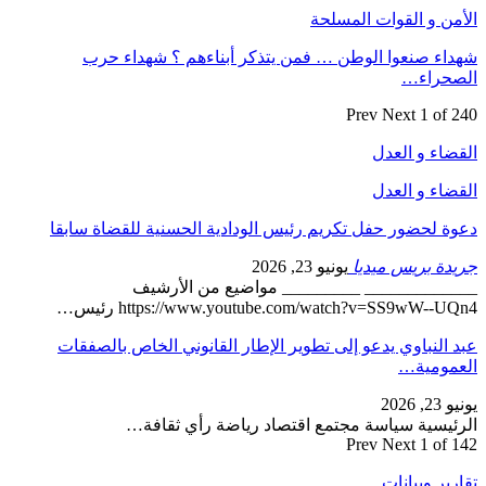
الأمن و القوات المسلحة
شهداء صنعوا الوطن … فمن يتذكر أبناءهم ؟ شهداء حرب
الصحراء…
Prev
Next
1 of 240
القضاء و العدل
القضاء و العدل
دعوة لحضور حفل تكريم رئيس الودادية الحسنية للقضاة سابقا
جريدة بريس ميديا
يونيو 23, 2026
_____________ _________ مواضيع من الأرشيف
https://www.youtube.com/watch?v=SS9wW--UQn4 رئيس…
عبد النباوي يدعو إلى تطوير الإطار القانوني الخاص بالصفقات
العمومية…
يونيو 23, 2026
الرئيسية سياسة مجتمع اقتصاد رياضة رأي ثقافة…
Prev
Next
1 of 142
تقارير وبيانات