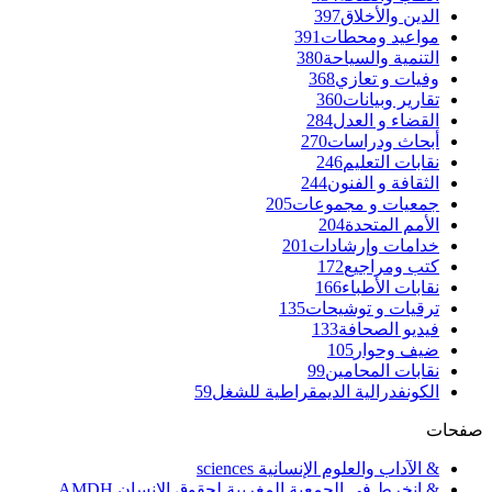
الدين والأخلاق
397
مواعيد ومحطات
391
التنمية والسياحة
380
وفيات و تعازي
368
تقارير وبيانات
360
القضاء و العدل
284
أبحاث ودراسات
270
نقابات التعليم
246
الثقافة و الفنون
244
جمعيات و مجموعات
205
الأمم المتحدة
204
خدامات وإرشادات
201
كتب ومراجيع
172
نقابات الأطباء
166
ترقيات و توشيحات
135
فيديو الصحافة
133
ضيف وحوار
105
نقابات المحامين
99
الكونفدرالية الديمقراطية للشغل
59
صفحات
& الآداب والعلوم الإنسانية sciences
& انخرط في الجمعية المغربية لحقوق الإنسان AMDH