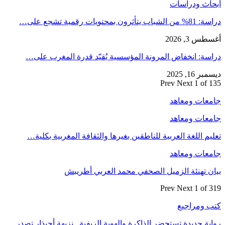
أبحاث ودراسات
دراسة: 81% من الشباب يتأثرون بمحتويات رقمية تشجع على…
أغسطس 3, 2026
دراسة: انخفاض المرونة المؤسسية يُقيّد قدرة المغرب على…
ديسمبر 16, 2025
Prev
Next
1 of 135
جامعات ومعاهد
جامعات ومعاهد
تعليم اللغة العربية للناطقين بغيرها والثقافة المغربية بكلية…
جامعات ومعاهد
بيان تهنئة الزميل الصحفي محمد العربي أطريبش
Prev
Next
1 of 319
كتب ومراجيع
رواية جديدة تستحضر الذاكرة والهوية الريفية.. نزيهة أحيذار تصدر