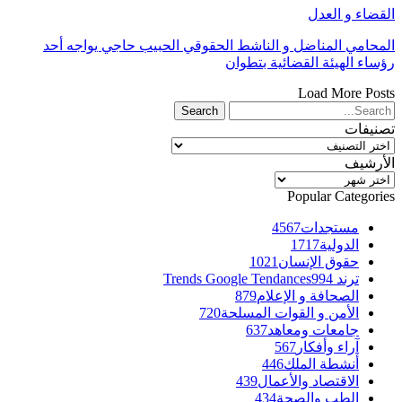
القضاء و العدل
المحامي المناضل و الناشط الحقوقي الحبيب حاجي يواجه أحد
رؤساء الهيئة القضائية بتطوان
Load More Posts
تصنيفات
تصنيفات
الأرشيف
الأرشيف
Popular Categories
مستجدات
4567
الدولية
1717
حقوق الإنسان
1021
ترند Trends Google Tendances
994
الصحافة و الإعلام
879
الأمن و القوات المسلحة
720
جامعات ومعاهد
637
آراء وأفكار
567
أنشطة الملك
446
الاقتصاد والأعمال
439
الطب والصحة
434