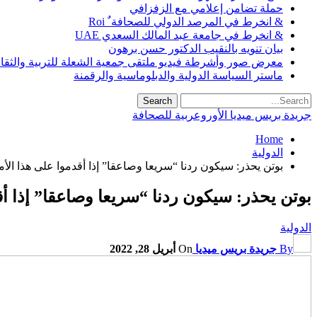
حملة تضامن إعلامي مع الزفزافي
& انخرط في المرصد الدولي للصحافة ٌ Roi
& انخرط في جامعة عبد المالك السعدي UAE
بيان تنويه بالنقيب الدكتور حسن برهون
معرض صور وأشرطة فيديو ملتقى جمعية الشعلة للتربية والثقافة SO
ماستر السياسة الدولية والدبلوماسية والرقمنة
جريدة بريس ميديا الأوروعربية للصحافة
Home
الدولية
بوتن يحذر: سيكون ردنا “سريعا وصاعقا” إذا أقدموا على هذا الأم
بوتن يحذر: سيكون ردنا “سريعا وصاعقا” إذا أق
الدولية
By
جريدة بريس ميديا
On
أبريل 28, 2022