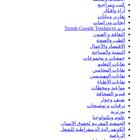
كتب ومراجيع
آراء وأفكار
تقارير وبيانات
أبحاث ودراسات
ترند Trends Google Tendances
الثقافة و الفنون
الطب والصحة
الاقتصاد والأعمال
التنمية والسياحة
جمعيات و مجموعات
نقابات التعليم
نقابات المحامين
نقابات المهندسين
نقابات الأطباء
مواعيد ومحطات
فيديو الصحافة
ضيف وحوار
ترقيات و توشيحات
بورتريه
علوم وتكنولوجيا
الجمعية المغربية لحقوق الإنسان
الكونفدرالية الديمقراطية للشغل
الرياضة