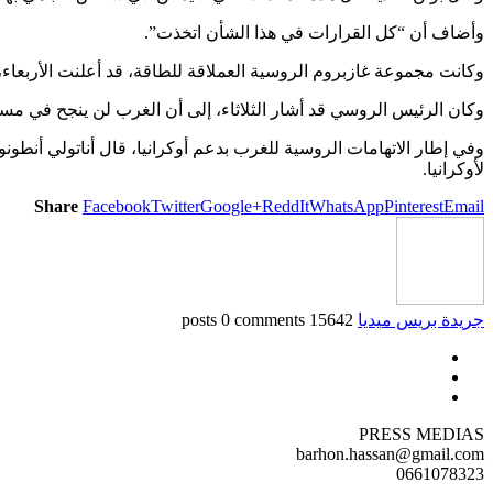
وأضاف أن “كل القرارات في هذا الشأن اتخذت”.
وكانت مجموعة غازبروم الروسية العملاقة للطاقة، قد أعلنت الأربعاء، أ
وكان الرئيس الروسي قد أشار الثلاثاء، إلى أن الغرب لن ينجح في مسا
وفي إطار الاتهامات الروسية للغرب بدعم أوكرانيا، قال أناتولي أنط
لأوكرانيا.
Share
Facebook
Twitter
Google+
ReddIt
WhatsApp
Pinterest
Email
جريدة بريس ميديا
15642 posts
0 comments
PRESS MEDIAS
barhon.hassan@gmail.com
0661078323