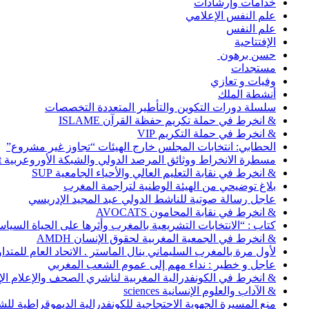
خدامات وإرشادات
علم النفس الإعلامي
علم النفس
الإفتتاحية
حسن برهون
مستجدات
وفيات و تعازي
أنشطة الملك
سلسلة دورات التكوين والتأطير المتعددة التخصصات
& انخرط في حملة تكريم حفظة القرآن ISLAME
& انخرط في حملة التكريم VIP
الحطابي: انتخابات المجلس خارج الهيئات “تجاوز غير مشروع”
مسطرة الانخراط ووثائق المرصد الدولي والشبكة الأوروعربية Abonnement
& انخرط في نقابة التعليم العالي والأحياء الجامعية SUP
بلاغ توضيحي من الهيئة الوطنية لتراجمة المغرب
عاجل رسالة صوتية للناشط الدولي عبد المجيد الإدريسي
& انخرط في نقابة المحامون AVOCATS
كتاب : “الانتخابات التشريعية بالمغرب وأثرها على الحياة السي
& انخرط في الجمعية المغربية لحقوق الإنسان AMDH
لأول مرة بالمغرب السليماني ينال الماستر . الاتحاد العام للمتد
عاجل و خطير : نداء مهم إلى عموم الشعب المغربي
& انخرط في الكونفدرالية المغربية لناشري الصحف والإعلام الإلكترو
& الآداب والعلوم الإنسانية sciences
منع المسيرة الجهوية الاحتجاجية للكونفدرالية الديموقراطية للش