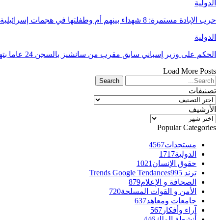
الدولية
حرب الإبادة مستمرة: 8 شهداء بينهم أم وطفلتها في هجمات إسرائيلية على غزة
الدولية
الحكم على وزير إسباني سابق مقرب من سانشيز بالسجن 24 عاما بتهم فساد
Load More Posts
تصنيفات
تصنيفات
الأرشيف
الأرشيف
Popular Categories
مستجدات
4567
الدولية
1717
حقوق الإنسان
1021
ترند Trends Google Tendances
995
الصحافة و الإعلام
879
الأمن و القوات المسلحة
720
جامعات ومعاهد
637
آراء وأفكار
567
أنشطة الملك
446