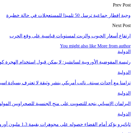
Prev Post
وجبة إفطار جماعية ترسل 50 تلميذا للمستعجلات في حالة خطيرة
Next Post
ارتفاع أسعار الحبوب والزيت لمستويات قياسية على وقع الحرب
You might also like
More from author
الدولية
رئيسة المفوضية الأوروبية لسانشيز: لا يمكن قبول استخدام الهجرة 
الدولية
تزامنا مع أحداث سبتة.. نائب أمريكي ينشر وثيقة لا تعترف بسيادة اسب
الدولية
البرلمان الإسباني يتجه للتصويت على منح الجنسية للصحراويين المولودين 
الدولية
ثاباتيرو يؤكد أمام القضاء حصوله على مجوهرات بقيمة 1.3 مليون أورو كهدايا من المغرب