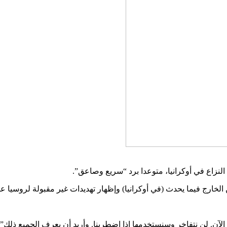
لنزاع في أوكرانيا، متوعدا برد “سريع وصاعق”.
الخارج فيما يحدث (في أوكرانيا) وإظهار تهديدات غير مقبولة لروسيا عل
الآن. لن نتفاخر وسنستخدمها إذا اضطرينا. وأريد أن يعرف الجميع ذلك”.