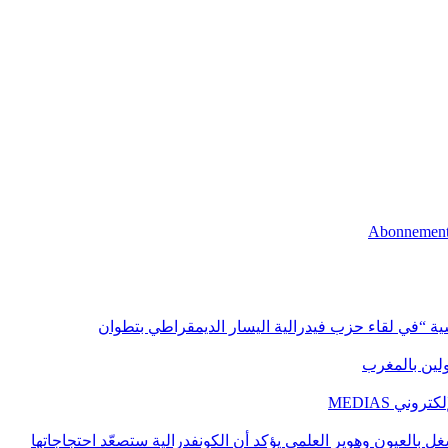
اسية “في لقاء حزب فيدرالية اليسار الديمقراطي بتطوان
اولين بالمغرب
ني MEDIAS
غل بالعيون وهوير العلمي يؤكد أن الكونفدرالية ستصعّد احتجاجاتها