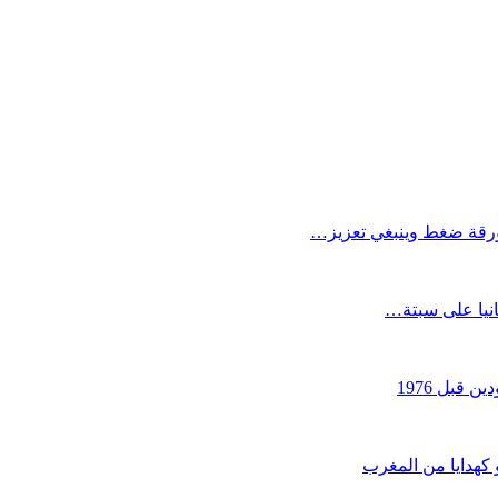
كورقة ضغط وينبغي تعزيز…
انيا على سبتة…
قبل 1976