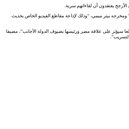
لأرجح يعتقدون أن لقاءاتهم سرية.
 المقابل، تقدّم المحامي شريف جاد الله المعروف بولائه إجمالا للسلطات، ببلاغ الى النائب العام ضد الشركة المنتجة لمسلسل “الاختيار 3” ومخرجه بيتر ميمي، “وذلك لإذاعة مقاطع الفيديو الخاص بحديث
عا سيؤثر على علاقة مصر ورئيسها بضيوف الدولة الأجانب”، مضيفا
التسريب”.