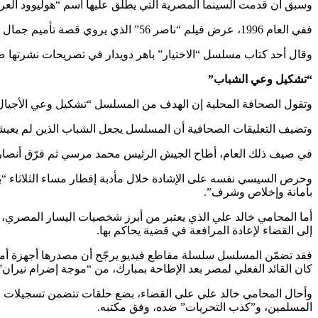
وسبق أن قدمت السينما المصرية التي يطلق عليها اسم “هوليوود العرب”
ففي العام 1996، عرض فيلم “ناصر 56” الذي يروي قصة تأميم جمال عبد الناصر قناة السويس. في العام 2001، تناول فيلم آخر حياة خليفته أنور السادات.
وقال أحد كتاب مسلسل “الاختيار” باهر دويدار في تصريحات نشرتها صحيفة “الوطن” الخاصة إن المسلسل سي
“تشكيل وعي الشباب”
وتقول الصحافة المحلية إن الهدف من المسلسل “تشكيل وعي الأجيال الجديدة”، في بلد يشكل الشباب منذ 25 
وتضيف التعليقات الصحافية أن المسلسل يجعل الشباب الذين لم يعيشوا أحداث العام 2013 على دراية “بجهود الدول
في صيف ذلك العام، أطاح الجيش الرئيس محمد مرسي ثم فرّق أنصاره 
وحرص السيسي نفسه على الإشادة خلال مأدبة إفطار مساء الثلاثاء “ب
بأمانة وإخلاص وشرف”.
أما المحامي خالد علي الذي يعتبر من أبرز شخصيات اليسار المصري، فا
إلى القضاء لإعادة المرافعة في قضية يحاكم بها.
كان القائد الفعلي لمصر بعد الإطاحة بمبارك، من “موجة إضرام نيران” في
وأحال المحامي خالد علي على القضاء، بضع حلقات تتضمن تسجيلات فيد
المسلمين، و”كذب التحريات” ضده، وفق مكتبه.