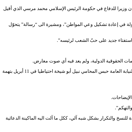
كان وزيرا للدفاع في حكومة الرئيس الإسلامي محمد مرسي الذي أقيل
ولة في إعادة تشكيل وعي المواطن”، ومشيرة الى “رسالة” يتحوّل
، استفتاء جديد على حبّ الشعب لرئيسه”.
ويقلّد الممثل الرئيس المصري بشكل بارع الى حدّ أن انتقاد ياسر جلال يمكن أن يكلّف غاليا. فوفق “الجبهة المصرية لحقوق الانسان”، قرّرت النيابة العامة حبس المحامي نبيل أبو شيخة احتياطيا في 11 أبريل بتهمة
الإيضاحات.
التهكم”.
سخ والتكرار بشكل شبه آلي، ككل ما آلت اليه الماكينة الدعائية