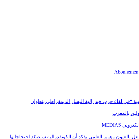
اسية “في لقاء حزب فيدرالية اليسار الديمقراطي بتطوان
اولين بالمغرب
ني MEDIAS
غل بالعيون وهوير العلمي يؤكد أن الكونفدرالية ستصعّد احتجاجاتها