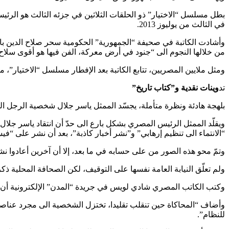
بطل مسلسل “الاختيار” ذو الحلقات الثلاثين في جزئه الثالث هو الر
في الثالث من يوليوز 2013.
وأشادت الكاتبة في صحيفة “الجمهورية” الحكومية سحر صلاح الدين با
من خلالها النجوم الى “جنود في أرض معركة، الفن فيها هو أقوى سلاح، 
ومثل ملايين المصريين، تتابع الكاتبة بعد الإفطار مسلسل “الاختيار”، 
تد
وينات نقدية و”كتاب تاريخ”
بلهجة هادئة ونظرة متأملة، يجسّد الممثل ياسر جلال شخصية الرجل القوي في بلد يبلغ عدد السجناء السياسيين ف
“الانتماء الى تنظيم إرهابي” و”نشر أخبار كاذبة”، بعد أن نشر على “
وتمّ محو هذه الصور من على حسابه في ما بعد، إلا أن آخرين أعادوا نش
ولم تعلّق النيابة العامة نفسها على التوقيف، لكن الصحافة المحلية
وكتب الكاتب المصري شادي لويس في جريدة “المدن” الإلكترونية أن “
وأضاف “المحاكاة حين تنقلب تقليدا، تختزل الشخصية الى مجرد عناصر
للنظام”.