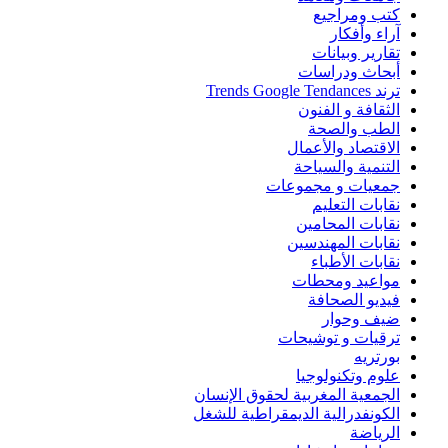
كتب ومراجيع
آراء وأفكار
تقارير وبيانات
أبحاث ودراسات
ترند Trends Google Tendances
الثقافة و الفنون
الطب والصحة
الاقتصاد والأعمال
التنمية والسياحة
جمعيات و مجموعات
نقابات التعليم
نقابات المحامين
نقابات المهندسين
نقابات الأطباء
مواعيد ومحطات
فيديو الصحافة
ضيف وحوار
ترقيات و توشيحات
بورتريه
علوم وتكنولوجيا
الجمعية المغربية لحقوق الإنسان
الكونفدرالية الديمقراطية للشغل
الرياضة