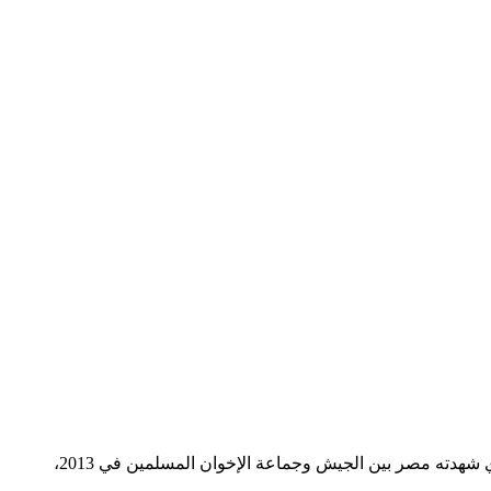
جنرال يعطّل الدستور، ويقيل رئيسا إسلاميا، تظاهرات ومجموعات متطرفة في سيناء…. وقائع من مسلسل رمضاني يروي قصة الصراع الذي شهدته مصر بين الجيش وجماعة الإخوان المسلمين في 2013،