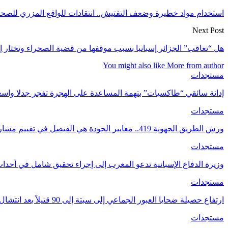
استخدام مواد خطيرة وضعف التفتيش.. انتقادات للواقع المزري للصح
Next Post
هل “تعاقب” الجزائر إسبانيا بسبب موقفها من قضية الصحراء وتختار إيط
You might also like
More from author
مستجدات
إدانة سائقي “طاكسيات” بتهمة المساعدة على الهجرة تفجر جدلا واسع
مستجدات
ورش الطريق الجهوية 419.. معايير الجودة هي الفيصل في تقييم مشاريع البنية التحتية.
مستجدات
وزيرة الدفاع الإسبانية تدعو المغرب إلى إجراء تحقيق شامل في أحدا
مستجدات
ارتفاع حصيلة ضحايا العبور الجماعي إلى سبتة إلى 90 قتيلاً بعد انتشال جثث جديدة
مستجدات