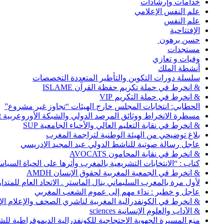
خدامات وإرشادات
علم النفس الإعلامي
علم النفس
الإفتتاحية
حسن برهون
مستجدات
وفيات و تعازي
أنشطة الملك
سلسلة دورات التكوين والتأطير المتعددة التخصصات
& انخرط في حملة تكريم حفظة القرآن ISLAME
& انخرط في حملة التكريم VIP
الحطابي: انتخابات المجلس خارج الهيئات “تجاوز غير مشروع”
مسطرة الانخراط ووثائق المرصد الدولي والشبكة الأوروعربية Abonnement
& انخرط في نقابة التعليم العالي والأحياء الجامعية SUP
بلاغ توضيحي من الهيئة الوطنية لتراجمة المغرب
عاجل رسالة صوتية للناشط الدولي عبد المجيد الإدريسي
& انخرط في نقابة المحامون AVOCATS
كتاب : “الانتخابات التشريعية بالمغرب وأثرها على الحياة السي
& انخرط في الجمعية المغربية لحقوق الإنسان AMDH
لأول مرة بالمغرب السليماني ينال الماستر . الاتحاد العام للمتد
عاجل و خطير : نداء مهم إلى عموم الشعب المغربي
& انخرط في الكونفدرالية المغربية لناشري الصحف والإعلام الإلكترو
& الآداب والعلوم الإنسانية sciences
منع المسيرة الجهوية الاحتجاجية للكونفدرالية الديموقراطية للش