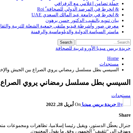
حملة تضامن إعلامي مع الزفزافي
& انخرط في المرصد الدولي للصحافة ٌ Roi
& انخرط في جامعة عبد المالك السعدي UAE
بيان تنويه بالنقيب الدكتور حسن برهون
معرض صور وأشرطة فيديو ملتقى جمعية الشعلة للتربية والثقافة SO
ماستر السياسة الدولية والدبلوماسية والرقمنة
جريدة بريس ميديا الأوروعربية للصحافة
Home
مستجدات
السيسي بطل مسلسل رمضاني يروي الصراع بين الجيش والإخ
السيسي بطل مسلسل رمضاني يروي الصراع ب
مستجدات
By
جريدة بريس ميديا
On
أبريل 28, 2022
Share
ويهدف الى “تثقيف” الجمهور، وفق ما يقول المعنيون.