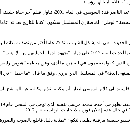
، أفلاما أبطالها رؤساء.
كون “كتابا للتاريخ بعد 50 عاما”، علما أنه يتجاهل شخصيات كانت في قلب الاحداث عام 2013.
عاما أكثر من نصف سكانه البالغ عددهم 103 ملايين نسمة.
ة لحمايتهم من الإرهاب”.
الذين كانوا يعتصمون في القاهرة ما أدى، وفق منظمة “هيومن رايتس
منتهى الدقة” في المسلسل الذي يروي، وفق ما قال، “ما حصل” في الو
ستند الى كلام السيسي ليعلن أن مكتبه تقدّم بوكالته عن المرشح السا
 حال عدم إعلان فوزه بالانتخابات الرئاسية عام 2012.
يو حقيقية مرفقة بطلبه، لتكون “بمثابة دليل قاطع بالصوت والصورة (