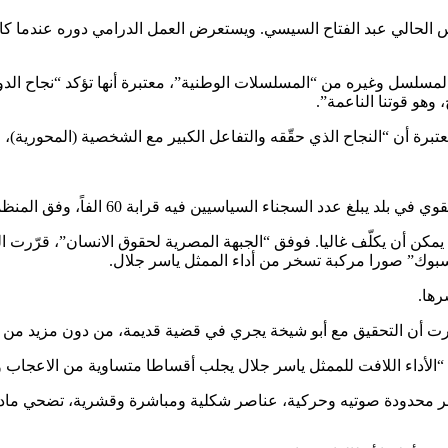
ئيس الحالي عبد الفتاح السيسي. ويستعرض العمل الدرامي دوره عندما 
لمسلسل وغيره من “المسلسلات الوطنية”، معتبرة أنها تؤكد “نجاح الد
وهو قوتنا الناعمة”.
معتبرة أن “النجاح الذي حقّقه والتفاعل الكبير مع الشخصية (المحورية)
يه قرابة 60 الفاً، وفق المنظمات الحقوقية الدولية، ولم يعد فيه أي صوت معارض.
فيسبوك” صورا مركبة تسخر من أداء الممثل ياسر جلال.
رها.
 ذكرت أن التحقيق مع أبو شيخة يجري في قضية قديمة، من دون مزيد من 
الأداء اللافت للممثل ياسر جلال يجلب أقساطا متساوية من الاعجاب و
 محدودة صوتيه وحركية، عناصر شكلية ومباشرة وقشرية، تضحي مادة للن