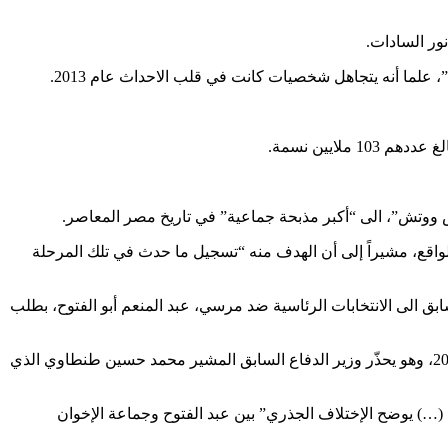
 ووتش”، الى “أكبر مذبحة جماعية” في تاريخ مصر المعاصر.
اقع، مشيراً إلى أن الهدف منه “تسجيل ما حدث في تلك المرحلة
بق الى الانتخابات الرئاسية ضد مرسي، عبد المنعم أبو الفتوح، بطلب
فقد تضمّن المسلسل سلسلة مقاطع فيديو يرجّح أن مصدرها أجهزة أمنية، يظهر في أحدها محمد مرسي نفسه الذي توفي في السجن عام 2019، وهو يحذّر وزير الدفاع السابق المشير محمد حسين طنطاوي الذي
…) يوضح الإختلاف الجذري” بين عبد الفتوح وجماعة الإخوان