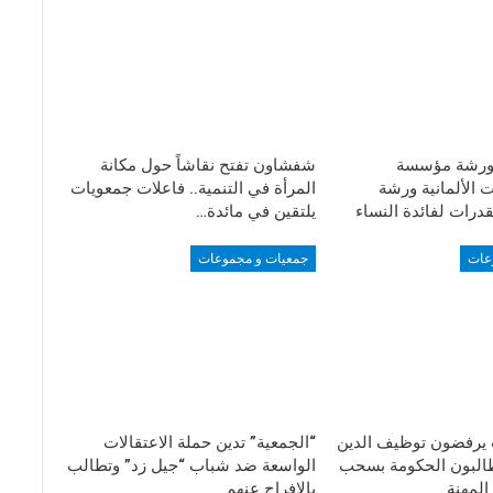
ورشة مؤسسة
شفشاون تفتح نقاشاً حول مكانة
 الألمانية ورشة
المرأة في التنمية.. فاعلات جمعويات
لقدرات لفائدة النساء
يلتقين في مائدة…
عات
جمعيات و مجموعات
يرفضون توظيف الدين
“الجمعية” تدين حملة الاعتقالات
البون الحكومة بسحب
الواسعة ضد شباب “جيل زد” وتطالب
لمهنة
بالإفراج عنهم