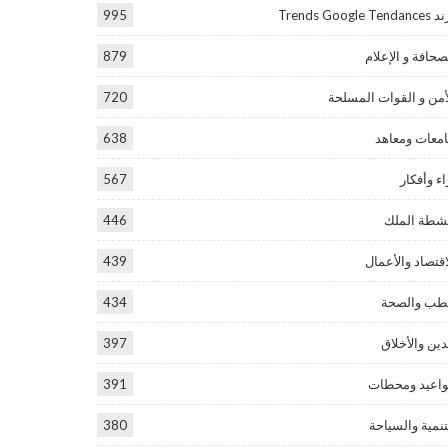
Trends Google Tend
995
صحافة و الإعلام
879
أمن و القوات المسلحة
720
معات ومعاهد
638
اء وأفكار
567
شطة الملك
446
اقتصاد والأعمال
439
طب والصحة
434
دين والأخلاق
397
اعيد ومحطات
391
تنمية والسياحة
380