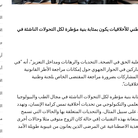
ترند ances
ال
 للأخلاقيات يكون بمثابة بنية مؤطرة لكل التحولات الناشئة في
ال
جا
آر
ة الحق في الصحة.. التحديات والرهانات ومداخل التعزيز”، أنه “في
أن
ن في الحوار الجهوي حول إمكانات مراجعة الأطر القانونية
ن 34.09 طالب المشاركون والمشاركات بضرورة مراجعة المقتضى الخاص بلجنة وطنية
ال
ال
بة بنية مؤطره لكل التحولات الناشئة في مجال الطب والبيولوجيا
لعلمي والتكنولوجي من تحديات أخلاقية تمس كرامة الإنسان، وتهدد
ال
على سبيل المثال، والتحديات المتعلقة بها والحالات التي تسمح
استعانة بهذه التقنيات (في حالة كان الزوج متوفى مثلا وحالات أخرى
مو
غذية الاصطناعية عن المرضى الذين يعانون من غيبوبة طويلة الأمد
ال