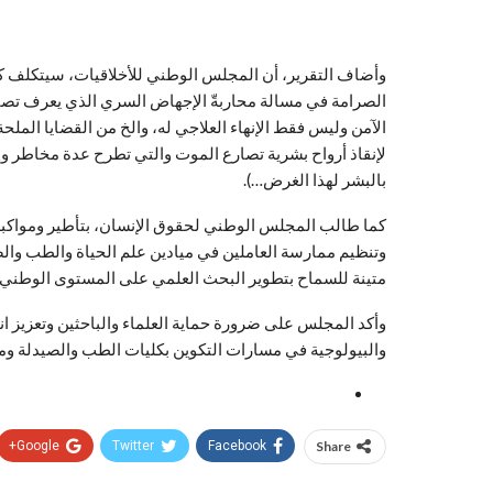
وأضاف التقرير، أن المجلس الوطني للأخلاقيات، سيتكلف ك
الصرامة في مسالة محاربةّ الإجهاض السري الذي يعرف تصاع
الآمن وليس فقط الإنهاء العلاجي له، والخ من القضايا الملح
لإنقاذ أرواح بشرية تصارع الموت والتي تطرح عدة مخاطر وإشك
بالبشر لهذا الغرض…).
كما طالب المجلس الوطني لحقوق الإنسان، بتأطير ومواكبة
وتنظيم ممارسة العاملين في ميادين علم الحياة والطب والص
متينة للسماح بتطوير البحث العلمي على المستوى الوطني 
وأكد المجلس على ضرورة حماية العلماء والباحثين وتعزيز ا
والبيولوجية في مسارات التكوين بكليات الطب والصيدلة وم
Google+
Twitter
Facebook
Share