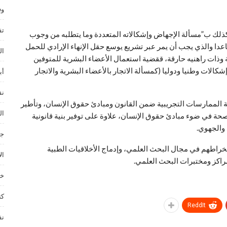
وف
تق
ذلك ب”مسألة الإجهاض وإشكالاته المتعددة وما يتطلبه من وجوب
دا والذي يجب أن يمر عبر تشريع يوسع حقل الإنهاء الإرادي للحمل
ال
ة وذات راهنيه حارقة، ققضية استعمال الأعضاء البشرية للمتوفين
الات وطنيا ودوليا (كمسألة الاتجار بالأعضاء البشرية والاتجار
أب
نق
 الممارسات التجريبية ضمن القانون ومبادئ حقوق الإنسان، وتأطير
ال
حة في ضوء مبادئ حقوق الإنسان، علاوة على توفير بنية قانونية
والجهوي.
جم
نخراطهم في مجال البحث العلمي، وإدماج الأخلاقيات الطبية
ال
راكز ومختبرات البحث العلمي.
خد
كت
ReddIt
نق