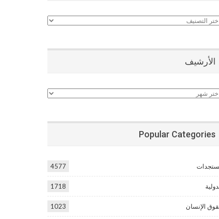
نيفات
الأرشيف
أرشيف
Popular Categories
تجدات
4577
دولية
1718
وق الإنسان
1023