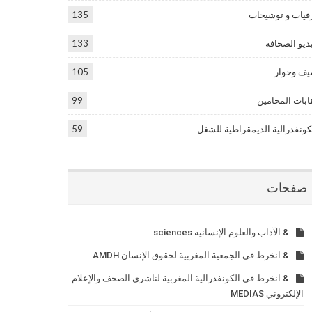
قيات و توشيحات
135
ديو الصحافة
133
ف وحوار
105
ابات المحامين
99
كونفدرالية الديمقراطية للشغل
59
صفحات
& الآداب والعلوم الإنسانية sciences
& انخرط في الجمعية المغربية لحقوق الإنسان AMDH
& انخرط في الكونفدرالية المغربية لناشري الصحف والإعلام
الإلكتروني MEDIAS