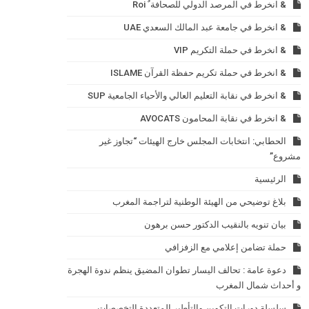
& انخرط في المرصد الدولي للصحافة ٌ Roi
& انخرط في جامعة عبد المالك السعدي UAE
& انخرط في حملة التكريم VIP
& انخرط في حملة تكريم حفظة القرآن ISLAME
& انخرط في نقابة التعليم العالي والأحياء الجامعية SUP
& انخرط في نقابة المحامون AVOCATS
الحطابي: انتخابات المجلس خارج الهيئات “تجاوز غير
مشروع”
الرئيسية
بلاغ توضيحي من الهيئة الوطنية لتراجمة المغرب
بيان تنويه بالنقيب الدكتور حسن برهون
حملة تضامن إعلامي مع الزفزافي
دعوة عامة : تحالف اليسار تطوان المضيق ينظم ندوة الهجرة
و أحداث شمال المغرب
سلسلة دورات التكوين والتأطير المتعددة التخصصات