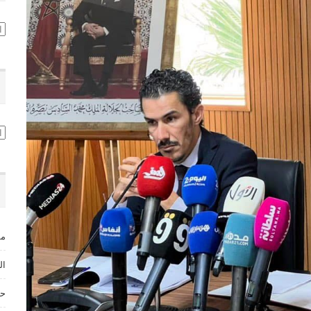
تص
ال
مس
ال
حق