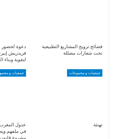
فضائح ترويج المشاريع التطبيعية
دعوة لحضور 
تحت شعارات مضللة
فريدريش إيبرت
لتقوية وبناء ا
جمعيات و مجموعات
جمعيات و مجمو
تهنئة
عدول المغرب 
في ملفهم ويط
مشروع قانون ا