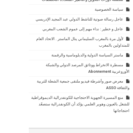
سياسة الخصوصية
عاجل رسالة صوتية للناشط الدولي عبد المجيد الإدريسي
عاجل و خطير : نداء مهم إلى عموم الشعب المغربي
لأول مرة بالمغرب السليماني ينال الماستر . الاتحاد العام
للمتداولين بالمغرب
ماستر السياسة الدولية والدبلوماسية والرقمنة
مسطرة الانخراط ووثائق المرصد الدولي والشبكة
الأوروعربية Abonnement
معرض صور وأشرطة فيديو ملتقى جمعية الشعلة للتربية
والثقافة ASSO
منع المسيرة الجهوية الاحتجاجية للكونفدرالية الديموقراطية
للشغل بالعيون وهوير العلمي يؤكد أن الكونفدرالية ستصعّد
احتجاجاتها