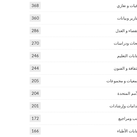
يات و تعازي
368
ارير وبيانات
360
قضاء و العدل
286
حاث ودراسات
270
ابات التعليم
246
ثقافة و الفنون
244
عيات و مجموعات
205
أمم المتحدة
204
امات وإرشادات
201
ب ومراجيع
172
ابات الأطباء
166