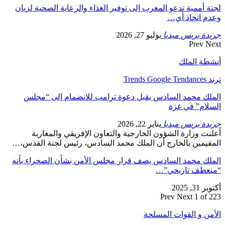
لجنة أممية تدعو المغرب إلى توفير الغذاء والرعاية الصحية لزيان
وعدم اتخاذ أي…
جريدة بريس ميديا
يوليو 27, 2026
Prev
Next
أنشطة الملك
ترند Trends Google Tendances
الملك محمد السادس يقبل دعوة ترامب للانضمام إلى “مجلس
السلام” في غزة
جريدة بريس ميديا
يناير 22, 2026
أعلنت وزارة الشؤون الخارجية والتعاون الإفريقي والمغاربة
المقيمين بالخارج أن الملك محمد السادس، رئيس لجنة القدس،…
الملك محمد السادس يصف قرار مجلس الأمن بشأن الصحراء بأنه
“منعطف تاريخي”…
أكتوبر 31, 2025
Prev
Next
1 of 223
الأمن و القوات المسلحة