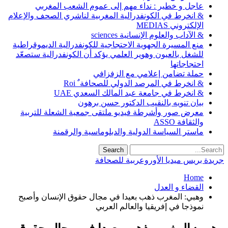
عاجل و خطير : نداء مهم إلى عموم الشعب المغربي
& انخرط في الكونفدرالية المغربية لناشري الصحف والإعلام
الإلكتروني MEDIAS
& الآداب والعلوم الإنسانية sciences
منع المسيرة الجهوية الاحتجاجية للكونفدرالية الديموقراطية
للشغل بالعيون وهوير العلمي يؤكد أن الكونفدرالية ستصعّد
احتجاجاتها
حملة تضامن إعلامي مع الزفزافي
& انخرط في المرصد الدولي للصحافة ٌ Roi
& انخرط في جامعة عبد المالك السعدي UAE
بيان تنويه بالنقيب الدكتور حسن برهون
معرض صور وأشرطة فيديو ملتقى جمعية الشعلة للتربية
والثقافة ASSO
ماستر السياسة الدولية والدبلوماسية والرقمنة
جريدة بريس ميديا الأوروعربية للصحافة
Home
القضاء و العدل
وهبي: المغرب ذهب بعيدا في مجال حقوق الإنسان وأصبح
نموذجا في إفريقيا والعالم العربي