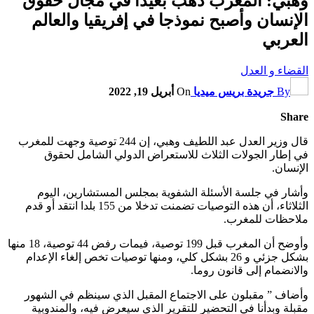
وهبي: المغرب ذهب بعيدا في مجال حقوق
الإنسان وأصبح نموذجا في إفريقيا والعالم
العربي
القضاء و العدل
By
جريدة بريس ميديا
On
أبريل 19, 2022
Share
قال وزير العدل عبد اللطيف وهبي، إن 244 توصية وجهت للمغرب
في إطار الجولات الثلاث للاستعراض الدولي الشامل لحقوق
الإنسان.
وأشار في جلسة الأسئلة الشفوية بمجلس المستشارين، اليوم
الثلاثاء، أن هذه التوصيات تضمنت تدخلا من 155 بلدا انتقد أو قدم
ملاحظات للمغرب.
وأوضح أن المغرب قبل 199 توصية، فيمات رفض 44 توصية، 18 منها
بشكل جزئي و 26 بشكل كلي، ومنها توصيات تخص إلغاء الإعدام
والانضمام إلى قانون روما.
وأضاف ” مقبلون على الاجتماع المقبل الذي سينظم في الشهور
مقبلة وبدأنا في التحضير للتقرير الذي سيعرض فيه، والمندوبية