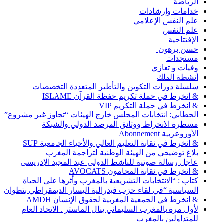
الرياضة
خدامات وإرشادات
علم النفس الإعلامي
علم النفس
الإفتتاحية
حسن برهون
مستجدات
وفيات و تعازي
أنشطة الملك
سلسلة دورات التكوين والتأطير المتعددة التخصصات
& انخرط في حملة تكريم حفظة القرآن ISLAME
& انخرط في حملة التكريم VIP
الحطابي: انتخابات المجلس خارج الهيئات “تجاوز غير مشروع”
مسطرة الانخراط ووثائق المرصد الدولي والشبكة
الأوروعربية Abonnement
& انخرط في نقابة التعليم العالي والأحياء الجامعية SUP
بلاغ توضيحي من الهيئة الوطنية لتراجمة المغرب
عاجل رسالة صوتية للناشط الدولي عبد المجيد الإدريسي
& انخرط في نقابة المحامون AVOCATS
كتاب : “الانتخابات التشريعية بالمغرب وأثرها على الحياة
السياسية “في لقاء حزب فيدرالية اليسار الديمقراطي بتطوان
& انخرط في الجمعية المغربية لحقوق الإنسان AMDH
لأول مرة بالمغرب السليماني ينال الماستر . الاتحاد العام
للمتداولين بالمغرب