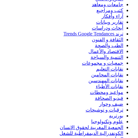
جامعات ومعاهد
كتب ومراجيع
آراء وأفكار
تقارير وبيانات
أبحاث ودراسات
ترند Trends Google Tendances
الثقافة و الفنون
الطب والصحة
الاقتصاد والأعمال
التنمية والسياحة
جمعيات و مجموعات
نقابات التعليم
نقابات المحامين
نقابات المهندسين
نقابات الأطباء
مواعيد ومحطات
فيديو الصحافة
ضيف وحوار
ترقيات و توشيحات
بورتريه
علوم وتكنولوجيا
الجمعية المغربية لحقوق الإنسان
الكونفدرالية الديمقراطية للشغل