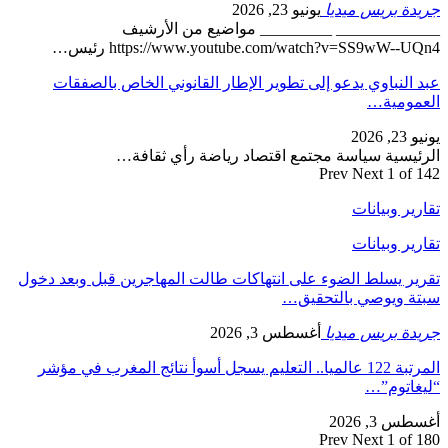
جريدة بريس ميديا
يونيو 23, 2026
_____________ _________ مواضيع من الأرشيف
https://www.youtube.com/watch?v=SS9wW--UQn4 رئيس…
عبد النباوي يدعو إلى تطوير الإطار القانوني الخاص بالصفقات
العمومية…
يونيو 23, 2026
الرئيسية سياسة مجتمع اقتصاد رياضة رأي ثقافة…
Prev
Next
1 of 142
تقارير وبيانات
تقارير وبيانات
تقرير يسلط الضوء على انتهاكات طالت المهاجرين قبل وبعد دخول
سبتة ويوصي بالتحقيق…
جريدة بريس ميديا
أغسطس 3, 2026
المرتبة 122 عالميا.. التعليم يسجل أسوأ نتائج المغرب في مؤشر
“ليغاتوم”…
أغسطس 3, 2026
Prev
Next
1 of 180