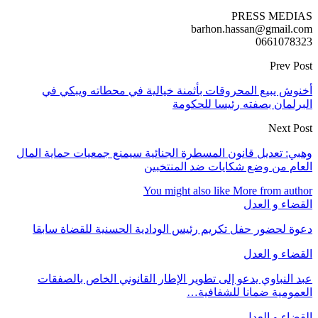
PRESS MEDIAS
barhon.hassan@gmail.com
0661078323
Prev Post
أخنوش يبيع المحروقات بأثمنة خيالية في محطاته ويبكي في
البرلمان بصفته رئيسا للحكومة
Next Post
وهبي: تعديل قانون المسطرة الجنائية سيمنع جمعيات حماية المال
العام من وضع شكايات ضد المنتخبين
You might also like
More from author
القضاء و العدل
دعوة لحضور حفل تكريم رئيس الودادية الحسنية للقضاة سابقا
القضاء و العدل
عبد النباوي يدعو إلى تطوير الإطار القانوني الخاص بالصفقات
العمومية ضمانا للشفافية…
القضاء و العدل