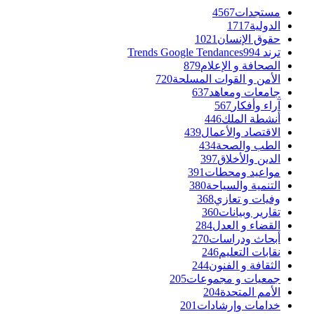
مستجدات
4567
الدولية
1717
حقوق الإنسان
1021
ترند Trends Google Tendances
994
الصحافة و الإعلام
879
الأمن و القوات المسلحة
720
جامعات ومعاهد
637
آراء وأفكار
567
أنشطة الملك
446
الاقتصاد والأعمال
439
الطب والصحة
434
الدين والأخلاق
397
مواعيد ومحطات
391
التنمية والسياحة
380
وفيات و تعازي
368
تقارير وبيانات
360
القضاء و العدل
284
أبحاث ودراسات
270
نقابات التعليم
246
الثقافة و الفنون
244
جمعيات و مجموعات
205
الأمم المتحدة
204
خدامات وإرشادات
201