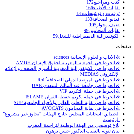
كتب ومراجيع
172
نقابات الأطباء
166
ترقيات و توشيحات
135
فيديو الصحافة
133
ضيف وحوار
105
نقابات المحامين
99
الكونفدرالية الديمقراطية للشغل
59
صفحات
& الآداب والعلوم الإنسانية sciences
& انخرط في الجمعية المغربية لحقوق الإنسان AMDH
& انخرط في الكونفدرالية المغربية لناشري الصحف والإعلام
الإلكتروني MEDIAS
& انخرط في المرصد الدولي للصحافة ٌ Roi
& انخرط في جامعة عبد المالك السعدي UAE
& انخرط في حملة التكريم VIP
& انخرط في حملة تكريم حفظة القرآن ISLAME
& انخرط في نقابة التعليم العالي والأحياء الجامعية SUP
& انخرط في نقابة المحامون AVOCATS
الحطابي: انتخابات المجلس خارج الهيئات “تجاوز غير مشروع”
الرئيسية
بلاغ توضيحي من الهيئة الوطنية لتراجمة المغرب
بيان تنويه بالنقيب الدكتور حسن برهون