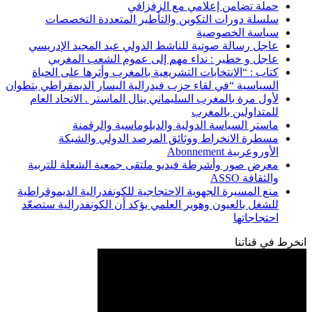
حملة تضامن إعلامي مع الزفزافي
سلسلة دورات التكوين والتأطير المتعددة التخصصات
سياسة الخصوصية
عاجل رسالة صوتية للناشط الدولي عبد المجيد الإدريسي
عاجل و خطير : نداء مهم إلى عموم الشعب المغربي
كتاب : “الانتخابات التشريعية بالمغرب وأثرها على الحياة
السياسية “في لقاء حزب فيدرالية اليسار الديمقراطي بتطوان
لأول مرة بالمغرب السليماني ينال الماستر . الاتحاد العام
للمتداولين بالمغرب
ماستر السياسة الدولية والدبلوماسية والرقمنة
مسطرة الانخراط ووثائق المرصد الدولي والشبكة
الأوروعربية Abonnement
معرض صور وأشرطة فيديو ملتقى جمعية الشعلة للتربية
والثقافة ASSO
منع المسيرة الجهوية الاحتجاجية للكونفدرالية الديموقراطية
للشغل بالعيون وهوير العلمي يؤكد أن الكونفدرالية ستصعّد
احتجاجاتها
انخرط في قناتنا