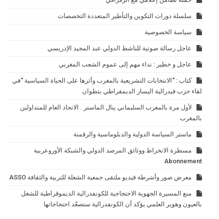
سلسلة دورات التكوين والتأطير المتعددة التخصصات
سياسة الخصوصية
عاجل رسالة صوتية للناشط الدولي عبد المجيد الإدريسي
عاجل و خطير : نداء مهم إلى عموم الشعب المغربي
كتاب : “الانتخابات التشريعية بالمغرب وأثرها على الحياة السياسية “في
لقاء حزب فيدرالية اليسار الديمقراطي بتطوان
لأول مرة بالمغرب السليماني ينال الماستر . الاتحاد العام للمتداولين
بالمغرب
ماستر السياسة الدولية والدبلوماسية والرقمنة
مسطرة الانخراط ووثائق المرصد الدولي والشبكة الأوروعربية
Abonnement
معرض صور وأشرطة فيديو ملتقى جمعية الشعلة للتربية والثقافة ASSO
منع المسيرة الجهوية الاحتجاجية للكونفدرالية الديموقراطية للشغل
بالعيون وهوير العلمي يؤكد أن الكونفدرالية ستصعّد احتجاجاتها