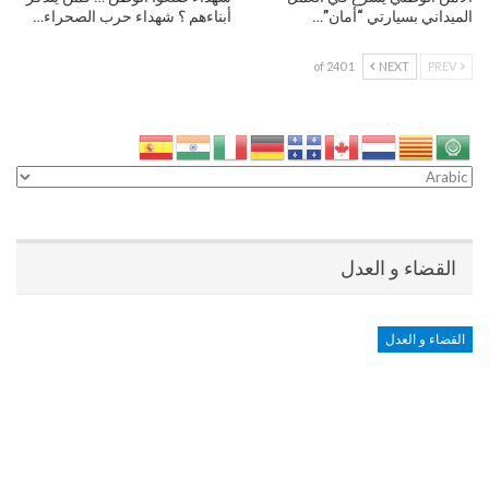
الميداني بسيارتي “أمان”…
أبناءهم ؟ شهداء حرب الصحراء…
1 of 240
NEXT
PREV
القضاء و العدل
القضاء و العدل