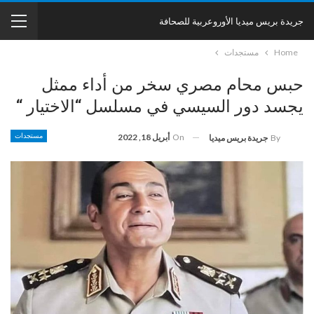
جريدة بريس ميديا الأوروعربية للصحافة
Home
مستجدات
حبس محام مصري سخر من أداء ممثل
يجسد دور السيسي في مسلسل “الاختيار “
On
أبريل 18, 2022
مستجدات
By
جريدة بريس ميديا