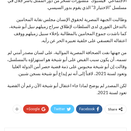
الاجتماعي “فيسبوك” منشورات تسخر من دور الممثل ياسر جلال في
مسلسل “الاختيار 3” الذي يقوم بدور السيسي.
وطالبت الجبهة المصرية لحقوق الإنسان مجلس نقابة المحامين
بالتدخل الفوري لدى السلطات لإطلاق سراح زميلهم نبيل أبو شيخة،
كما ناشدت جموع المحامين بالمطالبة بإخلاء سبيل زميلهم ووقف
اعتقاله التعسفي على خلفية تعبيره الحر عن رأيه.
من جهتها نفت الصحافة المصرية الموالية، على لسان مصدر أمني لم
تسمه، أن يكون سبب القبض على أبو شيخة هو استهزاؤه بالمسلسل،
وقالت إن أبو شيخة محبوس على ذمة قضية حصر أمن الدولة العليا
وتعود لسنة 2021، لافتاً إلى أنه تم إيداع أبو شيخة بسجن شبين.
لكن المصدر لم يوضح لماذا جاء اعتقال أبو شيخة الآن رغم أن القضية
تعود لسنة 2021.
Google+
Twitter
Facebook
Share