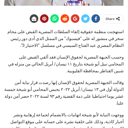
Share
استهجنت منظمة حقوقية إلقاء السلطات المصرية القبض على محام
سخر في منشور له على “فيسبوك” من الممثل الذي أدى دور رئيس
النظام المصري عبد الفتاح السيسي في مسلسل “الاختيار 3”.
وحسب الجبهة المصرية لحقوق الإنسان فقد ألقي القبض على
المحامي نبيل أبو شيخة بتاريخ ١١ نيسان/ أبريل الحالي من منزله في
شبين القناطر بمحافظة القليوبية.
وقالت الجبهة المصرية لحقوق الإنسان إنها رصدت قرار نيابة أمن
الدولة أول في ١٣ نيسان/ أبريل ٢٠٢٢ بحبس المحامي أبو شيخة خمسة
عشر يوما احتياطيا على ذمة القضية رقم ٩٣ لسنة ٢٠٢٢ حصر أمن دولة
عليا.
ووجهت النيابة لأبو شيخة اتهامات بالانضمام لجماعة إرهابية ونشر
أخبار كاذبة، وذلك على خلفية نشره على حسابه على موقع التواصل