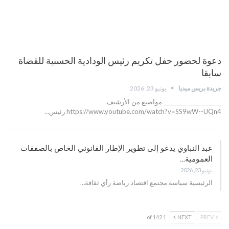
دعوة لحضور حفل تكريم رئيس الودادية الحسنية للقضاة
سابقا
جريدة بريس ميديا
يونيو 23, 2026
_____________ _________ مواضيع من الأرشيف
https://www.youtube.com/watch?v=SS9wW--UQn4 رئيس…
عبد النباوي يدعو إلى تطوير الإطار القانوني الخاص بالصفقات
العمومية…
يونيو 23, 2026
الرئيسية سياسة مجتمع اقتصاد رياضة رأي ثقافة…
1 of 142
NEXT
PREV