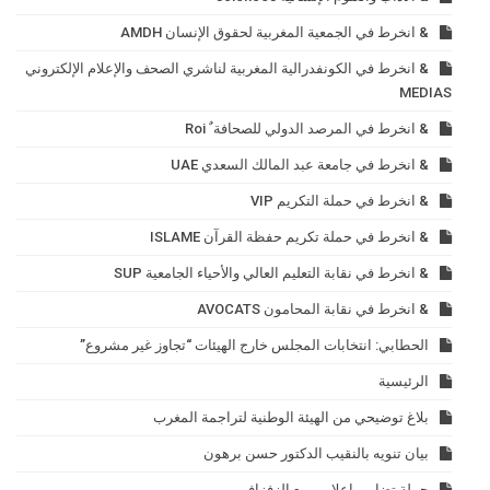
& انخرط في الجمعية المغربية لحقوق الإنسان AMDH
& انخرط في الكونفدرالية المغربية لناشري الصحف والإعلام الإلكتروني
MEDIAS
& انخرط في المرصد الدولي للصحافة ٌ Roi
& انخرط في جامعة عبد المالك السعدي UAE
& انخرط في حملة التكريم VIP
& انخرط في حملة تكريم حفظة القرآن ISLAME
& انخرط في نقابة التعليم العالي والأحياء الجامعية SUP
& انخرط في نقابة المحامون AVOCATS
الحطابي: انتخابات المجلس خارج الهيئات “تجاوز غير مشروع”
الرئيسية
بلاغ توضيحي من الهيئة الوطنية لتراجمة المغرب
بيان تنويه بالنقيب الدكتور حسن برهون
حملة تضامن إعلامي مع الزفزافي