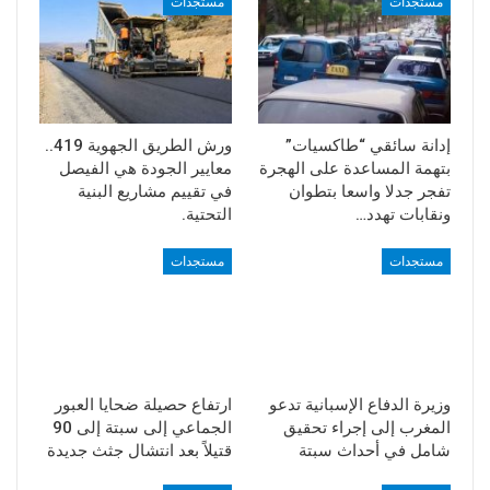
مستجدات
مستجدات
إدانة سائقي “طاكسيات”
ورش الطريق الجهوية 419..
بتهمة المساعدة على الهجرة
معايير الجودة هي الفيصل
تفجر جدلا واسعا بتطوان
في تقييم مشاريع البنية
ونقابات تهدد…
التحتية.
مستجدات
مستجدات
وزيرة الدفاع الإسبانية تدعو
ارتفاع حصيلة ضحايا العبور
المغرب إلى إجراء تحقيق
الجماعي إلى سبتة إلى 90
شامل في أحداث سبتة
قتيلاً بعد انتشال جثث جديدة