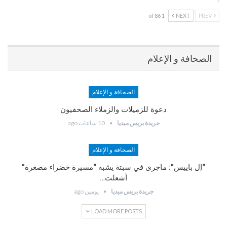
1 of 86
NEXT
PREV
الصحافة و الإعلام
الصحافة و الإعلام
دعوة للزميلات والزملاء الصحفيون
جريدة بريس ميديا
10 ساعات ago
الصحافة و الإعلام
“إل باييس”: ماجرى في سبتة يشبه “مسيرة خضراء مصغرة”
أشعلت…
جريدة بريس ميديا
يومين ago
LOAD MORE POSTS