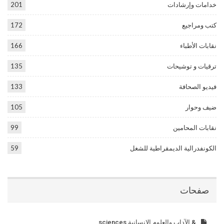
خدامات وإرشادات
201
كتب ومراجيع
172
نقابات الأطباء
166
ترقيات و توشيحات
135
فيديو الصحافة
133
ضيف وحوار
105
نقابات المحامين
99
الكونفدرالية الديمقراطية للشغل
59
صفحات
& الآداب والعلوم الإنسانية sciences