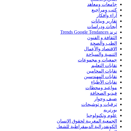
جامعات ومعاهد
كتب ومراجيع
آراء وأفكار
تقارير وبيانات
أبحاث ودراسات
ترند Trends Google Tendances
الثقافة و الفنون
الطب والصحة
الاقتصاد والأعمال
التنمية والسياحة
جمعيات و مجموعات
نقابات التعليم
نقابات المحامين
نقابات المهندسين
نقابات الأطباء
مواعيد ومحطات
فيديو الصحافة
ضيف وحوار
ترقيات و توشيحات
بورتريه
علوم وتكنولوجيا
الجمعية المغربية لحقوق الإنسان
الكونفدرالية الديمقراطية للشغل