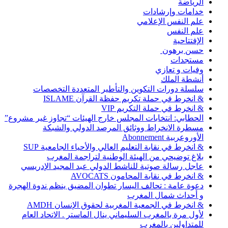
الرياضة
خدامات وإرشادات
علم النفس الإعلامي
علم النفس
الإفتتاحية
حسن برهون
مستجدات
وفيات و تعازي
أنشطة الملك
سلسلة دورات التكوين والتأطير المتعددة التخصصات
& انخرط في حملة تكريم حفظة القرآن ISLAME
& انخرط في حملة التكريم VIP
الحطابي: انتخابات المجلس خارج الهيئات “تجاوز غير مشروع”
مسطرة الانخراط ووثائق المرصد الدولي والشبكة
الأوروعربية Abonnement
& انخرط في نقابة التعليم العالي والأحياء الجامعية SUP
بلاغ توضيحي من الهيئة الوطنية لتراجمة المغرب
عاجل رسالة صوتية للناشط الدولي عبد المجيد الإدريسي
& انخرط في نقابة المحامون AVOCATS
دعوة عامة : تحالف اليسار تطوان المضيق ينظم ندوة الهجرة
و أحداث شمال المغرب
& انخرط في الجمعية المغربية لحقوق الإنسان AMDH
لأول مرة بالمغرب السليماني ينال الماستر . الاتحاد العام
للمتداولين بالمغرب