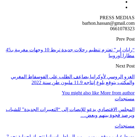
PRESS MEDIAS
barhon.hassan@gmail.com
0661078323
Prev Post
“رايان إير” تعتزم تنظيم رحلات جديدة تربط 10 وجهات مغربية بـ45
مطارا أوروبيا
Next Post
الغزو الروسي لأوكرانيا يضاعف الطلب على الفوسفاط المغربي
والمكتب يتوقع بلوغ إنتاجه 11.9 مليون طن سنة 2022
You might also like
More from author
مستجدات
المجلس الاقتصادي يدعو للإنصات إلى “التعبيرات الجديدة” للشباب
ويرصد فجوة بينهم وبعض…
مستجدات
وسط غياب موقف رسمي من الرباط.. إسبانيا تتحرك لحماية نحو 7