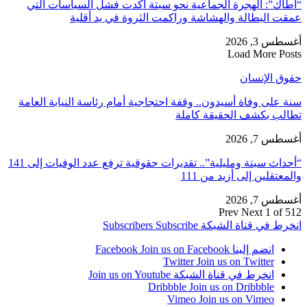
“أطاك”: الهجرة الجماعية نحو سبتة أكدت فشل السياسات التي
عمقت البطالة والهشاشة وراكمت الثروة في يد أقلية
أغسطس 3, 2026
Load More Posts
حقوق الإنسان
سنة على وفاة أسيدون.. وقفة احتجاجية أمام رئاسة النيابة العامة
تطالب بكشف الحقيقة كاملة
أغسطس 7, 2026
“أحداث سبتة ومليلية”.. تقديرات حقوقية ترفع عدد الوفيات إلى 141
والمعتقلين إلى أزيد من 111
أغسطس 7, 2026
Prev
Next
1 of 512
انخرط في قناة الشبكة
Subscribe
Subscribers
انضم إلينا Facebook
Join us on Facebook
Twitter
Join us on Twitter
انخرط في قناة الشبكة
Join us on Youtube
Dribbble
Join us on Dribbble
Vimeo
Join us on Vimeo