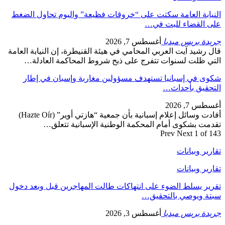
النيابة العامة سكتت على “خروقات فظيعة” واليوم تحاول الضغط
على القضاء للبت في…
جريدة بريس ميديا
أغسطس 7, 2026
قال رشيد آيت العربي المحامي في هيئة القنيطرة، إن النيابة العامة
التي ظلت لسنوات تتفرج على ذبح شروط المحاكمة العادلة…
شكوى في إسبانيا تستهدف مسؤولين مغاربة وإسبان في إطار
التحقيق بأحداث…
أغسطس 7, 2026
أفادت وسائل إعلام إسبانية بأن جمعية “هازتي أوير” (Hazte Oír)
تقدمت بشكوى أمام المحكمة الوطنية الإسبانية تتعلق…
Prev
Next
1 of 143
تقارير وبيانات
تقارير وبيانات
تقرير يسلط الضوء على انتهاكات طالت المهاجرين قبل وبعد دخول
سبتة ويوصي بالتحقيق…
جريدة بريس ميديا
أغسطس 3, 2026