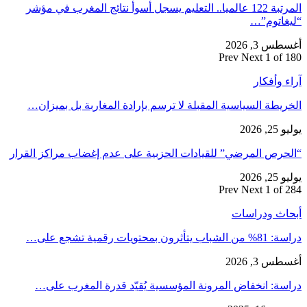
المرتبة 122 عالميا.. التعليم يسجل أسوأ نتائج المغرب في مؤشر
“ليغاتوم”…
أغسطس 3, 2026
Prev
Next
1 of 180
آراء وأفكار
الخريطة السياسية المقبلة لا ترسم بإرادة المغاربة بل بميزان…
يوليو 25, 2026
“الحرص المرضي” للقيادات الحزبية على عدم إغضاب مراكز القرار
يوليو 25, 2026
Prev
Next
1 of 284
أبحاث ودراسات
دراسة: 81% من الشباب يتأثرون بمحتويات رقمية تشجع على…
أغسطس 3, 2026
دراسة: انخفاض المرونة المؤسسية يُقيّد قدرة المغرب على…