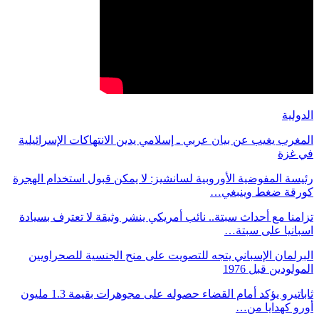
الدولية
المغرب يغيب عن بيان عربي ـ إسلامي يدين الانتهاكات الإسرائيلية
في غزة
رئيسة المفوضية الأوروبية لسانشيز: لا يمكن قبول استخدام الهجرة
كورقة ضغط وينبغي…
تزامنا مع أحداث سبتة.. نائب أمريكي ينشر وثيقة لا تعترف بسيادة
اسبانيا على سبتة…
البرلمان الإسباني يتجه للتصويت على منح الجنسية للصحراويين
المولودين قبل 1976
ثاباتيرو يؤكد أمام القضاء حصوله على مجوهرات بقيمة 1.3 مليون
أورو كهدايا من…