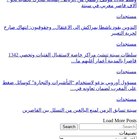
آلاف قاصر مغربي في سبتة
مستجدات
التدوين يقود ناشطا بمراكش إلى الاعتقال.. وحقوقيون: انتهاك صارخ
لحرية التعبير
مستجدات
سلطات سبتة تنشئ مراكز خاصة لاستقبال الفتيات وتحصي 1342
قاصرا بالمدينة أعمار أغلبهم ما…
مستجدات
مسؤول أوروبي يدعو لاستخدام “التأشيرات والتجارة” كوسائل ضغط
على المغرب لضمان تعاونه في…
مستجدات
سبتة تسابق الزمن لمنع البالغين من التسلل بين القاصرين
Load More Posts
تصنيفات
تصنيفات