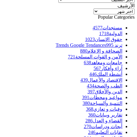
الأرشيف
الأرشيف
Popular Categories
مستجدات
4577
الدولية
1718
حقوق الإنسان
1023
ترند Trends Google Tendances
995
الصحافة و الإعلام
880
الأمن و القوات المسلحة
721
جامعات ومعاهد
638
آراء وأفكار
567
أنشطة الملك
446
الاقتصاد والأعمال
439
الطب والصحة
434
الدين والأخلاق
397
مواعيد ومحطات
391
التنمية والسياحة
380
وفيات و تعازي
368
تقارير وبيانات
360
القضاء و العدل
286
أبحاث ودراسات
270
نقابات التعليم
246