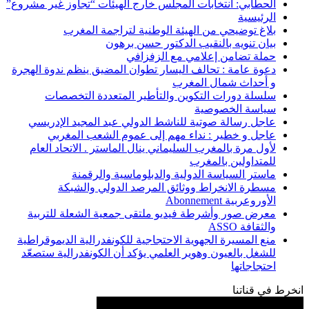
الحطابي: انتخابات المجلس خارج الهيئات “تجاوز غير مشروع”
الرئيسية
بلاغ توضيحي من الهيئة الوطنية لتراجمة المغرب
بيان تنويه بالنقيب الدكتور حسن برهون
حملة تضامن إعلامي مع الزفزافي
دعوة عامة : تحالف اليسار تطوان المضيق ينظم ندوة الهجرة
و أحداث شمال المغرب
سلسلة دورات التكوين والتأطير المتعددة التخصصات
سياسة الخصوصية
عاجل رسالة صوتية للناشط الدولي عبد المجيد الإدريسي
عاجل و خطير : نداء مهم إلى عموم الشعب المغربي
لأول مرة بالمغرب السليماني ينال الماستر . الاتحاد العام
للمتداولين بالمغرب
ماستر السياسة الدولية والدبلوماسية والرقمنة
مسطرة الانخراط ووثائق المرصد الدولي والشبكة
الأوروعربية Abonnement
معرض صور وأشرطة فيديو ملتقى جمعية الشعلة للتربية
والثقافة ASSO
منع المسيرة الجهوية الاحتجاجية للكونفدرالية الديموقراطية
للشغل بالعيون وهوير العلمي يؤكد أن الكونفدرالية ستصعّد
احتجاجاتها
انخرط في قناتنا