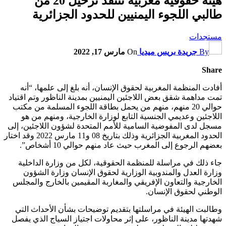
هيئة حقوقية مغربية تنتقد ترحيل 20 من
طالبي اللجوء اليمنيين للحدود الجزائرية
مستجدات
By
جريدة بريس ميديا
On
مارس 17, 2022
Share
أفادت المنظمة المغربية لحقوق الإنسان، أنه بلغ إلى علمها، “أنه
تمت مداهمة شقق بعض اللاجئين اليمنيين بمدينة الناظور وتم اقتياد
حوالي 20 منهم، منهم من يحمل بطاقة اللجوء المسلمة من مكتب
اللاجئين وعديمي الجنسية التابع لوزارة الخارجية، ومنهم من هو
مسجل لدى المفوضية السامية للأمم المتحدة لشؤون اللاجئين، إلى
الحدود المغربية الجزائرية وذلك بتاريخ 08 و11 مارس 2022 وقد اختار
بعضهم الرجوع إلى المغرب حيث عاد منهم حوالي 10 أشخاص”.
جاء ذلك في مراسلة للمنظمة الحقوقية، لكل من وزارة الداخلية
وزارة العدل والمندوبية الوزارية لحقوق الإنسان وزارة الشؤون
الخارجية والتعاون الإفريقي والمغاربة المقيمين بالخارج والمجلس
الوطني لحقوق الإنسان.
وطالبت الهيئة في مراسلتها بتقديم توضيحات بشأن الأحداث التي
شهدتها مدينة الناظور، على إثر محاولات اجتياز السياج الذي يفصل