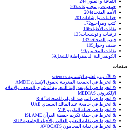
الثقافة و الفنون
244
جمعيات و مجموعات
205
الأمم المتحدة
204
خدامات وإرشادات
201
كتب ومراجيع
172
نقابات الأطباء
166
ترقيات و توشيحات
135
فيديو الصحافة
133
ضيف وحوار
105
نقابات المحامين
99
الكونفدرالية الديمقراطية للشغل
59
صفحات
& الآداب والعلوم الإنسانية sciences
& انخرط في الجمعية المغربية لحقوق الإنسان AMDH
& انخرط في الكونفدرالية المغربية لناشري الصحف والإعلام
الإلكتروني MEDIAS
& انخرط في المرصد الدولي للصحافة ٌ Roi
& انخرط في جامعة عبد المالك السعدي UAE
& انخرط في حملة التكريم VIP
& انخرط في حملة تكريم حفظة القرآن ISLAME
& انخرط في نقابة التعليم العالي والأحياء الجامعية SUP
& انخرط في نقابة المحامون AVOCATS