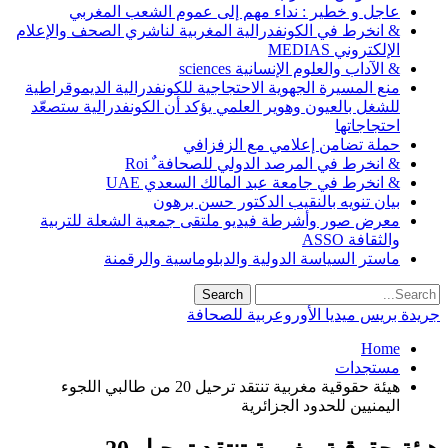
عاجل و خطير : نداء مهم إلى عموم الشعب المغربي
& انخرط في الكونفدرالية المغربية لناشري الصحف والإعلام
الإلكتروني MEDIAS
& الآداب والعلوم الإنسانية sciences
منع المسيرة الجهوية الاحتجاجية للكونفدرالية الديموقراطية
للشغل بالعيون وهوير العلمي يؤكد أن الكونفدرالية ستصعّد
احتجاجاتها
حملة تضامن إعلامي مع الزفزافي
& انخرط في المرصد الدولي للصحافة ٌ Roi
& انخرط في جامعة عبد المالك السعدي UAE
بيان تنويه بالنقيب الدكتور حسن برهون
معرض صور وأشرطة فيديو ملتقى جمعية الشعلة للتربية
والثقافة ASSO
ماستر السياسة الدولية والدبلوماسية والرقمنة
جريدة بريس ميديا الأوروعربية للصحافة
Home
مستجدات
هيئة حقوقية مغربية تنتقد ترحيل 20 من طالبي اللجوء
اليمنيين للحدود الجزائرية