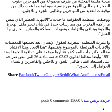
مدينة مليلية المحتلة من طرف مجموعة من المهاجرين جنوب
الصحراء وطالبي اللجوء من جنسية سودانية وما عقب ذلك من
توقيفات للعديد من المهاجرين وطالبي اللجوء واللاجئين.
ووصفت المنظمة الحقوقية ما حدث بـ”الانتهاك الخطير الذي يمس
ما راكمه المغرب من ممارسات جيدة في شأن تدبير ملف الهجرة
واللجوء ويتنافى والتزامات وتعهدات المملكة والقوانين الجاري بها
العمل”.
واعتبرت المنظمة المغربية لحقوق الإنسان، بعد تجميعها للمعطيات
والإفادات المرتبطة بالموضوع وتقييمها، “هذا الإبعاد وهذا الاقتياد
مخالفا لالتزامات المملكة باعتبارها موقعة على اتفاقية اللجوء لسنة
1951 وأيضا مخالفا لقانون 02.03 خاصة مادته 26 التي تنص صراحة
على استبعاد اقتياد طالبي اللجوء واللاجئين والقاصرين والنساء
الحوامل إلى الحدود”.
Share
Facebook
Twitter
Google+
ReddIt
WhatsApp
Pinterest
Email
جريدة بريس ميديا
15660 posts
0 comments