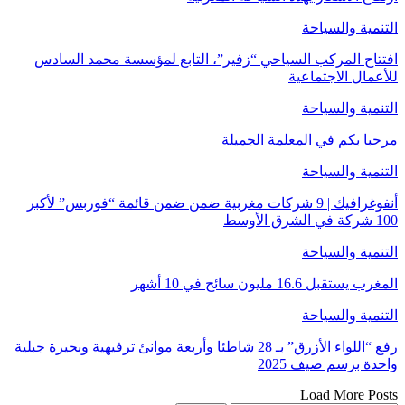
التنمية والسياحة
افتتاح المركب السياحي “زفير”، التابع لمؤسسة محمد السادس
للأعمال الاجتماعية
التنمية والسياحة
مرحبا بكم في المعلمة الجميلة
التنمية والسياحة
أنفوغرافيك | 9 شركات مغربية ضمن ضمن قائمة “فوربس” لأكبر
100 شركة في الشرق الأوسط
التنمية والسياحة
المغرب يستقبل 16.6 مليون سائح في 10 أشهر
التنمية والسياحة
رفع “اللواء الأزرق” بـ 28 شاطئا وأربعة موانئ ترفيهية وبحيرة جبلية
واحدة برسم صيف 2025
Load More Posts