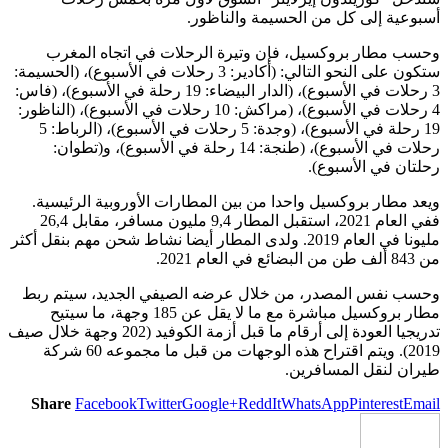
أسبوعية إلى كل من الحسيمة والناظور.
وحسب مطار بروكسيل، فإن وتيرة الرحلات في اتجاه المغرب
ستكون على النحو التالي: (أكادير: 3 رحلات في الأسبوع)، (الحسيمة:
3 رحلات في الأسبوع)، (الدار البيضاء: 19 رحلة في الأسبوع)، (فاس:
4 رحلات في الأسبوع)، (مراكش: 10 رحلات في الأسبوع)، (الناظور:
19 رحلة في الأسبوع)، (وجدة: 5 رحلات في الأسبوع)، (الرباط: 5
رحلات في الأسبوع)، (طنجة: 14 رحلة في الأسبوع)، و(تطوان:
رحلتان في الأسبوع).
ويعد مطار بروكسيل واحدا من بين المطارات الأوروبية الرئيسية.
ففي العام 2021، استقبل المطار 9,4 مليون مسافر، مقابل 26,4
مليونا في العام 2019. ولدى المطار أيضا نشاط شحن مهم بنقل أكثر
من 843 ألف طن من البضائع في العام 2021.
وحسب نفس المصدر، من خلال عرضه الصيفي الجديد، سيتم ربط
مطار بروكسيل مباشرة مع ما لا يقل عن 185 وجهة، ما سيتيح
تدريجيا العودة إلى أرقام ما قبل أزمة الكوفيد (202 وجهة خلال صيف
2019). ويتم اقتراح هذه الوجهات من قبل ما مجموعه 60 شركة
طيران لنقل المسافرين.
Share
Facebook
Twitter
Google+
ReddIt
WhatsApp
Pinterest
Email