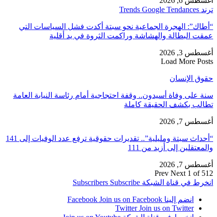
أغسطس 6, 2026
ترند Trends Google Tendances
“أطاك”: الهجرة الجماعية نحو سبتة أكدت فشل السياسات التي
عمقت البطالة والهشاشة وراكمت الثروة في يد أقلية
أغسطس 3, 2026
Load More Posts
حقوق الإنسان
سنة على وفاة أسيدون.. وقفة احتجاجية أمام رئاسة النيابة العامة
تطالب بكشف الحقيقة كاملة
أغسطس 7, 2026
“أحداث سبتة ومليلية”.. تقديرات حقوقية ترفع عدد الوفيات إلى 141
والمعتقلين إلى أزيد من 111
أغسطس 7, 2026
Prev
Next
1 of 512
انخرط في قناة الشبكة
Subscribe
Subscribers
انضم إلينا Facebook
Join us on Facebook
Twitter
Join us on Twitter