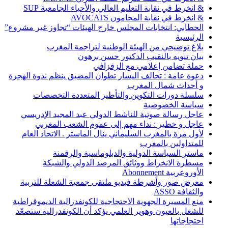
& انخرط في نقابة التعليم العالي والأحياء الجامعية SUP
& انخرط في نقابة المحامون AVOCATS
الحطابي: انتخابات المجلس خارج الهيئات “تجاوز غير مشروع”
الرئيسية
بلاغ توضيحي من الهيئة الوطنية لتراجمة المغرب
بيان تنويه بالنقيب الدكتور حسن برهون
حملة تضامن إعلامي مع الزفزافي
دعوة عامة : تحالف اليسار تطوان المضيق ينظم ندوة الهجرة
و أحداث شمال المغرب
سلسلة دورات التكوين والتأطير المتعددة التخصصات
سياسة الخصوصية
عاجل رسالة صوتية للناشط الدولي عبد المجيد الإدريسي
عاجل و خطير : نداء مهم إلى عموم الشعب المغربي
لأول مرة بالمغرب السليماني ينال الماستر . الاتحاد العام
للمتداولين بالمغرب
ماستر السياسة الدولية والدبلوماسية والرقمنة
مسطرة الانخراط ووثائق المرصد الدولي والشبكة
الأوروعربية Abonnement
معرض صور وأشرطة فيديو ملتقى جمعية الشعلة للتربية
والثقافة ASSO
منع المسيرة الجهوية الاحتجاجية للكونفدرالية الديموقراطية
للشغل بالعيون وهوير العلمي يؤكد أن الكونفدرالية ستصعّد
احتجاجاتها