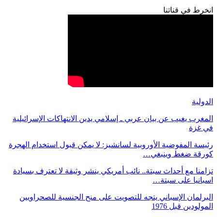
انخرط في قناتنا
الدولية
المغرب يغيب عن بيان عربي ـ إسلامي يدين الانتهاكات الإسرائيلية
في غزة
رئيسة المفوضية الأوروبية لسانشيز: لا يمكن قبول استخدام الهجرة
كورقة ضغط وينبغي…
تزامنا مع أحداث سبتة.. نائب أمريكي ينشر وثيقة لا تعترف بسيادة
اسبانيا على سبتة…
البرلمان الإسباني يتجه للتصويت على منح الجنسية للصحراويين
المولودين قبل 1976