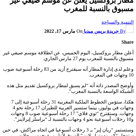
مطار بروكسيل يعلن عن موسم صيفي غير
مسبوق بالنسبة للمغرب
التنمية والسياحة
By
جريدة بريس ميديا
On
مارس 17, 2022
Share
أعلن مطار بروكسيل، اليوم الخميس، عن انطلاقة موسم صيفي غير
مسبوق بالنسبة للمغرب يوم 27 مارس الجاري.
وعلم لدى إدارة المطار أنه سيقترح أزيد من 83 رحلة أسبوعية صوب
10 وجهات في المغرب.
وأوضح المصدر ذاته أنه “لم يسبق لمطار بروكسيل تقديم مثل هذه
الشبكة الواسعة بالنسبة المغرب”.
هكذا، ستؤمن الخطوط الملكية المغربية 31 رحلة أسبوعية إلى 7
وجهات في يوليوز، بينما ستسير العربية للطيران 17 رحلة نحو 4
وجهات. وستقترح “توي فلاي” 17 رحلة أسبوعية صوب 8 وجهات
و10 رحلات أسبوعية نحو 4 وجهات بالنسبة لـ “براسلز إيرلاينز”.
وستستمر “ريان إير” بـ 3 رحلات أسبوعيا في اتجاه مراكش، في حين
ستدخل “كوريندون إيرلاينز” السوق لأول مرة بخمس رحلات