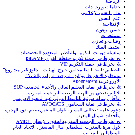
الرياضة
خدامات وإرشادات
علم النفس الإعلامي
علم النفس
الإفتتاحية
حسن برهون
مستجدات
وفيات و تعازي
أنشطة الملك
سلسلة دورات التكوين والتأطير المتعددة التخصصات
& انخرط في حملة تكريم حفظة القرآن ISLAME
& انخرط في حملة التكريم VIP
الحطابي: انتخابات المجلس خارج الهيئات “تجاوز غير مشروع”
مسطرة الانخراط ووثائق المرصد الدولي والشبكة
الأوروعربية Abonnement
& انخرط في نقابة التعليم العالي والأحياء الجامعية SUP
بلاغ توضيحي من الهيئة الوطنية لتراجمة المغرب
عاجل رسالة صوتية للناشط الدولي عبد المجيد الإدريسي
& انخرط في نقابة المحامون AVOCATS
دعوة عامة : تحالف اليسار تطوان المضيق ينظم ندوة الهجرة
و أحداث شمال المغرب
& انخرط في الجمعية المغربية لحقوق الإنسان AMDH
لأول مرة بالمغرب السليماني ينال الماستر . الاتحاد العام
للمتداولين بالمغرب