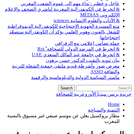
عاجل و خطير : نداء مهم إلى عموم الشعب المغربي
& انخرط في الكونفدرالية المغربية لناشري الصحف والإعلام
الإلكتروني MEDIAS
& الآداب والعلوم الإنسانية sciences
منع المسيرة الجهوية الاحتجاجية للكونفدرالية الديموقراطية
للشغل بالعيون وهوير العلمي يؤكد أن الكونفدرالية ستصعّد
احتجاجاتها
حملة تضامن إعلامي مع الزفزافي
& انخرط في المرصد الدولي للصحافة ٌ Roi
& انخرط في جامعة عبد المالك السعدي UAE
بيان تنويه بالنقيب الدكتور حسن برهون
معرض صور وأشرطة فيديو ملتقى جمعية الشعلة للتربية
والثقافة ASSO
ماستر السياسة الدولية والدبلوماسية والرقمنة
جريدة بريس ميديا الأوروعربية للصحافة
Home
التنمية والسياحة
مطار بروكسيل يعلن عن موسم صيفي غير مسبوق بالنسبة
للمغرب