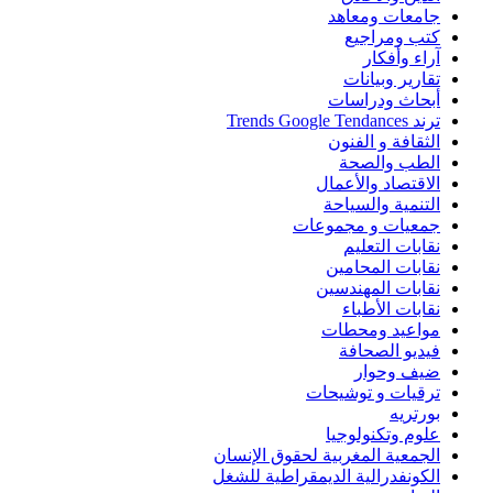
جامعات ومعاهد
كتب ومراجيع
آراء وأفكار
تقارير وبيانات
أبحاث ودراسات
ترند Trends Google Tendances
الثقافة و الفنون
الطب والصحة
الاقتصاد والأعمال
التنمية والسياحة
جمعيات و مجموعات
نقابات التعليم
نقابات المحامين
نقابات المهندسين
نقابات الأطباء
مواعيد ومحطات
فيديو الصحافة
ضيف وحوار
ترقيات و توشيحات
بورتريه
علوم وتكنولوجيا
الجمعية المغربية لحقوق الإنسان
الكونفدرالية الديمقراطية للشغل