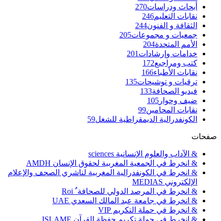
أبحاث ودراسات
270
نقابات التعليم
246
الثقافة و الفنون
244
جمعيات و مجموعات
205
الأمم المتحدة
204
خدامات وإرشادات
201
كتب ومراجيع
172
نقابات الأطباء
166
ترقيات و توشيحات
135
فيديو الصحافة
133
ضيف وحوار
105
نقابات المحامين
99
الكونفدرالية الديمقراطية للشغل
59
صفحات
& الآداب والعلوم الإنسانية sciences
& انخرط في الجمعية المغربية لحقوق الإنسان AMDH
& انخرط في الكونفدرالية المغربية لناشري الصحف والإعلام
الإلكتروني MEDIAS
& انخرط في المرصد الدولي للصحافة ٌ Roi
& انخرط في جامعة عبد المالك السعدي UAE
& انخرط في حملة التكريم VIP
& انخرط في حملة تكريم حفظة القرآن ISLAME