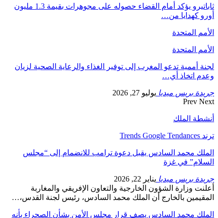
ثاباتيرو يؤكد أمام القضاء حصوله على مجوهرات بقيمة 1.3 مليون
أورو كهدايا من…
الأمم المتحدة
الأمم المتحدة
لجنة أممية تدعو المغرب إلى توفير الغذاء والرعاية الصحية لزيان
وعدم اتخاذ أي…
جريدة بريس ميديا
يوليو 27, 2026
Prev
Next
أنشطة الملك
ترند Trends Google Tendances
الملك محمد السادس يقبل دعوة ترامب للانضمام إلى “مجلس
السلام” في غزة
جريدة بريس ميديا
يناير 22, 2026
أعلنت وزارة الشؤون الخارجية والتعاون الإفريقي والمغاربة
المقيمين بالخارج أن الملك محمد السادس، رئيس لجنة القدس،…
الملك محمد السادس يصف قرار مجلس الأمن بشأن الصحراء بأنه