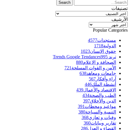
تصنيفات
تصنيفات
الأرشيف
الأرشيف
Popular Categories
مستجدات
4577
الدولية
1718
حقوق الإنسان
1023
ترند Trends Google Tendances
995
الصحافة و الإعلام
880
الأمن و القوات المسلحة
721
جامعات ومعاهد
638
آراء وأفكار
567
أنشطة الملك
446
الاقتصاد والأعمال
439
الطب والصحة
434
الدين والأخلاق
397
مواعيد ومحطات
391
التنمية والسياحة
380
وفيات و تعازي
368
تقارير وبيانات
360
القضاء و العدل
286