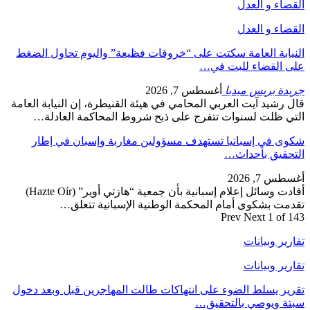
القضاء و العدل
القضاء و العدل
النيابة العامة سكتت على “خروقات فظيعة” واليوم تحاول الضغط
على القضاء للبت في…
جريدة بريس ميديا
أغسطس 7, 2026
قال رشيد آيت العربي المحامي في هيئة القنيطرة، إن النيابة العامة
التي ظلت لسنوات تتفرج على ذبح شروط المحاكمة العادلة…
شكوى في إسبانيا تستهدف مسؤولين مغاربة وإسبان في إطار
التحقيق بأحداث…
أغسطس 7, 2026
أفادت وسائل إعلام إسبانية بأن جمعية “هازتي أوير” (Hazte Oír)
تقدمت بشكوى أمام المحكمة الوطنية الإسبانية تتعلق…
Prev
Next
1 of 143
تقارير وبيانات
تقارير وبيانات
تقرير يسلط الضوء على انتهاكات طالت المهاجرين قبل وبعد دخول
سبتة ويوصي بالتحقيق…