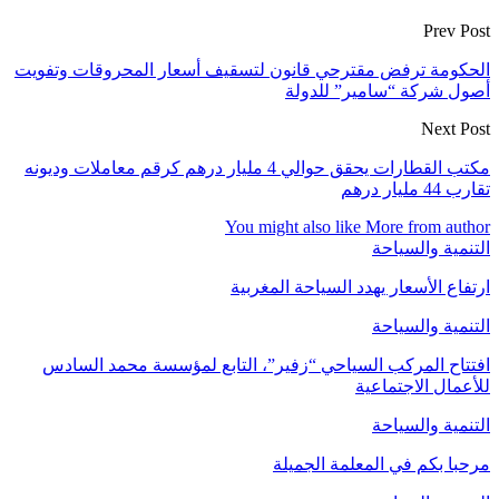
Prev Post
الحكومة ترفض مقترحي قانون لتسقيف أسعار المحروقات وتفويت
أصول شركة “سامير” للدولة
Next Post
مكتب القطارات يحقق حوالي 4 مليار درهم كرقم معاملات وديونه
تقارب 44 مليار درهم
You might also like
More from author
التنمية والسياحة
ارتفاع الأسعار يهدد السياحة المغربية
التنمية والسياحة
افتتاح المركب السياحي “زفير”، التابع لمؤسسة محمد السادس
للأعمال الاجتماعية
التنمية والسياحة
مرحبا بكم في المعلمة الجميلة