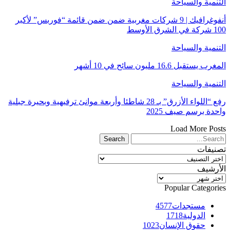
التنمية والسياحة
أنفوغرافيك | 9 شركات مغربية ضمن ضمن قائمة “فوربس” لأكبر
100 شركة في الشرق الأوسط
التنمية والسياحة
المغرب يستقبل 16.6 مليون سائح في 10 أشهر
التنمية والسياحة
رفع “اللواء الأزرق” بـ 28 شاطئا وأربعة موانئ ترفيهية وبحيرة جبلية
واحدة برسم صيف 2025
Load More Posts
تصنيفات
تصنيفات
الأرشيف
الأرشيف
Popular Categories
مستجدات
4577
الدولية
1718
حقوق الإنسان
1023