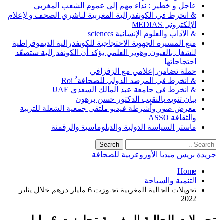
عاجل و خطير : نداء مهم إلى عموم الشعب المغربي
& انخرط في الكونفدرالية المغربية لناشري الصحف والإعلام
الإلكتروني MEDIAS
& الآداب والعلوم الإنسانية sciences
منع المسيرة الجهوية الاحتجاجية للكونفدرالية الديموقراطية
للشغل بالعيون وهوير العلمي يؤكد أن الكونفدرالية ستصعّد
احتجاجاتها
حملة تضامن إعلامي مع الزفزافي
& انخرط في المرصد الدولي للصحافة ٌ Roi
& انخرط في جامعة عبد المالك السعدي UAE
بيان تنويه بالنقيب الدكتور حسن برهون
معرض صور وأشرطة فيديو ملتقى جمعية الشعلة للتربية
والثقافة ASSO
ماستر السياسة الدولية والدبلوماسية والرقمنة
جريدة بريس ميديا الأوروعربية للصحافة
Home
التنمية والسياحة
تحويلات الجالية المغربية تجاوزت 6 مليار درهم خلال يناير
2022
تحويلات الجالية المغربية تجاوزت 6 مليار