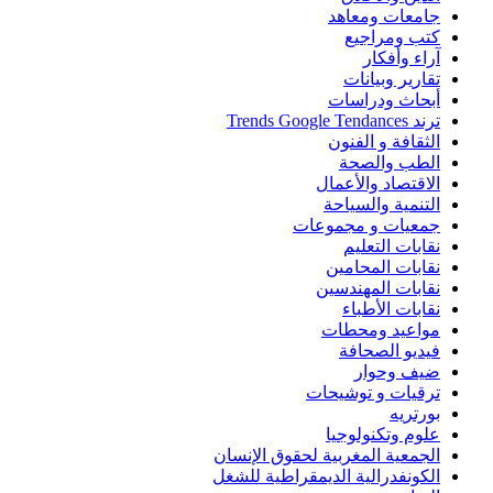
جامعات ومعاهد
كتب ومراجيع
آراء وأفكار
تقارير وبيانات
أبحاث ودراسات
ترند Trends Google Tendances
الثقافة و الفنون
الطب والصحة
الاقتصاد والأعمال
التنمية والسياحة
جمعيات و مجموعات
نقابات التعليم
نقابات المحامين
نقابات المهندسين
نقابات الأطباء
مواعيد ومحطات
فيديو الصحافة
ضيف وحوار
ترقيات و توشيحات
بورتريه
علوم وتكنولوجيا
الجمعية المغربية لحقوق الإنسان
الكونفدرالية الديمقراطية للشغل