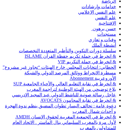
الرياضة
خدامات وإرشادات
علم النفس الإعلامي
علم النفس
الإفتتاحية
حسن برهون
مستجدات
وفيات و تعازي
أنشطة الملك
سلسلة دورات التكوين والتأطير المتعددة التخصصات
& انخرط في حملة تكريم حفظة القرآن ISLAME
& انخرط في حملة التكريم VIP
الحطابي: انتخابات المجلس خارج الهيئات “تجاوز غير مشروع”
مسطرة الانخراط ووثائق المرصد الدولي والشبكة
الأوروعربية Abonnement
& انخرط في نقابة التعليم العالي والأحياء الجامعية SUP
بلاغ توضيحي من الهيئة الوطنية لتراجمة المغرب
عاجل رسالة صوتية للناشط الدولي عبد المجيد الإدريسي
& انخرط في نقابة المحامون AVOCATS
دعوة عامة : تحالف اليسار تطوان المضيق ينظم ندوة الهجرة
و أحداث شمال المغرب
& انخرط في الجمعية المغربية لحقوق الإنسان AMDH
لأول مرة بالمغرب السليماني ينال الماستر . الاتحاد العام
للمتداولين بالمغرب