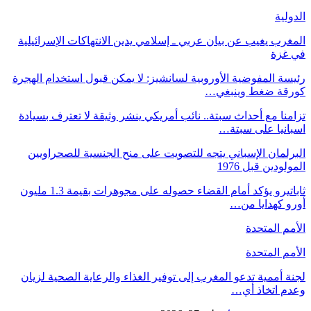
الدولية
المغرب يغيب عن بيان عربي ـ إسلامي يدين الانتهاكات الإسرائيلية
في غزة
رئيسة المفوضية الأوروبية لسانشيز: لا يمكن قبول استخدام الهجرة
كورقة ضغط وينبغي…
تزامنا مع أحداث سبتة.. نائب أمريكي ينشر وثيقة لا تعترف بسيادة
اسبانيا على سبتة…
البرلمان الإسباني يتجه للتصويت على منح الجنسية للصحراويين
المولودين قبل 1976
ثاباتيرو يؤكد أمام القضاء حصوله على مجوهرات بقيمة 1.3 مليون
أورو كهدايا من…
الأمم المتحدة
الأمم المتحدة
لجنة أممية تدعو المغرب إلى توفير الغذاء والرعاية الصحية لزيان
وعدم اتخاذ أي…