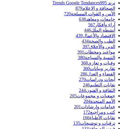
ترند Trends Google Tendances
995
الصحافة و الإعلام
879
الأمن و القوات المسلحة
720
جامعات ومعاهد
638
آراء وأفكار
567
أنشطة الملك
446
الاقتصاد والأعمال
439
الطب والصحة
434
الدين والأخلاق
397
مواعيد ومحطات
391
التنمية والسياحة
380
وفيات و تعازي
368
تقارير وبيانات
360
القضاء و العدل
286
أبحاث ودراسات
270
نقابات التعليم
246
الثقافة و الفنون
244
جمعيات و مجموعات
205
الأمم المتحدة
204
خدامات وإرشادات
201
كتب ومراجيع
172
نقابات الأطباء
166
ترقيات و توشيحات
135
فيديو الصحافة
133