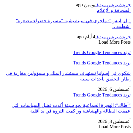
جريدة بريس ميديا
يومين ago
الصحافة و الإعلام
“إل باييس”: ماجرى في سبتة يشبه “مسيرة خضراء مصغرة”
أشعلت…
جريدة بريس ميديا
4 أيام ago
Load More Posts
ترند Trends Google Tendances
ترند Trends Google Tendances
شكوى في إسبانيا تستهدف مستشار الملك و مسؤولين مغاربة في
إطار التحقيق بأحداث سبتة
أغسطس 6, 2026
ترند Trends Google Tendances
“أطاك”: الهجرة الجماعية نحو سبتة أكدت فشل السياسات التي
عمقت البطالة والهشاشة وراكمت الثروة في يد أقلية
أغسطس 3, 2026
Load More Posts