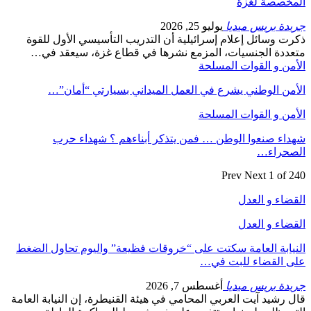
المخصصة لغزة
جريدة بريس ميديا
يوليو 25, 2026
ذكرت وسائل إعلام إسرائيلية أن التدريب التأسيسي الأول للقوة
متعددة الجنسيات، المزمع نشرها في قطاع غزة، سيعقد في…
الأمن و القوات المسلحة
الأمن الوطني يشرع في العمل الميداني بسيارتي “أمان”…
الأمن و القوات المسلحة
شهداء صنعوا الوطن … فمن يتذكر أبناءهم ؟ شهداء حرب
الصحراء…
Prev
Next
1 of 240
القضاء و العدل
القضاء و العدل
النيابة العامة سكتت على “خروقات فظيعة” واليوم تحاول الضغط
على القضاء للبت في…
جريدة بريس ميديا
أغسطس 7, 2026
قال رشيد آيت العربي المحامي في هيئة القنيطرة، إن النيابة العامة