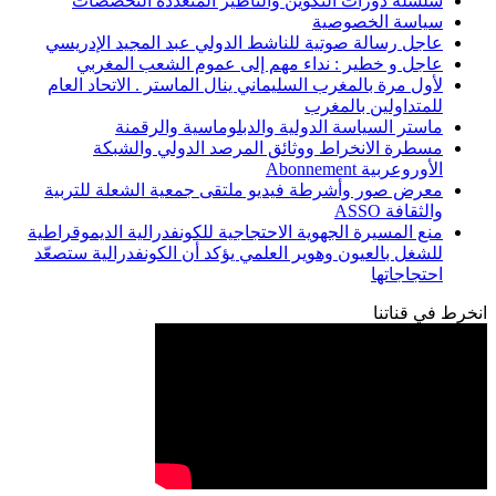
سلسلة دورات التكوين والتأطير المتعددة التخصصات
سياسة الخصوصية
عاجل رسالة صوتية للناشط الدولي عبد المجيد الإدريسي
عاجل و خطير : نداء مهم إلى عموم الشعب المغربي
لأول مرة بالمغرب السليماني ينال الماستر . الاتحاد العام
للمتداولين بالمغرب
ماستر السياسة الدولية والدبلوماسية والرقمنة
مسطرة الانخراط ووثائق المرصد الدولي والشبكة
الأوروعربية Abonnement
معرض صور وأشرطة فيديو ملتقى جمعية الشعلة للتربية
والثقافة ASSO
منع المسيرة الجهوية الاحتجاجية للكونفدرالية الديموقراطية
للشغل بالعيون وهوير العلمي يؤكد أن الكونفدرالية ستصعّد
احتجاجاتها
انخرط في قناتنا