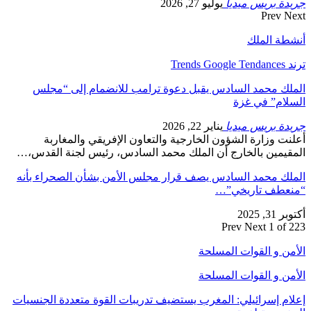
جريدة بريس ميديا
يوليو 27, 2026
Prev
Next
أنشطة الملك
ترند Trends Google Tendances
الملك محمد السادس يقبل دعوة ترامب للانضمام إلى “مجلس
السلام” في غزة
جريدة بريس ميديا
يناير 22, 2026
أعلنت وزارة الشؤون الخارجية والتعاون الإفريقي والمغاربة
المقيمين بالخارج أن الملك محمد السادس، رئيس لجنة القدس،…
الملك محمد السادس يصف قرار مجلس الأمن بشأن الصحراء بأنه
“منعطف تاريخي”…
أكتوبر 31, 2025
Prev
Next
1 of 223
الأمن و القوات المسلحة
الأمن و القوات المسلحة
إعلام إسرائيلي: المغرب يستضيف تدريبات القوة متعددة الجنسيات