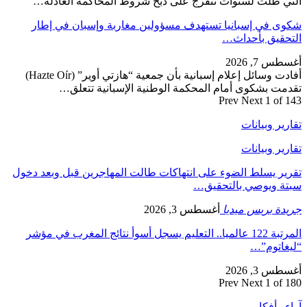
التي ظلت لسنوات تتفرج على ذبح شروط المحاكمة العادلة…
شكوى في إسبانيا تستهدف مسؤولين مغاربة وإسبان في إطار
التحقيق بأحداث…
أغسطس 7, 2026
أفادت وسائل إعلام إسبانية بأن جمعية “هازتي أوير” (Hazte Oír)
تقدمت بشكوى أمام المحكمة الوطنية الإسبانية تتعلق…
Prev
Next
1 of 143
تقارير وبيانات
تقارير وبيانات
تقرير يسلط الضوء على انتهاكات طالت المهاجرين قبل وبعد دخول
سبتة ويوصي بالتحقيق…
جريدة بريس ميديا
أغسطس 3, 2026
المرتبة 122 عالميا.. التعليم يسجل أسوأ نتائج المغرب في مؤشر
“ليغاتوم”…
أغسطس 3, 2026
Prev
Next
1 of 180
آراء وأفكار