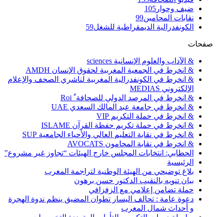
ضيف وحوار
105
نقابات المحامين
99
الكونفدرالية الديمقراطية للشغل
59
صفحات
& الآداب والعلوم الإنسانية sciences
& انخرط في الجمعية المغربية لحقوق الإنسان AMDH
& انخرط في الكونفدرالية المغربية لناشري الصحف والإعلام
الإلكتروني MEDIAS
& انخرط في المرصد الدولي للصحافة ٌ Roi
& انخرط في جامعة عبد المالك السعدي UAE
& انخرط في حملة التكريم VIP
& انخرط في حملة تكريم حفظة القرآن ISLAME
& انخرط في نقابة التعليم العالي والأحياء الجامعية SUP
& انخرط في نقابة المحامون AVOCATS
الحطابي: انتخابات المجلس خارج الهيئات “تجاوز غير مشروع”
الرئيسية
بلاغ توضيحي من الهيئة الوطنية لتراجمة المغرب
بيان تنويه بالنقيب الدكتور حسن برهون
حملة تضامن إعلامي مع الزفزافي
دعوة عامة : تحالف اليسار تطوان المضيق ينظم ندوة الهجرة
و أحداث شمال المغرب