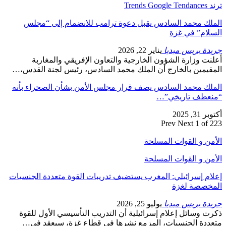
ترند Trends Google Tendances
الملك محمد السادس يقبل دعوة ترامب للانضمام إلى “مجلس
السلام” في غزة
جريدة بريس ميديا
يناير 22, 2026
أعلنت وزارة الشؤون الخارجية والتعاون الإفريقي والمغاربة
المقيمين بالخارج أن الملك محمد السادس، رئيس لجنة القدس،…
الملك محمد السادس يصف قرار مجلس الأمن بشأن الصحراء بأنه
“منعطف تاريخي”…
أكتوبر 31, 2025
Prev
Next
1 of 223
الأمن و القوات المسلحة
الأمن و القوات المسلحة
إعلام إسرائيلي: المغرب يستضيف تدريبات القوة متعددة الجنسيات
المخصصة لغزة
جريدة بريس ميديا
يوليو 25, 2026
ذكرت وسائل إعلام إسرائيلية أن التدريب التأسيسي الأول للقوة
متعددة الجنسيات، المزمع نشرها في قطاع غزة، سيعقد في…