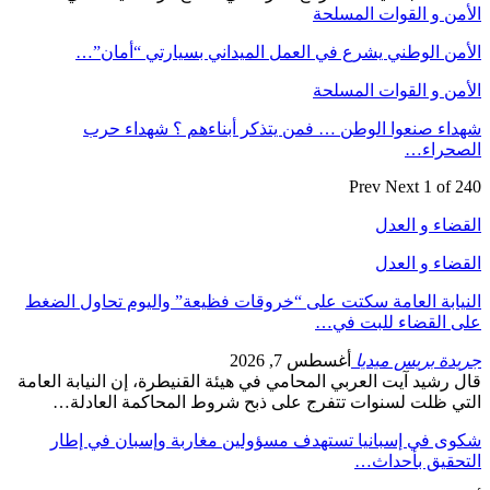
الأمن و القوات المسلحة
الأمن الوطني يشرع في العمل الميداني بسيارتي “أمان”…
الأمن و القوات المسلحة
شهداء صنعوا الوطن … فمن يتذكر أبناءهم ؟ شهداء حرب
الصحراء…
Prev
Next
1 of 240
القضاء و العدل
القضاء و العدل
النيابة العامة سكتت على “خروقات فظيعة” واليوم تحاول الضغط
على القضاء للبت في…
جريدة بريس ميديا
أغسطس 7, 2026
قال رشيد آيت العربي المحامي في هيئة القنيطرة، إن النيابة العامة
التي ظلت لسنوات تتفرج على ذبح شروط المحاكمة العادلة…
شكوى في إسبانيا تستهدف مسؤولين مغاربة وإسبان في إطار
التحقيق بأحداث…