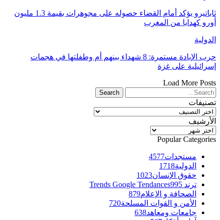
ثاباتيرو يؤكد أمام القضاء حصوله على مجوهرات بقيمة 1.3 مليون
أورو كهدايا من المغرب
الدولية
حرب الإبادة مستمرة: 8 شهداء بينهم أم وطفلتها في هجمات
إسرائيلية على غزة
Load More Posts
تصنيفات
تصنيفات
الأرشيف
الأرشيف
Popular Categories
مستجدات
4577
الدولية
1718
حقوق الإنسان
1023
ترند Trends Google Tendances
995
الصحافة و الإعلام
879
الأمن و القوات المسلحة
720
جامعات ومعاهد
638