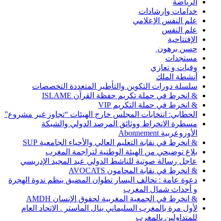
الرياضة
خدامات وإرشادات
علم النفس الإعلامي
علم النفس
الإفتتاحية
حسن برهون
مستجدات
وفيات و تعازي
أنشطة الملك
سلسلة دورات التكوين والتأطير المتعددة التخصصات
& انخرط في حملة تكريم حفظة القرآن ISLAME
& انخرط في حملة التكريم VIP
الحطابي: انتخابات المجلس خارج الهيئات “تجاوز غير مشروع”
مسطرة الانخراط ووثائق المرصد الدولي والشبكة
الأوروعربية Abonnement
& انخرط في نقابة التعليم العالي والأحياء الجامعية SUP
بلاغ توضيحي من الهيئة الوطنية لتراجمة المغرب
عاجل رسالة صوتية للناشط الدولي عبد المجيد الإدريسي
& انخرط في نقابة المحامون AVOCATS
دعوة عامة : تحالف اليسار تطوان المضيق ينظم ندوة الهجرة
و أحداث شمال المغرب
& انخرط في الجمعية المغربية لحقوق الإنسان AMDH
لأول مرة بالمغرب السليماني ينال الماستر . الاتحاد العام
للمتداولين بالمغرب