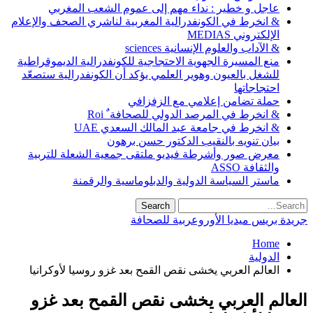
عاجل و خطير : نداء مهم إلى عموم الشعب المغربي
& انخرط في الكونفدرالية المغربية لناشري الصحف والإعلام
الإلكتروني MEDIAS
& الآداب والعلوم الإنسانية sciences
منع المسيرة الجهوية الاحتجاجية للكونفدرالية الديموقراطية
للشغل بالعيون وهوير العلمي يؤكد أن الكونفدرالية ستصعّد
احتجاجاتها
حملة تضامن إعلامي مع الزفزافي
& انخرط في المرصد الدولي للصحافة ٌ Roi
& انخرط في جامعة عبد المالك السعدي UAE
بيان تنويه بالنقيب الدكتور حسن برهون
معرض صور وأشرطة فيديو ملتقى جمعية الشعلة للتربية
والثقافة ASSO
ماستر السياسة الدولية والدبلوماسية والرقمنة
جريدة بريس ميديا الأوروعربية للصحافة
Home
الدولية
العالم العربي يخشى نقص القمح بعد غزو روسيا لأوكرانيا
العالم العربي يخشى نقص القمح بعد غزو