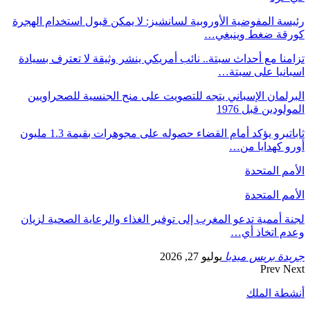
رئيسة المفوضية الأوروبية لسانشيز: لا يمكن قبول استخدام الهجرة
كورقة ضغط وينبغي…
تزامنا مع أحداث سبتة.. نائب أمريكي ينشر وثيقة لا تعترف بسيادة
اسبانيا على سبتة…
البرلمان الإسباني يتجه للتصويت على منح الجنسية للصحراويين
المولودين قبل 1976
ثاباتيرو يؤكد أمام القضاء حصوله على مجوهرات بقيمة 1.3 مليون
أورو كهدايا من…
الأمم المتحدة
الأمم المتحدة
لجنة أممية تدعو المغرب إلى توفير الغذاء والرعاية الصحية لزيان
وعدم اتخاذ أي…
جريدة بريس ميديا
يوليو 27, 2026
Prev
Next
أنشطة الملك