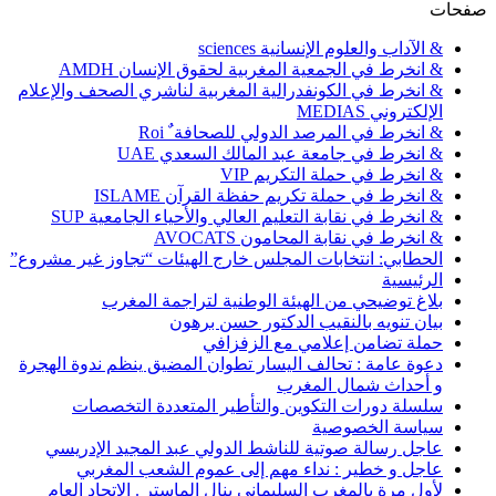
صفحات
& الآداب والعلوم الإنسانية sciences
& انخرط في الجمعية المغربية لحقوق الإنسان AMDH
& انخرط في الكونفدرالية المغربية لناشري الصحف والإعلام
الإلكتروني MEDIAS
& انخرط في المرصد الدولي للصحافة ٌ Roi
& انخرط في جامعة عبد المالك السعدي UAE
& انخرط في حملة التكريم VIP
& انخرط في حملة تكريم حفظة القرآن ISLAME
& انخرط في نقابة التعليم العالي والأحياء الجامعية SUP
& انخرط في نقابة المحامون AVOCATS
الحطابي: انتخابات المجلس خارج الهيئات “تجاوز غير مشروع”
الرئيسية
بلاغ توضيحي من الهيئة الوطنية لتراجمة المغرب
بيان تنويه بالنقيب الدكتور حسن برهون
حملة تضامن إعلامي مع الزفزافي
دعوة عامة : تحالف اليسار تطوان المضيق ينظم ندوة الهجرة
و أحداث شمال المغرب
سلسلة دورات التكوين والتأطير المتعددة التخصصات
سياسة الخصوصية
عاجل رسالة صوتية للناشط الدولي عبد المجيد الإدريسي
عاجل و خطير : نداء مهم إلى عموم الشعب المغربي
لأول مرة بالمغرب السليماني ينال الماستر . الاتحاد العام