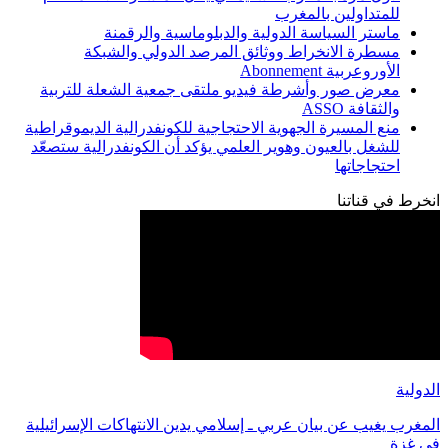
للمتداولين بالمغرب
ماستر السياسة الدولية والدبلوماسية والرقمنة
مسطرة الانخراط ووثائق المرصد الدولي والشبكة
الأوروعربية Abonnement
معرض صور وأشرطة فيديو ملتقى جمعية الشعلة للتربية
والثقافة ASSO
منع المسيرة الجهوية الاحتجاجية للكونفدرالية الديموقراطية
للشغل بالعيون وهوير العلمي يؤكد أن الكونفدرالية ستصعّد
احتجاجاتها
انخرط في قناتنا
الدولية
المغرب يغيب عن بيان عربي ـ إسلامي يدين الانتهاكات الإسرائيلية
في غزة