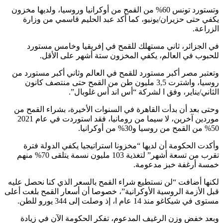
وتستورد تونس 60% من القمح من أوكرانيا وروسيا، ولديها مخزون
يكفي حتى حزيران/يونيو، كما أكد عبد الحليم قاسمي من وزارة
الزراعة.
في الجزائر، ثاني مستهلك للقمح في إفريقيا وخامس مستورد
للحبوب في العالم، يكفي المخزون ستة أشهر على الأقل.
وتعتبر مصر أكبر مستورد للقمح في العالم وثاني أكبر مستورد من
روسيا، واشترت 3,5 مليون طن من القمح حتى منتصف كانون
الثاني/يناير، وفق ا لشركة “أس اند أس غلوبال”.
وحتى بعد أن بدأت القاهرة في السنوات الأخيرة، بشراء القمح من
موردين آخرين، لا سيما من رومانيا، فقد استوردت في عام 2021
50% من القمح من روسيا و30% من أوكرانيا.
وأكدت الحكومة أن لديها “مخزونا استراتيجيا يكفي الدولة فترة
تقرب من تسعة أشهر” لتغذية 103 مليون نسمة يتلقى 70% منهم
خمسة أرغفة خبز مدعومة.
لكنها أضافت “لن نستطيع شراء القمح بالسعر الذي كنا نحصل عليه
قبل الأزمة الروسية الأوكرانية”، خصوصا أن أسعار القمح بلغت أعلى
مستوى في شيكاغو منذ 14 عام ا، إذ وصلت إلى 344 يورو للطن.
وبعد خفض وزن الرغيف المدعوم، تفكر الحكومة الآن في زيادة