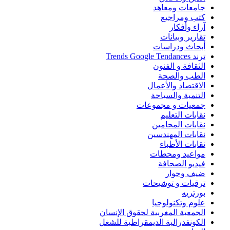
جامعات ومعاهد
كتب ومراجيع
آراء وأفكار
تقارير وبيانات
أبحاث ودراسات
ترند Trends Google Tendances
الثقافة و الفنون
الطب والصحة
الاقتصاد والأعمال
التنمية والسياحة
جمعيات و مجموعات
نقابات التعليم
نقابات المحامين
نقابات المهندسين
نقابات الأطباء
مواعيد ومحطات
فيديو الصحافة
ضيف وحوار
ترقيات و توشيحات
بورتريه
علوم وتكنولوجيا
الجمعية المغربية لحقوق الإنسان
الكونفدرالية الديمقراطية للشغل