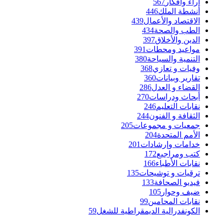
آراء وأفكار
567
أنشطة الملك
446
الاقتصاد والأعمال
439
الطب والصحة
434
الدين والأخلاق
397
مواعيد ومحطات
391
التنمية والسياحة
380
وفيات و تعازي
368
تقارير وبيانات
360
القضاء و العدل
286
أبحاث ودراسات
270
نقابات التعليم
246
الثقافة و الفنون
244
جمعيات و مجموعات
205
الأمم المتحدة
204
خدامات وإرشادات
201
كتب ومراجيع
172
نقابات الأطباء
166
ترقيات و توشيحات
135
فيديو الصحافة
133
ضيف وحوار
105
نقابات المحامين
99
الكونفدرالية الديمقراطية للشغل
59