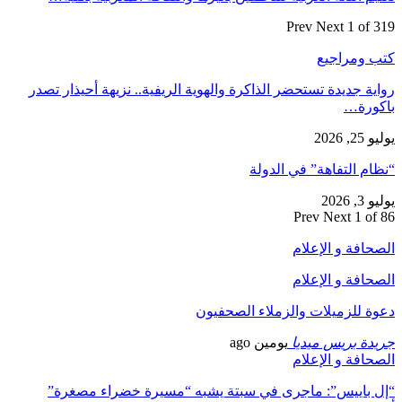
Prev
Next
1 of 319
كتب ومراجيع
رواية جديدة تستحضر الذاكرة والهوية الريفية.. نزيهة أحيذار تصدر
باكورة…
يوليو 25, 2026
“نظام التفاهة” في الدولة
يوليو 3, 2026
Prev
Next
1 of 86
الصحافة و الإعلام
الصحافة و الإعلام
دعوة للزميلات والزملاء الصحفيون
جريدة بريس ميديا
يومين ago
الصحافة و الإعلام
“إل باييس”: ماجرى في سبتة يشبه “مسيرة خضراء مصغرة”