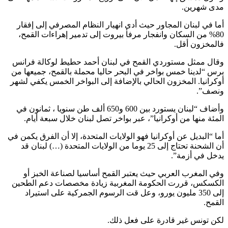
مدى شهرين.
أما في لبنان المجاور حيث أدى انهيار النظام المصرفي إلى إفقار
80% من السكان وانفجار مرفأ بيروت إلى تدمير إهراءات القمح،
فالمخزون أقل.
وقال ممثل مستوردي القمح في لبنان أحمد حطيط لوكالة فرانس
برس “لدينا خمس بواخر في البحر حاليا محملة بالقمح، جميعها من
أوكرانيا. المخزون الحالي بالإضافة إلى البواخر الخمس يكفي لشهر
ونصف”.
وأضاف “لبنان يستورد بين 600 و650 ألف طن سنويا ، ثمانون في
المئة منها من أوكرانيا”، عبر بواخر تصل لبنان خلال سبعة أيام.
أما “البديل عن أوكرانيا فهو الولايات المتحدة، إلا أن الفرق يكمن في
أن الشحنة تحتاج إلى 25 يوما من الولايات المتحدة (…) لبنان قد
يدخل في أزمة”.
وفي المغرب العربي حيث يعتبر القمح أساسيا لصناعة الخبز أو
الكسكس، قررت الحكومة المغربية زيادة مخصصات دعم الطحين
إلى 350 مليون يورو، وعل قت الرسوم الجمركية على استيراد
القمح.
لكن تونس غير قادرة على فعل ذلك.