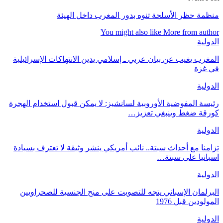
منظمة حظر الأسلحة تنوه بدور المغرب داخل الهيئة
You might also like
More from author
الدولية
المغرب يغيب عن بيان عربي ـ إسلامي يدين الانتهاكات الإسرائيلية
في غزة
الدولية
رئيسة المفوضية الأوروبية لسانشيز: لا يمكن قبول استخدام الهجرة
كورقة ضغط وينبغي تعزيز…
الدولية
تزامنا مع أحداث سبتة.. نائب أمريكي ينشر وثيقة لا تعترف بسيادة
اسبانيا على سبتة…
الدولية
البرلمان الإسباني يتجه للتصويت على منح الجنسية للصحراويين
المولودين قبل 1976
الدولية