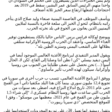
ولم ينس الجنرالات الذين يسيطرون على الحكم في السودان أن
واحدا منهم، الرئيس السابق عمر البشير، سقط في 2019 بعد
احتجاجات أشعلها ارتفاع سعر الخبز ثلاثة أضعاف.
ويأسف الموظف في العاصمة اليمنية صنعاء وليد صلاح الذي يتأخر
راتبه بانتظام، لتحو ل الخبز الى سلعة فاخرة بالنسبة لملايين
اليمنيين الذين يعانون من الجوع في بلد نخرته الحرب.
ويوضح لوكالة فرانس برس “الناس حاليا بالكاد يستطيعون توفير
الغذاء الأساسي، وأعتقد أن الحرب الروسية الأوكرانية ستلقي
بظلالها على الشعب اليمني وستزيد الطين بله”.
ويقول المدير التنفيذي لبرنامج الأغذية العالمي الموجود أيضا في
اليمن ديفيد بيسلي “كن ا نظن أننا وصلنا إلى القاع، لكن لا، الحال
أسوأ (…) نحن نحصل على نصف طلباتنا من الحبوب من روسيا
وأوكرانيا، سيكون لهذه الحرب تأثير مأساوي”.
ووفق ا لبرنامج الأغذية العالمي، تتسب ب حرب أخرى في سوريا في
تجويع 12,4 مليون سوري. بينما كان هذا البلد مكتفيا ذاتي ا من القمح
حتى عام 2011، تاريخ اندلاع النزاع فيه، اضطر، بعد سنوات من
الحرب التي ساعدت فيها روسيا النظام عسكري ا، “إلى شراء 1,5
مليون طن من القمح في عام 2021، معظمها من موسكو” ، وفق ا
للموقع المتخصص “ذي سيريا ريبورت”.
وتقول دمشق إنها تعمل الآن على توزيع المخزونات لاستخدامها على