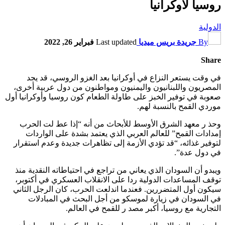
روسيا لأوكرانيا
الدولية
By
جريدة بريس ميديا
Last updated
فبراير 26, 2022
Share
في وقت يستعر النزاع في أوكرانيا بعد الغزو الروسي، قد يجد
المصريون واللبنانيون واليمنيون ومواطنون من دول عربية أخرى،
صعوبة في توفير الخبز على طاولة الطعام كون روسيا وأوكرانيا أول
موردي القمح بالنسبة لهم.
وحذ ر معهد الشرق الأوسط للأبحاث من أنه “إذا عط لت الحرب
إمدادات القمح” للعالم العربي الذي يعتمد بشدة على الواردات
لتوفير غذائه، “قد تؤدي الأزمة إلى تظاهرات جديدة وعدم استقرار
في دول عدة”.
ويبدو أن السودان الذي يعاني من تراجع في احتياطاته النقدية منذ
توقف المساعدات الدولية ردا على الانقلاب العسكري في أكتوبر،
سيكون أول المتضررين. فعندما اندلعت الحرب، كان الرجل الثاني
في السودان في زيارة لموسكو من أجل البحث في المبادلات
التجارية مع روسيا، أكبر مصد ر للقمح في العالم.