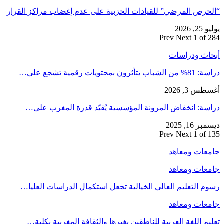
“الحرص المرضي” للقيادات الحزبية على عدم إغضاب مراكز القرار
يوليو 25, 2026
Prev
Next
1 of 284
أبحاث ودراسات
دراسة: 81% من الشباب يتأثرون بمحتويات رقمية تشجع على…
أغسطس 3, 2026
دراسة: انخفاض المرونة المؤسسية يُقيّد قدرة المغرب على…
ديسمبر 16, 2025
Prev
Next
1 of 135
جامعات ومعاهد
جامعات ومعاهد
رسوم التعليم العالي الخيالية تجعل استكمال الدراسات العليا…
جامعات ومعاهد
تعليم اللغة العربية للناطقين بغيرها والثقافة المغربية بكلية…