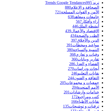
ترند Trends Google Tendances
995
الصحافة و الإعلام
880
الأمن و القوات المسلحة
721
جامعات ومعاهد
638
آراء وأفكار
567
أنشطة الملك
446
الاقتصاد والأعمال
439
الطب والصحة
434
الدين والأخلاق
397
مواعيد ومحطات
391
التنمية والسياحة
380
وفيات و تعازي
368
تقارير وبيانات
360
القضاء و العدل
286
أبحاث ودراسات
270
نقابات التعليم
246
الثقافة و الفنون
244
جمعيات و مجموعات
205
الأمم المتحدة
204
خدامات وإرشادات
201
كتب ومراجيع
172
نقابات الأطباء
166
ترقيات و توشيحات
135
فيديو الصحافة
133