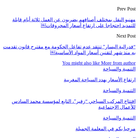
Prev Post
مهنيو النقل بمختلف أصنافهم يضربون عن العمل ثلاثة أيام قابلة
للتمديد احتجاجا على ارتفاع أسعار المحروقات￼
Next Post
“فدرالية اليسار” تنتقد عدم تفاعل الحكومة مع مقترح قانون تقدمت
به منذ شهر لتقنين أسعار المواد الأساسية￼
You might also like
More from author
التنمية والسياحة
ارتفاع الأسعار يهدد السياحة المغربية
التنمية والسياحة
افتتاح المركب السياحي “زفير”، التابع لمؤسسة محمد السادس
للأعمال الاجتماعية
التنمية والسياحة
مرحبا بكم في المعلمة الجميلة