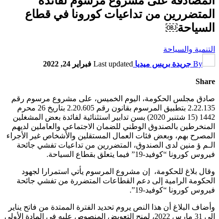
المصادقة على مشروع مرسوم لفائدة
المتضررين من تداعيات كورونا في قطاع
السياحة￼
التنمية والسياحة
By
جريدة بريس ميديا
Last updated
فبراير 24, 2022
Share
صادق مجلس الحكومة، اليوم الخميس، على مشروع مرسوم رقم
2.22.135 بتطبيق المرسوم بقانون رقم 2.20.605 بتاريخ 26 محرم
1442 (15 شتنبر 2020) بسن تدابير استثنائية لفائدة بعض المشغلين
المنخرطين بالصندوق الوطني للضمان الاجتماعي والعاملين لديهم
المصرح بهم، وبعض فئات العمال المستقلين والأشخاص غير الأجراء
الـم ؤ منين لدى الصندوق، المتضررين من تداعيات تفشي جائحة
فيروس كورونا “كوفيد-19” فيما يتعلق بقطاع السياحة.
وقال بلاغ للحكومة، إن مشروع المرسوم يأتي استمرارا لجهود
الحكومة الرامية إلى دعم القطاعات المتضررة من تفشي جائحة
فيروس كورونا “كوفيد-19”.
وأضاف البلاغ أن هذا النص يروم تحديد الفترة الممتدة من فاتح يناير
إلى 31 مارس 2022، لمنح التعويض المنصوص عليه في المادة الأولى