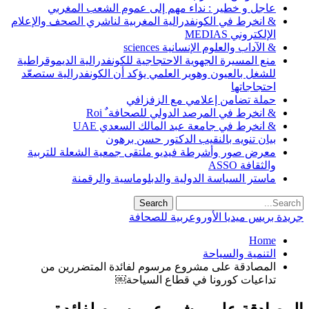
عاجل و خطير : نداء مهم إلى عموم الشعب المغربي
& انخرط في الكونفدرالية المغربية لناشري الصحف والإعلام
الإلكتروني MEDIAS
& الآداب والعلوم الإنسانية sciences
منع المسيرة الجهوية الاحتجاجية للكونفدرالية الديموقراطية
للشغل بالعيون وهوير العلمي يؤكد أن الكونفدرالية ستصعّد
احتجاجاتها
حملة تضامن إعلامي مع الزفزافي
& انخرط في المرصد الدولي للصحافة ٌ Roi
& انخرط في جامعة عبد المالك السعدي UAE
بيان تنويه بالنقيب الدكتور حسن برهون
معرض صور وأشرطة فيديو ملتقى جمعية الشعلة للتربية
والثقافة ASSO
ماستر السياسة الدولية والدبلوماسية والرقمنة
جريدة بريس ميديا الأوروعربية للصحافة
Home
التنمية والسياحة
المصادقة على مشروع مرسوم لفائدة المتضررين من
تداعيات كورونا في قطاع السياحة￼