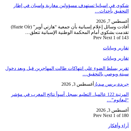
شكوى في إسبانيا تستهدف مسؤولين مغاربة وإسبان في إطار
التحقيق بأحداث…
أغسطس 7, 2026
أفادت وسائل إعلام إسبانية بأن جمعية “هازتي أوير” (Hazte Oír)
تقدمت بشكوى أمام المحكمة الوطنية الإسبانية تتعلق…
Prev
Next
1 of 143
تقارير وبيانات
تقارير وبيانات
تقرير يسلط الضوء على انتهاكات طالت المهاجرين قبل وبعد دخول
سبتة ويوصي بالتحقيق…
جريدة بريس ميديا
أغسطس 3, 2026
المرتبة 122 عالميا.. التعليم يسجل أسوأ نتائج المغرب في مؤشر
“ليغاتوم”…
أغسطس 3, 2026
Prev
Next
1 of 180
آراء وأفكار