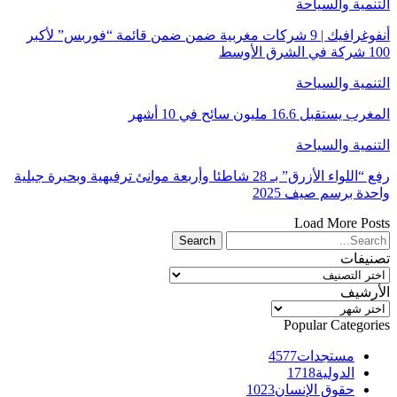
التنمية والسياحة
أنفوغرافيك | 9 شركات مغربية ضمن ضمن قائمة “فوربس” لأكبر
100 شركة في الشرق الأوسط
التنمية والسياحة
المغرب يستقبل 16.6 مليون سائح في 10 أشهر
التنمية والسياحة
رفع “اللواء الأزرق” بـ 28 شاطئا وأربعة موانئ ترفيهية وبحيرة جبلية
واحدة برسم صيف 2025
Load More Posts
تصنيفات
تصنيفات
الأرشيف
الأرشيف
Popular Categories
مستجدات
4577
الدولية
1718
حقوق الإنسان
1023