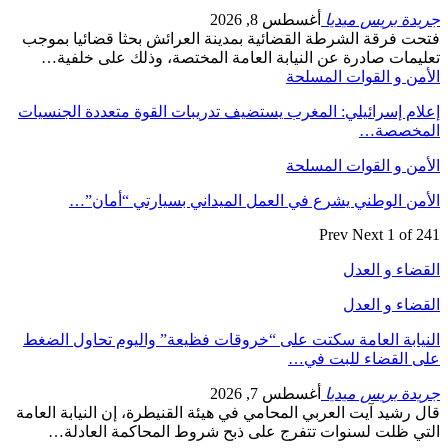
جريدة بريس ميديا
أغسطس 8, 2026
فتحت فرقة الشرطة القضائية بمدينة العرائش بحثا قضائيا بموجب
تعليمات صادرة عن النيابة العامة المختصة، وذلك على خلفية…
الأمن و القوات المسلحة
إعلام إسرائيلي: المغرب يستضيف تدريبات القوة متعددة الجنسيات
المخصصة…
الأمن و القوات المسلحة
الأمن الوطني يشرع في العمل الميداني بسيارتي “أمان”…
Prev
Next
1 of 241
القضاء و العدل
القضاء و العدل
النيابة العامة سكتت على “خروقات فظيعة” واليوم تحاول الضغط
على القضاء للبت في…
جريدة بريس ميديا
أغسطس 7, 2026
قال رشيد آيت العربي المحامي في هيئة القنيطرة، إن النيابة العامة
التي ظلت لسنوات تتفرج على ذبح شروط المحاكمة العادلة…