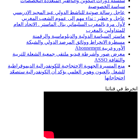
سلسلة دورات التكوين والتأطير المتعددة التخصصات
سياسة الخصوصية
عاجل رسالة صوتية للناشط الدولي عبد المجيد الإدريسي
عاجل و خطير : نداء مهم إلى عموم الشعب المغربي
لأول مرة بالمغرب السليماني ينال الماستر . الاتحاد العام
للمتداولين بالمغرب
ماستر السياسة الدولية والدبلوماسية والرقمنة
مسطرة الانخراط ووثائق المرصد الدولي والشبكة
الأوروعربية Abonnement
معرض صور وأشرطة فيديو ملتقى جمعية الشعلة للتربية
والثقافة ASSO
منع المسيرة الجهوية الاحتجاجية للكونفدرالية الديموقراطية
للشغل بالعيون وهوير العلمي يؤكد أن الكونفدرالية ستصعّد
احتجاجاتها
انخرط في قناتنا