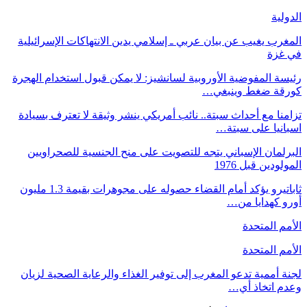
الدولية
المغرب يغيب عن بيان عربي ـ إسلامي يدين الانتهاكات الإسرائيلية
في غزة
رئيسة المفوضية الأوروبية لسانشيز: لا يمكن قبول استخدام الهجرة
كورقة ضغط وينبغي…
تزامنا مع أحداث سبتة.. نائب أمريكي ينشر وثيقة لا تعترف بسيادة
اسبانيا على سبتة…
البرلمان الإسباني يتجه للتصويت على منح الجنسية للصحراويين
المولودين قبل 1976
ثاباتيرو يؤكد أمام القضاء حصوله على مجوهرات بقيمة 1.3 مليون
أورو كهدايا من…
الأمم المتحدة
الأمم المتحدة
لجنة أممية تدعو المغرب إلى توفير الغذاء والرعاية الصحية لزيان
وعدم اتخاذ أي…