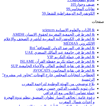
ضيف وحوار
105
نقابات المحامين
99
الكونفدرالية الديمقراطية للشغل
59
صفحات
& الآداب والعلوم الإنسانية sciences
& انخرط في الجمعية المغربية لحقوق الإنسان AMDH
& انخرط في الكونفدرالية المغربية لناشري الصحف والإعلام
الإلكتروني MEDIAS
& انخرط في المرصد الدولي للصحافة ٌ Roi
& انخرط في جامعة عبد المالك السعدي UAE
& انخرط في حملة التكريم VIP
& انخرط في حملة تكريم حفظة القرآن ISLAME
& انخرط في نقابة التعليم العالي والأحياء الجامعية SUP
& انخرط في نقابة المحامون AVOCATS
الحطابي: انتخابات المجلس خارج الهيئات “تجاوز غير مشروع”
الرئيسية
بلاغ توضيحي من الهيئة الوطنية لتراجمة المغرب
بيان تنويه بالنقيب الدكتور حسن برهون
حملة تضامن إعلامي مع الزفزافي
دعوة عامة : تحالف اليسار تطوان المضيق ينظم ندوة الهجرة
و أحداث شمال المغرب