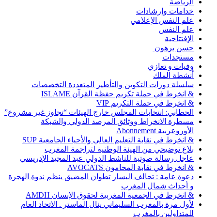
الرياضة
خدامات وإرشادات
علم النفس الإعلامي
علم النفس
الإفتتاحية
حسن برهون
مستجدات
وفيات و تعازي
أنشطة الملك
سلسلة دورات التكوين والتأطير المتعددة التخصصات
& انخرط في حملة تكريم حفظة القرآن ISLAME
& انخرط في حملة التكريم VIP
الحطابي: انتخابات المجلس خارج الهيئات “تجاوز غير مشروع”
مسطرة الانخراط ووثائق المرصد الدولي والشبكة
الأوروعربية Abonnement
& انخرط في نقابة التعليم العالي والأحياء الجامعية SUP
بلاغ توضيحي من الهيئة الوطنية لتراجمة المغرب
عاجل رسالة صوتية للناشط الدولي عبد المجيد الإدريسي
& انخرط في نقابة المحامون AVOCATS
دعوة عامة : تحالف اليسار تطوان المضيق ينظم ندوة الهجرة
و أحداث شمال المغرب
& انخرط في الجمعية المغربية لحقوق الإنسان AMDH
لأول مرة بالمغرب السليماني ينال الماستر . الاتحاد العام
للمتداولين بالمغرب