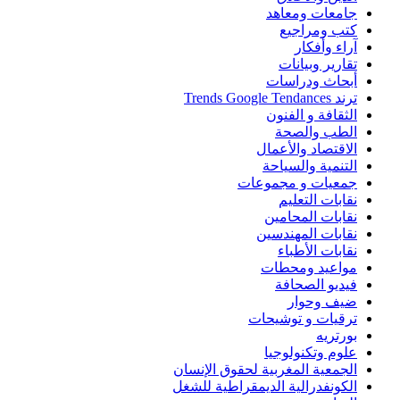
جامعات ومعاهد
كتب ومراجيع
آراء وأفكار
تقارير وبيانات
أبحاث ودراسات
ترند Trends Google Tendances
الثقافة و الفنون
الطب والصحة
الاقتصاد والأعمال
التنمية والسياحة
جمعيات و مجموعات
نقابات التعليم
نقابات المحامين
نقابات المهندسين
نقابات الأطباء
مواعيد ومحطات
فيديو الصحافة
ضيف وحوار
ترقيات و توشيحات
بورتريه
علوم وتكنولوجيا
الجمعية المغربية لحقوق الإنسان
الكونفدرالية الديمقراطية للشغل