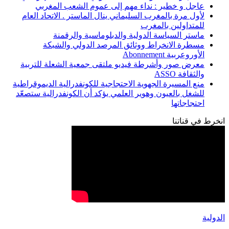
عاجل و خطير : نداء مهم إلى عموم الشعب المغربي
لأول مرة بالمغرب السليماني ينال الماستر . الاتحاد العام
للمتداولين بالمغرب
ماستر السياسة الدولية والدبلوماسية والرقمنة
مسطرة الانخراط ووثائق المرصد الدولي والشبكة
الأوروعربية Abonnement
معرض صور وأشرطة فيديو ملتقى جمعية الشعلة للتربية
والثقافة ASSO
منع المسيرة الجهوية الاحتجاجية للكونفدرالية الديموقراطية
للشغل بالعيون وهوير العلمي يؤكد أن الكونفدرالية ستصعّد
احتجاجاتها
انخرط في قناتنا
الدولية