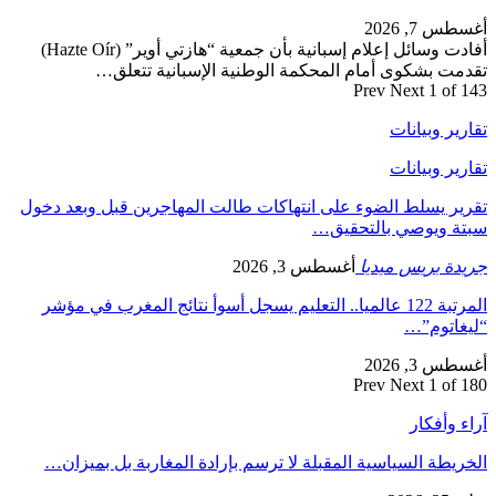
أغسطس 7, 2026
أفادت وسائل إعلام إسبانية بأن جمعية “هازتي أوير” (Hazte Oír)
تقدمت بشكوى أمام المحكمة الوطنية الإسبانية تتعلق…
Prev
Next
1 of 143
تقارير وبيانات
تقارير وبيانات
تقرير يسلط الضوء على انتهاكات طالت المهاجرين قبل وبعد دخول
سبتة ويوصي بالتحقيق…
جريدة بريس ميديا
أغسطس 3, 2026
المرتبة 122 عالميا.. التعليم يسجل أسوأ نتائج المغرب في مؤشر
“ليغاتوم”…
أغسطس 3, 2026
Prev
Next
1 of 180
آراء وأفكار
الخريطة السياسية المقبلة لا ترسم بإرادة المغاربة بل بميزان…