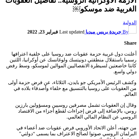
الأزمة الأوكرانية الروسية.. تفاصيل العقوبات
الغربية ضد موسكو￼
الدولية
By
جريدة بريس ميديا
Last updated
فبراير 23, 2022
Share
أعلنت دول غربية حزمة عقوبات ضد روسيا على خلفية اعترافها
رسميا باستقلال منطقتي دونيتسك ولوغانسك عن أوكرانيا، اللتين
كانتا خاضعتين لسيطرة الانفصاليين الموالين لموسكو، وسط رفض
دولي واسع.
وكشف الرئيس الأمريكي جو بايدن، الثلاثاء، عن فرض حزمة أولى
من العقوبات على روسيا بالتنسيق مع حلفاء وأصدقاء بلاده في
العالم.
وقال إن العقوبات تشمل مصرفين روسيين ومسؤولين بارزين
روس، بالإضافة إلى فرض إجراءات لقطع أجزاء من الاقتصاد
الروسي عن النظام المالي العالمي.
من جهته، أعلن الاتحاد الأوروبي فرض عقوبات ضد أعضاء في
البرلمان الروسي صوتوا لصالح الاعتراف بما يسمى “دولتي”