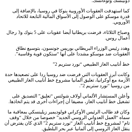
دونيتسك ولوغانسك.
كما استهدفت العقوبات الأوروبية بنوكا في روسيا، بالإضافة إلى
قدرة موسكو على الوصول إلى الأسواق المالية التابعة للاتحاد
الأوروبي.
وصباح الثلاثاء، فرضت بريطانيا أيضا عقوبات على 5 بنوك و3 رجال
أعمال روس.
وهدد رئيس الوزراء البريطاني بوريس جونسون، بتوسيع نطاق
العقوبات ضد موسكو مشددا على أنها “ستكون قوية وقاسية”.
خط أنابيب الغاز الطبيعي “نورد ستريم 2”
وكانت أبرز العقوبات التي فرضت ضد روسيا ردا على تصعيدها حدة
الأزمة مع أوكرانيا، تعليق ألمانيا مشروع خط أنابيب الغاز الطبيعي
من روسيا “نورد ستريم 2”.
وأعلن المستشار الألماني أولاف شولتس “تعليق” التصديق على
تشغيل خط أنابيب الغاز، مضيفا أن إجراءات أخرى قد يتم اتخاذها.
وكان قد طالب الرئيس الأوكراني فولوديمير زيلينسكي بمعاقبة ما
سماه “العمل العدواني الروسي الجديد” خصوصا من خلال “وقف
تام” لمشروع خط أنابيب الغاز “نورد ستريم 2” الذي كان يفترض أن
ينقل الغاز الروسي إلى ألمانيا عبر بحر البلطيق.