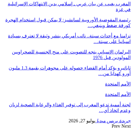
المغرب يغيب عن بيان عربي ـ إسلامي يدين الانتهاكات الإسرائيلية
في غزة
رئيسة المفوضية الأوروبية لسانشيز: لا يمكن قبول استخدام الهجرة
كورقة ضغط وينبغي…
تزامنا مع أحداث سبتة.. نائب أمريكي ينشر وثيقة لا تعترف بسيادة
اسبانيا على سبتة…
البرلمان الإسباني يتجه للتصويت على منح الجنسية للصحراويين
المولودين قبل 1976
ثاباتيرو يؤكد أمام القضاء حصوله على مجوهرات بقيمة 1.3 مليون
أورو كهدايا من…
الأمم المتحدة
الأمم المتحدة
لجنة أممية تدعو المغرب إلى توفير الغذاء والرعاية الصحية لزيان
وعدم اتخاذ أي…
جريدة بريس ميديا
يوليو 27, 2026
Prev
Next