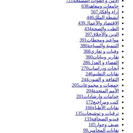
الأمن و القوات المسلحة
721
جامعات ومعاهد
638
آراء وأفكار
567
أنشطة الملك
446
الاقتصاد والأعمال
439
الطب والصحة
434
الدين والأخلاق
397
مواعيد ومحطات
391
التنمية والسياحة
380
وفيات و تعازي
368
تقارير وبيانات
360
القضاء و العدل
286
أبحاث ودراسات
270
نقابات التعليم
246
الثقافة و الفنون
244
جمعيات و مجموعات
205
الأمم المتحدة
204
خدامات وإرشادات
201
كتب ومراجيع
172
نقابات الأطباء
166
ترقيات و توشيحات
135
فيديو الصحافة
133
ضيف وحوار
105
نقابات المحامين
99