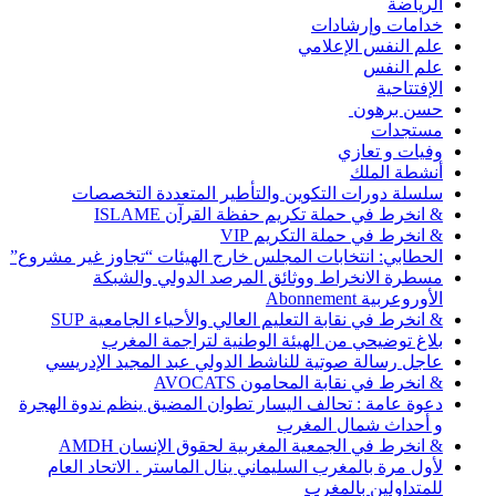
الرياضة
خدامات وإرشادات
علم النفس الإعلامي
علم النفس
الإفتتاحية
حسن برهون
مستجدات
وفيات و تعازي
أنشطة الملك
سلسلة دورات التكوين والتأطير المتعددة التخصصات
& انخرط في حملة تكريم حفظة القرآن ISLAME
& انخرط في حملة التكريم VIP
الحطابي: انتخابات المجلس خارج الهيئات “تجاوز غير مشروع”
مسطرة الانخراط ووثائق المرصد الدولي والشبكة
الأوروعربية Abonnement
& انخرط في نقابة التعليم العالي والأحياء الجامعية SUP
بلاغ توضيحي من الهيئة الوطنية لتراجمة المغرب
عاجل رسالة صوتية للناشط الدولي عبد المجيد الإدريسي
& انخرط في نقابة المحامون AVOCATS
دعوة عامة : تحالف اليسار تطوان المضيق ينظم ندوة الهجرة
و أحداث شمال المغرب
& انخرط في الجمعية المغربية لحقوق الإنسان AMDH
لأول مرة بالمغرب السليماني ينال الماستر . الاتحاد العام
للمتداولين بالمغرب