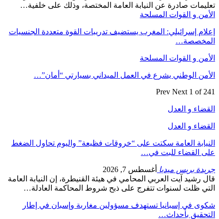
تعليمات صادرة عن النيابة العامة المختصة، وذلك على خلفية…
الأمن و القوات المسلحة
إعلام إسرائيلي: المغرب يستضيف تدريبات القوة متعددة الجنسيات
المخصصة…
الأمن و القوات المسلحة
الأمن الوطني يشرع في العمل الميداني بسيارتي “أمان”…
Prev
Next
1 of 241
القضاء و العدل
القضاء و العدل
النيابة العامة سكتت على “خروقات فظيعة” واليوم تحاول الضغط
على القضاء للبت في…
جريدة بريس ميديا
أغسطس 7, 2026
قال رشيد آيت العربي المحامي في هيئة القنيطرة، إن النيابة العامة
التي ظلت لسنوات تتفرج على ذبح شروط المحاكمة العادلة…
شكوى في إسبانيا تستهدف مسؤولين مغاربة وإسبان في إطار
التحقيق بأحداث…