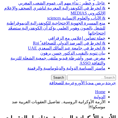
عاجل و خطير : نداء مهم إلى عموم الشعب المغربي
& انخرط في الكونفدرالية المغربية لناشري الصحف والإعلام
الإلكتروني MEDIAS
& الآداب والعلوم الإنسانية sciences
منع المسيرة الجهوية الاحتجاجية للكونفدرالية الديموقراطية
للشغل بالعيون وهوير العلمي يؤكد أن الكونفدرالية ستصعّد
احتجاجاتها
حملة تضامن إعلامي مع الزفزافي
& انخرط في المرصد الدولي للصحافة ٌ Roi
& انخرط في جامعة عبد المالك السعدي UAE
بيان تنويه بالنقيب الدكتور حسن برهون
معرض صور وأشرطة فيديو ملتقى جمعية الشعلة للتربية
والثقافة ASSO
ماستر السياسة الدولية والدبلوماسية والرقمنة
جريدة بريس ميديا الأوروعربية للصحافة
Home
الدولية
الأزمة الأوكرانية الروسية.. تفاصيل العقوبات الغربية ضد
موسكو￼