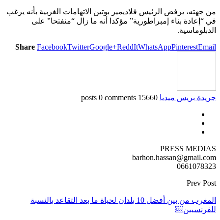
من جهته، يرفض الرئيس فلاديمير بوتين الاتهامات الغربية بأنه يرغب
في “إعادة بناء إمبراطورية” مؤكدا أنه ما زال “منفتحا” على
الدبلوماسية.
Share
Facebook
Twitter
Google+
ReddIt
WhatsApp
Pinterest
Email
جريدة بريس ميديا
15660 posts
0 comments
PRESS MEDIAS
barhon.hassan@gmail.com
0661078323
Prev Post
المغرب من بين أفضل 10 بلدان لحياة ما بعد التقاعد بالنسبة
للفرنسيين￼