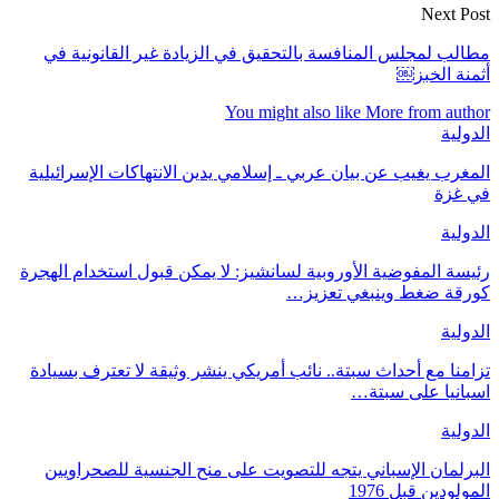
Next Post
مطالب لمجلس المنافسة بالتحقيق في الزيادة غير القانونية في
أثمنة الخبز￼
You might also like
More from author
الدولية
المغرب يغيب عن بيان عربي ـ إسلامي يدين الانتهاكات الإسرائيلية
في غزة
الدولية
رئيسة المفوضية الأوروبية لسانشيز: لا يمكن قبول استخدام الهجرة
كورقة ضغط وينبغي تعزيز…
الدولية
تزامنا مع أحداث سبتة.. نائب أمريكي ينشر وثيقة لا تعترف بسيادة
اسبانيا على سبتة…
الدولية
البرلمان الإسباني يتجه للتصويت على منح الجنسية للصحراويين
المولودين قبل 1976