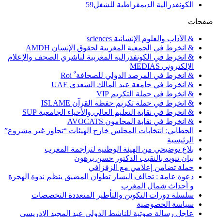
الكونفدرالية الديمقراطية للشغل
59
صفحات
& الآداب والعلوم الإنسانية sciences
& انخرط في الجمعية المغربية لحقوق الإنسان AMDH
& انخرط في الكونفدرالية المغربية لناشري الصحف والإعلام
الإلكتروني MEDIAS
& انخرط في المرصد الدولي للصحافة ٌ Roi
& انخرط في جامعة عبد المالك السعدي UAE
& انخرط في حملة التكريم VIP
& انخرط في حملة تكريم حفظة القرآن ISLAME
& انخرط في نقابة التعليم العالي والأحياء الجامعية SUP
& انخرط في نقابة المحامون AVOCATS
الحطابي: انتخابات المجلس خارج الهيئات “تجاوز غير مشروع”
الرئيسية
بلاغ توضيحي من الهيئة الوطنية لتراجمة المغرب
بيان تنويه بالنقيب الدكتور حسن برهون
حملة تضامن إعلامي مع الزفزافي
دعوة عامة : تحالف اليسار تطوان المضيق ينظم ندوة الهجرة
و أحداث شمال المغرب
سلسلة دورات التكوين والتأطير المتعددة التخصصات
سياسة الخصوصية
عاجل رسالة صوتية للناشط الدولي عبد المجيد الإدريسي