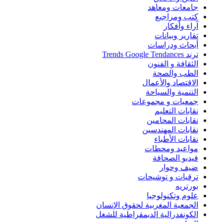
جامعات ومعاهد
كتب ومراجيع
آراء وأفكار
تقارير وبيانات
أبحاث ودراسات
ترند Trends Google Tendances
الثقافة و الفنون
الطب والصحة
الاقتصاد والأعمال
التنمية والسياحة
جمعيات و مجموعات
نقابات التعليم
نقابات المحامين
نقابات المهندسين
نقابات الأطباء
مواعيد ومحطات
فيديو الصحافة
ضيف وحوار
ترقيات و توشيحات
بورتريه
علوم وتكنولوجيا
الجمعية المغربية لحقوق الإنسان
الكونفدرالية الديمقراطية للشغل