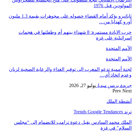
المولودين قبل 1976
ثاباتيرو يؤكد أمام القضاء حصوله على مجوهرات بقيمة 1.3 مليون
أورو كهدايا من…
حرب الإبادة مستمرة: 8 شهداء بينهم أم وطفلتها في هجمات
إسرائيلية على غزة
الأمم المتحدة
الأمم المتحدة
لجنة أممية تدعو المغرب إلى توفير الغذاء والرعاية الصحية لزيان
وعدم اتخاذ أي…
جريدة بريس ميديا
يوليو 27, 2026
Prev
Next
أنشطة الملك
ترند Trends Google Tendances
الملك محمد السادس يقبل دعوة ترامب للانضمام إلى “مجلس
السلام” في غزة