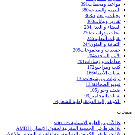
مواعيد ومحطات
391
التنمية والسياحة
380
وفيات و تعازي
368
تقارير وبيانات
360
القضاء و العدل
284
أبحاث ودراسات
270
نقابات التعليم
246
الثقافة و الفنون
244
جمعيات و مجموعات
205
الأمم المتحدة
204
خدامات وإرشادات
201
كتب ومراجيع
172
نقابات الأطباء
166
ترقيات و توشيحات
135
فيديو الصحافة
133
ضيف وحوار
105
نقابات المحامين
99
الكونفدرالية الديمقراطية للشغل
59
صفحات
& الآداب والعلوم الإنسانية sciences
& انخرط في الجمعية المغربية لحقوق الإنسان AMDH
& انخرط في الكونفدرالية المغربية لناشري الصحف والإعلام