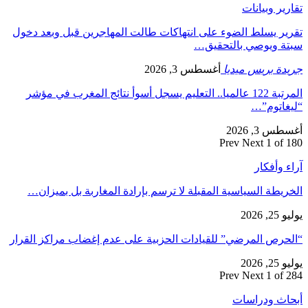
تقارير وبيانات
تقرير يسلط الضوء على انتهاكات طالت المهاجرين قبل وبعد دخول
سبتة ويوصي بالتحقيق…
جريدة بريس ميديا
أغسطس 3, 2026
المرتبة 122 عالميا.. التعليم يسجل أسوأ نتائج المغرب في مؤشر
“ليغاتوم”…
أغسطس 3, 2026
Prev
Next
1 of 180
آراء وأفكار
الخريطة السياسية المقبلة لا ترسم بإرادة المغاربة بل بميزان…
يوليو 25, 2026
“الحرص المرضي” للقيادات الحزبية على عدم إغضاب مراكز القرار
يوليو 25, 2026
Prev
Next
1 of 284
أبحاث ودراسات