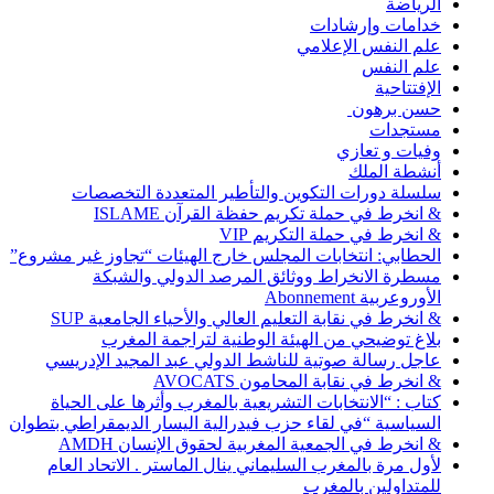
الرياضة
خدامات وإرشادات
علم النفس الإعلامي
علم النفس
الإفتتاحية
حسن برهون
مستجدات
وفيات و تعازي
أنشطة الملك
سلسلة دورات التكوين والتأطير المتعددة التخصصات
& انخرط في حملة تكريم حفظة القرآن ISLAME
& انخرط في حملة التكريم VIP
الحطابي: انتخابات المجلس خارج الهيئات “تجاوز غير مشروع”
مسطرة الانخراط ووثائق المرصد الدولي والشبكة
الأوروعربية Abonnement
& انخرط في نقابة التعليم العالي والأحياء الجامعية SUP
بلاغ توضيحي من الهيئة الوطنية لتراجمة المغرب
عاجل رسالة صوتية للناشط الدولي عبد المجيد الإدريسي
& انخرط في نقابة المحامون AVOCATS
كتاب : “الانتخابات التشريعية بالمغرب وأثرها على الحياة
السياسية “في لقاء حزب فيدرالية اليسار الديمقراطي بتطوان
& انخرط في الجمعية المغربية لحقوق الإنسان AMDH
لأول مرة بالمغرب السليماني ينال الماستر . الاتحاد العام
للمتداولين بالمغرب