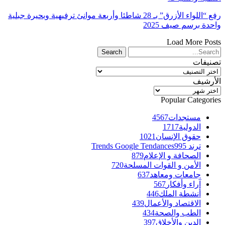
رفع “اللواء الأزرق” بـ 28 شاطئا وأربعة موانئ ترفيهية وبحيرة جبلية
واحدة برسم صيف 2025
Load More Posts
تصنيفات
تصنيفات
الأرشيف
الأرشيف
Popular Categories
مستجدات
4567
الدولية
1717
حقوق الإنسان
1021
ترند Trends Google Tendances
995
الصحافة و الإعلام
879
الأمن و القوات المسلحة
720
جامعات ومعاهد
637
آراء وأفكار
567
أنشطة الملك
446
الاقتصاد والأعمال
439
الطب والصحة
434
الدين والأخلاق
397