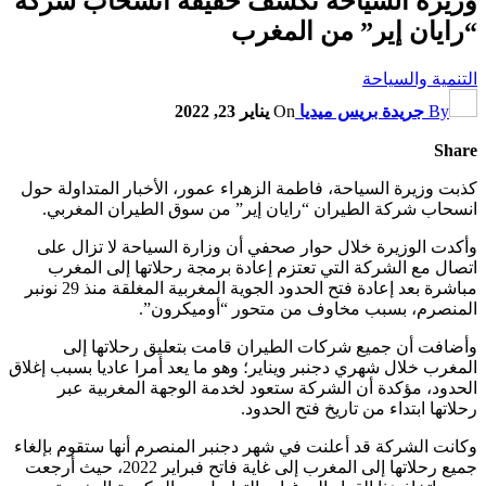
وزيرة السياحة تكشف حقيقة انسحاب شركة
“رايان إير” من المغرب
التنمية والسياحة
By
جريدة بريس ميديا
On
يناير 23, 2022
Share
كذبت وزيرة السياحة، فاطمة الزهراء عمور، الأخبار المتداولة حول
انسحاب شركة الطيران “رايان إير” من سوق الطيران المغربي.
وأكدت الوزيرة خلال حوار صحفي أن وزارة السياحة لا تزال على
اتصال مع الشركة التي تعتزم إعادة برمجة رحلاتها إلى المغرب
مباشرة بعد إعادة فتح الحدود الجوية المغربية المغلقة منذ 29 نونبر
المنصرم، بسبب مخاوف من متحور “أوميكرون”.
وأضافت أن جميع شركات الطيران قامت بتعليق رحلاتها إلى
المغرب خلال شهري دجنبر ويناير؛ وهو ما يعد أمرا عاديا بسبب إغلاق
الحدود، مؤكدة أن الشركة ستعود لخدمة الوجهة المغربية عبر
رحلاتها ابتداء من تاريخ فتح الحدود.
وكانت الشركة قد أعلنت في شهر دجنبر المنصرم أنها ستقوم بإلغاء
جميع رحلاتها إلى المغرب إلى غاية فاتح فبراير 2022، حيث أرجعت