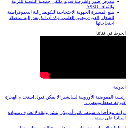
معرض صور وأشرطة فيديو ملتقى جمعية الشعلة للتربية
والثقافة ASSO
منع المسيرة الجهوية الاحتجاجية للكونفدرالية الديموقراطية
للشغل بالعيون وهوير العلمي يؤكد أن الكونفدرالية ستصعّد
احتجاجاتها
انخرط في قناتنا
الدولية
رئيسة المفوضية الأوروبية لسانشيز: لا يمكن قبول استخدام الهجرة
كورقة ضغط وينبغي…
تزامنا مع أحداث سبتة.. نائب أمريكي ينشر وثيقة لا تعترف بسيادة
اسبانيا على سبتة…
البرلمان الإسباني يتجه للتصويت على منح الجنسية للصحراويين