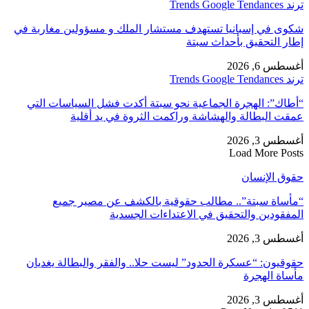
ترند Trends Google Tendances
شكوى في إسبانيا تستهدف مستشار الملك و مسؤولين مغاربة في
إطار التحقيق بأحداث سبتة
أغسطس 6, 2026
ترند Trends Google Tendances
“أطاك”: الهجرة الجماعية نحو سبتة أكدت فشل السياسات التي
عمقت البطالة والهشاشة وراكمت الثروة في يد أقلية
أغسطس 3, 2026
Load More Posts
حقوق الإنسان
“مأساة سبتة”.. مطالب حقوقية بالكشف عن مصير جميع
المفقودين والتحقيق في الاعتداءات الجسدية
أغسطس 3, 2026
حقوقيون: “عسكرة الحدود” ليست حلا.. والفقر والبطالة يغديان
مأساة الهجرة
أغسطس 3, 2026