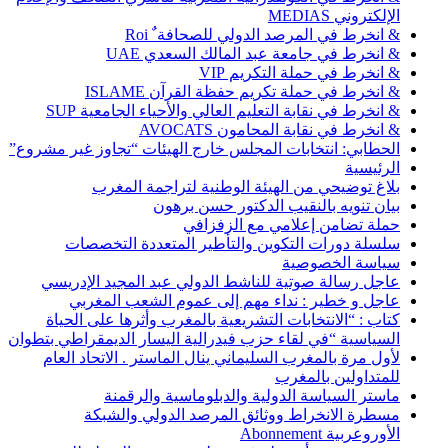
الإلكتروني MEDIAS
& انخرط في المرصد الدولي للصحافة ٌ Roi
& انخرط في جامعة عبد المالك السعدي UAE
& انخرط في حملة التكريم VIP
& انخرط في حملة تكريم حفظة القرآن ISLAME
& انخرط في نقابة التعليم العالي والأحياء الجامعية SUP
& انخرط في نقابة المحامون AVOCATS
الحطابي: انتخابات المجلس خارج الهيئات “تجاوز غير مشروع”
الرئيسية
بلاغ توضيحي من الهيئة الوطنية لتراجمة المغرب
بيان تنويه بالنقيب الدكتور حسن برهون
حملة تضامن إعلامي مع الزفزافي
سلسلة دورات التكوين والتأطير المتعددة التخصصات
سياسة الخصوصية
عاجل رسالة صوتية للناشط الدولي عبد المجيد الإدريسي
عاجل و خطير : نداء مهم إلى عموم الشعب المغربي
كتاب : “الانتخابات التشريعية بالمغرب وأثرها على الحياة
السياسية “في لقاء حزب فيدرالية اليسار الديمقراطي بتطوان
لأول مرة بالمغرب السليماني ينال الماستر . الاتحاد العام
للمتداولين بالمغرب
ماستر السياسة الدولية والدبلوماسية والرقمنة
مسطرة الانخراط ووثائق المرصد الدولي والشبكة
الأوروعربية Abonnement