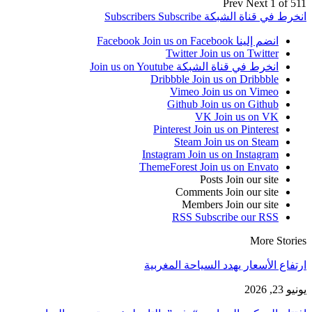
Prev
Next
1 of 511
انخرط في قناة الشبكة
Subscribe
Subscribers
انضم إلينا Facebook
Join us on Facebook
Twitter
Join us on Twitter
انخرط في قناة الشبكة
Join us on Youtube
Dribbble
Join us on Dribbble
Vimeo
Join us on Vimeo
Github
Join us on Github
VK
Join us on VK
Pinterest
Join us on Pinterest
Steam
Join us on Steam
Instagram
Join us on Instagram
ThemeForest
Join us on Envato
Posts
Join our site
Comments
Join our site
Members
Join our site
RSS
Subscribe our RSS
More Stories
ارتفاع الأسعار يهدد السياحة المغربية
يونيو 23, 2026