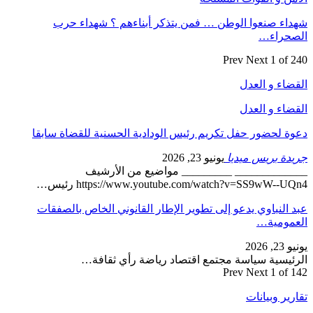
شهداء صنعوا الوطن … فمن يتذكر أبناءهم ؟ شهداء حرب
الصحراء…
Prev
Next
1 of 240
القضاء و العدل
القضاء و العدل
دعوة لحضور حفل تكريم رئيس الودادية الحسنية للقضاة سابقا
جريدة بريس ميديا
يونيو 23, 2026
_____________ _________ مواضيع من الأرشيف
https://www.youtube.com/watch?v=SS9wW--UQn4 رئيس…
عبد النباوي يدعو إلى تطوير الإطار القانوني الخاص بالصفقات
العمومية…
يونيو 23, 2026
الرئيسية سياسة مجتمع اقتصاد رياضة رأي ثقافة…
Prev
Next
1 of 142
تقارير وبيانات