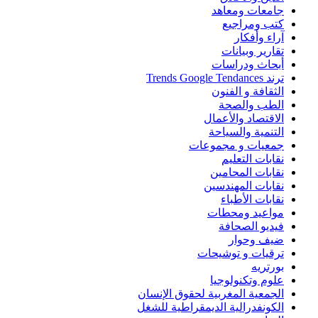
جامعات ومعاهد
كتب ومراجيع
آراء وأفكار
تقارير وبيانات
أبحاث ودراسات
ترند Trends Google Tendances
الثقافة و الفنون
الطب والصحة
الاقتصاد والأعمال
التنمية والسياحة
جمعيات و مجموعات
نقابات التعليم
نقابات المحامين
نقابات المهندسين
نقابات الأطباء
مواعيد ومحطات
فيديو الصحافة
ضيف وحوار
ترقيات و توشيحات
بورتريه
علوم وتكنولوجيا
الجمعية المغربية لحقوق الإنسان
الكونفدرالية الديمقراطية للشغل