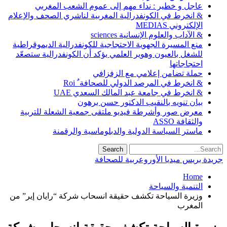
عاجل و خطير : نداء مهم إلى عموم الشعب المغربي
& انخرط في الكونفدرالية المغربية لناشري الصحف والإعلام
الإلكتروني MEDIAS
& الآداب والعلوم الإنسانية sciences
منع المسيرة الجهوية الاحتجاجية للكونفدرالية الديموقراطية
للشغل بالعيون وهوير العلمي يؤكد أن الكونفدرالية ستصعّد
احتجاجاتها
حملة تضامن إعلامي مع الزفزافي
& انخرط في المرصد الدولي للصحافة ٌ Roi
& انخرط في جامعة عبد المالك السعدي UAE
بيان تنويه بالنقيب الدكتور حسن برهون
معرض صور وأشرطة فيديو ملتقى جمعية الشعلة للتربية
والثقافة ASSO
ماستر السياسة الدولية والدبلوماسية والرقمنة
جريدة بريس ميديا الأوروعربية للصحافة
Home
التنمية والسياحة
وزيرة السياحة تكشف حقيقة انسحاب شركة “رايان إير” من
المغرب