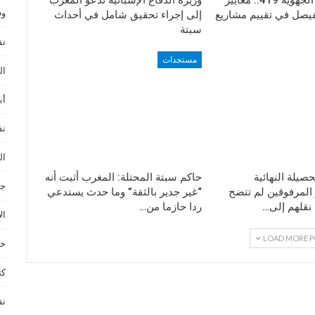
وف
فيصل في تقييم مشاريع
إلى إجراء تحقيق شامل في أحداث
سبتة
تق
مستجدات
ال
أب
نق
ال
صيلة النهائية
حاكم سبتة المحتلة: المغرب أثبت أنه
جم
المرفوقين لم تتضح
“غير جدير بالثقة” وما حدث يستدعي
 نقلهم إلى…
ردا حازما من…
ال
LOAD MORE P
خد
كت
نق