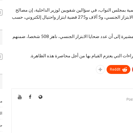
نمية بمجلس النواب، في سؤالين شفويين لوزير الداخلية، إن مصالح
تص
الأمن الوطني، عالجت خلال سنة 2021، 498 قضية تتعلق بالابتزاز الجنسي، و5 آلاف و275 قضية ابتزاز واحتيال إلكتروني، حسب
وأشارت أنه تم رصد 3 آلاف و533 محتوى للابتزاز الرقمي، مشيرة إلى أن عدد ضحايا الابتزاز الجنسي، ناهز 508 شخصا، ضمنهم
اءات التي يعتزم القيام بها من أجل محاصرة هذه الظاهرة.
ال
ReddIt
مس
ال
حق