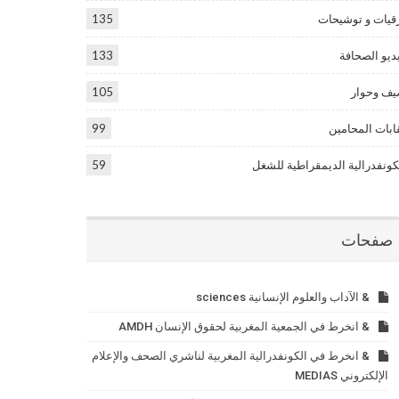
قيات و توشيحات
135
ديو الصحافة
133
ف وحوار
105
ابات المحامين
99
كونفدرالية الديمقراطية للشغل
59
صفحات
& الآداب والعلوم الإنسانية sciences
& انخرط في الجمعية المغربية لحقوق الإنسان AMDH
& انخرط في الكونفدرالية المغربية لناشري الصحف والإعلام
الإلكتروني MEDIAS