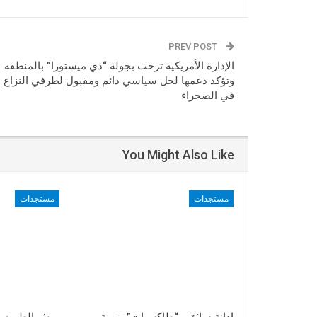
PREV POST
الإدارة الأمريكية ترحب بجولة “دي ميستورا” بالمنطقة
وتؤكد دعمها لحل سياسي دائم ومقبول لطرفي النزاع
في الصحراء
You Might Also Like
مستجدات
مستجدات
إدانة سائقي “طاكسيات” بتهمة