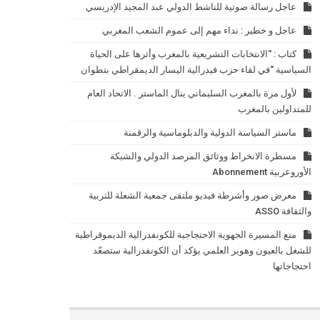
عاجل رسالة صوتية للناشط الدولي عبد المجيد الإدريسي
عاجل و خطير : نداء مهم إلى عموم الشعب المغربي
كتاب : “الانتخابات التشريعية بالمغرب وأثرها على الحياة
السياسية “في لقاء حزب فيدرالية اليسار الديمقراطي بتطوان
لأول مرة بالمغرب السليماني ينال الماستر . الاتحاد العام
للمتداولين بالمغرب
ماستر السياسة الدولية والدبلوماسية والرقمنة
مسطرة الانخراط ووثائق المرصد الدولي والشبكة
الأوروعربية Abonnement
معرض صور وأشرطة فيديو ملتقى جمعية الشعلة للتربية
والثقافة ASSO
منع المسيرة الجهوية الاحتجاجية للكونفدرالية الديموقراطية
للشغل بالعيون وهوير العلمي يؤكد أن الكونفدرالية ستصعّد
احتجاجاتها