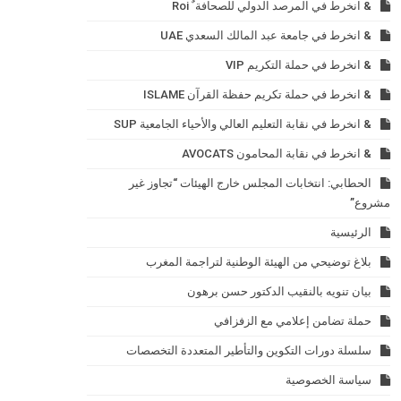
& انخرط في المرصد الدولي للصحافة ٌ Roi
& انخرط في جامعة عبد المالك السعدي UAE
& انخرط في حملة التكريم VIP
& انخرط في حملة تكريم حفظة القرآن ISLAME
& انخرط في نقابة التعليم العالي والأحياء الجامعية SUP
& انخرط في نقابة المحامون AVOCATS
الحطابي: انتخابات المجلس خارج الهيئات “تجاوز غير
مشروع”
الرئيسية
بلاغ توضيحي من الهيئة الوطنية لتراجمة المغرب
بيان تنويه بالنقيب الدكتور حسن برهون
حملة تضامن إعلامي مع الزفزافي
سلسلة دورات التكوين والتأطير المتعددة التخصصات
سياسة الخصوصية