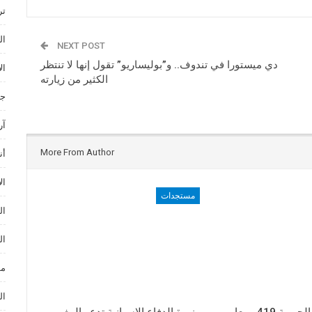
ترند ances
ال
NEXT POST
دي ميستورا في تندوف.. و”بوليساريو” تقول إنها لا تنتظر
ال
الكثير من زيارته
جا
آر
More From Author
أن
ال
مستجدات
ال
ال
مو
ال
ورش الطريق الجهوية 419.. معايير
وزيرة الدفاع الإسبانية تدعو المغرب