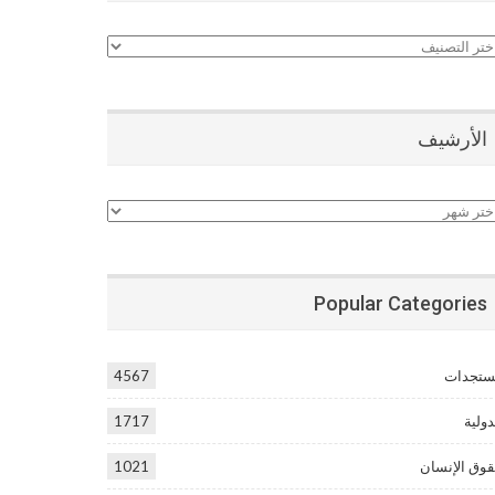
نيفات
الأرشيف
أرشيف
Popular Categories
تجدات
4567
دولية
1717
وق الإنسان
1021