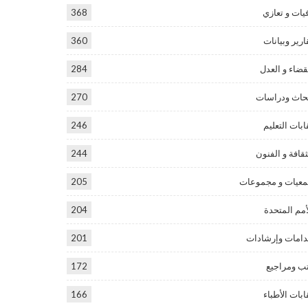
يات و تعازي
368
ارير وبيانات
360
قضاء و العدل
284
حاث ودراسات
270
ابات التعليم
246
ثقافة و الفنون
244
عيات و مجموعات
205
أمم المتحدة
204
امات وإرشادات
201
ب ومراجيع
172
ابات الأطباء
166