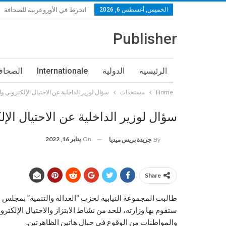
الخميس, أغسطس 6, 2026
انخرط في الأوروعربية للصحافة
Publisher
الرئيسية
الدولية
Internationale
الصحافة
Home
مستجدات
سؤال لوزير الداخلية عن الاحتيال الإلكتروني وا
سؤال لوزير الداخلية عن الاحتيال الإل
On
يناير 16, 2022
By
جريدة بريس ميديا
Share
طالبت المجموعة النيابية لحزب “العدالة والتنمية” بمجلس ا
ستقوم بها وزارته، للحد من نشاط الابتزاز والاحتيال الإلكترو
والمواطنات من الوقوع في حبال هاتين الظاهرتين.